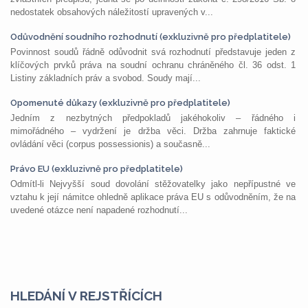
nedostatek obsahových náležitostí upravených v...
Odůvodnění soudního rozhodnutí (exkluzivně pro předplatitele)
Povinnost soudů řádně odůvodnit svá rozhodnutí představuje jeden z
klíčových prvků práva na soudní ochranu chráněného čl. 36 odst. 1
Listiny základních práv a svobod. Soudy mají...
Opomenuté důkazy (exkluzivně pro předplatitele)
Jedním z nezbytných předpokladů jakéhokoliv – řádného i
mimořádného – vydržení je držba věci. Držba zahrnuje faktické
ovládání věci (corpus possessionis) a současně...
Právo EU (exkluzivně pro předplatitele)
Odmítl-li Nejvyšší soud dovolání stěžovatelky jako nepřípustné ve
vztahu k její námitce ohledně aplikace práva EU s odůvodněním, že na
uvedené otázce není napadené rozhodnutí...
HLEDÁNÍ V REJSTŘÍCÍCH