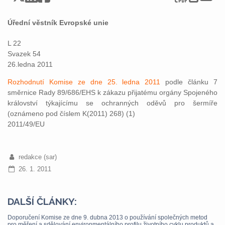
Úřední věstník Evropské unie
L 22
Svazek 54
26.ledna 2011
Rozhodnutí Komise ze dne 25. ledna 2011
podle článku 7
směrnice Rady 89/686/EHS k zákazu přijatému orgány Spojeného
království týkajícímu se ochranných oděvů pro šermíře
(oznámeno pod číslem K(2011) 268) (1)
2011/49/EU
redakce (sar)
26. 1. 2011
DALŠÍ ČLÁNKY:
Doporučení Komise ze dne 9. dubna 2013 o používání společných metod
pro měření a sdělování environmentálního profilu životního cyklu produktů a