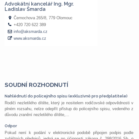
SOUDNÍ ROZHODNUTÍ
Nahlédnutí do policejního spisu (exkluzivně pro předplatitele)
Rodiči nezletilého dítěte, který je nositelem rodičovské odpovědnosti v
plném rozsahu, nelze odepřít přístup do policejního spisu, vedeného z
důvodu zranění nezletilého dítěte,...
Odpor
Pokud není k podání v elektronické podobě připojen podpis podle
zvláštních předpisů, jedná se po účinnosti zákona č. 298/2016 Sb. o