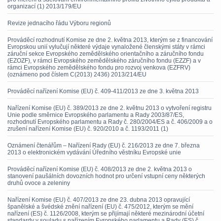
organizací (1) 2013/179/EU
Revize jednacího řádu Výboru regionů
Prováděcí rozhodnutí Komise ze dne 2. května 2013, kterým se z financování
Evropskou unií vylučují některé výdaje vynaložené členskými státy v rámci
záruční sekce Evropského zemědělského orientačního a záručního fondu
(EZOZF), v rámci Evropského zemědělského záručního fondu (EZZF) a v
rámci Evropského zemědělského fondu pro rozvoj venkova (EZFRV)
(oznámeno pod číslem C(2013) 2436) 2013/214/EU
Prováděcí nařízení Komise (EU) č. 409-411/2013 ze dne 3. května 2013
Nařízení Komise (EU) č. 389/2013 ze dne 2. květnu 2013 o vytvoření registru
Unie podle směrnice Evropského parlamentu a Rady 2003/87/ES,
rozhodnutí Evropského parlamentu a Rady č. 280/2004/ES a č. 406/2009 a o
zrušení nařízení Komise (EU) č. 920/2010 a č. 1193/2011 (1)
Oznámení čtenářům – Nařízení Rady (EU) č. 216/2013 ze dne 7. března
2013 o elektronickém vydávání Úředního věstníku Evropské unie
Prováděcí nařízení Komise (EU) č. 408/2013 ze dne 2. května 2013 o
stanovení paušálních dovozních hodnot pro určení vstupní ceny některých
druhů ovoce a zeleniny
Nařízení Komise (EU) č. 407/2013 ze dne 23. dubna 2013 opravující
španělské a švédské znění nařízení (EU) č. 475/2012, kterým se mění
nařízení (ES) č. 1126/2008, kterým se přijímají některé mezinárodní účetní
standardy v souladu s nařízením Evropského parlamentu a Rady (ES) č.