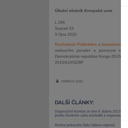
Úřední věstník Evropské unie
L 266
Svazek 53
9.října 2010
Rozhodnutí Politického a bezpečnostní
vedoucího poradní a pomocné mise 
Demokratické republice Kongo (EUSEC
2010/610/SZBP
redakce (sar)
DALŠÍ ČLÁNKY:
Doporučení Komise ze dne 9. dubna 2013 o po
profilu životního cyklu produktů a organizací (
Revize jednacího řádu Výboru regionů