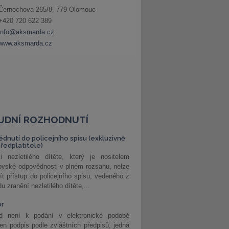
UDNÍ ROZHODNUTÍ
édnutí do policejního spisu (exkluzivně
předplatitele)
i nezletilého dítěte, který je nositelem
ovské odpovědnosti v plném rozsahu, nelze
ít přístup do policejního spisu, vedeného z
u zranění nezletilého dítěte,...
or
d není k podání v elektronické podobě
jen podpis podle zvláštních předpisů, jedná