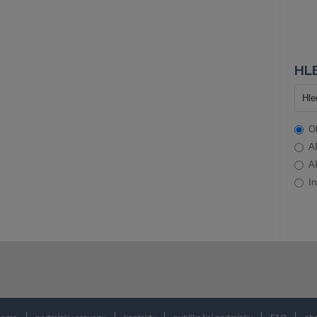
HLE
O
A
A
In