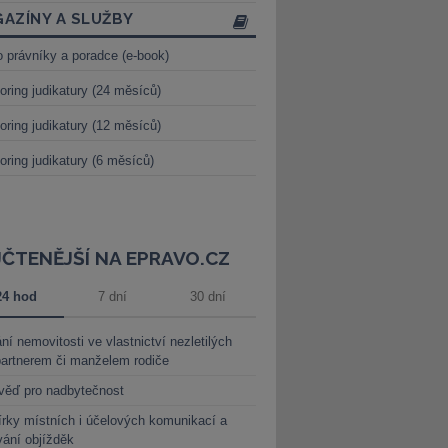
AZÍNY A SLUŽBY
o právníky a poradce (e-book)
oring judikatury (24 měsíců)
oring judikatury (12 měsíců)
oring judikatury (6 měsíců)
JČTENĚJŠÍ NA EPRAVO.CZ
24 hod
7 dní
30 dní
ní nemovitosti ve vlastnictví nezletilých
partnerem či manželem rodiče
věď pro nadbytečnost
rky místních i účelových komunikací a
vání objížděk