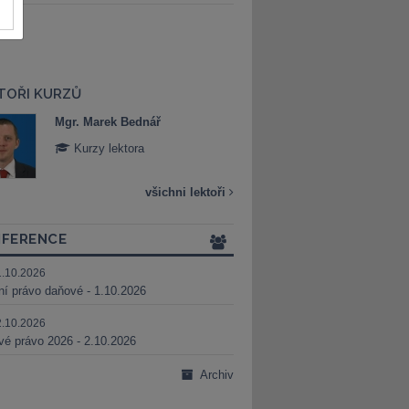
TOŘI KURZŮ
Mgr. Marek Bednář
Mgr. Veronika 
Kurzy lektora
Kurzy lektora
všichni lektoři
FERENCE
1.10.2026
ní právo daňové - 1.10.2026
2.10.2026
é právo 2026 - 2.10.2026
Archiv