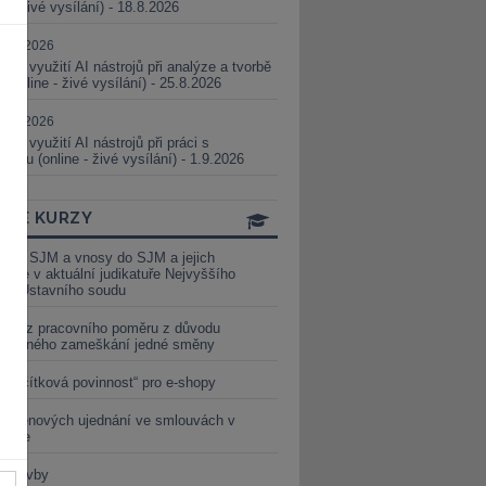
ne - živé vysílání) - 18.8.2026
5.08.2026
ické využití AI nástrojů při analýze a tvorbě
 (online - živé vysílání) - 25.8.2026
1.09.2026
ické využití AI nástrojů při práci s
aturou (online - živé vysílání) - 1.9.2026
INE KURZY
y ze SJM a vnosy do SJM a jejich
izace v aktuální judikatuře Nejvyššího
u a Ústavního soudu
věď z pracovního poměru z důvodu
luveného zameškání jedné směny
„tlačítková povinnost“ pro e-shopy
a cenových ujednání ve smlouvách v
etice
é stavby