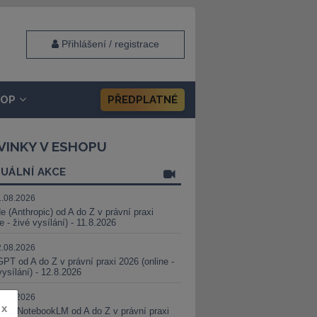
Přihlášení / registrace
HOP
PŘEDPLATNÉ
VINKY V ESHOPU
UÁLNÍ AKCE
1.08.2026
e (Anthropic) od A do Z v právní praxi
ne - živé vysílání) - 11.8.2026
2.08.2026
PT od A do Z v právní praxi 2026 (online -
vysílání) - 12.8.2026
8.08.2026
x
i a NotebookLM od A do Z v právní praxi