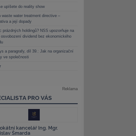
e upíšete do reality show
 waste water treatment directive –
lativa a její dopady
c prázdných holdingů? NSS upozorňuje na
y osvobození dividend bez ekonomického
du
s a paragrafy, díl 39.: Jak na organizační
y ve společnosti
r