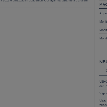
tna 2013 o omezujících opatřeních vůči Myanmaru/Barmě a o zrušení
MAG
AI pr
Monit
Monit
Monit
NE
Užívá
dětí 
Výpo
Uzaví
zřizo