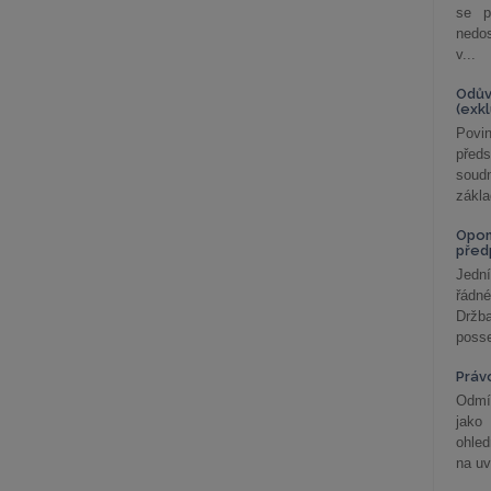
se p
nedo
v...
Odův
(exk
Povin
před
soudn
zákla
Opom
před
Jední
řádné
Držba
posse
Práv
Odmít
jako
ohle
na uv