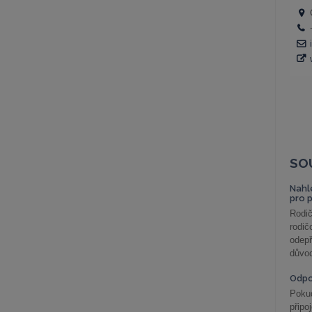
SO
Nahl
pro 
Rodič
rodič
odepř
důvod
Odp
Poku
připo