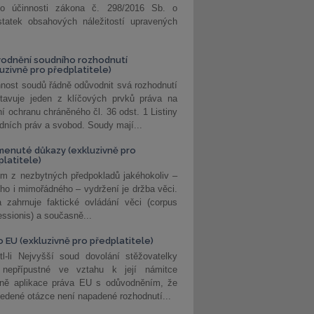
o účinnosti zákona č. 298/2016 Sb. o
statek obsahových náležitostí upravených
odnění soudního rozhodnutí
luzivně pro předplatitele)
nost soudů řádně odůvodnit svá rozhodnutí
stavuje jeden z klíčových prvků práva na
í ochranu chráněného čl. 36 odst. 1 Listiny
dních práv a svobod. Soudy mají...
enuté důkazy (exkluzivně pro
platitele)
m z nezbytných předpokladů jakéhokoliv –
ho i mimořádného – vydržení je držba věci.
 zahrnuje faktické ovládání věci (corpus
ssionis) a současně...
o EU (exkluzivně pro předplatitele)
l-li Nejvyšší soud dovolání stěžovatelky
 nepřípustné ve vztahu k její námitce
dně aplikace práva EU s odůvodněním, že
edené otázce není napadené rozhodnutí...