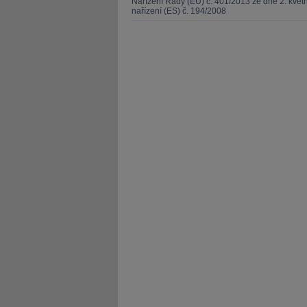
Nařízení Rady (EU) č. 401/2013 ze dne 2. kvě
nařízení (ES) č. 194/2008