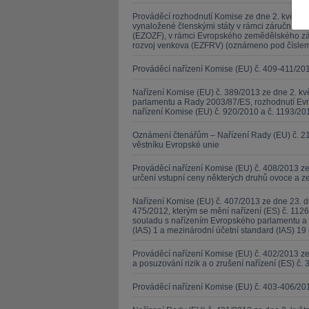
Prováděcí rozhodnutí Komise ze dne 2. května 2
vynaložené členskými státy v rámci záruční s
(EZOZF), v rámci Evropského zemědělského zá
rozvoj venkova (EZFRV) (oznámeno pod čísle
Prováděcí nařízení Komise (EU) č. 409-411/20
JUDr. Tomáš Nielsen
JUDr. Tom
Nařízení Komise (EU) č. 389/2013 ze dne 2. kv
parlamentu a Rady 2003/87/ES, rozhodnutí Evr
Kurzy lektora
nařízení Komise (EU) č. 920/2010 a č. 1193/201
Kurzy le
Oznámení čtenářům – Nařízení Rady (EU) č. 21
věstníku Evropské unie
Prováděcí nařízení Komise (EU) č. 408/2013 ze
určení vstupní ceny některých druhů ovoce a z
Nařízení Komise (EU) č. 407/2013 ze dne 23. d
475/2012, kterým se mění nařízení (ES) č. 1126
souladu s nařízením Evropského parlamentu a 
(IAS) 1 a mezinárodní účetní standard (IAS) 19 
Prováděcí nařízení Komise (EU) č. 402/2013 
a posuzování rizik a o zrušení nařízení (ES) č. 
Prováděcí nařízení Komise (EU) č. 403-406/20