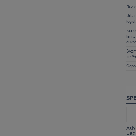
Než s
Urban
legis
Kone
limit
důvo
Byzny
změn
Odpo