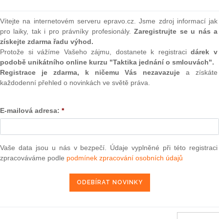
(onli
Vítejte na internetovém serveru epravo.cz. Jsme zdroj informací jak
2
Prakt
pro laiky, tak i pro právníky profesionály.
Zaregistrujte se u nás a
smluv
získejte zdarma řadu výhod.
Protože si vážíme Vašeho zájmu, dostanete k registraci
dárek v
0
podobě unikátního online kurzu "Taktika jednání o smlouvách".
Prakt
judik
Registrace je zdarma, k ničemu Vás nezavazuje
a získáte
ho výboru
EUSEC/2/2010 ze dne 8. října 2010 o jmenování
každodenní přehled o novinkách ve světě práva.
Evropské unie pro reformu bezpečnostního sektoru v
 RD Congo)
ONL
E-mailová adresa:
*
Vnos
valor
soud
9. 10. 2010
Vaše data jsou u nás v bezpečí. Údaje vyplněné při této registraci
Výpo
neom
zpracováváme podle
podmínek zpracování osobních údajů
Nová 
Změn
užívání společných metod pro měření a sdělování environmentálního
energ
1) 2013/179/EU
Čern