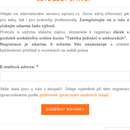
(onli
2
Vítejte na internetovém serveru epravo.cz. Jsme zdroj informací jak
Prakt
pro laiky, tak i pro právníky profesionály.
Zaregistrujte se u nás a
smluv
získejte zdarma řadu výhod.
ne 12. července 2011
o změně rozhodnutí 2010/656/SZBP,
Protože si vážíme Vašeho zájmu, dostanete k registraci
dárek v
0
ůči Pobřeží slonoviny
podobě unikátního online kurzu "Taktika jednání o smlouvách".
Prakt
judik
Registrace je zdarma, k ničemu Vás nezavazuje
a získáte
každodenní přehled o novinkách ve světě práva.
13. 7. 2011
ONL
E-mailová adresa:
*
Vnos
valor
soud
užívání společných metod pro měření a sdělování environmentálního
1) 2013/179/EU
Výpo
Vaše data jsou u nás v bezpečí. Údaje vyplněné při této registraci
neom
zpracováváme podle
podmínek zpracování osobních údajů
Nová 
013, kterým se z financování Evropskou unií vylučují některé výdaje
ekce Evropského zemědělského orientačního a záručního fondu
Změn
ručního fondu (EZZF) a v rámci Evropského zemědělského fondu pro
energ
m C(2013) 2436) 2013/214/EU
Čern
13 ze dne 3. května 2013