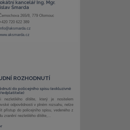
UDNÍ ROZHODNUTÍ
édnutí do policejního spisu (exkluzivně
předplatitele)
i nezletilého dítěte, který je nositelem
ovské odpovědnosti v plném rozsahu, nelze
ít přístup do policejního spisu, vedeného z
u zranění nezletilého dítěte,...
or