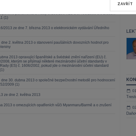
ZAVŘÍT
ětnu 2013 o vytvoření registru Unie podle směrnice Evropského
opského parlamentu a Rady č. 280/2004/ES a č. 406/2009 a o zrušení
1 (1)
6/2013 ze dne 7. března 2013 o elektronickém vydávání Úředního
LEK
š Nielsen
JUDr. Tomáš Sokol
 dne 2. května 2013 o stanovení paušálních dovozních hodnot pro
eleniny
ktora
Kurzy lektora
ubna 2013 opravující španělské a švédské znění nařízení (EU) č.
/2008, kterým se přijímají některé mezinárodní účetní standardy v
Rady (ES) č. 1606/2002, pokud jde o mezinárodní účetní standard
(1)
KON
ze dne 30. dubna 2013 o společné bezpečnostní metodě pro hodnocení
352/2009 (1)
0
13 ze dne 2. května 2013
Trest
tna 2013 o omezujících opatřeních vůči Myanmaru/Barmě a o zrušení
0
Daňov