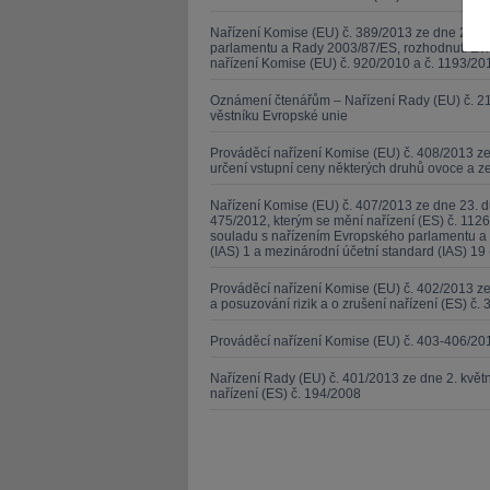
Nařízení Komise (EU) č. 389/2013 ze dne 2. kv
parlamentu a Rady 2003/87/ES, rozhodnutí Evr
nařízení Komise (EU) č. 920/2010 a č. 1193/201
Oznámení čtenářům – Nařízení Rady (EU) č. 21
věstníku Evropské unie
JUDr. Tomá
Prováděcí nařízení Komise (EU) č. 408/2013 ze
určení vstupní ceny některých druhů ovoce a z
Kurzy le
Nařízení Komise (EU) č. 407/2013 ze dne 23. d
475/2012, kterým se mění nařízení (ES) č. 1126
souladu s nařízením Evropského parlamentu a 
(IAS) 1 a mezinárodní účetní standard (IAS) 19 
Prováděcí nařízení Komise (EU) č. 402/2013 
a posuzování rizik a o zrušení nařízení (ES) č. 
Prováděcí nařízení Komise (EU) č. 403-406/20
Nařízení Rady (EU) č. 401/2013 ze dne 2. kvě
nařízení (ES) č. 194/2008