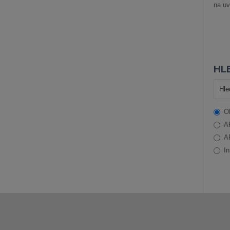
na uv
HLE
O
A
A
In