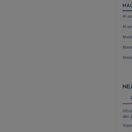
MAG
AI pr
AI pr
Monit
Monit
Monit
NE
Užívá
dětí 
Výpo