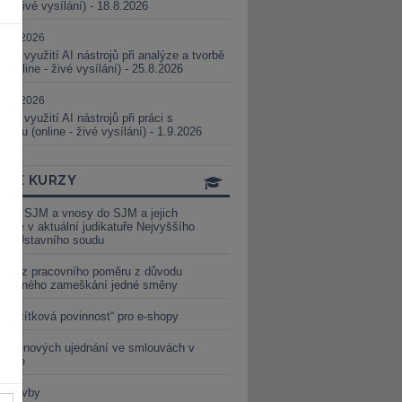
ne - živé vysílání) - 18.8.2026
5.08.2026
ické využití AI nástrojů při analýze a tvorbě
 (online - živé vysílání) - 25.8.2026
1.09.2026
ické využití AI nástrojů při práci s
aturou (online - živé vysílání) - 1.9.2026
INE KURZY
y ze SJM a vnosy do SJM a jejich
izace v aktuální judikatuře Nejvyššího
u a Ústavního soudu
věď z pracovního poměru z důvodu
luveného zameškání jedné směny
„tlačítková povinnost“ pro e-shopy
a cenových ujednání ve smlouvách v
etice
é stavby