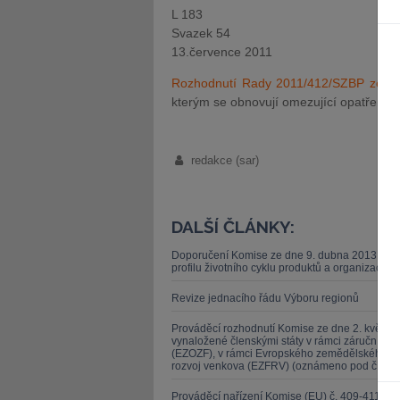
L 183
Svazek 54
13.července 2011
Rozhodnutí Rady 2011/412/SZBP ze d
kterým se obnovují omezující opatření v
redakce (sar)
DALŠÍ ČLÁNKY:
Doporučení Komise ze dne 9. dubna 2013 o po
profilu životního cyklu produktů a organizací (
Revize jednacího řádu Výboru regionů
Prováděcí rozhodnutí Komise ze dne 2. května 2
vynaložené členskými státy v rámci záruční s
(EZOZF), v rámci Evropského zemědělského zá
rozvoj venkova (EZFRV) (oznámeno pod čísle
Prováděcí nařízení Komise (EU) č. 409-411/20