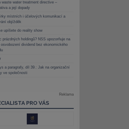
 waste water treatment directive –
lativa a její dopady
rky místních i účelových komunikací a
vání objížděk
e upíšete do reality show
c prázdných holdingů? NSS upozorňuje na
y osvobození dividend bez ekonomického
du
r
s a paragrafy, díl 39.: Jak na organizační
y ve společnosti