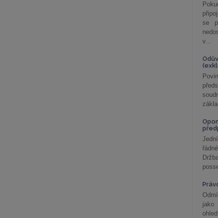
Poku
připo
se p
nedo
v...
Odův
(exk
Povin
před
soudn
zákla
Opom
před
Jední
řádné
Držba
posse
Práv
Odmít
jako
ohle