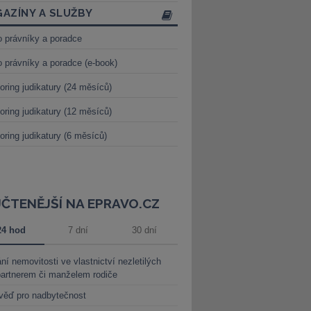
AZÍNY A SLUŽBY
o právníky a poradce
o právníky a poradce (e-book)
oring judikatury (24 měsíců)
oring judikatury (12 měsíců)
oring judikatury (6 měsíců)
JČTENĚJŠÍ NA EPRAVO.CZ
24 hod
7 dní
30 dní
ní nemovitosti ve vlastnictví nezletilých
partnerem či manželem rodiče
věď pro nadbytečnost