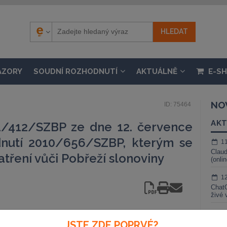
ÁZORY
SOUDNÍ ROZHODNUTÍ
AKTUÁLNĚ
E-S
NO
ID: 75464
AKT
1/412/SZBP ze dne 12. července
nutí 2010/656/SZBP, kterým se
1
Claud
tření vůči Pobřeží slonoviny
(onli
1
ChatG
živé 
1
JSTE ZDE POPRVÉ?
Gemin