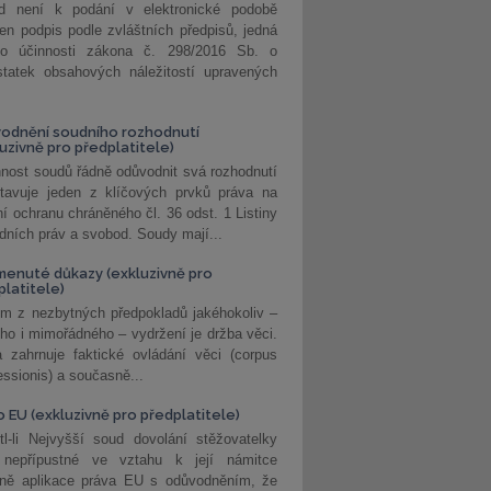
d není k podání v elektronické podobě
jen podpis podle zvláštních předpisů, jedná
o účinnosti zákona č. 298/2016 Sb. o
statek obsahových náležitostí upravených
odnění soudního rozhodnutí
luzivně pro předplatitele)
nost soudů řádně odůvodnit svá rozhodnutí
stavuje jeden z klíčových prvků práva na
í ochranu chráněného čl. 36 odst. 1 Listiny
dních práv a svobod. Soudy mají...
enuté důkazy (exkluzivně pro
platitele)
m z nezbytných předpokladů jakéhokoliv –
ho i mimořádného – vydržení je držba věci.
 zahrnuje faktické ovládání věci (corpus
ssionis) a současně...
o EU (exkluzivně pro předplatitele)
l-li Nejvyšší soud dovolání stěžovatelky
 nepřípustné ve vztahu k její námitce
dně aplikace práva EU s odůvodněním, že