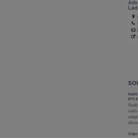
SO
Nahl
pro 
Rodič
rodič
odepř
důvod
Odp