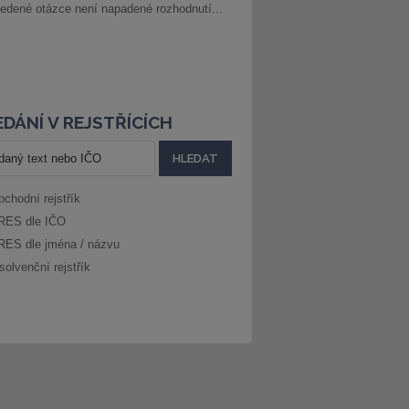
edené otázce není napadené rozhodnutí...
DÁNÍ V REJSTŘÍCÍCH
bchodní rejstřík
RES dle IČO
RES dle jména / názvu
solvenční rejstřík