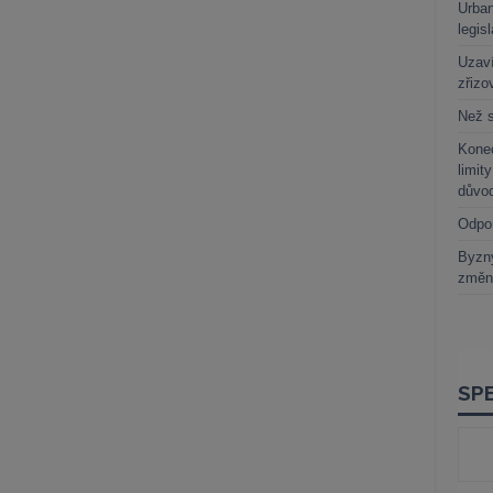
Urban
legis
Uzaví
zřizo
Než s
Kone
limit
důvo
Odpo
Byzny
změn