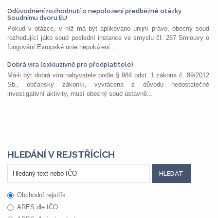
Odůvodnění rozhodnutí o nepoložení předběžné otázky
Soudnímu dvoru EU
Pokud v otázce, v níž má být aplikováno unijní právo, obecný soud
rozhodující jako soud poslední instance ve smyslu čl. 267 Smlouvy o
fungování Evropské unie nepoložení...
Dobrá víra (exkluzivně pro předplatitele)
Má-li být dobrá víra nabyvatele podle § 984 odst. 1 zákona č. 89/2012
Sb., občanský zákoník, vyvrácena z důvodu nedostatečné
investigativní aktivity, musí obecný soud ústavně...
HLEDÁNÍ V REJSTŘÍCÍCH
Obchodní rejstřík
ARES dle IČO