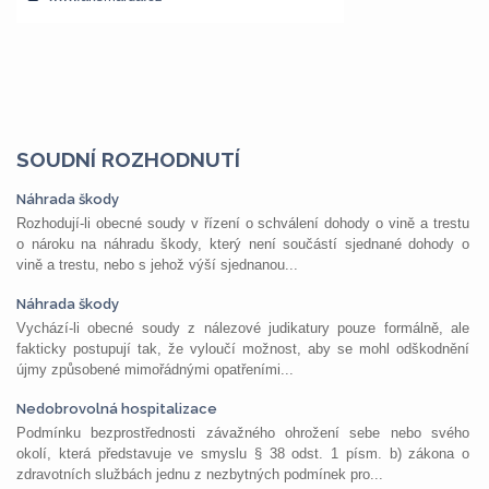
SOUDNÍ ROZHODNUTÍ
Náhrada škody
Rozhodují-li obecné soudy v řízení o schválení dohody o vině a trestu
o nároku na náhradu škody, který není součástí sjednané dohody o
vině a trestu, nebo s jehož výší sjednanou...
Náhrada škody
Vychází-li obecné soudy z nálezové judikatury pouze formálně, ale
fakticky postupují tak, že vyloučí možnost, aby se mohl odškodnění
újmy způsobené mimořádnými opatřeními...
Nedobrovolná hospitalizace
Podmínku bezprostřednosti závažného ohrožení sebe nebo svého
okolí, která představuje ve smyslu § 38 odst. 1 písm. b) zákona o
zdravotních službách jednu z nezbytných podmínek pro...