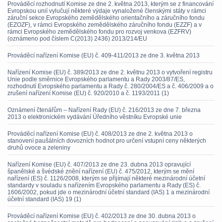
Prováděcí rozhodnutí Komise ze dne 2. května 2013, kterým se z financování
Evropskou unií vylučují některé výdaje vynaložené členskými státy v rámci
záruční sekce Evropského zemědělského orientačního a záručního fondu
(EZOZF), v rámci Evropského zemědělského záručního fondu (EZZF) a v
rámci Evropského zemědělského fondu pro rozvoj venkova (EZFRV)
(oznámeno pod číslem C(2013) 2436) 2013/214/EU
Prováděcí nařízení Komise (EU) č. 409-411/2013 ze dne 3. května 2013
Nařízení Komise (EU) č. 389/2013 ze dne 2. květnu 2013 o vytvoření registru
Unie podle směrnice Evropského parlamentu a Rady 2003/87/ES,
rozhodnutí Evropského parlamentu a Rady č. 280/2004/ES a č. 406/2009 a o
zrušení nařízení Komise (EU) č. 920/2010 a č. 1193/2011 (1)
Oznámení čtenářům – Nařízení Rady (EU) č. 216/2013 ze dne 7. března
2013 o elektronickém vydávání Úředního věstníku Evropské unie
Prováděcí nařízení Komise (EU) č. 408/2013 ze dne 2. května 2013 o
stanovení paušálních dovozních hodnot pro určení vstupní ceny některých
druhů ovoce a zeleniny
Nařízení Komise (EU) č. 407/2013 ze dne 23. dubna 2013 opravující
španělské a švédské znění nařízení (EU) č. 475/2012, kterým se mění
nařízení (ES) č. 1126/2008, kterým se přijímají některé mezinárodní účetní
standardy v souladu s nařízením Evropského parlamentu a Rady (ES) č.
1606/2002, pokud jde o mezinárodní účetní standard (IAS) 1 a mezinárodní
účetní standard (IAS) 19 (1)
Prováděcí nařízení Komise (EU) č. 402/2013 ze dne 30. dubna 2013 o