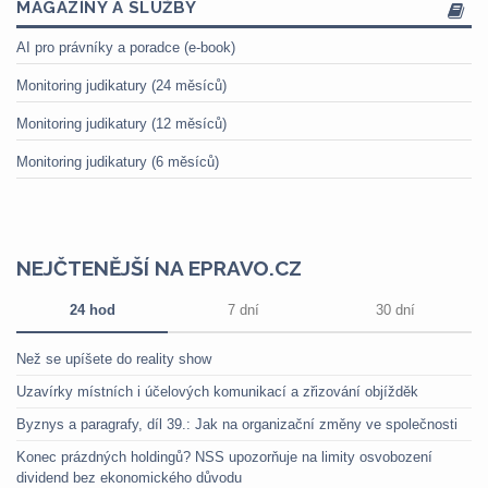
MAGAZÍNY A SLUŽBY
AI pro právníky a poradce (e-book)
Monitoring judikatury (24 měsíců)
Monitoring judikatury (12 měsíců)
Monitoring judikatury (6 měsíců)
NEJČTENĚJŠÍ NA EPRAVO.CZ
24 hod
7 dní
30 dní
Než se upíšete do reality show
Uzavírky místních i účelových komunikací a zřizování objížděk
Byznys a paragrafy, díl 39.: Jak na organizační změny ve společnosti
Konec prázdných holdingů? NSS upozorňuje na limity osvobození
dividend bez ekonomického důvodu