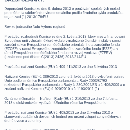
Doporučení Komise ze dne 9. dubna 2013 o používání společných metod
pro měření a sdělování environmentálního profilu životního cyklu produktů a
organizací (1) 2013/179/EU
Revize jednacího řádu Výboru regionů
Prováděcí rozhodnutí Komise ze dne 2. května 2013, kterým se z financování
Evropskou unií vylučují některé výdaje vynaložené členskými státy v rámci
záruční sekce Evropského zemědělského orientačního a záručního fondu
(EZOZF), v rámci Evropského zemědělského záručního fondu (EZZF) a v
rámci Evropského zemědělského fondu pro rozvoj venkova (EZFRV)
(oznámeno pod číslem C(2013) 2436) 2013/214/EU
Prováděcí nařízení Komise (EU) č. 409-411/2013 ze dne 3. května 2013
Nařízení Komise (EU) č. 389/2013 ze dne 2. květnu 2013 o vytvoření registru
Unie podle směrnice Evropského parlamentu a Rady 2003/87/ES,
rozhodnutí Evropského parlamentu a Rady č. 280/2004/ES a č. 406/2009 a o
zrušení nařízení Komise (EU) č. 920/2010 a č. 1193/2011 (1)
Oznámení čtenářům – Nařízení Rady (EU) č. 216/2013 ze dne 7. března
2013 o elektronickém vydávání Úředního věstníku Evropské unie
Prováděcí nařízení Komise (EU) č. 408/2013 ze dne 2. května 2013 o
stanovení paušálních dovozních hodnot pro určení vstupní ceny některých
druhů ovoce a zeleniny