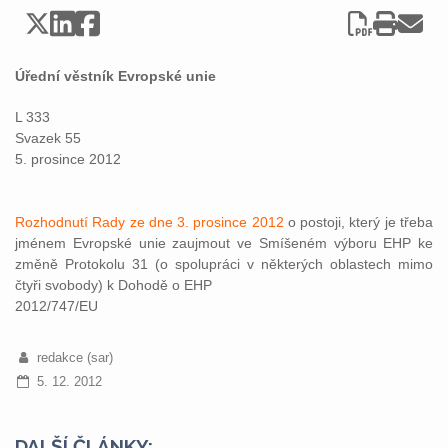
Úřední věstník Evropské unie
L 333
Svazek 55
5. prosince 2012
Rozhodnutí Rady ze dne 3. prosince 2012
o postoji, který je třeba
jménem Evropské unie zaujmout ve Smíšeném výboru EHP ke
změně Protokolu 31 (o spolupráci v některých oblastech mimo
čtyři svobody) k Dohodě o EHP
2012/747/EU
redakce (sar)
5. 12. 2012
DALŠÍ ČLÁNKY: