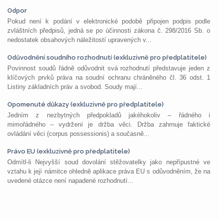
Odpor
Pokud není k podání v elektronické podobě připojen podpis podle
zvláštních předpisů, jedná se po účinnosti zákona č. 298/2016 Sb. o
nedostatek obsahových náležitostí upravených v...
Odůvodnění soudního rozhodnutí (exkluzivně pro předplatitele)
Povinnost soudů řádně odůvodnit svá rozhodnutí představuje jeden z
klíčových prvků práva na soudní ochranu chráněného čl. 36 odst. 1
Listiny základních práv a svobod. Soudy mají...
Opomenuté důkazy (exkluzivně pro předplatitele)
Jedním z nezbytných předpokladů jakéhokoliv – řádného i
mimořádného – vydržení je držba věci. Držba zahrnuje faktické
ovládání věci (corpus possessionis) a současně...
Právo EU (exkluzivně pro předplatitele)
Odmítl-li Nejvyšší soud dovolání stěžovatelky jako nepřípustné ve
vztahu k její námitce ohledně aplikace práva EU s odůvodněním, že na
uvedené otázce není napadené rozhodnutí...