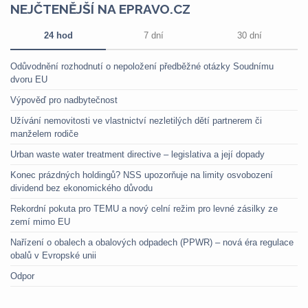
NEJČTENĚJŠÍ NA EPRAVO.CZ
24 hod
7 dní
30 dní
Odůvodnění rozhodnutí o nepoložení předběžné otázky Soudnímu
dvoru EU
Výpověď pro nadbytečnost
Užívání nemovitosti ve vlastnictví nezletilých dětí partnerem či
manželem rodiče
Urban waste water treatment directive – legislativa a její dopady
Konec prázdných holdingů? NSS upozorňuje na limity osvobození
dividend bez ekonomického důvodu
Rekordní pokuta pro TEMU a nový celní režim pro levné zásilky ze
zemí mimo EU
Nařízení o obalech a obalových odpadech (PPWR) – nová éra regulace
obalů v Evropské unii
Odpor