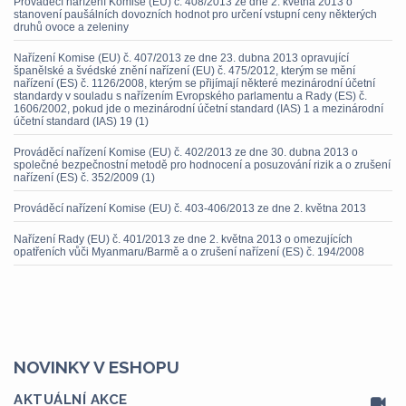
Prováděcí nařízení Komise (EU) č. 408/2013 ze dne 2. května 2013 o
stanovení paušálních dovozních hodnot pro určení vstupní ceny některých
druhů ovoce a zeleniny
Nařízení Komise (EU) č. 407/2013 ze dne 23. dubna 2013 opravující
španělské a švédské znění nařízení (EU) č. 475/2012, kterým se mění
nařízení (ES) č. 1126/2008, kterým se přijímají některé mezinárodní účetní
standardy v souladu s nařízením Evropského parlamentu a Rady (ES) č.
1606/2002, pokud jde o mezinárodní účetní standard (IAS) 1 a mezinárodní
účetní standard (IAS) 19 (1)
Prováděcí nařízení Komise (EU) č. 402/2013 ze dne 30. dubna 2013 o
společné bezpečnostní metodě pro hodnocení a posuzování rizik a o zrušení
nařízení (ES) č. 352/2009 (1)
Prováděcí nařízení Komise (EU) č. 403-406/2013 ze dne 2. května 2013
Nařízení Rady (EU) č. 401/2013 ze dne 2. května 2013 o omezujících
opatřeních vůči Myanmaru/Barmě a o zrušení nařízení (ES) č. 194/2008
NOVINKY V ESHOPU
AKTUÁLNÍ AKCE