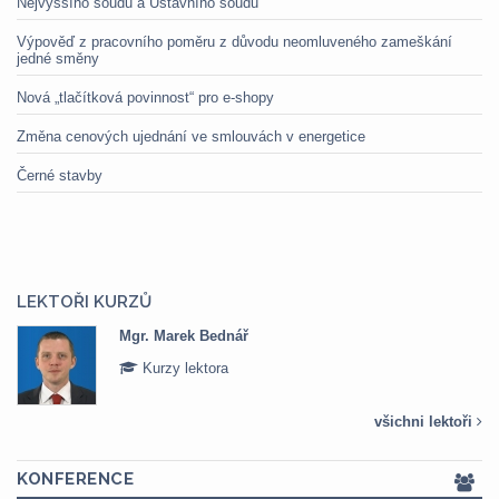
Nejvyššího soudu a Ústavního soudu
Výpověď z pracovního poměru z důvodu neomluveného zameškání
jedné směny
Nová „tlačítková povinnost“ pro e-shopy
Změna cenových ujednání ve smlouvách v energetice
Černé stavby
LEKTOŘI KURZŮ
Mgr. Marek Bednář
Kurzy lektora
všichni lektoři
KONFERENCE