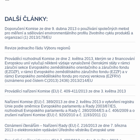
DALŠÍ ČLÁNKY:
Doporučení Komise ze dne 9. dubna 2013 o používání společných metod
pro měření a sdělování environmentálního profilu životního cyklu produktů a
organizací (1) 2013/179/EU
Revize jednacího řádu Výboru regionů
Prováděcí rozhodnutí Komise ze dne 2. května 2013, kterým se z financování
Evropskou unií vylučují některé výdaje vynaložené členskými státy v rámci
záruční sekce Evropského zemědělského orientačního a záručního fondu
(EZOZF), v rámci Evropského zemědělského záručního fondu (EZZF) a v
rámci Evropského zemědělského fondu pro rozvoj venkova (EZFRV)
(oznámeno pod číslem C(2013) 2436) 2013/214/EU
Prováděcí nařízení Komise (EU) č. 409-411/2013 ze dne 3. května 2013
Nařízení Komise (EU) č. 389/2013 ze dne 2. květnu 2013 o vytvoření registru
Unie podle směrnice Evropského parlamentu a Rady 2003/87/ES,
rozhodnutí Evropského parlamentu a Rady č. 280/2004/ES a č. 406/2009 a o
zrušení nařízení Komise (EU) č. 920/2010 a č. 1193/2011 (1)
Oznámení čtenářům – Nařízení Rady (EU) č. 216/2013 ze dne 7. března
2013 o elektronickém vydávání Úředního věstníku Evropské unie