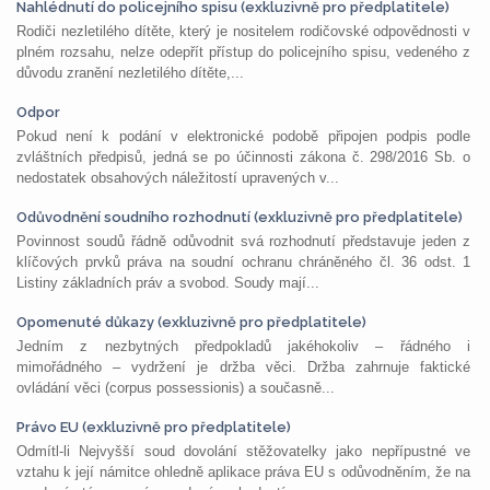
Nahlédnutí do policejního spisu (exkluzivně pro předplatitele)
Rodiči nezletilého dítěte, který je nositelem rodičovské odpovědnosti v
plném rozsahu, nelze odepřít přístup do policejního spisu, vedeného z
důvodu zranění nezletilého dítěte,...
Odpor
Pokud není k podání v elektronické podobě připojen podpis podle
zvláštních předpisů, jedná se po účinnosti zákona č. 298/2016 Sb. o
nedostatek obsahových náležitostí upravených v...
Odůvodnění soudního rozhodnutí (exkluzivně pro předplatitele)
Povinnost soudů řádně odůvodnit svá rozhodnutí představuje jeden z
klíčových prvků práva na soudní ochranu chráněného čl. 36 odst. 1
Listiny základních práv a svobod. Soudy mají...
Opomenuté důkazy (exkluzivně pro předplatitele)
Jedním z nezbytných předpokladů jakéhokoliv – řádného i
mimořádného – vydržení je držba věci. Držba zahrnuje faktické
ovládání věci (corpus possessionis) a současně...
Právo EU (exkluzivně pro předplatitele)
Odmítl-li Nejvyšší soud dovolání stěžovatelky jako nepřípustné ve
vztahu k její námitce ohledně aplikace práva EU s odůvodněním, že na