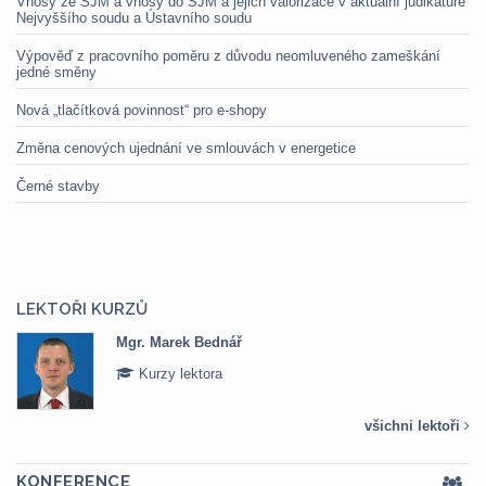
Vnosy ze SJM a vnosy do SJM a jejich valorizace v aktuální judikatuře
Nejvyššího soudu a Ústavního soudu
Výpověď z pracovního poměru z důvodu neomluveného zameškání
jedné směny
Nová „tlačítková povinnost“ pro e-shopy
Změna cenových ujednání ve smlouvách v energetice
Černé stavby
LEKTOŘI KURZŮ
Mgr. Marek Bednář
Kurzy lektora
všichni lektoři
KONFERENCE