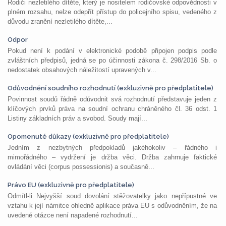
Rodiči nezletilého dítěte, který je nositelem rodičovské odpovědnosti v
plném rozsahu, nelze odepřít přístup do policejního spisu, vedeného z
důvodu zranění nezletilého dítěte,...
Odpor
Pokud není k podání v elektronické podobě připojen podpis podle
zvláštních předpisů, jedná se po účinnosti zákona č. 298/2016 Sb. o
nedostatek obsahových náležitostí upravených v...
Odůvodnění soudního rozhodnutí (exkluzivně pro předplatitele)
Povinnost soudů řádně odůvodnit svá rozhodnutí představuje jeden z
klíčových prvků práva na soudní ochranu chráněného čl. 36 odst. 1
Listiny základních práv a svobod. Soudy mají...
Opomenuté důkazy (exkluzivně pro předplatitele)
Jedním z nezbytných předpokladů jakéhokoliv – řádného i
mimořádného – vydržení je držba věci. Držba zahrnuje faktické
ovládání věci (corpus possessionis) a současně...
Právo EU (exkluzivně pro předplatitele)
Odmítl-li Nejvyšší soud dovolání stěžovatelky jako nepřípustné ve
vztahu k její námitce ohledně aplikace práva EU s odůvodněním, že na
uvedené otázce není napadené rozhodnutí...