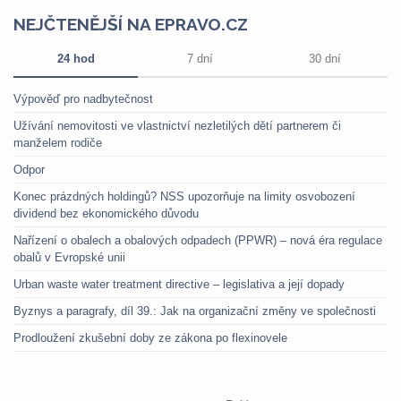
NEJČTENĚJŠÍ NA EPRAVO.CZ
24 hod
7 dní
30 dní
Výpověď pro nadbytečnost
Užívání nemovitosti ve vlastnictví nezletilých dětí partnerem či
manželem rodiče
Odpor
Konec prázdných holdingů? NSS upozorňuje na limity osvobození
dividend bez ekonomického důvodu
Nařízení o obalech a obalových odpadech (PPWR) – nová éra regulace
obalů v Evropské unii
Urban waste water treatment directive – legislativa a její dopady
Byznys a paragrafy, díl 39.: Jak na organizační změny ve společnosti
Prodloužení zkušební doby ze zákona po flexinovele