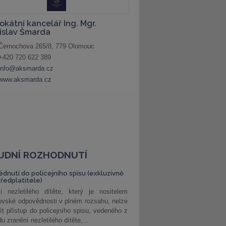
UDNÍ ROZHODNUTÍ
édnutí do policejního spisu (exkluzivně
předplatitele)
i nezletilého dítěte, který je nositelem
ovské odpovědnosti v plném rozsahu, nelze
ít přístup do policejního spisu, vedeného z
u zranění nezletilého dítěte,...