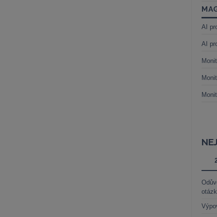
MAG
AI pr
AI pr
Monit
Monit
Monit
NE
Odůvo
otáz
Výpo