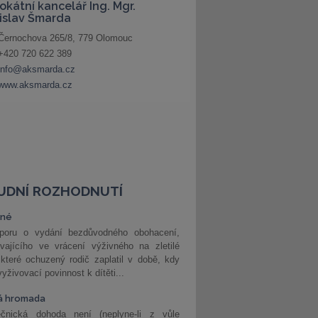
UDNÍ ROZHODNUTÍ
vné
poru o vydání bezdůvodného obohacení,
vajícího ve vrácení výživného na zletilé
 které ochuzený rodič zaplatil v době, kdy
vyživovací povinnost k dítěti...
á hromada
ečnická dohoda není (neplyne-li z vůle