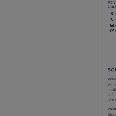
SO
Výži
Ve s
spočí
dítě,
jeho 
Valn
Spol