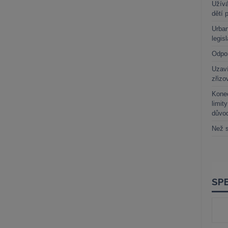
Užívá
dětí 
Urban
legis
Odpo
Uzaví
zřizo
Kone
limit
důvo
Než s