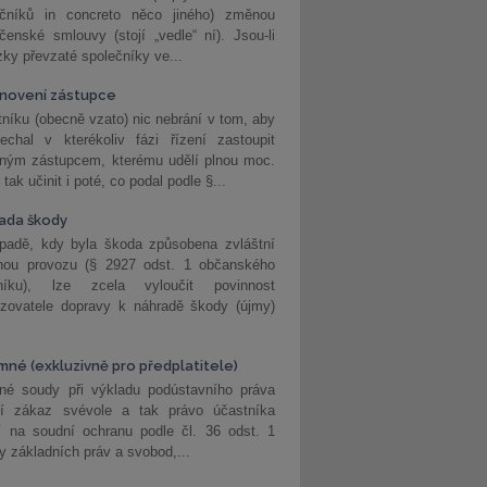
ečníků in concreto něco jiného) změnou
čenské smlouvy (stojí „vedle“ ní). Jsou-li
ky převzaté společníky ve...
novení zástupce
níku (obecně vzato) nic nebrání v tom, aby
echal v kterékoliv fázi řízení zastoupit
eným zástupcem, kterému udělí plnou moc.
tak učinit i poté, co podal podle §...
ada škody
ípadě, kdy byla škoda způsobena zvláštní
hou provozu (§ 2927 odst. 1 občanského
níku), lze zcela vyloučit povinnost
ozovatele dopravy k náhradě škody (újmy)
mné (exkluzivně pro předplatitele)
né soudy při výkladu podústavního práva
ší zákaz svévole a tak právo účastníka
í na soudní ochranu podle čl. 36 odst. 1
ny základních práv a svobod,...