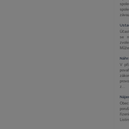
spol
spole
závaz
Usta
Účast
se n
zvol
Může 
Náhr
V př
pova
záko
prov
z...
Náje
Obec
poru
řízen
Listi