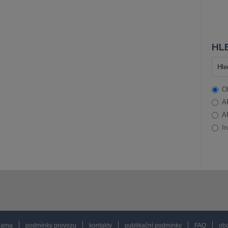
HLE
O
A
A
In
lama
podmínky provozu
kontakty
publikační podmínky
FAQ
obc