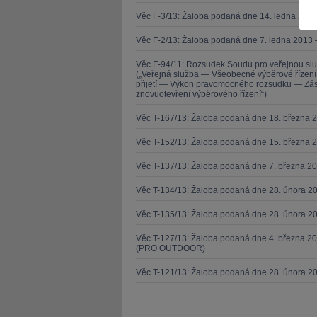
Věc F-3/13: Žaloba podaná dne 14. ledna 201
Věc F-2/13: Žaloba podaná dne 7. ledna 2013 
Věc F-94/11: Rozsudek Soudu pro veřejnou sl
(„Veřejná služba — Všeobecné výběrové řízen
přijetí — Výkon pravomocného rozsudku — Zása
znovuotevření výběrového řízení“)
JUDr. Tomá
Kurzy le
Věc T-167/13: Žaloba podaná dne 18. března 
Věc T-152/13: Žaloba podaná dne 15. března 
Věc T-137/13: Žaloba podaná dne 7. března 
Věc T-134/13: Žaloba podaná dne 28. února 20
Věc T-135/13: Žaloba podaná dne 28. února 20
Věc T-127/13: Žaloba podaná dne 4. března 20
(PRO OUTDOOR)
Věc T-121/13: Žaloba podaná dne 28. února 2