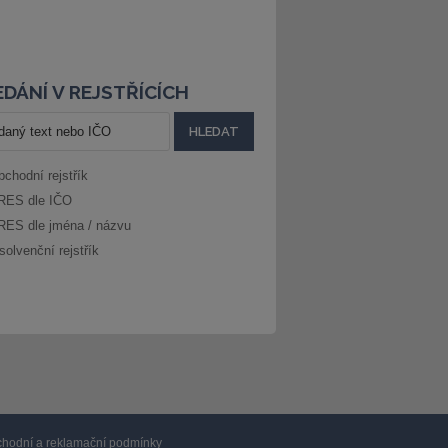
DÁNÍ V REJSTŘÍCÍCH
bchodní rejstřík
RES dle IČO
RES dle jména / názvu
solvenční rejstřík
hodní a reklamační podmínky