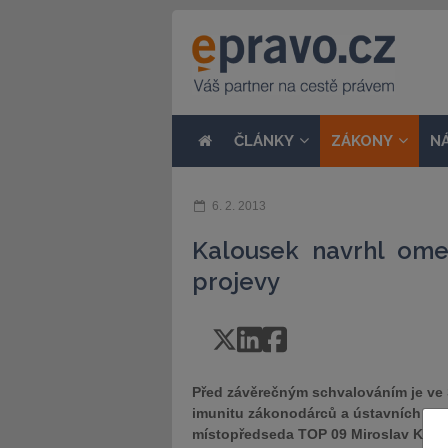
ČLÁNKY
ZÁKONY
N
6. 2. 2013
Kalousek navrhl ome
projevy
Před závěrečným schvalováním je ve 
imunitu zákonodárců a ústavních soud
místopředseda TOP 09 Miroslav Kalou