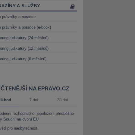
AZÍNY A SLUŽBY
o právníky a poradce
o právníky a poradce (e-book)
oring judikatury (24 měsíců)
oring judikatury (12 měsíců)
oring judikatury (6 měsíců)
JČTENĚJŠÍ NA EPRAVO.CZ
24 hod
7 dní
30 dní
dnění rozhodnutí o nepoložení předběžné
ky Soudnímu dvoru EU
věď pro nadbytečnost