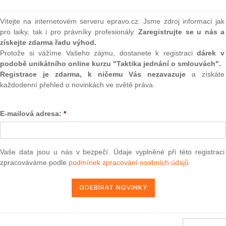
a jejich projevy v Parlamentu. Poslanci budou o novele
(onli
Vítejte na internetovém serveru epravo.cz. Jsme zdroj informací jak
2
Prakt
pro laiky, tak i pro právníky profesionály.
Zaregistrujte se u nás a
movní ústavně-právní výbor. Ministr financí jej zdůvodňuje
smluv
získejte zdarma řadu výhod.
eumějí instrument využívat, jak by měli. Vydávání poslanců k
Protože si vážíme Vašeho zájmu, dostanete k registraci
dárek v
ětem politického boje, poznamenal.
0
podobě unikátního online kurzu "Taktika jednání o smlouvách".
Prakt
judik
Registrace je zdarma, k ničemu Vás nezavazuje
a získáte
doživotní imunitu, Sněmovna schválila loni v únoru. Později
každodenní přehled o novinkách ve světě práva.
i absencím řady z nich nepřijali o dva hlasy. Poslanci a také
.
ONL
E-mailová adresa:
*
poslance ani senátora nelze trestně stíhat bez souhlasu
Vnos
valor
ale Sněmovna nebo Senát s vydáním nesouhlasily, nic by
soud
 mandátu. Obdobně by to platilo pro ústavní soudce.
Vaše data jsou u nás v bezpečí. Údaje vyplněné při této registraci
Výpo
neom
zpracováváme podle
podmínek zpracování osobních údajů
6. 2. 2013
Nová 
Změn
energ
13 — ZZ v. Komise
Čern