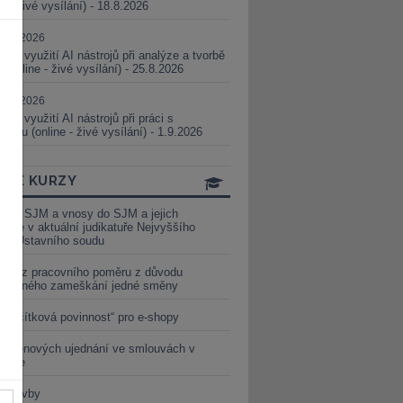
ne - živé vysílání) - 18.8.2026
5.08.2026
ické využití AI nástrojů při analýze a tvorbě
 (online - živé vysílání) - 25.8.2026
1.09.2026
ické využití AI nástrojů při práci s
aturou (online - živé vysílání) - 1.9.2026
INE KURZY
y ze SJM a vnosy do SJM a jejich
izace v aktuální judikatuře Nejvyššího
u a Ústavního soudu
věď z pracovního poměru z důvodu
luveného zameškání jedné směny
„tlačítková povinnost“ pro e-shopy
a cenových ujednání ve smlouvách v
etice
é stavby