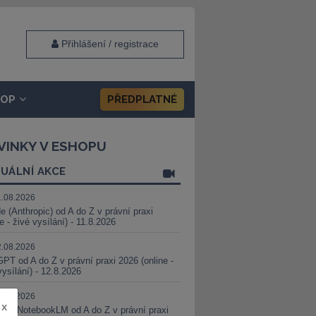
Přihlášení / registrace
HOP
PŘEDPLATNÉ
VINKY V ESHOPU
UÁLNÍ AKCE
1.08.2026
e (Anthropic) od A do Z v právní praxi
ne - živé vysílání) - 11.8.2026
2.08.2026
PT od A do Z v právní praxi 2026 (online -
vysílání) - 12.8.2026
8.08.2026
x
i a NotebookLM od A do Z v právní praxi