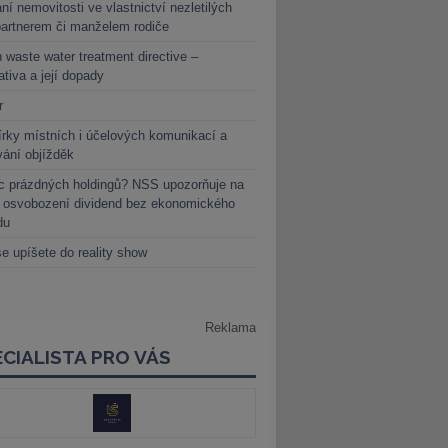
ní nemovitosti ve vlastnictví nezletilých
partnerem či manželem rodiče
 waste water treatment directive –
lativa a její dopady
r
rky místních i účelových komunikací a
vání objížděk
c prázdných holdingů? NSS upozorňuje na
y osvobození dividend bez ekonomického
du
e upíšete do reality show