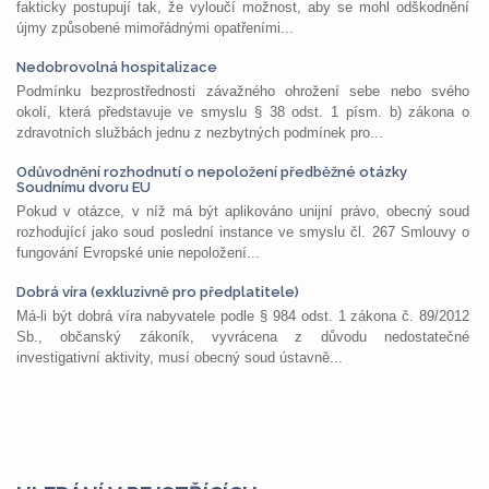
fakticky postupují tak, že vyloučí možnost, aby se mohl odškodnění
újmy způsobené mimořádnými opatřeními...
Nedobrovolná hospitalizace
Podmínku bezprostřednosti závažného ohrožení sebe nebo svého
okolí, která představuje ve smyslu § 38 odst. 1 písm. b) zákona o
zdravotních službách jednu z nezbytných podmínek pro...
Odůvodnění rozhodnutí o nepoložení předběžné otázky
Soudnímu dvoru EU
Pokud v otázce, v níž má být aplikováno unijní právo, obecný soud
rozhodující jako soud poslední instance ve smyslu čl. 267 Smlouvy o
fungování Evropské unie nepoložení...
Dobrá víra (exkluzivně pro předplatitele)
Má-li být dobrá víra nabyvatele podle § 984 odst. 1 zákona č. 89/2012
Sb., občanský zákoník, vyvrácena z důvodu nedostatečné
investigativní aktivity, musí obecný soud ústavně...