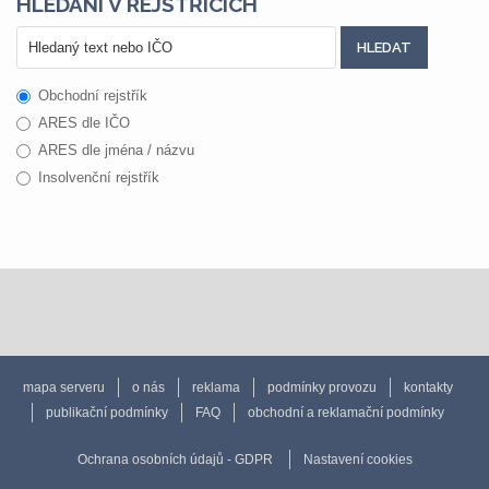
HLEDÁNÍ V REJSTŘÍCÍCH
Obchodní rejstřík
ARES dle IČO
ARES dle jména / názvu
Insolvenční rejstřík
mapa serveru
o nás
reklama
podmínky provozu
kontakty
publikační podmínky
FAQ
obchodní a reklamační podmínky
Ochrana osobních údajů - GDPR
Nastavení cookies