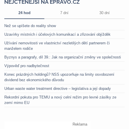
NEJČTENĚJŠÍ NA EPRAVO.CZ
24 hod
7 dní
30 dní
Než se upíšete do reality show
Uzavírky místních i účelových komunikací a zřizování objížděk
Užívání nemovitosti ve vlastnictví nezletilých dětí partnerem či
manželem rodiče
Byznys a paragrafy, díl 39.: Jak na organizační změny ve společnosti
Výpověď pro nadbytečnost
Konec prázdných holdingů? NSS upozorňuje na limity osvobození
dividend bez ekonomického důvodu
Urban waste water treatment directive – legislativa a její dopady
Rekordní pokuta pro TEMU a nový celní režim pro levné zásilky ze
zemí mimo EU