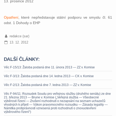
13. prosince 2012
Opatření
, které nepředstavuje státní podporu ve smyslu čl. 61
odst. 1 Dohody o EHP
redakce (sar)
13. 12. 2012
DALŠÍ ČLÁNKY:
Věc F-15/13: Žaloba podaná dne 11. února 2013 — ZZ v. Komise
Věc F-3/13: Žaloba podaná dne 14. ledna 2013 — CK v. Komise
Věc F-2/13: Žaloba podaná dne 7. ledna 2013 — ZZ v. Komise
Věc F-94/11: Rozsudek Soudu pro veřejnou službu (druhého senátu) ze dne
21. března 2013 — Brune v. Komise („Veřejná služba — Všeobecné
výběrové řízení — Zrušení rozhodnutí o nezapsání na seznam uchazečů
vhodných k přijetí — Výkon pravomocného rozsudku — Zásada legality —
Námitka protiprávnosti vznesená proti rozhodnutí o znovuotevření
výběrového řízení“)