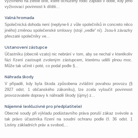
výživného na zletilé dítě, které ochuzený rodič zaplatil v době, kdy jeho
vyživovací povinnost k dítěti...
Valná hromada
Společnická dohoda není (neplyne-li z vůle společníků in concreto něco
jiného) změnou společenské smlouvy (stojí „vedle“ ní). Jsou-li závazky
převzaté společníky ve...
Ustanovení zástupce
Účastníku (obecně vzato) nic nebrání v tom, aby se nechal v kterékoliv
fázi řízení zastoupit zvoleným zástupcem, kterému udělí plnou moc.
Může tak učinit i poté, co podal podle §...
Náhrada škody
V případě, kdy byla škoda způsobena zvláštní povahou provozu (§
2927 odst. 1 občanského zákoníku), lze zcela vyloučit povinnost
provozovatele dopravy k náhradě škody (újmy) z...
Nájemné (exkluzivně pro předplatitele)
Obecné soudy při výkladu podústavního práva poruší zákaz svévole a
tak právo účastníka řízení na soudní ochranu podle čl. 36 odst. 1
Listiny základních práv a svobod,...