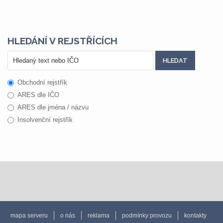
HLEDÁNÍ V REJSTŘÍCÍCH
Obchodní rejstřík
ARES dle IČO
ARES dle jména / názvu
Insolvenční rejstřík
mapa serveru
o nás
reklama
podmínky provozu
kontakty