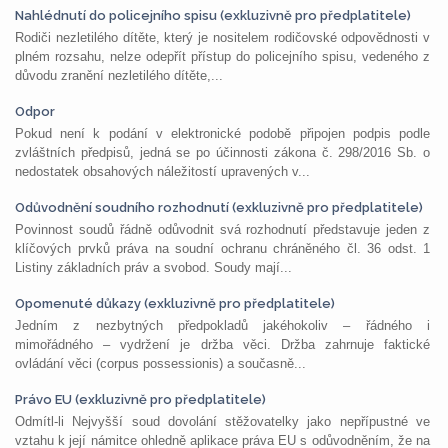
Nahlédnutí do policejního spisu (exkluzivně pro předplatitele)
Rodiči nezletilého dítěte, který je nositelem rodičovské odpovědnosti v
plném rozsahu, nelze odepřít přístup do policejního spisu, vedeného z
důvodu zranění nezletilého dítěte,...
Odpor
Pokud není k podání v elektronické podobě připojen podpis podle
zvláštních předpisů, jedná se po účinnosti zákona č. 298/2016 Sb. o
nedostatek obsahových náležitostí upravených v...
Odůvodnění soudního rozhodnutí (exkluzivně pro předplatitele)
Povinnost soudů řádně odůvodnit svá rozhodnutí představuje jeden z
klíčových prvků práva na soudní ochranu chráněného čl. 36 odst. 1
Listiny základních práv a svobod. Soudy mají...
Opomenuté důkazy (exkluzivně pro předplatitele)
Jedním z nezbytných předpokladů jakéhokoliv – řádného i
mimořádného – vydržení je držba věci. Držba zahrnuje faktické
ovládání věci (corpus possessionis) a současně...
Právo EU (exkluzivně pro předplatitele)
Odmítl-li Nejvyšší soud dovolání stěžovatelky jako nepřípustné ve
vztahu k její námitce ohledně aplikace práva EU s odůvodněním, že na