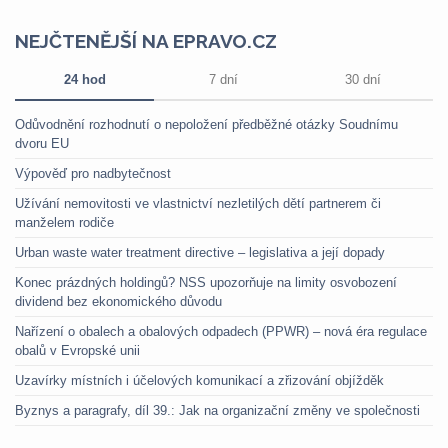
NEJČTENĚJŠÍ NA EPRAVO.CZ
24 hod
7 dní
30 dní
Odůvodnění rozhodnutí o nepoložení předběžné otázky Soudnímu
dvoru EU
Výpověď pro nadbytečnost
Užívání nemovitosti ve vlastnictví nezletilých dětí partnerem či
manželem rodiče
Urban waste water treatment directive – legislativa a její dopady
Konec prázdných holdingů? NSS upozorňuje na limity osvobození
dividend bez ekonomického důvodu
Nařízení o obalech a obalových odpadech (PPWR) – nová éra regulace
obalů v Evropské unii
Uzavírky místních i účelových komunikací a zřizování objížděk
Byznys a paragrafy, díl 39.: Jak na organizační změny ve společnosti