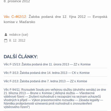
8. prosince 2012
Věc C-462/12:
Žaloba podaná dne 12. října 2012 — Evropská
komise v. Maďarsko
redakce (sar)
8. 12. 2012
DALŠÍ ČLÁNKY:
Věc F-15/13: Žaloba podaná dne 11. února 2013 — ZZ v. Komise
Věc F-3/13: Žaloba podaná dne 14. ledna 2013 — CK v. Komise
Věc F-2/13: Žaloba podaná dne 7. ledna 2013 — ZZ v. Komise
Věc F-94/11: Rozsudek Soudu pro veřejnou službu (druhého senátu) ze dne
21. března 2013 — Brune v. Komise („Veřejná služba — Všeobecné
výběrové řízení — Zrušení rozhodnutí o nezapsání na seznam uchazečů
vhodných k přijetí — Výkon pravomocného rozsudku — Zásada legality —
Námitka protiprávnosti vznesená proti rozhodnutí o znovuotevření
výběrového řízení“)