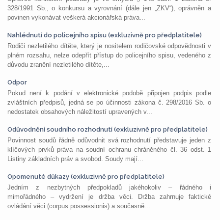
328/1991 Sb., o konkursu a vyrovnání (dále jen „ZKV“), oprávněn a
povinen vykonávat veškerá akcionářská práva...
Nahlédnutí do policejního spisu (exkluzivně pro předplatitele)
Rodiči nezletilého dítěte, který je nositelem rodičovské odpovědnosti v
plném rozsahu, nelze odepřít přístup do policejního spisu, vedeného z
důvodu zranění nezletilého dítěte,...
Odpor
Pokud není k podání v elektronické podobě připojen podpis podle
zvláštních předpisů, jedná se po účinnosti zákona č. 298/2016 Sb. o
nedostatek obsahových náležitostí upravených v...
Odůvodnění soudního rozhodnutí (exkluzivně pro předplatitele)
Povinnost soudů řádně odůvodnit svá rozhodnutí představuje jeden z
klíčových prvků práva na soudní ochranu chráněného čl. 36 odst. 1
Listiny základních práv a svobod. Soudy mají...
Opomenuté důkazy (exkluzivně pro předplatitele)
Jedním z nezbytných předpokladů jakéhokoliv – řádného i
mimořádného – vydržení je držba věci. Držba zahrnuje faktické
ovládání věci (corpus possessionis) a současně...