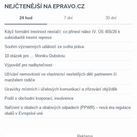
NEJČTENĚJŠÍ NA EPRAVO.CZ
24 hod
7 dní
30 dní
Když formální trestnost nestačí: co přinesl nález IV. ÚS 455/26 k
subsidiaritě trestní represe
Souhrn významných událostí ze světa práva
10 otázek pro … Moniku Dubskou
Výpověď pro nadbytečnost
Užívání nemovitosti ve vlastnictví nezletilých dětí partnerem či
manželem rodiče
Uzavírky místních i účelových komunikací a zřizování objížděk
Podíl v obchodní korporaci, insolvence
Nařízení o obalech a obalových odpadech (PPWR) – nová éra regulace
obalů v Evropské unii