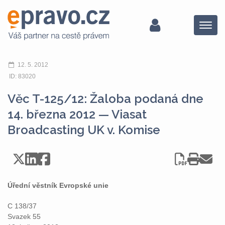
Menu
12. 5. 2012
ID: 83020
Věc T-125/12: Žaloba podaná dne
14. března 2012 — Viasat
Broadcasting UK v. Komise
Úřední věstník Evropské unie
C 138/37
Svazek 55