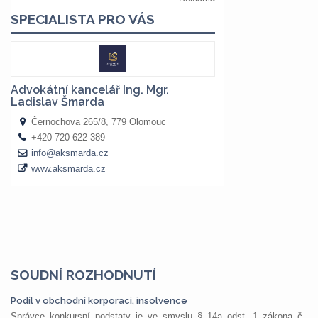
SOUDNÍ ROZHODNUTÍ
Podíl v obchodní korporaci, insolvence
Správce konkursní podstaty je ve smyslu § 14a odst. 1 zákona č.