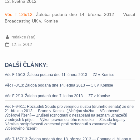
12. května 2012
Věc T-125/12
: Žaloba podaná dne 14. března 2012 — Viasat
Broadcasting UK v. Komise
redakce (sar)
12. 5. 2012
DALŠÍ ČLÁNKY:
Věc F-15/13: Žaloba podaná dne 11. února 2013 — ZZ v. Komise
Věc F-3/13: Žaloba podaná dne 14. ledna 2013 — CK v. Komise
Věc F-2/13: Žaloba podaná dne 7. ledna 2013 — ZZ v. Komise
Věc F-94/11: Rozsudek Soudu pro veřejnou službu (druhého senátu) ze dne
21. března 2013 — Brune v. Komise („Veřejná služba — Všeobecné
výběrové řízení — Zrušení rozhodnutí o nezapsání na seznam uchazečů
vhodných k přijetí — Výkon pravomocného rozsudku — Zásada legality —
Námitka protiprávnosti vznesená proti rozhodnutí o znovuotevření
výběrového řízení“)
Věc T-167/13: Žaloba podaná dne 18. března 2013 — Comune di Milano v.