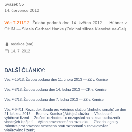
Svazek 55
14. července 2012
Věc T-211/12:
Žaloba podaná dne 14. května 2012 — Hübner v.
OHIM — Silesia Gerhard Hanke (Original silicea Kieselsäure-Gel)
redakce (sar)
14. 7. 2012
DALŠÍ ČLÁNKY:
Věc F-15/13: Žaloba podaná dne 11. února 2013 — ZZ v. Komise
Věc F-3/13: Žaloba podaná dne 14. ledna 2013 — CK v. Komise
Věc F-2/13: Žaloba podaná dne 7. ledna 2013 — ZZ v. Komise
Věc F-94/11: Rozsudek Soudu pro veřejnou službu (druhého senátu) ze dne
21. března 2013 — Brune v. Komise („Veřejná služba — Všeobecné
výběrové řízení — Zrušení rozhodnutí o nezapsání na seznam uchazečů
vhodných k přijetí — Výkon pravomocného rozsudku — Zásada legality —
Námitka protiprávnosti vznesená proti rozhodnutí o znovuotevření
výběrového řízení“)