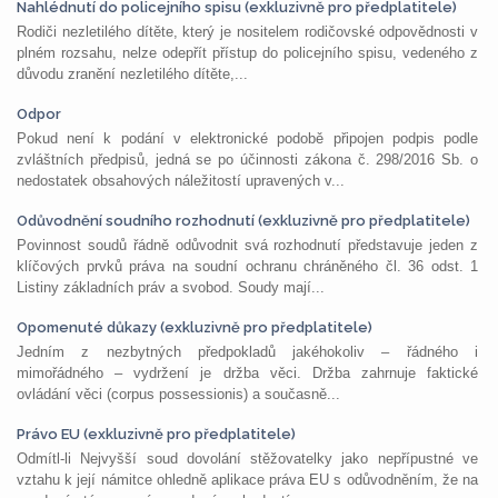
Nahlédnutí do policejního spisu (exkluzivně pro předplatitele)
Rodiči nezletilého dítěte, který je nositelem rodičovské odpovědnosti v
plném rozsahu, nelze odepřít přístup do policejního spisu, vedeného z
důvodu zranění nezletilého dítěte,...
Odpor
Pokud není k podání v elektronické podobě připojen podpis podle
zvláštních předpisů, jedná se po účinnosti zákona č. 298/2016 Sb. o
nedostatek obsahových náležitostí upravených v...
Odůvodnění soudního rozhodnutí (exkluzivně pro předplatitele)
Povinnost soudů řádně odůvodnit svá rozhodnutí představuje jeden z
klíčových prvků práva na soudní ochranu chráněného čl. 36 odst. 1
Listiny základních práv a svobod. Soudy mají...
Opomenuté důkazy (exkluzivně pro předplatitele)
Jedním z nezbytných předpokladů jakéhokoliv – řádného i
mimořádného – vydržení je držba věci. Držba zahrnuje faktické
ovládání věci (corpus possessionis) a současně...
Právo EU (exkluzivně pro předplatitele)
Odmítl-li Nejvyšší soud dovolání stěžovatelky jako nepřípustné ve
vztahu k její námitce ohledně aplikace práva EU s odůvodněním, že na