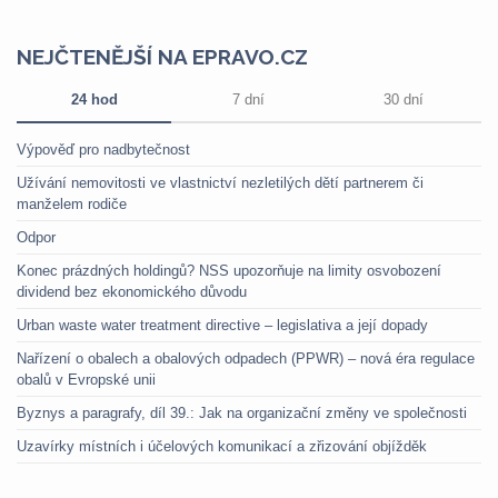
NEJČTENĚJŠÍ NA EPRAVO.CZ
24 hod
7 dní
30 dní
Výpověď pro nadbytečnost
Užívání nemovitosti ve vlastnictví nezletilých dětí partnerem či
manželem rodiče
Odpor
Konec prázdných holdingů? NSS upozorňuje na limity osvobození
dividend bez ekonomického důvodu
Urban waste water treatment directive – legislativa a její dopady
Nařízení o obalech a obalových odpadech (PPWR) – nová éra regulace
obalů v Evropské unii
Byznys a paragrafy, díl 39.: Jak na organizační změny ve společnosti
Uzavírky místních i účelových komunikací a zřizování objížděk