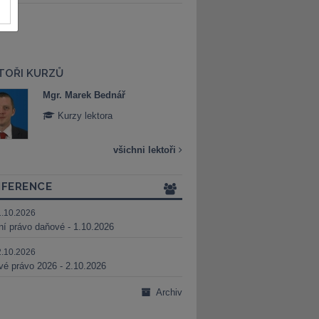
TOŘI KURZŮ
Mgr. Marek Bednář
Mgr. Veronika 
Kurzy lektora
Kurzy lektora
všichni lektoři
FERENCE
1.10.2026
ní právo daňové - 1.10.2026
2.10.2026
é právo 2026 - 2.10.2026
Archiv