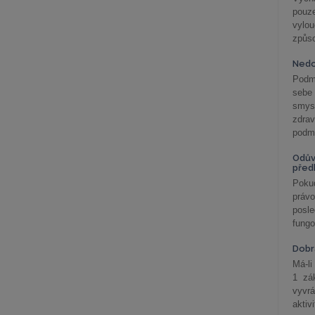
pouze
vylo
způs
Nedo
Podm
sebe
smys
zdra
podmí
Odův
před
Pokud
práv
posle
fungo
Dobrá
Má-li
1 zá
vyvrá
aktiv