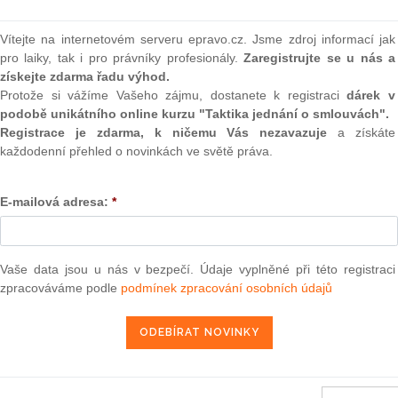
(onli
2
Vítejte na internetovém serveru epravo.cz. Jsme zdroj informací jak
větna 2010 — Iberdrola v. Komise
Prakt
pro laiky, tak i pro právníky profesionály.
Zaregistrujte se u nás a
smluv
získejte zdarma řadu výhod.
Protože si vážíme Vašeho zájmu, dostanete k registraci
dárek v
0
podobě unikátního online kurzu "Taktika jednání o smlouvách".
3. 7. 2010
Prakt
judik
Registrace je zdarma, k ničemu Vás nezavazuje
a získáte
každodenní přehled o novinkách ve světě práva.
ONL
E-mailová adresa:
*
13 — ZZ v. Komise
Vnos
valor
soud
3 — CK v. Komise
— ZZ v. Komise
Vaše data jsou u nás v bezpečí. Údaje vyplněné při této registraci
Výpo
neom
zpracováváme podle
podmínek zpracování osobních údajů
užbu (druhého senátu) ze dne 21. března 2013 — Brune v. Komise
í — Zrušení rozhodnutí o nezapsání na seznam uchazečů vhodných k
Nová 
da legality — Námitka protiprávnosti vznesená proti rozhodnutí o
Změn
energ
2013 — Comune di Milano v. Komise
Čern
2013 — Sea Handling v. Komise