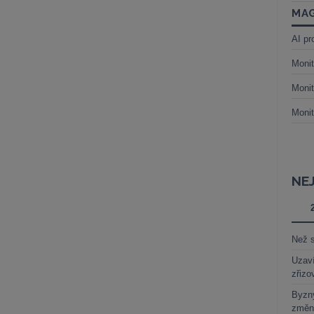
MAG
AI pr
Monit
Monit
Monit
NE
Než s
Uzaví
zřizo
Byzny
změn