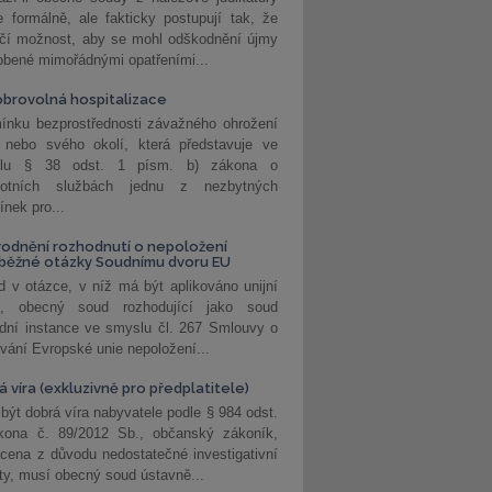
 formálně, ale fakticky postupují tak, že
učí možnost, aby se mohl odškodnění újmy
obené mimořádnými opatřeními...
brovolná hospitalizace
ínku bezprostřednosti závažného ohrožení
 nebo svého okolí, která představuje ve
lu § 38 odst. 1 písm. b) zákona o
votních službách jednu z nezbytných
nek pro...
odnění rozhodnutí o nepoložení
běžné otázky Soudnímu dvoru EU
 v otázce, v níž má být aplikováno unijní
o, obecný soud rozhodující jako soud
dní instance ve smyslu čl. 267 Smlouvy o
vání Evropské unie nepoložení...
 víra (exkluzivně pro předplatitele)
 být dobrá víra nabyvatele podle § 984 odst.
kona č. 89/2012 Sb., občanský zákoník,
cena z důvodu nedostatečné investigativní
ity, musí obecný soud ústavně...