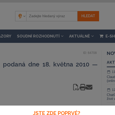
ÁZORY
SOUDNÍ ROZHODNUTÍ
AKTUÁLNĚ
E-S
NO
ID: 64708
AKT
a podaná dne 18. května 2010 —
1
Claud
(onli
1
ChatG
živé 
1
JSTE ZDE POPRVÉ?
Gemin