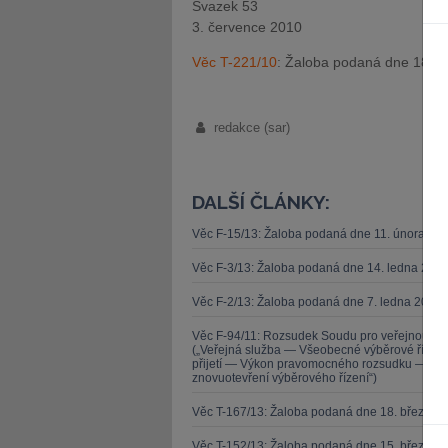
Svazek 53
3. července 2010
Věc T-221/10
: Žaloba podaná dne 18. k
redakce (sar)
DALŠÍ ČLÁNKY:
Věc F-15/13: Žaloba podaná dne 11. února 20
Věc F-3/13: Žaloba podaná dne 14. ledna 201
Věc F-2/13: Žaloba podaná dne 7. ledna 2013 
Věc F-94/11: Rozsudek Soudu pro veřejnou sl
(„Veřejná služba — Všeobecné výběrové řízen
přijetí — Výkon pravomocného rozsudku — Zása
znovuotevření výběrového řízení“)
Věc T-167/13: Žaloba podaná dne 18. března 
Věc T-152/13: Žaloba podaná dne 15. března 