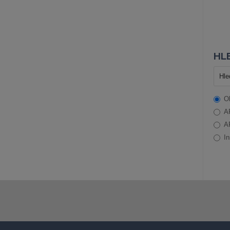
HLE
O
A
A
In