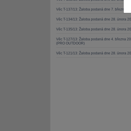
Věc T-137/13: Žaloba podaná dne 7. března 
Věc T-134/13: Žaloba podaná dne 28. února 20
Věc T-135/13: Žaloba podaná dne 28. února 20
JUDr. Tomáš Nielsen
JUDr. Tom
Věc T-127/13: Žaloba podaná dne 4. března 20
(PRO OUTDOOR)
Kurzy lektora
Kurzy le
Věc T-121/13: Žaloba podaná dne 28. února 2