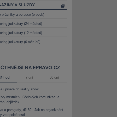
AZÍNY A SLUŽBY
o právníky a poradce (e-book)
oring judikatury (24 měsíců)
oring judikatury (12 měsíců)
oring judikatury (6 měsíců)
JČTENĚJŠÍ NA EPRAVO.CZ
24 hod
7 dní
30 dní
e upíšete do reality show
rky místních i účelových komunikací a
vání objížděk
s a paragrafy, díl 39.: Jak na organizační
y ve společnosti