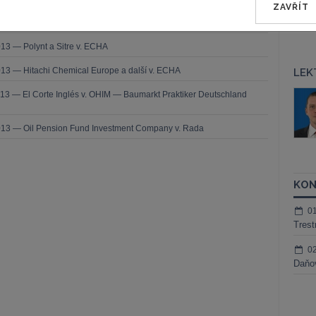
ZAVŘÍT
2013 — Saferoad RRS v. OHIM (MEGARAIL)
13 — Polynt a Sitre v. ECHA
13 — Hitachi Chemical Europe a další v. ECHA
LEK
áš Sokol
JUDr. Martin Maisner, Ph.D.,
13 — El Corte Inglés v. OHIM — Baumarkt Praktiker Deutschland
MCIArb
ktora
Kurzy lektora
013 — Oil Pension Fund Investment Company v. Rada
KON
0
Trest
0
Daňov