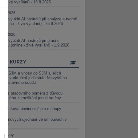
ne - živé vysílání) - 18.8.2026
5.08.2026
ické využití AI nástrojů při analýze a tvorbě
 (online - živé vysílání) - 25.8.2026
1.09.2026
ické využití AI nástrojů při práci s
aturou (online - živé vysílání) - 1.9.2026
INE KURZY
y ze SJM a vnosy do SJM a jejich
izace v aktuální judikatuře Nejvyššího
u a Ústavního soudu
věď z pracovního poměru z důvodu
luveného zameškání jedné směny
„tlačítková povinnost“ pro e-shopy
a cenových ujednání ve smlouvách v
etice
é stavby