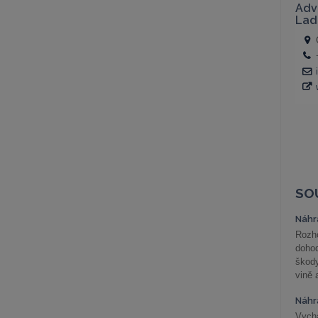
SO
Náhr
Rozho
doho
škod
vině 
Náhr
Vychá