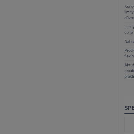
Kone
limit
důvo
Limit
co je
Náhr
Prodl
flexi
Aktuá
repub
prakt