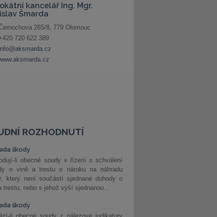
UDNÍ ROZHODNUTÍ
ada škody
dují-li obecné soudy v řízení o schválení
dy o vině a trestu o nároku na náhradu
y, který není součástí sjednané dohody o
a trestu, nebo s jehož výší sjednanou...
ada škody
zí-li obecné soudy z nálezové judikatury