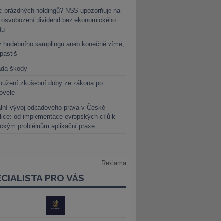
c prázdných holdingů? NSS upozorňuje na
y osvobození dividend bez ekonomického
du
y hudebního samplingu aneb konečně víme,
 pastiš
ada škody
oužení zkušební doby ze zákona po
novele
lní vývoj odpadového práva v České
lice: od implementace evropských cílů k
ickým problémům aplikační praxe