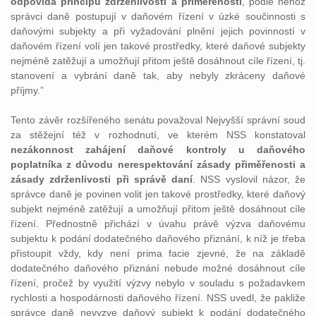
odpovídá principu zdrženlivosti a přiměřenosti
, podle něhož
správci daně postupují v daňovém řízení v úzké součinnosti s
daňovými subjekty a při vyžadování plnění jejich povinností v
daňovém řízení volí jen takové prostředky, které daňové subjekty
nejméně zatěžují a umožňují přitom ještě dosáhnout cíle řízení, tj.
stanovení a vybrání daně tak, aby nebyly zkráceny daňové
příjmy.”
Tento závěr rozšířeného senátu považoval Nejvyšší správní soud
za stěžejní též v rozhodnutí, ve kterém NSS konstatoval
nezákonnost zahájení daňové kontroly u daňového
poplatníka z důvodu nerespektování zásady přiměřenosti a
zásady zdrženlivosti při správě daní
. NSS vyslovil názor, že
správce daně je povinen volit jen takové prostředky, které daňový
subjekt nejméně zatěžují a umožňují přitom ještě dosáhnout cíle
řízení. Přednostně přichází v úvahu právě výzva daňovému
subjektu k podání dodatečného daňového přiznání, k níž je třeba
přistoupit vždy, kdy není prima facie zjevné, že na základě
dodatečného daňového přiznání nebude možné dosáhnout cíle
řízení, pročež by využití výzvy nebylo v souladu s požadavkem
rychlosti a hospodárnosti daňového řízení. NSS uvedl, že pakliže
správce daně nevyzve daňový subjekt k podání dodatečného