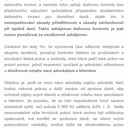
daňového tvrzení a namísto toho zahájí daňovou kontrolu bez
předchozího vyloučení způsobilosti případného dodatečného
daňového tvrzení pro doměření daně, dojde tím k
nerespektování zásady přiměřenosti a zásady zdrženlivosti
při správě daní
.
Takto zahájenou daňovou kontrolu je pak
nutno považovat za nezákonně zahájenou.
Závěrem lze tedy říci, že významná část odborné veřejnosti a
skupina senátorů, považují kontrolní hlášení za protiústavní a
porušující lidská práva a svobody, mezi které patří také právo na
právní pomoc, jehož imanentní součástí je advokátní mlčenlivost
a
důvěrnost vztahu mezi advokátem a klientem
.
Otázkou je, jestli se mezi námi advokáty najdou advokáti, kteří
budou riskovat pokuty a další sankce od správce daně, aby
ochránili zájmy svých klientů a důvěrnost vztahu mezi advokátem
a klientem. Je pravdou, že za tuto neposlušnost hrozí sankce
podstatně vyšší, než pokuta 5 000 Kč udělená JUDr. I. D.. Vedle
nesrovnatelné výše hrozících pokut, které mohou být udělovány
opakovaně, má konflikt se správcem daně, se všemi svými
potenciálními následky, možná blíže ke středověkému právu