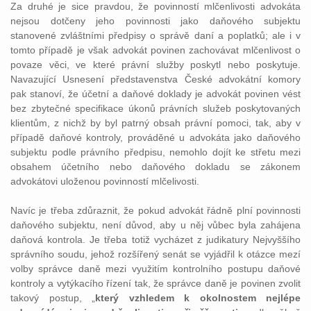
Za druhé je sice pravdou, že povinností mlčenlivosti advokáta
nejsou dotčeny jeho povinnosti jako daňového subjektu
stanovené zvláštními předpisy o správě daní a poplatků; ale i v
tomto případě je však advokát povinen zachovávat mlčenlivost o
povaze věci, ve které právní služby poskytl nebo poskytuje.
Navazující Usnesení představenstva České advokátní komory
pak stanoví, že účetní a daňové doklady je advokát povinen vést
bez zbytečné specifikace úkonů právních služeb poskytovaných
klientům, z nichž by byl patrný obsah právní pomoci, tak, aby v
případě daňové kontroly, prováděné u advokáta jako daňového
subjektu podle právního předpisu, nemohlo dojít ke střetu mezi
obsahem účetního nebo daňového dokladu se zákonem
advokátovi uloženou povinností mlčelivosti.
Navíc je třeba zdůraznit, že pokud advokát řádně plní povinnosti
daňového subjektu, není důvod, aby u něj vůbec byla zahájena
daňová kontrola. Je třeba totiž vycházet z judikatury Nejvyššího
správního soudu, jehož rozšířený senát se vyjádřil k otázce mezí
volby správce daně mezi využitím kontrolního postupu daňové
kontroly a vytýkacího řízení tak, že správce daně je povinen zvolit
takový postup, „
který vzhledem k okolnostem nejlépe