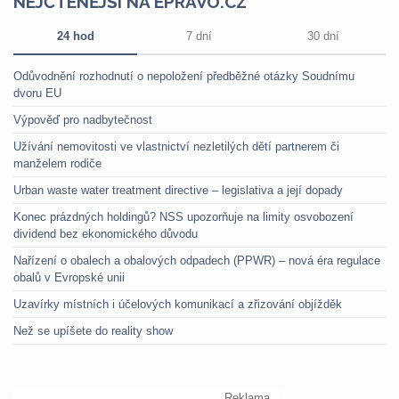
NEJČTENĚJŠÍ NA EPRAVO.CZ
24 hod
7 dní
30 dní
Odůvodnění rozhodnutí o nepoložení předběžné otázky Soudnímu
dvoru EU
Výpověď pro nadbytečnost
Užívání nemovitosti ve vlastnictví nezletilých dětí partnerem či
manželem rodiče
Urban waste water treatment directive – legislativa a její dopady
Konec prázdných holdingů? NSS upozorňuje na limity osvobození
dividend bez ekonomického důvodu
Nařízení o obalech a obalových odpadech (PPWR) – nová éra regulace
obalů v Evropské unii
Uzavírky místních i účelových komunikací a zřizování objížděk
Než se upíšete do reality show