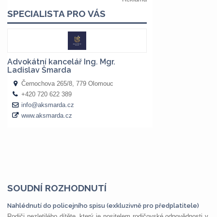
SOUDNÍ ROZHODNUTÍ
Nahlédnutí do policejního spisu (exkluzivně pro předplatitele)
Rodiči nezletilého dítěte, který je nositelem rodičovské odpovědnosti v