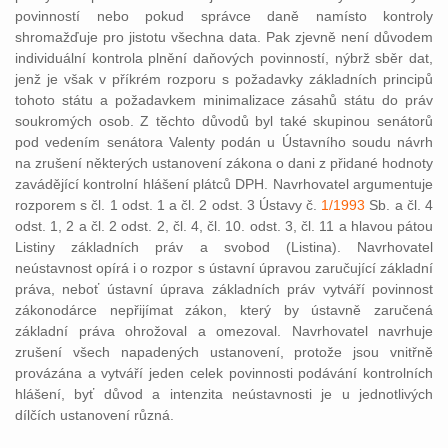
povinností nebo pokud správce daně namísto kontroly
shromažďuje pro jistotu všechna data. Pak zjevně není důvodem
individuální kontrola plnění daňových povinností, nýbrž sběr dat,
jenž je však v příkrém rozporu s požadavky základních principů
tohoto státu a požadavkem minimalizace zásahů státu do práv
soukromých osob. Z těchto důvodů byl také skupinou senátorů
pod vedením senátora Valenty podán u Ústavního soudu návrh
na zrušení některých ustanovení zákona o dani z přidané hodnoty
zavádějící kontrolní hlášení plátců DPH. Navrhovatel argumentuje
rozporem s čl. 1 odst. 1 a čl. 2 odst. 3 Ústavy č.
1/1993
Sb. a čl. 4
odst. 1, 2 a čl. 2 odst. 2, čl. 4, čl. 10. odst. 3, čl. 11 a hlavou pátou
Listiny základních práv a svobod (Listina). Navrhovatel
neústavnost opírá i o rozpor s ústavní úpravou zaručující základní
práva, neboť ústavní úprava základních práv vytváří povinnost
zákonodárce nepřijímat zákon, který by ústavně zaručená
základní práva ohrožoval a omezoval. Navrhovatel navrhuje
zrušení všech napadených ustanovení, protože jsou vnitřně
provázána a vytváří jeden celek povinnosti podávání kontrolních
hlášení, byť důvod a intenzita neústavnosti je u jednotlivých
dílčích ustanovení různá.