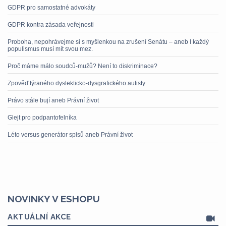
GDPR pro samostatné advokáty
GDPR kontra zásada veřejnosti
Proboha, nepohrávejme si s myšlenkou na zrušení Senátu – aneb I každý
populismus musí mít svou mez.
Proč máme málo soudců-mužů? Není to diskriminace?
Zpověď týraného dyslekticko-dysgrafického autisty
Právo stále bují aneb Právní život
Glejt pro podpantofelníka
Léto versus generátor spisů aneb Právní život
NOVINKY V ESHOPU
AKTUÁLNÍ AKCE