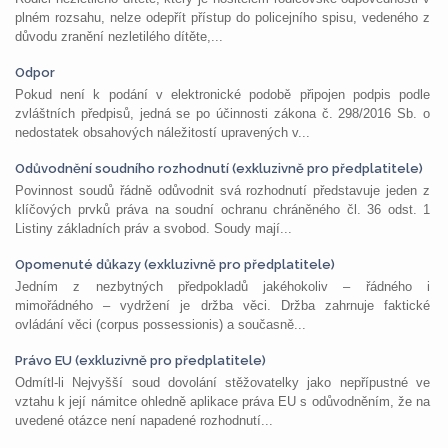
plném rozsahu, nelze odepřít přístup do policejního spisu, vedeného z
důvodu zranění nezletilého dítěte,...
Odpor
Pokud není k podání v elektronické podobě připojen podpis podle
zvláštních předpisů, jedná se po účinnosti zákona č. 298/2016 Sb. o
nedostatek obsahových náležitostí upravených v...
Odůvodnění soudního rozhodnutí (exkluzivně pro předplatitele)
Povinnost soudů řádně odůvodnit svá rozhodnutí představuje jeden z
klíčových prvků práva na soudní ochranu chráněného čl. 36 odst. 1
Listiny základních práv a svobod. Soudy mají...
Opomenuté důkazy (exkluzivně pro předplatitele)
Jedním z nezbytných předpokladů jakéhokoliv – řádného i
mimořádného – vydržení je držba věci. Držba zahrnuje faktické
ovládání věci (corpus possessionis) a současně...
Právo EU (exkluzivně pro předplatitele)
Odmítl-li Nejvyšší soud dovolání stěžovatelky jako nepřípustné ve
vztahu k její námitce ohledně aplikace práva EU s odůvodněním, že na
uvedené otázce není napadené rozhodnutí...