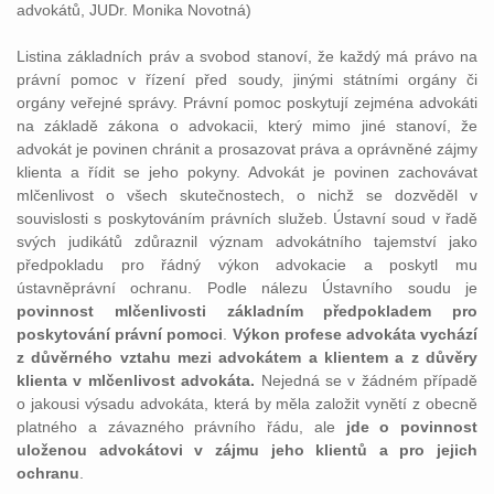
advokátů, JUDr. Monika Novotná)
Listina základních práv a svobod stanoví, že každý má právo na
právní pomoc v řízení před soudy, jinými státními orgány či
orgány veřejné správy. Právní pomoc poskytují zejména advokáti
na základě zákona o advokacii, který mimo jiné stanoví, že
advokát je povinen chránit a prosazovat práva a oprávněné zájmy
klienta a řídit se jeho pokyny. Advokát je povinen zachovávat
mlčenlivost o všech skutečnostech, o nichž se dozvěděl v
souvislosti s poskytováním právních služeb. Ústavní soud v řadě
svých judikátů zdůraznil význam advokátního tajemství jako
předpokladu pro řádný výkon advokacie a poskytl mu
ústavněprávní ochranu. Podle nálezu Ústavního soudu je
povinnost mlčenlivosti základním předpokladem pro
poskytování právní pomoci
.
Výkon profese advokáta vychází
z důvěrného vztahu mezi advokátem a klientem a z důvěry
klienta v mlčenlivost advokáta.
Nejedná se v žádném případě
o jakousi výsadu advokáta, která by měla založit vynětí z obecně
platného a závazného právního řádu, ale
jde o povinnost
uloženou advokátovi v zájmu jeho klientů a pro jejich
ochranu
.