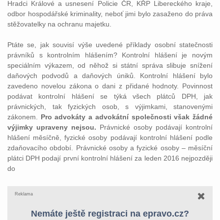
Hradci Králové a usnesení Policie ČR, KŘP Libereckého kraje,
odbor hospodářské kriminality, neboť jimi bylo zasaženo do práva
stěžovatelky na ochranu majetku.
Ptáte se, jak souvisí výše uvedené příklady osobní statečnosti
právníků s kontrolním hlášením? Kontrolní hlášení je novým
speciálním výkazem, od něhož si státní správa slibuje snížení
daňových podvodů a daňových úniků. Kontrolní hlášení bylo
zavedeno novelou zákona o dani z přidané hodnoty. Povinnost
podávat kontrolní hlášení se týká všech plátců DPH, jak
právnických, tak fyzických osob, s výjimkami, stanovenými
zákonem.
Pro advokáty a advokátní společnosti však žádné
výjimky upraveny nejsou.
Právnické osoby podávají kontrolní
hlášení měsíčně, fyzické osoby podávají kontrolní hlášení podle
zdaňovacího období. Právnické osoby a fyzické osoby – měsíční
plátci DPH podají první kontrolní hlášení za leden 2016 nejpozději
do
Reklama
Nemáte ještě registraci na epravo.cz?