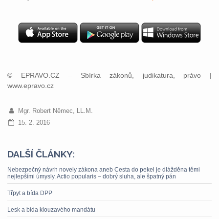
© EPRAVO.CZ – Sbírka zákonů, judikatura, právo |
www.epravo.cz
Mgr. Robert Němec, LL.M.
15. 2. 2016
DALŠÍ ČLÁNKY:
Nebezpečný návrh novely zákona aneb Cesta do pekel je dlážděna těmi
nejlepšími úmysly. Actio popularis – dobrý sluha, ale špatný pán
Třpyt a bída DPP
Lesk a bída klouzavého mandátu