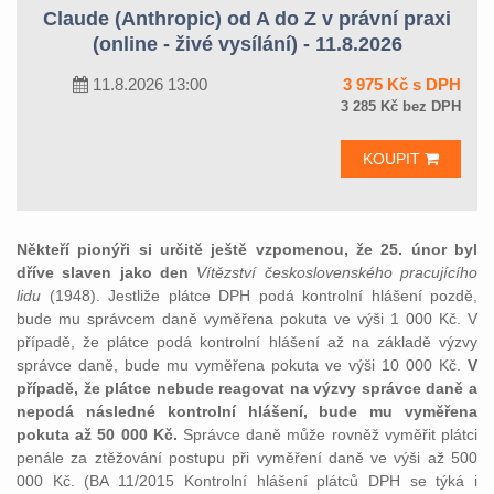
Claude (Anthropic) od A do Z v právní praxi
(online - živé vysílání) - 11.8.2026
11.8.2026 13:00
3 975 Kč s DPH
3 285 Kč bez DPH
KOUPIT
Někteří pionýři si určitě ještě vzpomenou, že 25. únor byl
dříve slaven jako den
Vítězství československého pracujícího
lidu
(1948). Jestliže plátce DPH podá kontrolní hlášení pozdě,
bude mu správcem daně vyměřena pokuta ve výši 1 000 Kč. V
případě, že plátce podá kontrolní hlášení až na základě výzvy
správce daně, bude mu vyměřena pokuta ve výši 10 000 Kč.
V
případě, že plátce nebude reagovat na výzvy správce daně a
nepodá následné kontrolní hlášení, bude mu vyměřena
pokuta až 50 000 Kč.
Správce daně může rovněž vyměřit plátci
penále za ztěžování postupu při vyměření daně ve výši až 500
000 Kč. (BA 11/2015 Kontrolní hlášení plátců DPH se týká i