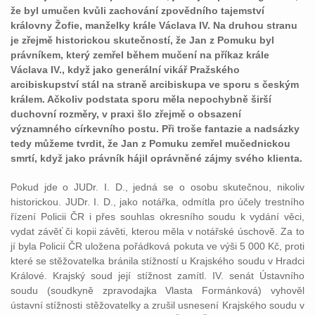
že byl umučen kvůli zachování zpovědního tajemství
královny Žofie, manželky krále Václava IV. Na druhou stranu
je zřejmě historickou skutečností, že Jan z Pomuku byl
právníkem, který zemřel během mučení na příkaz krále
Václava IV., když jako generální vikář Pražského
arcibiskupství stál na straně arcibiskupa ve sporu s českým
králem. Ačkoliv podstata sporu měla nepochybně širší
duchovní rozměry, v praxi šlo zřejmě o obsazení
významného církevního postu. Při troše fantazie a nadsázky
tedy můžeme tvrdit, že Jan z Pomuku zemřel mučednickou
smrtí, když jako právník hájil oprávněné zájmy svého klienta.
Pokud jde o JUDr. I. D., jedná se o osobu skutečnou, nikoliv
historickou. JUDr. I. D., jako notářka, odmítla pro účely trestního
řízení Policii ČR i přes souhlas okresního soudu k vydání věci,
vydat závěť či kopii závěti, kterou měla v notářské úschově. Za to
jí byla Policií ČR uložena pořádková pokuta ve výši 5 000 Kč, proti
které se stěžovatelka bránila stížností u Krajského soudu v Hradci
Králové. Krajský soud její stížnost zamítl. IV. senát Ústavního
soudu (soudkyně zpravodajka Vlasta Formánková) vyhověl
ústavní stížnosti stěžovatelky a zrušil usnesení Krajského soudu v