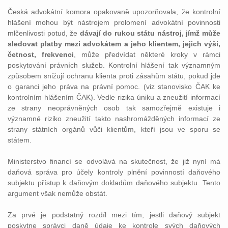
Česká advokátní komora opakovaně upozorňovala, že kontrolní
hlášení mohou být nástrojem prolomení advokátní povinnosti
mlčenlivosti potud, že
dávají do rukou státu nástroj, jímž může
sledovat platby mezi advokátem a jeho klientem, jejich výši,
četnost, frekvenci
, může předvídat některé kroky v rámci
poskytování právních služeb. Kontrolní hlášení tak významným
způsobem snižují ochranu klienta proti zásahům státu, pokud jde
o garanci jeho práva na právní pomoc. (viz stanovisko ČAK ke
kontrolním hlášením ČAK). Vedle rizika úniku a zneužití informací
ze strany neoprávněných osob tak samozřejmě existuje i
významné riziko zneužití takto nashromážděných informací ze
strany státních orgánů vůči klientům, kteří jsou ve sporu se
státem.
Ministerstvo financí se odvolává na skutečnost, že již nyní má
daňová správa pro účely kontroly plnění povinností daňového
subjektu přístup k daňovým dokladům daňového subjektu. Tento
argument však nemůže obstát.
Za prvé je podstatný rozdíl mezi tím, jestli daňový subjekt
poskytne správci daně údaje ke kontrole svých daňových