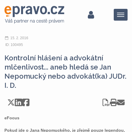
Menu
15. 2. 2016
ID: 100495
Kontrolní hlášení a advokátní
mlčenlivost... aneb hledá se Jan
Nepomucký nebo advokát(ka) JUDr.
I. D.
eFocus
Pokud jde o Jana Nepomuckého, je zřejmě pouze legendou,