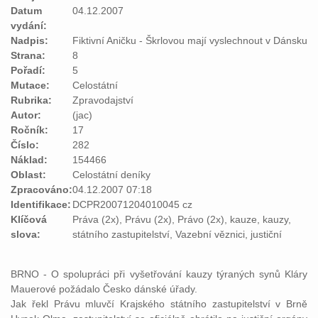
Datum
04.12.2007
vydání:
Nadpis:
Fiktivní Aničku - Škrlovou mají vyslechnout v Dánsku
Strana:
8
Pořadí:
5
Mutace:
Celostátní
Rubrika:
Zpravodajství
Autor:
(jac)
Ročník:
17
Číslo:
282
Náklad:
154466
Oblast:
Celostátní deníky
Zpracováno:
04.12.2007 07:18
Identifikace:
DCPR20071204010045 cz
Klíčová
Práva (2x), Právu (2x), Právo (2x), kauze, kauzy,
slova:
státního zastupitelství, Vazební věznici, justiční
BRNO - O spolupráci při vyšetřování
kauzy
týraných synů Kláry
Mauerové požádalo Česko dánské úřady.
Jak řekl
Právu
mluvčí Krajského
státního
zastupitelství
v Brně