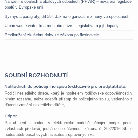
Nařízení o obalech a obalových odpadech (PPWR) – nová éra regulace
obalů v Evropské unii
Byznys a paragrafy, díl 39.: Jak na organizační změny ve společnosti
Urban waste water treatment directive – legislativa a její dopady
Prodloužení zkušební doby ze zákona po flexinovele
SOUDNÍ ROZHODNUTÍ
Nahlédnutí do policejního spisu (exkluzivně pro předplatitele)
Rodiči nezletilého dítěte, který je nositelem rodičovské odpovědnosti v
plném rozsahu, nelze odepřít přístup do policejního spisu, vedeného z
důvodu zranění nezletilého dítěte,...
Odpor
Pokud není k podání v elektronické podobě připojen podpis podle
zvláštních předpisů, jedná se po účinnosti zákona č. 298/2016 Sb. o
nedostatek obsahových náležitostí upravených v...