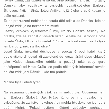
Hynek Olma, zastupitelství se oficiálně obrátilo na
justiční
orgány
Dánska, aby vypátraly a vyslechly dvaatřicetiletou Barboru
Škrlovou, fiktivní třináctiletou Aničku, jejíž úloha v celé
kauze
je
stále nejasná.
Ta po prozrazení neblahého osudu dětí odjela do Dánska, kde se
údajně zdržuje na neznámém místě.
Otázky českých vyšetřovatelů byly už do Dánska zaslány. Na
otázku, zda se žádost o výslech vztahuje také na Barbořina otce
Josefa Škrlu, Olma odpověděl: "Podle mých informací se to týká
jen Barbory, nikoli jejího otce."
Josef Škrla, invalidní důchodce a současně podnikatel, který
podle všeho dirigoval lidi zapletené do
kauzy
týrání obou chlapců
jako vůdce skautského oddílu a později také coby guru
odštěpenců od Hnutí Grálu, se podle některých informací rovněž
od léta zdržuje v Dánsku, kde má přátele.
Možná byla i obětí týrání
Na seznamu obviněných však zatím nefiguruje. Obviněna není
ani Barbora Škrlová. Jak
Právo
již dříve informovalo, není
vyloučeno, že za jistých okolností by mohla být dokonce jednou z
obětí týrání. "Pokud ovšem některé způsoby zacházení