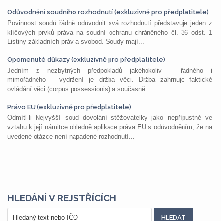
Odůvodnění soudního rozhodnutí (exkluzivně pro předplatitele)
Povinnost soudů řádně odůvodnit svá rozhodnutí představuje jeden z
klíčových prvků práva na soudní ochranu chráněného čl. 36 odst. 1
Listiny základních práv a svobod. Soudy mají...
Opomenuté důkazy (exkluzivně pro předplatitele)
Jedním z nezbytných předpokladů jakéhokoliv – řádného i
mimořádného – vydržení je držba věci. Držba zahrnuje faktické
ovládání věci (corpus possessionis) a současně...
Právo EU (exkluzivně pro předplatitele)
Odmítl-li Nejvyšší soud dovolání stěžovatelky jako nepřípustné ve
vztahu k její námitce ohledně aplikace práva EU s odůvodněním, že na
uvedené otázce není napadené rozhodnutí...
HLEDÁNÍ V REJSTŘÍCÍCH