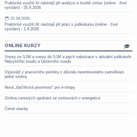
Praktické využití AI nástrojů při analýze a tvorbě smluv (online - živé
vysílání) - 25.8.2026
01.09.2026
Praktické využití AI nástrojů při práci s judikaturou (online - živé
vysílání) - 1.9.2026
ONLINE KURZY
Vnosy ze SJM a vnosy do SJM a jejich valorizace v aktuální judikatuře
Nejvyššího soudu a Ústavního soudu
Výpověď z pracovního poměru z důvodu neomluveného zameškání
jedné směny
Nová „tlačítková povinnost“ pro e-shopy
Změna cenových ujednání ve smlouvách v energetice
Černé stavby