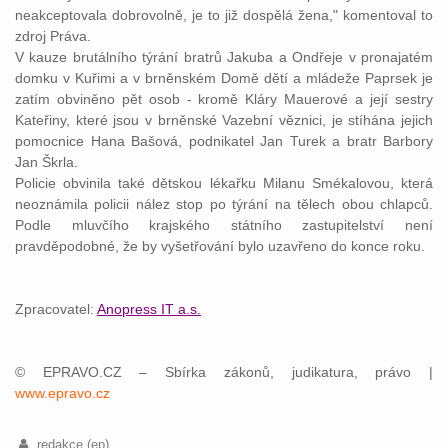
neakceptovala dobrovolně, je to již dospělá žena," komentoval to
zdroj
Práva
.
V
kauze
brutálního týrání bratrů Jakuba a Ondřeje v pronajatém
domku v Kuřimi a v brněnském Domě dětí a mládeže Paprsek je
zatím obviněno pět osob - kromě Kláry Mauerové a její sestry
Kateřiny, které jsou v brněnské
Vazební
věznici
, je stíhána jejich
pomocnice Hana Bašová, podnikatel Jan Turek a bratr Barbory
Jan Škrla.
Policie obvinila také dětskou lékařku Milanu Smékalovou, která
neoznámila policii nález stop po týrání na tělech obou chlapců.
Podle mluvčího krajského
státního
zastupitelství
není
pravděpodobné, že by vyšetřování bylo uzavřeno do konce roku.
Zpracovatel:
Anopress IT a.s.
© EPRAVO.CZ – Sbírka zákonů, judikatura, právo |
www.epravo.cz
redakce (ep)