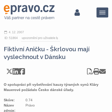
Menu
4. 12. 2007
ID: 51864
upozornění pro uživatele
Fiktivní Aničku - Škrlovou mají
vyslechnout v Dánsku
O spolupráci při vyšetřování kauzy týraných synů Kláry
Mauerové požádalo Česko dánské úřady.
Skóre:
0.74
Název
Právo
zdroje: