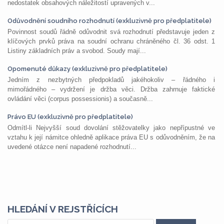
nedostatek obsahových náležitostí upravených v...
Odůvodnění soudního rozhodnutí (exkluzivně pro předplatitele)
Povinnost soudů řádně odůvodnit svá rozhodnutí představuje jeden z
klíčových prvků práva na soudní ochranu chráněného čl. 36 odst. 1
Listiny základních práv a svobod. Soudy mají...
Opomenuté důkazy (exkluzivně pro předplatitele)
Jedním z nezbytných předpokladů jakéhokoliv – řádného i
mimořádného – vydržení je držba věci. Držba zahrnuje faktické
ovládání věci (corpus possessionis) a současně...
Právo EU (exkluzivně pro předplatitele)
Odmítl-li Nejvyšší soud dovolání stěžovatelky jako nepřípustné ve
vztahu k její námitce ohledně aplikace práva EU s odůvodněním, že na
uvedené otázce není napadené rozhodnutí...
HLEDÁNÍ V REJSTŘÍCÍCH