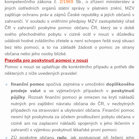
kompetenčního zákona č.
2/1969
Sb., o zřízení ministerstev a
jiných ústředních orgánů státní správy v platném znění, MZV
zajišťuje ochranu práv a zájmů České republiky a jejích občanů v
zahraničí. V souladu s vnitřními předpisy MZV zastupitelský úřad
ČR v zahraničí poskytne pomoc občanu ČR, který se v době
svého přechodného pobytu v cizině ocitl v nouzi v důsledku
události hodné zvláštního zřetele a není schopen řešit svoji situaci
bez této pomoci, a to na základě žádosti o pomoc ze strany
občana nebo jeho osoby blízké.
Pravidla pro poskytnutí pomoci v nouzi
Pomoc v nouzi se uplatňuje dle konkrétního případu a potřeb dle
některých z níže uvedených pravidel:
finanční pomoc
spočívá zejména v umožnění
doplňkového
prodeje valut
a ve výjimečných případech v
poskytnutí
půjčky
. Rozsah finanční pomoci je omezen na krytí nákladů
nutných pro zajištění návratu občana do ČR, v nezbytných
případech na stravování a ubytování občana. Finanční pomoc
nesmí být poskytnuta za účelem prodloužení pobytu občana v
cizině ani na zaplacení nákladů spojených s jeho léčením v
zahraničí s výjimkou poskytnutí lékařské první pomoci.
ZÚ poskytne občanu
radu
, jak postupovat při řešení jeho