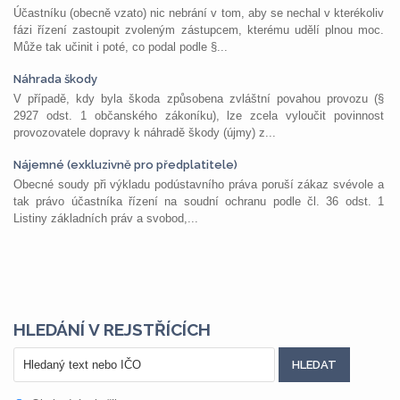
Účastníku (obecně vzato) nic nebrání v tom, aby se nechal v kterékoliv
fázi řízení zastoupit zvoleným zástupcem, kterému udělí plnou moc.
Může tak učinit i poté, co podal podle §...
Náhrada škody
V případě, kdy byla škoda způsobena zvláštní povahou provozu (§
2927 odst. 1 občanského zákoníku), lze zcela vyloučit povinnost
provozovatele dopravy k náhradě škody (újmy) z...
Nájemné (exkluzivně pro předplatitele)
Obecné soudy při výkladu podústavního práva poruší zákaz svévole a
tak právo účastníka řízení na soudní ochranu podle čl. 36 odst. 1
Listiny základních práv a svobod,...
HLEDÁNÍ V REJSTŘÍCÍCH