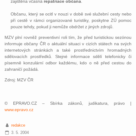
zajištěna včasná
repatriace občana
.
Občanu, který se ocitl v nouzi v době své služební cesty nebo
při cestě v rámci organizované turistiky, poskytne ZÚ pomoc
pouze tehdy, pokud ji nemůže obdržet z jiných zdrojů.
MZV plní rovněž preventivní roli tím, že před turistickou sezónou
informuje občany ČR o aktuální situaci v cizích státech na svých
internetových stránkách a také prostřednictvím hromadných
sdělovacích prostředků. Stejné informace sdělí telefonicky či
písemně konzulární odbor každému, kdo o ně před cestou do
zahraničí požádá.
Zdroj: MZV ČR
© EPRAVO.CZ – Sbírka zákonů, judikatura, právo |
www.epravo.cz
redakce
3. 5. 2004