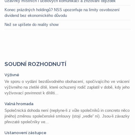
Uzavírky místních i účelových komunikací a zřizování objížděk
Konec prázdných holdingů? NSS upozorňuje na limity osvobození
dividend bez ekonomického důvodu
Než se upíšete do reality show
SOUDNÍ ROZHODNUTÍ
Výživné
Ve sporu o vydání bezdůvodného obohacení, spočívajícího ve vrácení
výživného na zletilé dítě, které ochuzený rodič zaplatil v době, kdy jeho
vyživovací povinnost k dítěti...
Valná hromada
Společnická dohoda není (neplyne-li z vůle společníků in concreto něco
jiného) změnou společenské smlouvy (stojí „vedle“ ní). Jsou-li závazky
převzaté společníky ve...
Ustanovení zástupce