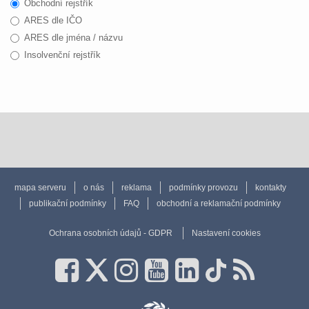
Obchodní rejstřík
ARES dle IČO
ARES dle jména / názvu
Insolvenční rejstřík
mapa serveru
o nás
reklama
podmínky provozu
kontakty
publikační podmínky
FAQ
obchodní a reklamační podmínky
Ochrana osobních údajů - GDPR
Nastavení cookies