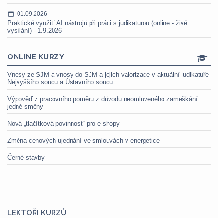
01.09.2026
Praktické využití AI nástrojů při práci s judikaturou (online - živé
vysílání) - 1.9.2026
ONLINE KURZY
Vnosy ze SJM a vnosy do SJM a jejich valorizace v aktuální judikatuře
Nejvyššího soudu a Ústavního soudu
Výpověď z pracovního poměru z důvodu neomluveného zameškání
jedné směny
Nová „tlačítková povinnost“ pro e-shopy
Změna cenových ujednání ve smlouvách v energetice
Černé stavby
LEKTOŘI KURZŮ