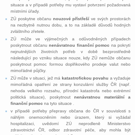
situace a v případě potřeby mu vystaví potvrzení požadovaná
místními úřady.
ZÚ poskytne občanu
nouzové přístřeší
ve svých prostorách
na nezbytně nutnou dobu, a to na základě důvodů hodných
zvláštního zřetele.
ZÚ může ve výjimečných a odůvodněných případech
poskytnout občanu
nenávratnou finanční pomoc
na pokrytí
nejnutnějších životních potřeb v době bezprostředně
následující po vzniku situace nouze, kdy ZÚ nemůže občanu
poskytnout pomoc formou doplňkového prodeje valut nebo
mimořádné půjčky.
ZÚ může v situaci, jež má
katastrofickou povahu
a vyžaduje
mimořádná opatření ze strany konzulární služby ČR (např.
nehoda velkého rozsahu, přírodní katastrofa nebo extrémní
politická situace), poskytnout
nenávratnou materiální a
finanční pomoc
na tyto situace .
v případě potřeby přepravy občana do ČR v souvislosti s
náhlým onemocněním nebo úrazem, který si vyžádal
hospitalizaci, uvědomí ZÚ neprodleně Ministerstvo
zdravotnictví ČR, odbor zdravotní péče, aby mohla být