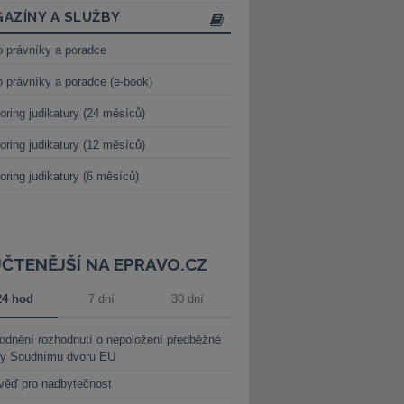
AZÍNY A SLUŽBY
o právníky a poradce
o právníky a poradce (e-book)
oring judikatury (24 měsíců)
oring judikatury (12 měsíců)
oring judikatury (6 měsíců)
JČTENĚJŠÍ NA EPRAVO.CZ
24 hod
7 dní
30 dní
dnění rozhodnutí o nepoložení předběžné
ky Soudnímu dvoru EU
věď pro nadbytečnost