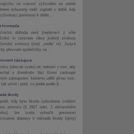
vajícího ve vrácení výživného na zletilé
 které ochuzený rodič zaplatil v době, kdy
vyživovací povinnost k dítěti...
á hromada
ečnická dohoda není (neplyne-li z vůle
ečníků in concreto něco jiného) změnou
čenské smlouvy (stojí „vedle“ ní). Jsou-li
ky převzaté společníky ve...
novení zástupce
níku (obecně vzato) nic nebrání v tom, aby
echal v kterékoliv fázi řízení zastoupit
eným zástupcem, kterému udělí plnou moc.
tak učinit i poté, co podal podle §...
ada škody
ípadě, kdy byla škoda způsobena zvláštní
hou provozu (§ 2927 odst. 1 občanského
níku), lze zcela vyloučit povinnost
ozovatele dopravy k náhradě škody (újmy)