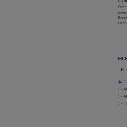
Náje
Obec
poru
řízen
Listi
HLE
O
A
A
In