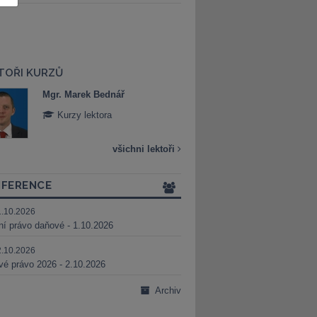
TOŘI KURZŮ
Mgr. Marek Bednář
Mgr. Veronika 
Kurzy lektora
Kurzy lektora
všichni lektoři
FERENCE
1.10.2026
ní právo daňové - 1.10.2026
2.10.2026
é právo 2026 - 2.10.2026
Archiv