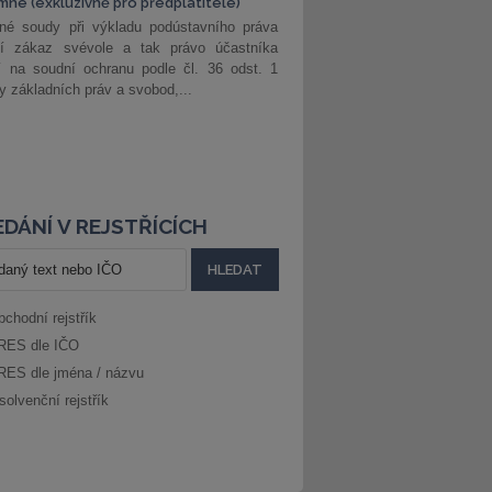
mné (exkluzivně pro předplatitele)
né soudy při výkladu podústavního práva
ší zákaz svévole a tak právo účastníka
í na soudní ochranu podle čl. 36 odst. 1
ny základních práv a svobod,...
DÁNÍ V REJSTŘÍCÍCH
bchodní rejstřík
RES dle IČO
RES dle jména / názvu
solvenční rejstřík