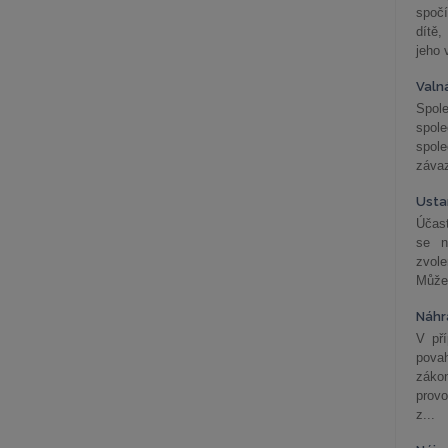
spočí
dítě,
jeho 
Valn
Spol
spol
spole
závaz
Usta
Účast
se n
zvol
Může 
Náhr
V př
pova
záko
prov
z...