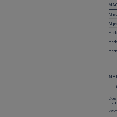
MAG
AI pr
AI pr
Monit
Monit
Monit
NE
Odůvo
otáz
Výpo