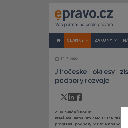
ČLÁNKY
ZÁKONY
N
19. 7. 2002
Jihočeské okresy zí
podpory rozvoje
Z 30 miliónů korun,
které měl letos pro celou ČR k dispoz
programu podpory rozvoje hospodářs