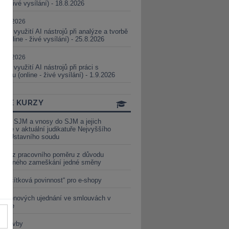
ne - živé vysílání) - 18.8.2026
5.08.2026
ické využití AI nástrojů při analýze a tvorbě
 (online - živé vysílání) - 25.8.2026
1.09.2026
ické využití AI nástrojů při práci s
aturou (online - živé vysílání) - 1.9.2026
INE KURZY
y ze SJM a vnosy do SJM a jejich
izace v aktuální judikatuře Nejvyššího
u a Ústavního soudu
věď z pracovního poměru z důvodu
luveného zameškání jedné směny
„tlačítková povinnost“ pro e-shopy
a cenových ujednání ve smlouvách v
etice
é stavby