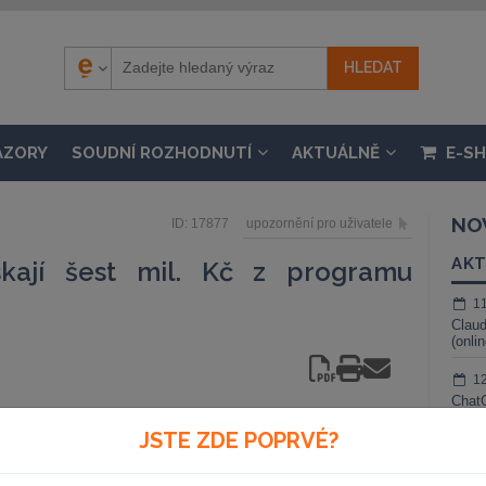
ÁZORY
SOUDNÍ ROZHODNUTÍ
AKTUÁLNĚ
E-S
NO
ID: 17877
upozornění pro uživatele
AKT
skají šest mil. Kč z programu
1
Claud
(onli
1
ChatG
živé 
JSTE ZDE POPRVÉ?
ici rozpočet regionálního
1
ky slabých a strukturálně
Gemin