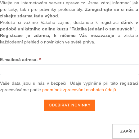
ké okresy Český Krumlov a
(onli
Vítejte na internetovém serveru epravo.cz. Jsme zdroj informací jak
upce jihočeského hejtmana
pro laiky, tak i pro právníky profesionály.
Zaregistrujte se u nás a
2
tředků pro zahájení nových
získejte zdarma řadu výhod.
Prakt
akce již zahájené.
Protože si vážíme Vašeho zájmu, dostanete k registraci
dárek v
smluv
podobě unikátního online kurzu "Taktika jednání o smlouvách".
0
Registrace je zdarma, k ničemu Vás nezavazuje
a získáte
 rozpočet regionálního
Prakt
každodenní přehled o novinkách ve světě práva.
judik
labých a strukturálně
okresy Český Krumlov a
E-mailová adresa:
*
 jihočeského hejtmana
ONL
dků pro zahájení nových
ce již zahájené.
Vnos
valor
elské komise pro
Vaše data jsou u nás v bezpečí. Údaje vyplněné při této registraci
soud
hoto programu, uvedl, že
zpracováváme podle
podmínek zpracování osobních údajů
řejícím nová pracovní
Výpo
neom
ýstavba infrastruktury v
 chodníku k průmyslové zóně
Nová 
u v rekreačním středisku
formačního centra areálu
Změn
energ
ZAVŘÍT
mu poskytnuta dotace
Čern
oviště pro návštěvníky