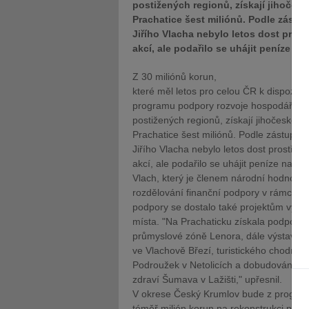
postižených regionů, získají jihočes
Prachatice šest miliónů. Podle zást
Jiřího Vlacha nebylo letos dost pros
akcí, ale podařilo se uhájit peníze na 
Z 30 miliónů korun,
které měl letos pro celou ČR k dispozici
programu podpory rozvoje hospodářsky s
postižených regionů, získají jihočeské 
Prachatice šest miliónů. Podle zástupce
Jiřího Vlacha nebylo letos dost prostře
akcí, ale podařilo se uhájit peníze na ak
Vlach, který je členem národní hodnotit
rozdělování finanční podpory v rámci to
podpory se dostalo také projektům vytvá
místa. "Na Prachaticku získala podporu v
průmyslové zóně Lenora, dále výstavba
ve Vlachově Březí, turistického chodník
Podroužek v Netolicích a dobudování in
zdraví Šumava v Lažišti," upřesnil.
V okrese Český Krumlov bude z progra
téměř milión korun na rekonstrukci park