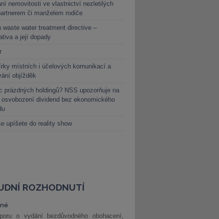
ní nemovitosti ve vlastnictví nezletilých
partnerem či manželem rodiče
 waste water treatment directive –
lativa a její dopady
r
rky místních i účelových komunikací a
vání objížděk
c prázdných holdingů? NSS upozorňuje na
y osvobození dividend bez ekonomického
du
e upíšete do reality show
UDNÍ ROZHODNUTÍ
vné
poru o vydání bezdůvodného obohacení,