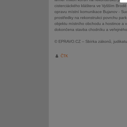
cisterciáckého kláštera ve Vyšším Brodě
opravu místní komunikace Bujanov - Su
prostředky na rekonstrukci povrchu park
objektu místního obchodu a hostince a 
dokončena stavba chodníku a veřejného 
JUDr. Tomáš Nielsen
JUDr. Tom
© EPRAVO.CZ – Sbírka zákonů, judikatu
Kurzy lektora
Kurzy le
ČTK