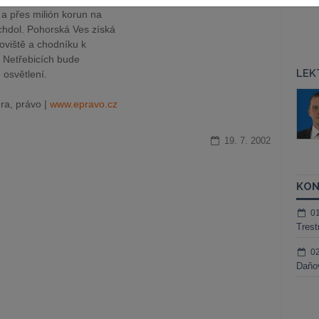
 a přes milión korun na
chdol. Pohorská Ves získá
oviště a chodníku k
v Netřebicích bude
LEK
osvětlení.
áš Sokol
JUDr. Martin Maisner, Ph.D.,
ra, právo |
www.epravo.cz
MCIArb
ktora
Kurzy lektora
19. 7. 2002
KON
0
Trest
0
Daňov