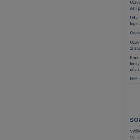
Užívá
dětí 
Urban
legis
Odpo
Uzaví
zřizo
Kone
limit
důvo
Než s
SO
Výži
Ve s