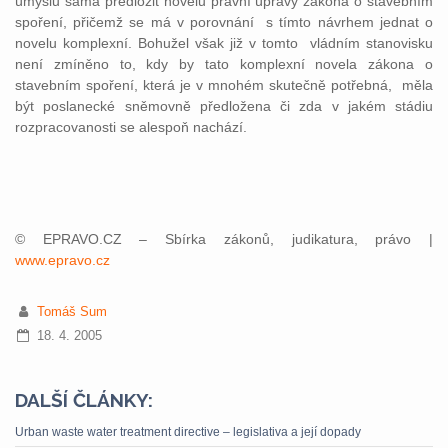
úmyslu sama předložit novelu právní úpravy zákona o stavebním
spoření, přičemž se má v porovnání s tímto návrhem jednat o
novelu komplexní. Bohužel však již v tomto vládním stanovisku
není zmíněno to, kdy by tato komplexní novela zákona o
stavebním spoření, která je v mnohém skutečně potřebná, měla
být poslanecké sněmovně předložena či zda v jakém stádiu
rozpracovanosti se alespoň nachází.
© EPRAVO.CZ – Sbírka zákonů, judikatura, právo |
www.epravo.cz
Tomáš Sum
18. 4. 2005
DALŠÍ ČLÁNKY:
Urban waste water treatment directive – legislativa a její dopady