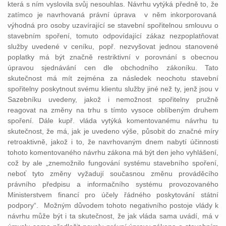
která s ním vyslovila svůj nesouhlas. Návrhu vytýká předně to, že
zatímco je navrhovaná právní úprava v něm inkorporovaná
výhodná pro osoby uzavírající se stavební spořitelnou smlouvu o
stavebním spoření, tomuto odpovídající zákaz nezpoplatňovat
služby uvedené v ceníku, popř. nezvyšovat jednou stanovené
poplatky má být značně restriktivní v porovnání s obecnou
úpravou sjednávání cen dle obchodního zákoníku. Tato
skutečnost má mít zejména za následek neochotu stavební
spořitelny poskytnout svému klientu služby jiné než ty, jenž jsou v
Sazebníku uvedeny, jakož i nemožnost spořitelny pružně
reagovat na změny na trhu s tímto vysoce oblíbeným druhem
spoření. Dále kupř. vláda vytýká komentovanému návrhu tu
skutečnost, že má, jak je uvedeno výše, působit do značné míry
retroaktivně, jakož i to, že navrhovaným dnem nabytí účinnosti
tohoto komentovaného návrhu zákona má být den jeho vyhlášení,
což by ale „znemožnilo fungování systému stavebního spoření,
neboť tyto změny vyžadují současnou změnu prováděcího
právního předpisu a informačního systému provozovaného
Ministerstvem financí pro účely řádného poskytování státní
podpory“. Možným důvodem tohoto negativního postoje vlády k
návrhu může být i ta skutečnost, že jak vláda sama uvádí, má v