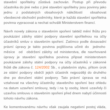
stavební spořitelny zůstává zachován. Postup při převodu
účastníka do jiné nebo z jiné stavební spořitelny jsou povinny jako
jednu z podstatných obsahových náležitostí obsahovat
všeobecné obchodní podmínky, které je každá stavební spořitelna
povinna vypracovat a nechat schválit Ministerstvem financí.
Návrh novely zákona o stavebním spoření taktéž mění lhůtu pro
poukázání zálohy státní podpory stavební spořitelnou na účty
účastníků smluv o stavebním spoření. Zatímco podle dosavadní
právní úpravy je takto povinna pojišťovna učinit do jednoho
měsíce od obdržení zálohy od ministerstva, dle navrhované
úpravy je stavební spořitelna povinna připsat ministerstvem
poukázané zálohy státní podpory na účty účastníků v zákonné
lhůtě dle zákona č.
124/2002
Sb., o platebním styku, přitom úrok
ze státní podpory obdrží jejich účastník nejpozději do druhého
dne po doručení státní podpory. Tato právní úprava se má
vztahovat na všechny účastníky stavebního spoření bez ohledu
na datum uzavření smlouvy, tedy i na ty osoby, které uzavřely či
uzavřou smlouvu o stavebním spoření před dnem nabytí účinnosti
tohoto návrhu zákona.
Ke komentovanému návrhu však zaujala negativní postoj vláda,