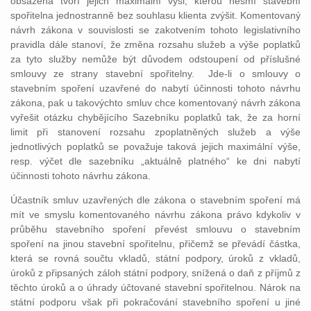
obsažená tvoří jejich maximální výši, kterou nesmí stavební
spořitelna jednostranně bez souhlasu klienta zvýšit. Komentovaný
návrh zákona v souvislosti se zakotvením tohoto legislativního
pravidla dále stanoví, že změna rozsahu služeb a výše poplatků
za tyto služby nemůže být důvodem odstoupení od příslušné
smlouvy ze strany stavební spořitelny. Jde-li o smlouvy o
stavebním spoření uzavřené do nabytí účinnosti tohoto návrhu
zákona, pak u takovýchto smluv chce komentovaný návrh zákona
vyřešit otázku chybějícího Sazebníku poplatků tak, že za horní
limit při stanovení rozsahu zpoplatněných služeb a výše
jednotlivých poplatků se považuje taková jejich maximální výše,
resp. výčet dle sazebníku „aktuálně platného“ ke dni nabytí
účinnosti tohoto návrhu zákona.
Účastník smluv uzavřených dle zákona o stavebním spoření má
mít ve smyslu komentovaného návrhu zákona právo kdykoliv v
průběhu stavebního spoření převést smlouvu o stavebním
spoření na jinou stavební spořitelnu, přičemž se převádí částka,
která se rovná součtu vkladů, státní podpory, úroků z vkladů,
úroků z připsaných záloh státní podpory, snížená o daň z příjmů z
těchto úroků a o úhrady účtované stavební spořitelnou. Nárok na
státní podporu však při pokračování stavebního spoření u jiné