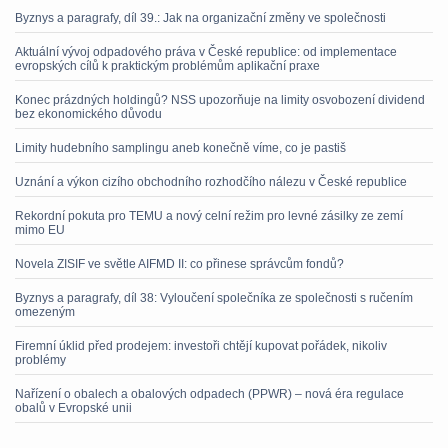
Byznys a paragrafy, díl 39.: Jak na organizační změny ve společnosti
Aktuální vývoj odpadového práva v České republice: od implementace
evropských cílů k praktickým problémům aplikační praxe
Konec prázdných holdingů? NSS upozorňuje na limity osvobození dividend
bez ekonomického důvodu
Limity hudebního samplingu aneb konečně víme, co je pastiš
Uznání a výkon cizího obchodního rozhodčího nálezu v České republice
Rekordní pokuta pro TEMU a nový celní režim pro levné zásilky ze zemí
mimo EU
Novela ZISIF ve světle AIFMD II: co přinese správcům fondů?
Byznys a paragrafy, díl 38: Vyloučení společníka ze společnosti s ručením
omezeným
Firemní úklid před prodejem: investoři chtějí kupovat pořádek, nikoliv
problémy
Nařízení o obalech a obalových odpadech (PPWR) – nová éra regulace
obalů v Evropské unii