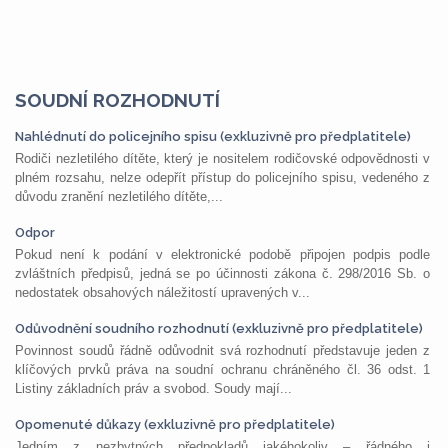
SOUDNÍ ROZHODNUTÍ
Nahlédnutí do policejního spisu (exkluzivně pro předplatitele)
Rodiči nezletilého dítěte, který je nositelem rodičovské odpovědnosti v
plném rozsahu, nelze odepřít přístup do policejního spisu, vedeného z
důvodu zranění nezletilého dítěte,...
Odpor
Pokud není k podání v elektronické podobě připojen podpis podle
zvláštních předpisů, jedná se po účinnosti zákona č. 298/2016 Sb. o
nedostatek obsahových náležitostí upravených v...
Odůvodnění soudního rozhodnutí (exkluzivně pro předplatitele)
Povinnost soudů řádně odůvodnit svá rozhodnutí představuje jeden z
klíčových prvků práva na soudní ochranu chráněného čl. 36 odst. 1
Listiny základních práv a svobod. Soudy mají...
Opomenuté důkazy (exkluzivně pro předplatitele)
Jedním z nezbytných předpokladů jakéhokoliv – řádného i