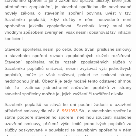
stavebního spoření a jeho zákonnou úpravu. Služby, které jsou
předmětem zpoplatnění, je stavební spořitelna dle navrhované
novely zákona o stavebním spoření povinna uvést v tzv.
Sazebníku poplatků, když služby v něm neuvedené není
oprávněna jakkoliv zpoplatňovat. Sazebník, který musí být
vhodným způsobem zveřejněn, však nesmí obsahovat tzv. inflační
koeficient.
Stavební spořitelna nesmí po celou dobu trvání příslušné smlouvy
o stavebním spoření rozsah zpoplatněných služeb rozšiřovat.
Stavební spořitelna může rozsah zpoplatněných služeb v
Sazebníku poplatků snižovat; nesmí zvyšovat výši jednotlivých
poplatků, může je však snižovat, pokud se smluvní strany
nedohodnou jinak. Obecně je tedy možné tento odstavec shrnou
tak, že zatímco jednostranné snižování poplatků ze strany
stavební spořitelny možné je, jejich zvýšení či rozšíření nikoliv.
Sazebník poplatků se stává ke dni podání žádosti o uzavření
příslušné smlouvy dle zák. č.
96/1993
Sb., o stavebním spoření a
státní podpoře stavebního spoření nedílnou součástí následně
uzavřené smlouvy, přičemž výše limitů jednotlivých poplatků za
služby poskytované v souvislosti se stavebním spořením v něm