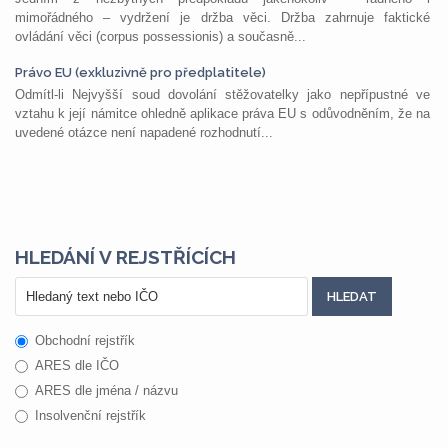
mimořádného – vydržení je držba věci. Držba zahrnuje faktické
ovládání věci (corpus possessionis) a současně...
Právo EU (exkluzivně pro předplatitele)
Odmítl-li Nejvyšší soud dovolání stěžovatelky jako nepřípustné ve
vztahu k její námitce ohledně aplikace práva EU s odůvodněním, že na
uvedené otázce není napadené rozhodnutí...
HLEDÁNÍ V REJSTŘÍCÍCH
Obchodní rejstřík
ARES dle IČO
ARES dle jména / názvu
Insolvenční rejstřík