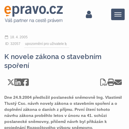
Menu
18. 4. 2005
ID: 32057
upozornění pro uživatele
K novele zákona o stavebním
spoření
Dne 24.9.2004 předložil poslanecké sněmovně Ing. Vlastimil
Tlustý Csc. návrh novely zákona o stavebním spoření a o
doplnění zákona o daních z příjmu. První čtení tohoto
návrhu zákona proběhlo letos v únoru na 41. schůzi
poslanecké sněmovny, přičemž návrh byl přikázán k
projednání Rozpočtového výboru sněmovny.