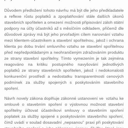
Důvodem předložení tohoto návrhu má být dle jeho předkladatele
a reflexe růstu poplatků a zpoplatňování stále dalších úkonů
stavebních spořitelen a omezení možnosti připisování záloh státní
podpory na účty účastníků až s měsíčním odkladem, přičemž dle
důvodové zprávy má být jeho prvořadým cílem narovnání vztahu
mezi klientem-účastníkem a stavební spořitelnou, jakož i ochrana
klienta po dobu trvání smluvního vztahu se stavební spořitelnou
před nepředpokládaným a neohraničeným zdražováním produktu
ze strany stavební spořitelny. Tímto vymezením je tak zejména
reagováno na kritiku postupného navyšování jednotlivých
poplatků ze strany stavebních spořitelen, jakož i nedokonalosti
konkurenční prostředí a nedostatku transparentnosti cenových
podmínek za služby spojených s poskytováním stavebního
spoření.
Návrh novely zákona doplňuje zákonné ustanovení ve vztahu ke
smlouvě o stavebním spoření o výslovnou možnost stavební
spořitelny účtovat účastníkovi smlouvy o stavebním spoření
poplatek za služby spojené s poskytováním stavebního spoření,
čímž uvádí v soulad dosavadní „nepsanou“ praxi při poskytování