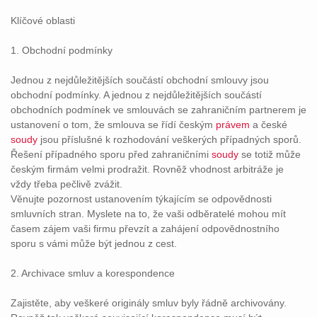
Klíčové oblasti
1. Obchodní podmínky
Jednou z nejdůležitějších součástí obchodní smlouvy jsou
obchodní podmínky. A jednou z nejdůležitějších součástí
obchodních podmínek ve smlouvách se zahraničním partnerem je
ustanovení o tom, že smlouva se řídí českým
právem
a české
soudy
jsou příslušné k rozhodování veškerých případných sporů.
Řešení případného sporu před zahraničními
soudy
se totiž může
českým firmám velmi prodražit. Rovněž vhodnost arbitráže je
vždy třeba pečlivě zvážit.
Věnujte pozornost ustanovením týkajícím se odpovědnosti
smluvních stran. Myslete na to, že vaši odběratelé mohou mít
časem zájem vaši firmu převzít a zahájení odpovědnostního
sporu s vámi může být jednou z cest.
2. Archivace smluv a korespondence
Zajistěte, aby veškeré originály smluv byly řádně archivovány.