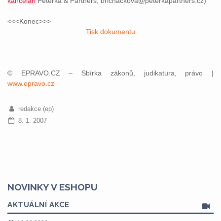
kanceláři
Peterka & Partners; brichackova@peterkapartners.cz)
<<<Konec>>>
Tisk dokumentu
© EPRAVO.CZ – Sbírka zákonů, judikatura, právo |
www.epravo.cz
redakce (ep)
8. 1. 2007
NOVINKY V ESHOPU
AKTUÁLNÍ AKCE