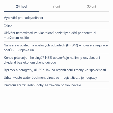
24 hod
7 dní
30 dní
Výpověď pro nadbytečnost
Odpor
Užívání nemovitosti ve vlastnictví nezletilých dětí partnerem či
manželem rodiče
Nařízení o obalech a obalových odpadech (PPWR) – nová éra regulace
obalů v Evropské unii
Konec prázdných holdingů? NSS upozorňuje na limity osvobození
dividend bez ekonomického důvodu
Byznys a paragrafy, díl 39.: Jak na organizační změny ve společnosti
Urban waste water treatment directive – legislativa a její dopady
Prodloužení zkušební doby ze zákona po flexinovele