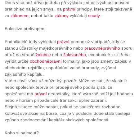
Dnes více než dříve je třeba při výkladu jednotlivých ustanovení
brát ohled na jejich smysl, na
právní
principy, které stojí takzvaně
za
zákonem
, neboť takto
zákony
vykládají
soudy
.
Bolestivé překvapení
Podnikatelé tedy vyhledají
právní
pomoc až v případě, kdy se
stanou účastníky majetkoprávního nebo
pracovněprávního
sporu,
ať už na straně
žalobce
nebo
žalovaného
, eventuálně je-li třeba
vyřídit určité
obchodněprávní
formality, jako jsou změny zápisu v
obchodním rejstříku, uspořádání valné hromady, zvýšení
základního kapitálu.
V této chvíli však už může být pozdě. Může se stát, že vlastník
nebo společník teprve při prodeji svého podílu zjistí, že
společnost má
právní
nedostatky, které výrazně sníží její hodnotu
nebo v horším případě celé transakci úplně zabrání.
Stejná situace může nastat, pokud se společnost rozhodne
kotovat své akcie na burze, což je v poslední době stále častější
způsob zhodnocování kapitálu akciových společností.
Koho si najmout?