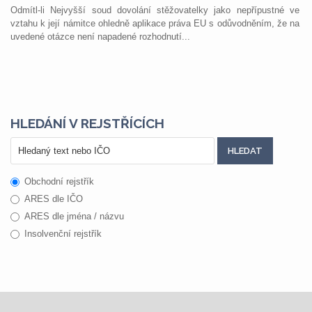
Odmítl-li Nejvyšší soud dovolání stěžovatelky jako nepřípustné ve
vztahu k její námitce ohledně aplikace práva EU s odůvodněním, že na
uvedené otázce není napadené rozhodnutí...
HLEDÁNÍ V REJSTŘÍCÍCH
Obchodní rejstřík
ARES dle IČO
ARES dle jména / názvu
Insolvenční rejstřík