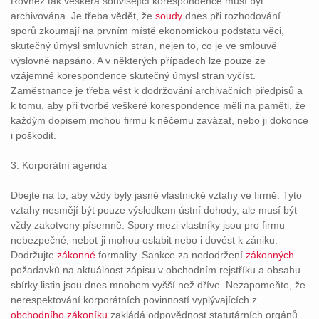
Rovněž tak veškerá související korespondence musí být
archivována. Je třeba vědět, že
soudy
dnes při rozhodování
sporů zkoumají na prvním místě ekonomickou podstatu věci,
skutečný úmysl smluvních stran, nejen to, co je ve smlouvě
výslovně napsáno. A v některých případech lze pouze ze
vzájemné korespondence skutečný úmysl stran vyčíst.
Zaměstnance je třeba vést k dodržování archivačních předpisů a
k tomu, aby při tvorbě veškeré korespondence měli na paměti, že
každým dopisem mohou firmu k něčemu zavázat, nebo ji dokonce
i poškodit.
3. Korporátní agenda
Dbejte na to, aby vždy byly jasné vlastnické vztahy ve firmě. Tyto
vztahy nesmějí být pouze výsledkem ústní dohody, ale musí být
vždy zakotveny písemně. Spory mezi vlastníky jsou pro firmu
nebezpečné, neboť ji mohou oslabit nebo i dovést k zániku.
Dodržujte
zákonné
formality. Sankce za nedodržení
zákonných
požadavků na aktuálnost zápisu v obchodním rejstříku a obsahu
sbírky listin jsou dnes mnohem vyšší než dříve. Nezapomeňte, že
nerespektování korporátních povinností vyplývajících z
obchodního
zákoníku
zakládá odpovědnost statutárních orgánů.