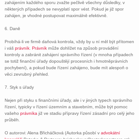
zahájením každého sporu zvažte pečlivě všechny důsledky, v
některých případech se nevyplatí spor vést. Pokud je již spor
zahájen, je vhodné postupovat maximálně efektivně.
6. Daně
Probíhá-li ve firmě daňová kontrola, vždy by u ní měl být přítomen
i váš
právník
.
Právník
může dohlížet na způsob provádění
kontroly a zabránit zahájení správního řízení (v mnoha případech
se totiž finanční úřady dopouštějí procesních i hmotněprávních
pochybení), a pokud bude řízení zahájeno, bude mít alespoň o
věci zevrubný přehled.
7. Styk s úřady
Nejen při styku s finančními úřady, ale i v jiných typech správního
řízení, typicky v řízení územním a stavebním, může být pomoc
vašeho
právníka
již ve stadiu přípravy řízení zásadní pro celý jeho
průběh.
O autorovi: Alena Břicháčková (Autorka působí v
advokátní