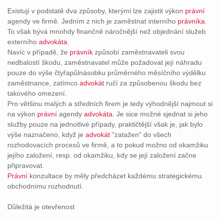
Existují v podstatě dva způsoby, kterými lze zajistit výkon
právní
agendy ve firmě. Jedním z nich je zaměstnat interního
právníka
.
To však bývá mnohdy finančně náročnější než objednání služeb
externího
advokáta
.
Navíc v případě, že
právník
způsobí zaměstnavateli svou
nedbalostí škodu, zaměstnavatel může požadovat její náhradu
pouze do výše čtyřapůlnásobku průměrného měsíčního výdělku
zaměstnance, zatímco
advokát
ručí za způsobenou škodu bez
takového omezení.
Pro většinu malých a středních firem je tedy výhodnější najmout si
na výkon
právní
agendy
advokáta
. Je sice možné sjednat si jeho
služby pouze na jednotlivé případy, praktičtější však je, jak bylo
výše naznačeno, když je
advokát
"zatažen" do všech
rozhodovacích procesů ve firmě, a to pokud možno od okamžiku
jejího založení, resp. od okamžiku, kdy se její založení začne
připravovat.
Právní
konzultace by měly předcházet každému strategickému
obchodnímu rozhodnutí.
Důležitá je otevřenost