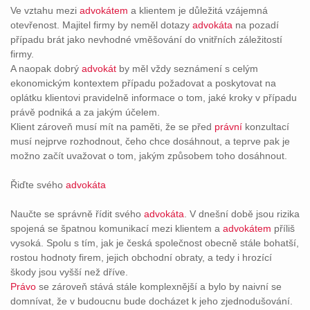
Ve vztahu mezi
advokátem
a klientem je důležitá vzájemná
otevřenost. Majitel firmy by neměl dotazy
advokáta
na pozadí
případu brát jako nevhodné vměšování do vnitřních záležitostí
firmy.
A naopak dobrý
advokát
by měl vždy seznámení s celým
ekonomickým kontextem případu požadovat a poskytovat na
oplátku klientovi pravidelně informace o tom, jaké kroky v případu
právě podniká a za jakým účelem.
Klient zároveň musí mít na paměti, že se před
právní
konzultací
musí nejprve rozhodnout, čeho chce dosáhnout, a teprve pak je
možno začít uvažovat o tom, jakým způsobem toho dosáhnout.
Řiďte svého
advokáta
Naučte se správně řídit svého
advokáta
. V dnešní době jsou rizika
spojená se špatnou komunikací mezi klientem a
advokátem
příliš
vysoká. Spolu s tím, jak je česká společnost obecně stále bohatší,
rostou hodnoty firem, jejich obchodní obraty, a tedy i hrozící
škody jsou vyšší než dříve.
Právo
se zároveň stává stále komplexnější a bylo by naivní se
domnívat, že v budoucnu bude docházet k jeho zjednodušování.