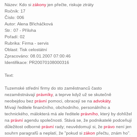
Název: Kdo si
zákony
jen přečte, riskuje ztráty
Ročník: 17
Číslo: 006
Autor: Alena Břicháčková
Str.: 07 - Příloha
Pořadí: 02
Rubrika: Firma - servis
Oblast: Tisk celostátní
Zpracováno: 08.01.2007 07:00:46
Identifikace: PR20070108000316
Text:
Tuzemské střední firmy do sto zaměstnanců často
nezaměstnávají
právníky
, a teprve když už se skutečně
neobejdou bez
právní
pomoci, obracejí se na
advokáty
.
Mívají ředitele finančního, obchodního, personálního a
technického, málokterá má ale ředitele
právního
, který by dohlížel
na
právní
agendu společnosti. Stává se, že podnikatelé podceňují
důležitost odborné
právní
rady; neuvědomují si, že
právo
není jen
souhrn paragrafů a neplatí, že "pokud si
zákon
přečtu, znám ho".