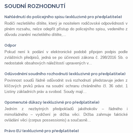
SOUDNÍ ROZHODNUTÍ
Nahlédnutí do policejního spisu (exkluzivně pro předplatitele)
Rodiči nezletilého dítěte, který je nositelem rodičovské odpovědnosti v
plném rozsahu, nelze odepřít přístup do policejního spisu, vedeného z
důvodu zranění nezletilého dítěte,...
Odpor
Pokud není k podání v elektronické podobě připojen podpis podle
zvláštních předpisů, jedná se po účinnosti zákona č. 298/2016 Sb. o
nedostatek obsahových náležitostí upravených v...
Odůvodnění soudního rozhodnutí (exkluzivně pro předplatitele)
Povinnost soudů řádně odůvodnit svá rozhodnutí představuje jeden z
klíčových prvků práva na soudní ochranu chráněného čl. 36 odst. 1
Listiny základních práv a svobod. Soudy mají...
Opomenuté důkazy (exkluzivně pro předplatitele)
Jedním z nezbytných předpokladů jakéhokoliv – řádného i
mimořádného – vydržení je držba věci. Držba zahrnuje faktické
ovládání věci (corpus possessionis) a současně...
Právo EU (exkluzivně pro předplatitele)