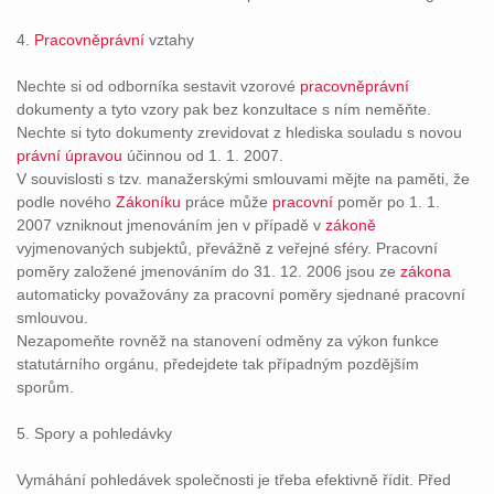
4.
Pracovněprávní
vztahy
Nechte si od odborníka sestavit vzorové
pracovněprávní
dokumenty a tyto vzory pak bez konzultace s ním neměňte.
Nechte si tyto dokumenty zrevidovat z hlediska souladu s novou
právní
úpravou
účinnou od 1. 1. 2007.
V souvislosti s tzv. manažerskými smlouvami mějte na paměti, že
podle nového
Zákoníku
práce může
pracovní
poměr po 1. 1.
2007 vzniknout jmenováním jen v případě v
zákoně
vyjmenovaných subjektů, převážně z veřejné sféry. Pracovní
poměry založené jmenováním do 31. 12. 2006 jsou ze
zákona
automaticky považovány za pracovní poměry sjednané pracovní
smlouvou.
Nezapomeňte rovněž na stanovení odměny za výkon funkce
statutárního orgánu, předejdete tak případným pozdějším
sporům.
5. Spory a pohledávky
Vymáhání pohledávek společnosti je třeba efektivně řídit. Před