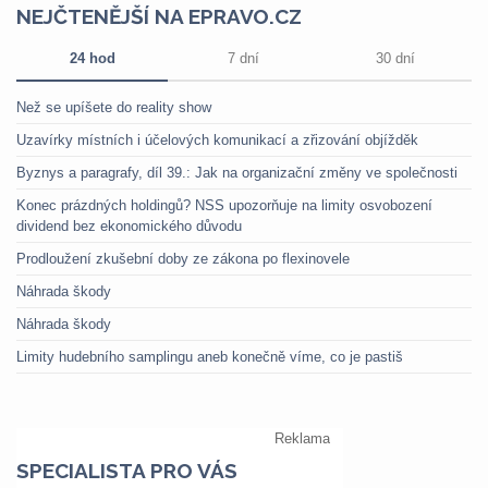
NEJČTENĚJŠÍ NA EPRAVO.CZ
24 hod
7 dní
30 dní
Než se upíšete do reality show
Uzavírky místních i účelových komunikací a zřizování objížděk
Byznys a paragrafy, díl 39.: Jak na organizační změny ve společnosti
Konec prázdných holdingů? NSS upozorňuje na limity osvobození
dividend bez ekonomického důvodu
Prodloužení zkušební doby ze zákona po flexinovele
Náhrada škody
Náhrada škody
Limity hudebního samplingu aneb konečně víme, co je pastiš