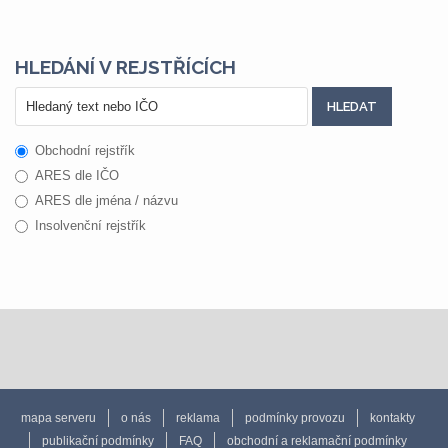
HLEDÁNÍ V REJSTŘÍCÍCH
Obchodní rejstřík
ARES dle IČO
ARES dle jména / názvu
Insolvenční rejstřík
mapa serveru
o nás
reklama
podmínky provozu
kontakty
publikační podmínky
FAQ
obchodní a reklamační podmínky