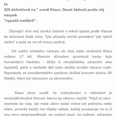
že
325 definitivně ne," uvedl Klaus. Deset žádostí podle něj
naopak
"vypadá nadějně".
Zbývající více než stovka žádostí o milost spadá podle Klause
do takzvané šedé zóny. Tyto případy nechá prezident "pár týdnů
uležet" a poté se na ně znovu podívá.
Od svého loňského nástupu do čela státu omilostnil Klaus
celkem 17 lidí. Hlavním důvodem prominutí trestu bylo
humanitární hledisko - těžký či nevyléčitelný zdravotní stav
žadatelů, péče o nezletilé děti nebo složitá sociální situace rodin.
Naposledy se prezidentského pardonu dočkal koncem dubna Jiří
Hladký, který byl odsouzen za zpronevěru.
Klaus dnes uvedl, že rozhodování o milostech je
nezáviděníhodná činnost, kterou by nikomu nepřál. "Když to ráno
vezmete do ruky, tak máte sklon nedat milost ani jednomu nebo
všem, protože každý má nějaký výklad, každý poukazuje na tu či
onu míru nespravedlnosti, na osobní osud, na rodinný, zdravotní