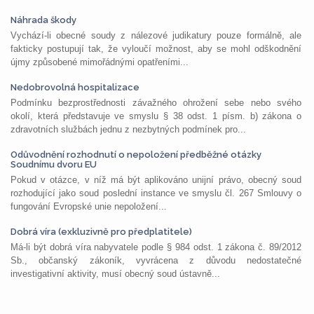
Náhrada škody
Vychází-li obecné soudy z nálezové judikatury pouze formálně, ale
fakticky postupují tak, že vyloučí možnost, aby se mohl odškodnění
újmy způsobené mimořádnými opatřeními...
Nedobrovolná hospitalizace
Podmínku bezprostřednosti závažného ohrožení sebe nebo svého
okolí, která představuje ve smyslu § 38 odst. 1 písm. b) zákona o
zdravotních službách jednu z nezbytných podmínek pro...
Odůvodnění rozhodnutí o nepoložení předběžné otázky
Soudnímu dvoru EU
Pokud v otázce, v níž má být aplikováno unijní právo, obecný soud
rozhodující jako soud poslední instance ve smyslu čl. 267 Smlouvy o
fungování Evropské unie nepoložení...
Dobrá víra (exkluzivně pro předplatitele)
Má-li být dobrá víra nabyvatele podle § 984 odst. 1 zákona č. 89/2012
Sb., občanský zákoník, vyvrácena z důvodu nedostatečné
investigativní aktivity, musí obecný soud ústavně...