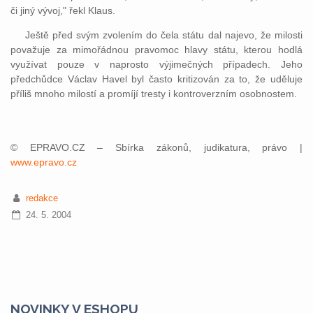
či jiný vývoj," řekl Klaus.
Ještě před svým zvolením do čela státu dal najevo, že milosti
považuje za mimořádnou pravomoc hlavy státu, kterou hodlá
využívat pouze v naprosto výjimečných případech. Jeho
předchůdce Václav Havel byl často kritizován za to, že uděluje
příliš mnoho milostí a promíjí tresty i kontroverzním osobnostem.
© EPRAVO.CZ – Sbírka zákonů, judikatura, právo |
www.epravo.cz
redakce
24. 5. 2004
NOVINKY V ESHOPU