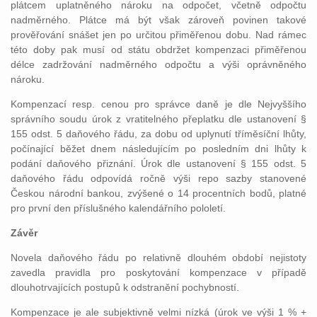
plátcem uplatněného nároku na odpočet, včetně odpočtu
nadměrného. Plátce má být však zároveň povinen takové
prověřování snášet jen po určitou přiměřenou dobu. Nad rámec
této doby pak musí od státu obdržet kompenzaci přiměřenou
délce zadržování nadměrného odpočtu a výši oprávněného
nároku.
Kompenzací resp. cenou pro správce daně je dle Nejvyššího
správního soudu úrok z vratitelného přeplatku dle ustanovení §
155 odst. 5 daňového řádu, za dobu od uplynutí tříměsíční lhůty,
počínající běžet dnem následujícím po posledním dni lhůty k
podání daňového přiznání. Úrok dle ustanovení § 155 odst. 5
daňového řádu odpovídá ročně výši repo sazby stanovené
Českou národní bankou, zvýšené o 14 procentních bodů, platné
pro první den příslušného kalendářního pololetí.
Závěr
Novela daňového řádu po relativně dlouhém období nejistoty
zavedla pravidla pro poskytování kompenzace v případě
dlouhotrvajících postupů k odstranění pochybností.
Kompenzace je ale subjektivně velmi nízká (úrok ve výši 1 % +