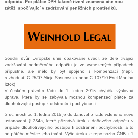
odpočtu. Pro plátce DPH takové řízení znamená citelnou
zátěž, spočívající v zadržování peněžních prostředků.
Soudní dvůr Evropské unie opakovaně uvedl, že déle trvající
zadržování nadměrného odpočtu je ve vymezených případech
přípustné, ale mělo by být spojeno s kompenzací (např.
rozhodnutí C-25/07 Alicja Sosnowska nebo C-107/10 Enel Maritsa
Iztok).
V českém právním řádu do 1. ledna 2015 chyběla výslovná
úprava, která by se zabývala možnou kompenzací plátce za
dlouhotrvající postup k odstranění pochybností.
S účinností od 1. ledna 2015 je do daňového řádu včleněno nové
ustanovení § 254a, které přiznává úrok z daňového odpočtu v
případě dlouhotrvajícího postupu k odstranění pochybností, a to
od pátého měsíce jeho trvání. Výše úroku je repo sazba ČNB + 1