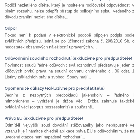
Rodiči nezletilého dítěte, který je nositelem rodičovské odpovědnosti v
plném rozsahu, nelze odepřít přístup do policejního spisu, vedeného z
důvodu zranění nezletilého dítěte,...
Odpor
Pokud není k podání v elektronické podobě připojen podpis podle
zvláštních předpisů, jedná se po účinnosti zákona č. 298/2016 Sb. o
nedostatek obsahových náležitostí upravených v...
Odůvodnění soudního rozhodnutí (exkluzivně pro předplatitele)
Povinnost soudů řádně odůvodnit svá rozhodnutí představuje jeden z
klíčových prvků práva na soudní ochranu chráněného čl. 36 odst. 1
Listiny základních práv a svobod. Soudy mají...
Opomenuté důkazy (exkluzivně pro předplatitele)
Jedním z nezbytných předpokladů jakéhokoliv – řádného i
mimořádného – vydržení je držba věci. Držba zahrnuje faktické
ovládání věci (corpus possessionis) a současně...
Právo EU (exkluzivně pro předplatitele)
Odmítl-li Nejvyšší soud dovolání stěžovatelky jako nepřípustné ve
vztahu k její námitce ohledně aplikace práva EU s odůvodněním, že na
uvedené otázce není napadené rozhodnutí...