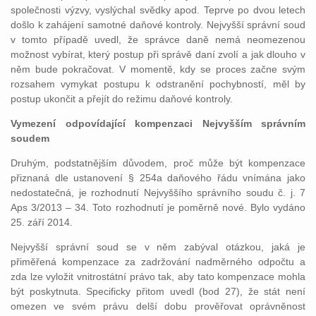
společnosti výzvy, vyslýchal svědky apod. Teprve po dvou letech
došlo k zahájení samotné daňové kontroly. Nejvyšší správní soud
v tomto případě uvedl, že správce daně nemá neomezenou
možnost vybírat, který postup při správě daní zvolí a jak dlouho v
něm bude pokračovat. V momentě, kdy se proces začne svým
rozsahem vymykat postupu k odstranění pochybností, měl by
postup ukončit a přejít do režimu daňové kontroly.
Vymezení odpovídající kompenzaci Nejvyšším správním
soudem
Druhým, podstatnějším důvodem, proč může být kompenzace
přiznaná dle ustanovení § 254a daňového řádu vnímána jako
nedostatečná, je rozhodnutí Nejvyššího správního soudu č. j. 7
Aps 3/2013 – 34. Toto rozhodnutí je poměrně nové. Bylo vydáno
25. září 2014.
Nejvyšší správní soud se v něm zabýval otázkou, jaká je
přiměřená kompenzace za zadržování nadměrného odpočtu a
zda lze vyložit vnitrostátní právo tak, aby tato kompenzace mohla
být poskytnuta. Specificky přitom uvedl (bod 27), že stát není
omezen ve svém právu delší dobu prověřovat oprávněnost