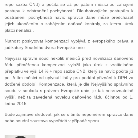
repo sazba ČNB) a počítá se až po pátém měsíci od zahájení
postupu k odstranění pochybností. Dlouhotrvajícím postupům k
odstranění pochybností navíc správce daně může předcházet
jejich ukončením a zahájením daňové kontroly, za kterou úrok
plátci nenáleží.
Nutnost poskytovat kompenzaci vyplývá z evropského práva a
judikatury Soudního dvora Evropské unie.
Nejvyšší správní soud několik měsíců před novelizací daňového
řádu přiměřenou kompenzaci vyložil jako úrok z vratitelného
přeplatku ve výši 14 % + repo sazba ČNB, který se navíc počítá již
po třetím měsíci od uplynutí lhůty pro podání přiznání k DPH za
dotčené období. Kompenzace, která je dle Nejvyššího správního
soudu v souladu s právem Evropské unie, je tak nesrovnatelně
vyšší, než ta zavedená novelou daňového řádu účinnou od 1.
ledna 2015.
Bude zajímavé sledovat, jak se s tímto nepoměrem správce daně
nebo soudní soustava vypořádá v případě sporu.