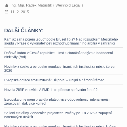
Ing. Mgr. Radek Matuštík ( Weinhold Legal )
11. 2. 2015
DALŠÍ ČLÁNKY:
Kam až sahá pojem „soud“ podle Brusel I bis? Nad rozsudkem Městského
soudu v Praze o vykonatelnosti rozhodnutí finančního arbitra v zahraničí
Daňová kobra v České republice – institucionální analýza a hodnocení
efektivity (fwd)
Novinky z české a evropské regulace finančních institucí za měsíc červen
2026
Evropské dotace srozumitelně: Díl první – Unijní a národní rámec
Novela ZISIF ve světle AIFMD II: co přinese správcům fondů?
Evropská unie mění pravidla plateb: více odpovědnosti, intenzivnější
zpracování dat, více kontrol
Sdílení elektřiny v obecních projektech, změny po 1.8.2026 a zapojení
bateriových úložišť
Novinky z české a evropské regulace finančních institucí za měsíc květen