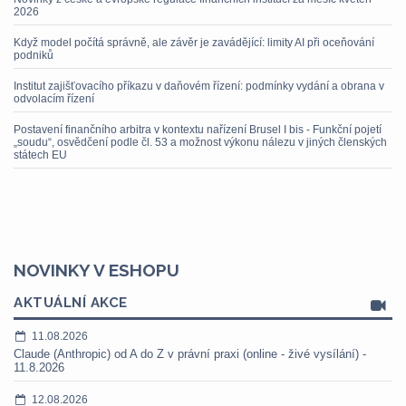
2026
Když model počítá správně, ale závěr je zavádějící: limity AI při oceňování
podniků
Institut zajišťovacího příkazu v daňovém řízení: podmínky vydání a obrana v
odvolacím řízení
Postavení finančního arbitra v kontextu nařízení Brusel I bis - Funkční pojetí
„soudu“, osvědčení podle čl. 53 a možnost výkonu nálezu v jiných členských
státech EU
NOVINKY V ESHOPU
AKTUÁLNÍ AKCE
11.08.2026
Claude (Anthropic) od A do Z v právní praxi (online - živé vysílání) -
11.8.2026
12.08.2026