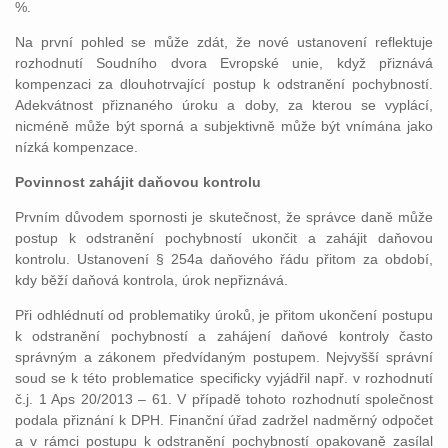
%.
Na první pohled se může zdát, že nové ustanovení reflektuje
rozhodnutí Soudního dvora Evropské unie, když přiznává
kompenzaci za dlouhotrvající postup k odstranění pochybností.
Adekvátnost přiznaného úroku a doby, za kterou se vyplácí,
nicméně může být sporná a subjektivně může být vnímána jako
nízká kompenzace.
Povinnost zahájit daňovou kontrolu
Prvním důvodem spornosti je skutečnost, že správce daně může
postup k odstranění pochybností ukončit a zahájit daňovou
kontrolu. Ustanovení § 254a daňového řádu přitom za období,
kdy běží daňová kontrola, úrok nepřiznává.
Při odhlédnutí od problematiky úroků, je přitom ukončení postupu
k odstranění pochybností a zahájení daňové kontroly často
správným a zákonem předvídaným postupem. Nejvyšší správní
soud se k této problematice specificky vyjádřil např. v rozhodnutí
č.j. 1 Aps 20/2013 – 61. V případě tohoto rozhodnutí společnost
podala přiznání k DPH. Finanční úřad zadržel nadměrný odpočet
a v rámci postupu k odstranění pochybností opakovaně zasílal