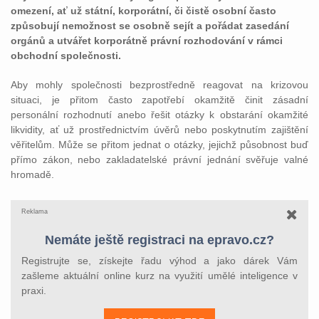
omezení, ať už státní, korporátní, či čistě osobní často
způsobují nemožnost se osobně sejít a pořádat zasedání
orgánů a utvářet korporátně právní rozhodování v rámci
obchodní společnosti.
Aby mohly společnosti bezprostředně reagovat na krizovou
situaci, je přitom často zapotřebí okamžitě činit zásadní
personální rozhodnutí anebo řešit otázky k obstarání okamžité
likvidity, ať už prostřednictvím úvěrů nebo poskytnutím zajištění
věřitelům. Může se přitom jednat o otázky, jejichž působnost buď
přímo zákon, nebo zakladatelské právní jednání svěřuje valné
hromadě.
Reklama
Nemáte ještě registraci na epravo.cz?
Registrujte se, získejte řadu výhod a jako dárek Vám
zašleme aktuální online kurz na využití umělé inteligence v
praxi.