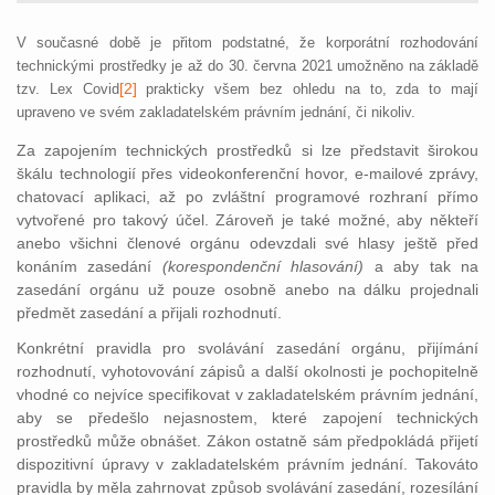
V současné době je přitom podstatné, že korporátní rozhodování
technickými prostředky je až do 30. června 2021 umožněno na základě
[2]
tzv. Lex Covid
prakticky všem bez ohledu na to, zda to mají
upraveno ve svém zakladatelském právním jednání, či nikoliv.
Za zapojením technických prostředků si lze představit širokou
škálu technologií přes videokonferenční hovor, e-mailové zprávy,
chatovací aplikaci, až po zvláštní programové rozhraní přímo
vytvořené pro takový účel. Zároveň je také možné, aby někteří
anebo všichni členové orgánu odevzdali své hlasy ještě před
konáním zasedání
(korespondenční hlasování)
a aby tak na
zasedání orgánu už pouze osobně anebo na dálku projednali
předmět zasedání a přijali rozhodnutí.
Konkrétní pravidla pro svolávání zasedání orgánu, přijímání
rozhodnutí, vyhotovování zápisů a další okolnosti je pochopitelně
vhodné co nejvíce specifikovat v zakladatelském právním jednání,
aby se předešlo nejasnostem, které zapojení technických
prostředků může obnášet. Zákon ostatně sám předpokládá přijetí
dispozitivní úpravy v zakladatelském právním jednání. Takováto
pravidla by měla zahrnovat způsob svolávání zasedání, rozesílání