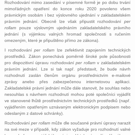
Rozhodování mimo zasedání v písemné formě je po dobu trvání
mimořádných opatření do konce roku 2020 povoleno všem
právnickým osobám i bez výslovného ujednání v zakladatelském
právním jednání. Obecně lze však připustit rozhodování
per
rollam
pouze výslovným ujednáním zakladatelského právního
jednání (s výjimkou valných hromad společnosti s ručením
omezeným, které je připuštěno přímo ze zákona).
I rozhodování
per rollam
lze zefektivnit zapojením technických
prostředků. Zákon ponechává poměrně široké pole působnosti
pro dispozitivní úpravu rozhodování
per rollam
v zakladatelském
právním jednání. Lze si tak např. představit, že bude návrh
rozhodnutí zaslán členům orgánu prostřednictvím e-mailové
zprávy anebo přes zabezpečenou internetovou aplikaci.
Zakladatelské právní jednání může dále stanovit, že souhlas nebo
nesouhlas s návrhem rozhodnutí mohou poté společníci vyjádřit
ve stanovené lhůtě prostřednictvím technických prostředků (např.
vyjádřením opatřeným uznávaným elektronickým podpisem nebo
odeslaným z datové schránky).
Rozhodování
per rollam
může dle současné právní úpravy narazit
na své meze v případě, kdy zákon vyžaduje pro rozhodnutí valné