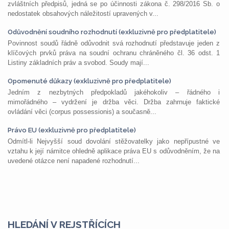
zvláštních předpisů, jedná se po účinnosti zákona č. 298/2016 Sb. o
nedostatek obsahových náležitostí upravených v...
Odůvodnění soudního rozhodnutí (exkluzivně pro předplatitele)
Povinnost soudů řádně odůvodnit svá rozhodnutí představuje jeden z
klíčových prvků práva na soudní ochranu chráněného čl. 36 odst. 1
Listiny základních práv a svobod. Soudy mají...
Opomenuté důkazy (exkluzivně pro předplatitele)
Jedním z nezbytných předpokladů jakéhokoliv – řádného i
mimořádného – vydržení je držba věci. Držba zahrnuje faktické
ovládání věci (corpus possessionis) a současně...
Právo EU (exkluzivně pro předplatitele)
Odmítl-li Nejvyšší soud dovolání stěžovatelky jako nepřípustné ve
vztahu k její námitce ohledně aplikace práva EU s odůvodněním, že na
uvedené otázce není napadené rozhodnutí...
HLEDÁNÍ V REJSTŘÍCÍCH