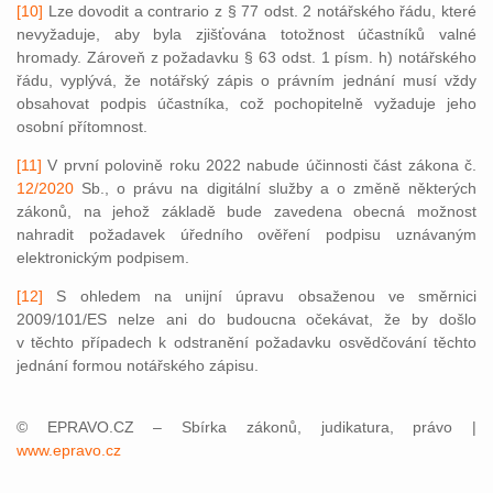
[10]
Lze dovodit a contrario z § 77 odst. 2 notářského řádu, které
nevyžaduje, aby byla zjišťována totožnost účastníků valné
hromady. Zároveň z požadavku § 63 odst. 1 písm. h) notářského
řádu, vyplývá, že notářský zápis o právním jednání musí vždy
obsahovat podpis účastníka, což pochopitelně vyžaduje jeho
osobní přítomnost.
[11]
V první polovině roku 2022 nabude účinnosti část zákona č.
12/2020
Sb., o právu na digitální služby a o změně některých
zákonů, na jehož základě bude zavedena obecná možnost
nahradit požadavek úředního ověření podpisu uznávaným
elektronickým podpisem.
[12]
S ohledem na unijní úpravu obsaženou ve směrnici
2009/101/ES nelze ani do budoucna očekávat, že by došlo
v těchto případech k odstranění požadavku osvědčování těchto
jednání formou notářského zápisu.
© EPRAVO.CZ – Sbírka zákonů, judikatura, právo |
www.epravo.cz