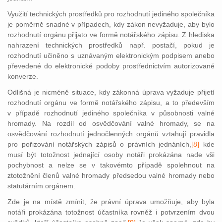
Využití technických prostředků pro rozhodnutí jediného společníka
je poměrně snadné v případech, kdy zákon nevyžaduje, aby bylo
rozhodnutí orgánu přijato ve formě notářského zápisu. Z hlediska
nahrazení technických prostředků např. postačí, pokud je
rozhodnutí učiněno s uznávaným elektronickým podpisem anebo
převedené do elektronické podoby prostřednictvím autorizované
konverze.
Odlišná je nicméně situace, kdy zákonná úprava vyžaduje přijetí
rozhodnutí orgánu ve formě notářského zápisu, a to především
v případě rozhodnutí jediného společníka v působnosti valné
hromady. Na rozdíl od osvědčování valné hromady, se na
osvědčování rozhodnutí jednočlenných orgánů vztahují pravidla
pro pořizování not
ářských zápisů o právních jednáních,
[8]
kde
musí být totožnost jednající osoby notáři prokázána nade vši
pochybnost a nelze se v takovémto případě spolehnout na
ztotožnění členů valné hromady předsedou valné hromady nebo
statutárním orgánem.
Zde je na místě zmínit, že právní úprava umožňuje, aby byla
notáři prokázána totožnost účastníka rovněž i potvrzením dvou