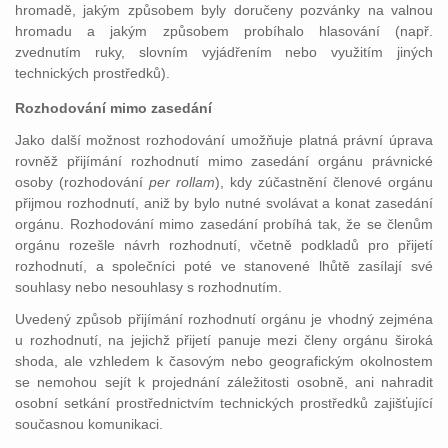
hromadě, jakým způsobem byly doručeny pozvánky na valnou
hromadu a jakým způsobem probíhalo hlasování (např.
zvednutím ruky, slovním vyjádřením nebo využitím jiných
technických prostředků).
Rozhodování mimo zasedání
Jako další možnost rozhodování umožňuje platná právní úprava
rovněž přijímání rozhodnutí mimo zasedání orgánu právnické
osoby (rozhodování
per rollam
), kdy zúčastnění členové orgánu
přijmou rozhodnutí, aniž by bylo nutné svolávat a konat zasedání
orgánu. Rozhodování mimo zasedání probíhá tak, že se členům
orgánu rozešle návrh rozhodnutí, včetně podkladů pro přijetí
rozhodnutí, a společníci poté ve stanovené lhůtě zasílají své
souhlasy nebo nesouhlasy s rozhodnutím.
Uvedený způsob přijímání rozhodnutí orgánu je vhodný zejména
u rozhodnutí, na jejichž přijetí panuje mezi členy orgánu široká
shoda, ale vzhledem k časovým nebo geografickým okolnostem
se nemohou sejít k projednání záležitosti osobně, ani nahradit
osobní setkání prostřednictvím technických prostředků zajišťující
současnou komunikaci.