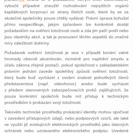
vyloučit případné zneužití rozhodování nejvyšších orgánů
kapitálových korporací ze strany třetích osob, které by se za
skutečné společníky pouze chtěly vydávat. Právní úprava bohužel
přímo nespecifikuje, jakým způsobem lze konkrétně dostát
požadavkům na ověření totožnosti osob a zda jim patří podíl nebo
jsou vlastníky akcií, a tak je posouzení těchto aspektů do značné
míry záležitostí doktríny.
Požadavek ověření totožnosti je sice v případě konání valné
hromady obecně akcentován, nicméně pro naplnění smyslu a
účelu zákona zřejmě postačí, pokud společnost v zakladatelském
právním jednání zavede spolehlivý způsob ověření totožnosti,
který bude buď vycházet z osobní znalosti jednotlivých členů
představenstva (např. videohovor) anebo bude vycházet
z předem stanovených zabezpečovacích prvků zajišťujících, že
pouze konkrétní společník bude mít přístup k technickým
prostředkům k prokázání svojí totožnosti.
Takovéto technické prostředky prokázání identity mohou spočívat
v zavedení přístupových údajů, nebo podpisových vzorů, ale také
ve využití již existujících elektronických prostředků jako datových
schránek nebo uznávaného elektronického podpisu. Uvedené