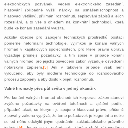
elektronických pozvánek, vedení elektronického zasedání,
hlasování (případně vyšší nároky na usnášeníschopnost a
hlasovací většiny), přijímání rozhodnutí, sepisování zápisů a jejich
rozesílání, a to vše s ohledem na konkrétní technologii, která
bude ke konání zasedání využita.
Ačkoliv obecně pro zapojení technických prostředků postačí
poměrně neformální technologie, výjimkou je konání valných
hromad v kapitálových společnostech, pro které právní úprava
vyžaduje přísnější požadavky, a tím spíše v případě konání
valných hromad, pro jejichž osvědčení zákon vyžaduje osvědčení
notářským zápisem.
[3]
Ani v takov
ém případě však není
vyloučeno, aby byly moderní technologie do rozhodovacího
procesu zapojeny a aby došlo k přijetí rozhodnutí.
Valné hromady přes půl světa v jediný okamžik
Pro konání valných hromad obchodních korporací zákon stanoví
zvýšené požadavky na ověření totožnosti a zjištění podílu,
případně akcií, se kterými je spojeno hlaso
vací právo, přičemž
z povahy zákona vyplývá,
že tento požadavek je kogentní a nelze
se od něho odchýlit jiným ujednáním zakladatelského právního
jed
nání.
[4]
Je
dná se o požadavek, kterým chtěl zákonodárce