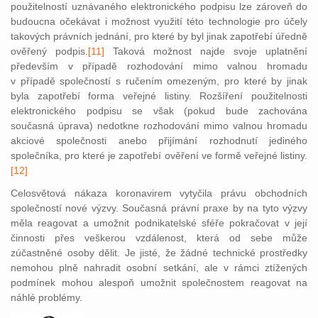
použitelností uznávaného elektronického podpisu lze zároveň do
budoucna očekávat i možnost využití této technologie pro účely
takových právních jednání, pro které by byl jinak zapotřebí úředně
ověřený podpis.
[11]
Taková možnost najde svoje uplatnění
především v případě rozhodování mimo valnou hromadu
v případě společností s ručením omezeným, pro které by jinak
byla zapotřebí forma veřejné listiny. Rozšíření použitelnosti
elektronického podpisu se však (pokud bude zachována
současná úprava) nedotkne rozhodování mimo valnou hromadu
akciové společnosti anebo přijímání rozhodnutí jediného
společníka, pro které je zapotřebí ověření ve formě veřejné listiny.
[12]
Celosvětová nákaza koronavirem vytyčila právu obchodních
společností nové výzvy. Současná právní praxe by na tyto výzvy
měla reagovat a umožnit podnikatelské sféře pokračovat v její
činnosti přes veškerou vzdálenost, která od sebe může
zúčastněné osoby dělit. Je jisté, že žádné technické prostředky
nemohou plně nahradit osobní setkání, ale v rámci ztížených
podmínek mohou alespoň umožnit společnostem reagovat na
náhlé problémy.