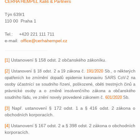
CERHA HEMPEL Kališ & Partners
Týn 639/1
110 00 Praha 1
Tel.: +420 221 111 711
e-mail:
office@cerhahempel.cz
[1]
Ustanovení § 158 odst. 2 občanského zákoníku.
[2]
Ustanovení § 18 odst. 2 a 19 zákona č.
191/2020
Sb., o některých
opatřeních ke zmírnění dopadů epidemie koronaviru SARS CoV-2 na
osoby účastnící se soudního řízení, poškozené, oběti trestných činů a
právnické osoby a o změně insolvenčního zákona a občanského
soudního řádu, ve znění novely provedené zákonem č.
601/2020
Sb.
[3]
Např. ustanovení § 172 odst. 1 a § 416 odst. 2 zákona o
obchodních korporacích.
[4]
Ustanovení § 167 odst. 2 a § 398 odst. 2 zákona o obchodních
korporacích.