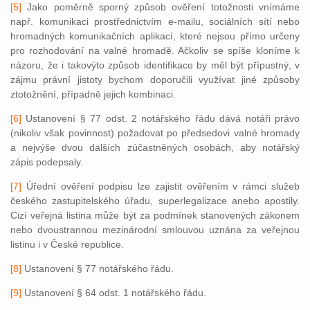
[5]
Jako poměrně sporný způsob ověření totožnosti vnímáme
např. komunikaci prostřednictvím e-mailu, sociálních sítí nebo
hromadných komunikačních aplikací, které nejsou přímo určeny
pro rozhodování na valné hromadě. Ačkoliv se spíše kloníme k
názoru, že i takovýto způsob identifikace by měl být přípustný, v
zájmu právní jistoty bychom doporučili využívat jiné způsoby
ztotožnění, případně jejich kombinaci.
[6]
Ustanovení § 77 odst. 2 notářského řádu dává notáři právo
(nikoliv však povinnost) požadovat po předsedovi valné hromady
a nejvýše dvou dalších zúčastněných osobách, aby notářský
zápis podepsaly.
[7]
Úřední ověření podpisu lze zajistit ověřením v rámci služeb
českého zastupitelského úřadu, superlegalizace anebo apostily.
Cizí veřejná listina může být za podmínek stanovených zákonem
nebo dvoustrannou mezinárodní smlouvou uznána za veřejnou
listinu i v České republice.
[8]
Ustanovení § 77 notářského řádu.
[9]
Ustanovení § 64 odst. 1 notářského řádu.