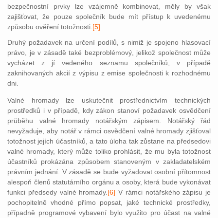
bez
pečnostní prvky lze vzájemně kombinovat, měly by však
zajišťovat, že pouze společník bude mít přístup k uvedenému
způsobu ověření to
tožn
osti.
[5]
Druhý požadavek na určení podílů, s nimiž je spojeno hlasovací
právo, je v zásadě také bezproblémový, jelikož společnost může
vycházet z jí vedeného seznamu společníků, v případě
zaknihovaných akcií z výpisu z emise společnosti k rozhodnému
dni.
Valné hromady lze uskutečnit prostřednictvím technických
prostředků i v případě, kdy zákon stanoví požadavek osvědčení
průběhu valné hromady notářským zápisem. Notářský řád
nevyžaduje, aby notář v rámci osvědčení valné hromady zjišťoval
totožnost jejích účastníků, a tato úloha tak zůstane na předsedovi
valné hromady, který může toliko prohlásit, že mu byla totožnost
účastníků prokázána způsobem stanoveným v zakladatelském
právním jednání. V zásadě se bude vyžadovat osobní přítomnost
alespoň členů statutárního orgánu a osoby, která bude vykonávat
funkci předsedy valné hromady.
[6]
V rámci notářského zápisu je
pochopitelně vhodné přímo popsat, jaké technické prostředky,
případně programové vybavení bylo využito pro účast na va
lné