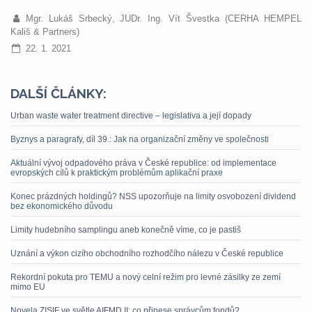
Mgr. Lukáš Srbecký, JUDr. Ing. Vít Švestka (CERHA HEMPEL
Kališ & Partners)
22. 1. 2021
DALŠÍ ČLÁNKY:
Urban waste water treatment directive – legislativa a její dopady
Byznys a paragrafy, díl 39.: Jak na organizační změny ve společnosti
Aktuální vývoj odpadového práva v České republice: od implementace
evropských cílů k praktickým problémům aplikační praxe
Konec prázdných holdingů? NSS upozorňuje na limity osvobození dividend
bez ekonomického důvodu
Limity hudebního samplingu aneb konečně víme, co je pastiš
Uznání a výkon cizího obchodního rozhodčího nálezu v České republice
Rekordní pokuta pro TEMU a nový celní režim pro levné zásilky ze zemí
mimo EU
Novela ZISIF ve světle AIFMD II: co přinese správcům fondů?