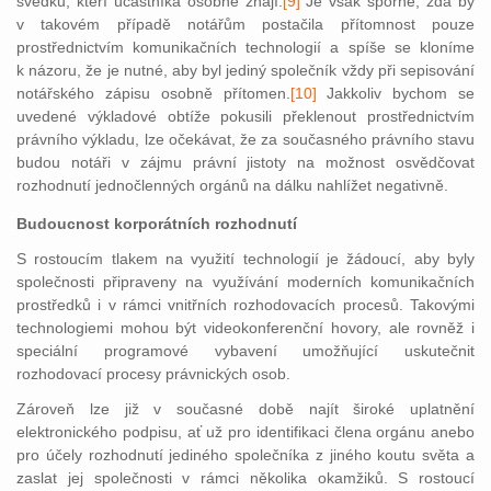
svědků, kteří účastníka osobně znají.
[9]
Je však sporné, zda by
v takovém případě notářům postačila přítomnost pouze
prostřednictvím komunikačních technologií a spíše se kloníme
k názoru, že je nutné, aby byl jediný společník vždy při sepisování
notářského zápisu osobně přítomen.
[10]
Jakkoliv
bychom se
uvedené výkladové obtíže pokusili překlenout prostřednictvím
právního výkladu, lze očekávat, že za současného právního stavu
budou notáři v zájmu právní jistoty na možnost osvědčovat
rozhodnutí jednočlenných orgánů na dálku nahlížet negativně.
Budoucnost korporátních rozhodnutí
S rostoucím tlakem na využití technologií je žádoucí, aby byly
společnosti připraveny na využívání moderních komunikačních
prostředků i v rámci vnitřních rozhodovacích procesů. Takovými
technologiemi mohou být videokonferenční hovory, ale rovněž i
speciální programové vybavení umožňující uskutečnit
rozhodovací procesy právnických osob.
Zároveň lze již v současné době najít široké uplatnění
elektronického podpisu, ať už pro identifikaci člena orgánu anebo
pro účel
y rozhodnutí jediného společníka z jiného koutu světa a
zaslat jej společnosti v rámci několika okamžiků. S rostoucí