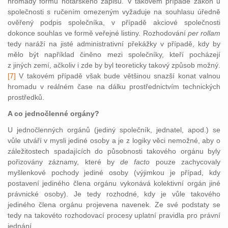
hromady formu notářského zápisu. V takovém případě zákon u
společnosti s ručením omezeným vyžaduje na souhlasu úředně
ověřený podpis společníka, v případě akciové společnosti
dokonce souhlas ve formě veřejné listiny. Rozhodování
per rollam
tedy naráží na jisté administrativní překážky v případě, kdy by
mělo být například činěno mezi společníky, kteří pocházejí
z jiných zemí, ačkoliv i zde by byl teoreticky takový způsob možný.
[7]
V ta
kovém případě však bude většinou snazší konat valnou
hromadu v reálném čase na dálku prostřednictvím technických
prostředků.
A co jednočlenné orgány?
U jednočlenných orgánů (jediný společník, jednatel, apod.) se
vůle utváří v mysli jediné osoby a je z logiky věci nemožné, aby o
záležitostech spadajících do působnosti takového orgánu byly
pořizovány záznamy, které by
de facto
pouze zachycovaly
myšlenkové pochody jediné osoby (výjimkou je případ, kdy
postavení jediného člena orgánu vykonává kolektivní orgán jiné
právnické osoby). Je tedy rozhodné, kdy je vůle takového
jediného člena orgánu projevena navenek. Ze své podstaty se
tedy na takovéto rozhodovací procesy uplatní pravidla pro právní
jednání.