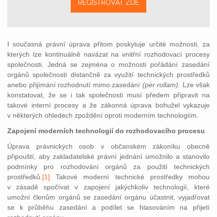
REGISTROVAT ZDE
I současná právní úprava přitom poskytuje určité možnosti, za
kterých lze kontinuálně navázat na vnitřní rozhodovací procesy
společnosti. Jedná se zejména o možnosti pořádání zasedání
orgánů společnosti distančně za využití technických prostředků
anebo přijímání rozhodnutí mimo zasedání
(
per rollam)
. Lze však
konstatovat, že se i tak společnosti musí předem připravit na
takové interní procesy a že zákonná úprava bohužel vykazuje
v některých ohledech zpoždění oproti moderním technologiím.
Zapojení moderních technologií do rozhodovacího procesu
Úprava právnických osob v o
bčanském zákoníku obecně
připouští, aby zakladatelské právní jednání umožnilo a stanovilo
podmínky pro rozhodování orgánů za použití technických
prostředků.
[1]
Takové moderní technické prostředky mohou
v zásadě spočívat v zapojení jakýchkoliv technologií, které
umožní členům orgánů se zasedání orgánu účastnit, vyjadřovat
se k průběhu zasedání a podílet se hlasováním na přijetí