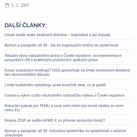
1. 3. 2007
DALŠÍ ČLÁNKY:
Urban waste water treatment directive – legislativa a její dopady
Byznys a paragrafy, díl 39.: Jak na organizační změny ve společnosti
Aktuální vývoj odpadového práva v České republice: od implementace
evropských cílů k praktickým problémům aplikační praxe
Konec prázdných holdingů? NSS upozorňuje na limity osvobození dividend
bez ekonomického důvodu
Limity hudebního samplingu aneb konečně víme, co je pastiš
Uznání a výkon cizího obchodního rozhodčího nálezu v České republice
Rekordní pokuta pro TEMU a nový celní režim pro levné zásilky ze zemí
mimo EU
Novela ZISIF ve světle AIFMD II: co přinese správcům fondů?
Byznys a paragrafy, díl 38: Vyloučení společníka ze společnosti s ručením
omezeným