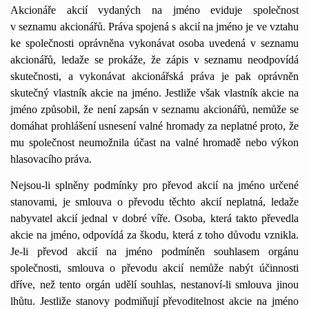
Akcionáře akcií vydaných na jméno eviduje společnost
v seznamu akcionářů. Práva spojená s akcií na jméno je ve vztahu
ke společnosti oprávněna vykonávat osoba uvedená v seznamu
akcionářů, ledaže se prokáže, že zápis v seznamu neodpovídá
skutečnosti, a vykonávat akcionářská práva je pak oprávněn
skutečný vlastník akcie na jméno. Jestliže však vlastník akcie na
jméno způsobil, že není zapsán v seznamu akcionářů, nemůže se
domáhat prohlášení usnesení valné hromady za neplatné proto, že
mu společnost neumožnila účast na valné hromadě nebo výkon
hlasovacího práva.
Nejsou-li splněny podmínky pro převod akcií na jméno určené
stanovami, je smlouva o převodu těchto akcií neplatná, ledaže
nabyvatel akcií jednal v dobré víře. Osoba, která takto převedla
akcie na jméno, odpovídá za škodu, která z toho důvodu vznikla.
Je-li převod akcií na jméno podmíněn souhlasem orgánu
společnosti, smlouva o převodu akcií nemůže nabýt účinnosti
dříve, než tento orgán udělí souhlas, nestanoví-li smlouva jinou
lhůtu. Jestliže stanovy podmiňují převoditelnost akcie na jméno