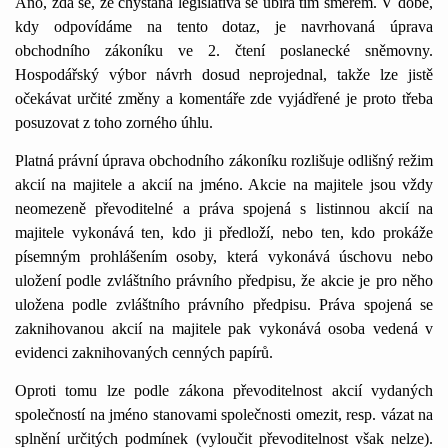
Ano, zdá se, že chystaná legislativa se ubírá tím směrem. V době,
kdy odpovídáme na tento dotaz, je navrhovaná úprava
obchodního zákoníku ve 2. čtení poslanecké sněmovny.
Hospodářský výbor návrh dosud neprojednal, takže lze jistě
očekávat určité změny a komentáře zde vyjádřené je proto třeba
posuzovat z toho zorného úhlu.
Platná právní úprava obchodního zákoníku rozlišuje odlišný režim
akcií na majitele a akcií na jméno. Akcie na majitele jsou vždy
neomezeně převoditelné a práva spojená s listinnou akcií na
majitele vykonává ten, kdo ji předloží, nebo ten, kdo prokáže
písemným prohlášením osoby, která vykonává úschovu nebo
uložení podle zvláštního právního předpisu, že akcie je pro něho
uložena podle zvláštního právního předpisu. Práva spojená se
zaknihovanou akcií na majitele pak vykonává osoba vedená v
evidenci zaknihovaných cenných papírů.
Oproti tomu lze podle zákona převoditelnost akcií vydaných
společností na jméno stanovami společnosti omezit, resp. vázat na
splnění určitých podmínek (vyloučit převoditelnost však nelze).