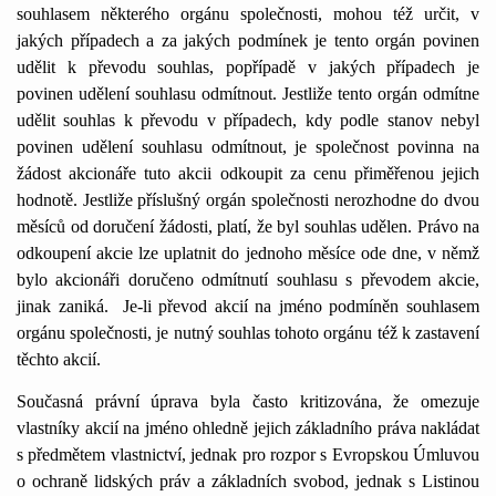
souhlasem některého orgánu společnosti, mohou též určit, v
jakých případech a za jakých podmínek je tento orgán povinen
udělit k převodu souhlas, popřípadě v jakých případech je
povinen udělení souhlasu odmítnout. Jestliže tento orgán odmítne
udělit souhlas k převodu v případech, kdy podle stanov nebyl
povinen udělení souhlasu odmítnout, je společnost povinna na
žádost akcionáře tuto akcii odkoupit za cenu přiměřenou jejich
hodnotě. Jestliže příslušný orgán společnosti nerozhodne do dvou
měsíců od doručení žádosti, platí, že byl souhlas udělen. Právo na
odkoupení akcie lze uplatnit do jednoho měsíce ode dne, v němž
bylo akcionáři doručeno odmítnutí souhlasu s převodem akcie,
jinak zaniká.
Je-li převod akcií na jméno podmíněn souhlasem
orgánu společnosti, je nutný souhlas tohoto orgánu též k zastavení
těchto akcií.
Současná právní úprava byla často kritizována, že omezuje
vlastníky akcií na jméno ohledně jejich základního práva nakládat
s předmětem vlastnictví, jednak pro rozpor s Evropskou Úmluvou
o ochraně lidských práv a základních svobod, jednak s Listinou