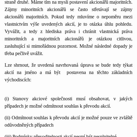
straně druhé. Máme tím na mysli postavení akcionářů majoritních.
Zájmy minoritních akcionářů se často střetávají se zájmy
akcionářů majoritních. Pokud tedy mluvíme o nepoměru mezi
vlastnictvím výše uvedených akcií, je to otázka úhlu pohledu.
Vyvážit, a tedy z hlediska práva i chránit vlastnická práva
minoritních a majoritních akcionářů je otázkou citlivou,
zasluhující si mimořádnou pozornost. Možné následné dopady je
třeba pečlivě uvážit.
Lze shrnout, že uvedená navrhovaná úprava se bude tedy týkat
akcií na jméno a má být
postavena na těchto základních
východiscích:
(i) Stanovy akciové společnosti musí obsahovat, v jakých
případech je možné odmítnout souhlas k převodu akcií.
(ii) Odmítnout souhlas k převodu akcií je možné pouze ve zvláště
odůvodněných případech
(iii) Podmínky převoditelnosti akcií nesmí být nesplnitelné.