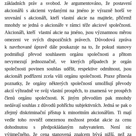
základních práv a svobod. Je argumentováno, že postavení
akcionářů s akciemi vydanými na jméno je výrazně horší ve
srovnání s akcionáři, kteří vlastní akcie na majitele, přičemž
mnohdy se jedná o akcionáře v rámci téže akciové společnosti.
Akcionáři, kteří
vlastní akcie na jméno, jsou významnou měrou
omezeni ve svých dispozičních právech. Důvodová zpráva
k navrhované úpravě dále poukazuje na to, že pokud stanovy
podmiňují převod souhlasem orgánu společnosti a přitom
nevymezují jednoznačně, ve kterých případech je orgán
společnosti povinen souhlas udělit, respektive odmítnout, jsou
akcionáři podřízeni zcela vůli orgánu společnosti. Praxe přinesla
poznatky, že orgány některých společností umožňují převody
akcií výhradně ve svůj vlastní prospěch, to znamená ve prospěch
členů orgánu společnosti. K jiným převodům pak mnohdy
nedávají souhlas z důvodů pohříchu subjektivních. Jedná se pak o
zřejmý diskriminační přístup k minoritním akcionářům. Ti mají
vedle toho rovněž omezenou možnost prodat akcie za cenu
dohodnutou s předpokládaným nabyvatelem. Není nic
výjimečného, že cena stanovená znalcem bývá nižší, než za