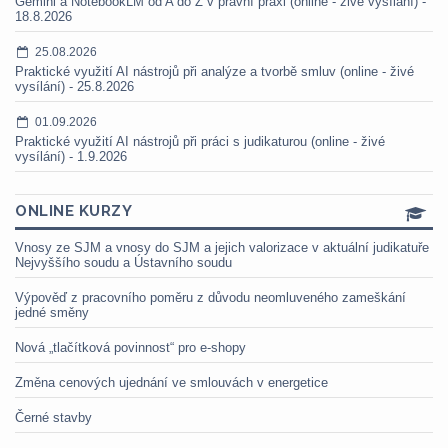
Gemini a NotebookLM od A do Z v právní praxi (online - živé vysílání) -
18.8.2026
25.08.2026
Praktické využití AI nástrojů při analýze a tvorbě smluv (online - živé
vysílání) - 25.8.2026
01.09.2026
Praktické využití AI nástrojů při práci s judikaturou (online - živé
vysílání) - 1.9.2026
ONLINE KURZY
Vnosy ze SJM a vnosy do SJM a jejich valorizace v aktuální judikatuře
Nejvyššího soudu a Ústavního soudu
Výpověď z pracovního poměru z důvodu neomluveného zameškání
jedné směny
Nová „tlačítková povinnost“ pro e-shopy
Změna cenových ujednání ve smlouvách v energetice
Černé stavby