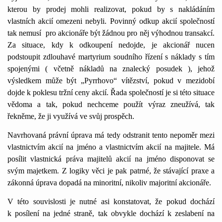
kterou by prodej mohli realizovat, pokud by s nakládáním
vlastních akcií omezeni nebyli. Povinný odkup akcií společností
tak nemusí
pro akcionáře být žádnou pro něj výhodnou transakcí.
Za situace, kdy k odkoupení nedojde, je akcionář nucen
podstoupit zdlouhavé martyrium soudního řízení s náklady s tím
spojenými ( včetně nákladů na znalecký posudek ), jehož
výsledkem může být „Pyrrhovo“ vítězství, pokud v mezidobí
dojde k poklesu tržní ceny akcií. Řada společností je si této situace
vědoma a tak, pokud nechceme použít výraz zneužívá, tak
řekněme, že ji využívá ve svůj prospěch.
Navrhovaná právní úprava má tedy odstranit tento nepoměr mezi
vlastnictvím akcií na jméno a vlastnictvím akcií na majitele. Má
posílit vlastnická práva majitelů akcií na jméno disponovat se
svým majetkem. Z logiky věci je pak patrné, že stávající praxe a
zákonná úprava dopadá na minoritní, nikoliv majoritní akcionáře.
V této souvislosti je nutné asi konstatovat, že pokud dochází
k posílení na jedné straně, tak obvykle dochází k zeslabení na