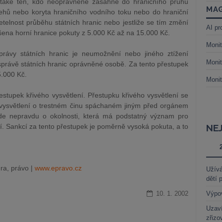
, také ten, kdo neoprávněně zasáhne do hraničního pruhu
MAG
hů nebo koryta hraničního vodního toku nebo do hraniční
etelnost průběhu státních hranic nebo jestliže se tím změní
AI pr
ýšena horní hranice pokuty z 5.000 Kč až na 15.000 Kč.
Monit
ávy státních hranic je neumožnění nebo jiného ztížení
Monit
správě státních hranic oprávněné osobě. Za tento přestupek
5.000 Kč.
Monit
tupek křivého vysvětlení. Přestupku křivého vysvětlení se
í vysvětlení o trestném činu spáchaném jiným před orgánem
de nepravdu o okolnosti, která má podstatný význam pro
. Sankcí za tento přestupek je poměrně vysoká pokuta, a to
NE
ra, právo |
www.epravo.cz
Užívá
dětí 
10. 1. 2002
Výpo
Uzaví
zřizo