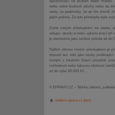
upozorňující na průběh státní hranicí
nebo volné kruhové plochy nebo do bře
cesty, za podmínky, že se tím zhorší zř
jejich poloha. Za tyto přestupky byla zv
Zcela novým přestupkem na úseku spr
vstupu, vjezdu a nebo výkonu prací při 
je stanovena jako sankce pokuta až do 
Dalším zbrusu novým přestupkem je přes
dopustí ten, kdo jako osoby podávajíc
činným v trestním řízení úmyslně uve
rozhodnutí nebo takovou okolnost zamlčí
až do výše 50.000 Kč.
© EPRAVO.CZ – Sbírka zákonů, judikatu
redakce epravo.cz (jam)