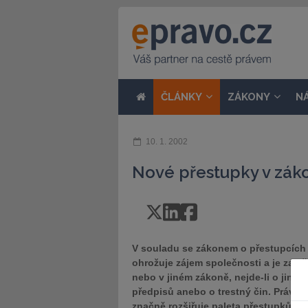
ČLÁNKY
ZÁKONY
N
10. 1. 2002
Nové přestupky v zák
V souladu se zákonem o přestupcích 
ohrožuje zájem společnosti a je za 
nebo v jiném zákoně, nejde-li o jiný s
předpisů anebo o trestný čin. Právě
značně rozšiřuje paleta přestupků. O