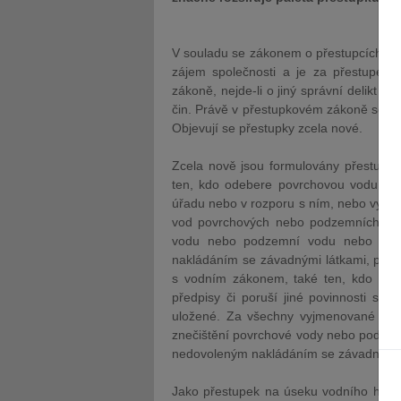
V souladu se zákonem o přestupcích je 
zájem společnosti a je za přestupek
zákoně, nejde-li o jiný správní delikt po
čin. Právě v přestupkovém zákoně se s ú
Objevují se přestupky zcela nové.
Zcela nově jsou formulovány přestupky
ten, kdo odebere povrchovou vodu ne
úřadu nebo v rozporu s ním, nebo vypu
vod povrchových nebo podzemních, pop
vodu nebo podzemní vodu nebo ohroz
nakládáním se závadnými látkami, popří
s vodním zákonem, také ten, kdo poruš
předpisy či poruší jiné povinnosti s
uložené. Za všechny vyjmenované pře
znečištění povrchové vody nebo podzemní
nedovoleným nakládáním se závadnými lá
Jako přestupek na úseku vodního hosp