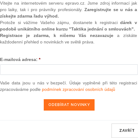
(onli
Vítejte na internetovém serveru epravo.cz. Jsme zdroj informací jak
pro laiky, tak i pro právníky profesionály.
Zaregistrujte se u nás a
2
získejte zdarma řadu výhod.
přestupkem zaviněné jednání, které porušuje nebo ohrožuje
Prakt
Protože si vážíme Vašeho zájmu, dostanete k registraci
dárek v
smluv
 výslovně označeno v přestupkovém zákoně nebo v jiném
podobě unikátního online kurzu "Taktika jednání o smlouvách".
stižitelný podle zvláštních právních předpisů anebo o trestný
0
Registrace je zdarma, k ničemu Vás nezavazuje
a získáte
činností od nového roku značně rozšiřuje paleta přestupků.
Prakt
každodenní přehled o novinkách ve světě práva.
judik
 na úseku vodního hospodářství. Přestupku se tak dopustí
E-mailová adresa:
*
ONL
bo podzemní vodu bez potřebného povolení vodoprávního
stí odpadní nebo důlní vody v rozporu s vodním zákonem do
Vnos
řípadě do kanalizace, dále ten, kdo znečistí povrchovou
valor
soud
Vaše data jsou u nás v bezpečí. Údaje vyplněné při této registraci
í její jakost nebo zdravotní nezávadnost nedovoleným
zpracováváme podle
podmínek zpracování osobních údajů
padě způsobí vniknutí těchto látek do kanalizace v rozporu
Výpo
í povinnosti týkající se vodních děl založené stavebními
neom
tanovené vodním zákonem nebo povinnosti na základě něho
stupky může být uložena pokuta až 50.000 Kč, v případě
Nová 
 vody či ohrožení její jakosti nebo zdravotní nezávadnosti
Změn
tkami lze uložit pokutu až do výše 100.000 Kč.
energ
ZAVŘÍT
odářství bude hodnoceno i jednání toho, kdo neoprávněně
Čern