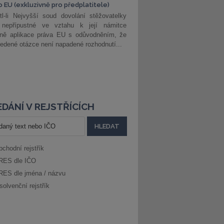
o EU (exkluzivně pro předplatitele)
l-li Nejvyšší soud dovolání stěžovatelky
 nepřípustné ve vztahu k její námitce
dně aplikace práva EU s odůvodněním, že
edené otázce není napadené rozhodnutí...
DÁNÍ V REJSTŘÍCÍCH
bchodní rejstřík
RES dle IČO
RES dle jména / názvu
solvenční rejstřík