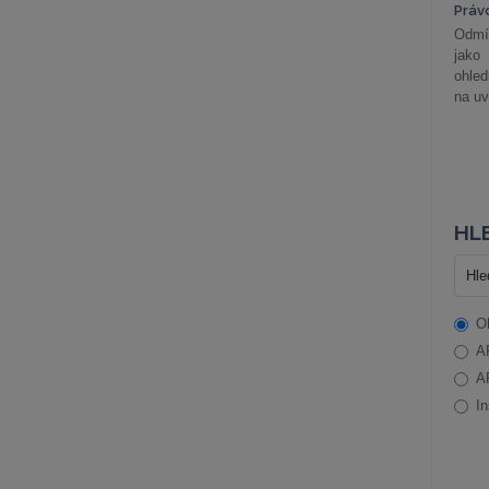
Práv
Odmít
jako
ohle
na uv
HLE
O
A
A
In