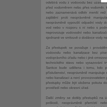
odebírá vodu z vodovodu bez uzavřen
před vodoměrem nebo přes vodoměr, k
nebo zaznamenává odběr menší než 
zajištění proti neoprávněné manipu
neoprávněně vypouští odpadní vody d
vod nebo v rozporu s ní nebo s podm
JUDr. Tomáš Nielsen
JUDr. Tom
neprovozuje vodovodní nebo kanalizačn
sjednané ve smlouvě o dodávce vody n
Kurzy lektora
Kurzy le
Za přestupek se považuje i provádě
vodovodu nebo kanalizace bez píse
vodoprávního úřadu nebo i jiné omezován
technického stavu nebo vysazování tr
Sankce bude udělena i tomu, kdo po
příslušenství, neoprávněně manipuluje
nebo kanalizaci a není provozovatelem 
přestupky může být uložena pokuta do
prostředí nebo okresní úřad.
Další změny se dotkly přestupků na ús
poškodí, neoprávněně přemístí neb