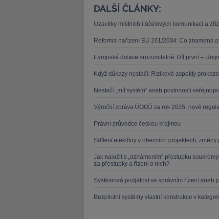
DALŠÍ ČLÁNKY:
Uzavírky místních i účelových komunikací a zři
Reforma nařízení EU 261/2004: Co znamená pr
Evropské dotace srozumitelně: Díl první – Unij
Když důkazy nestačí: Rizikové aspekty proka
Nestačí „mít systém“ aneb povinnosti veřejno
Výroční zpráva ÚOOÚ za rok 2025: nové regulato
Právní průvodce českou krajinou
Sdílení elektřiny v obecních projektech, změny
Jak naložit s „oznámením“ přestupku soukromý
za přestupky a řízení o nich?
Systémová podjatost ve správním řízení aneb p
Bezpilotní systémy vlastní konstrukce v kategor