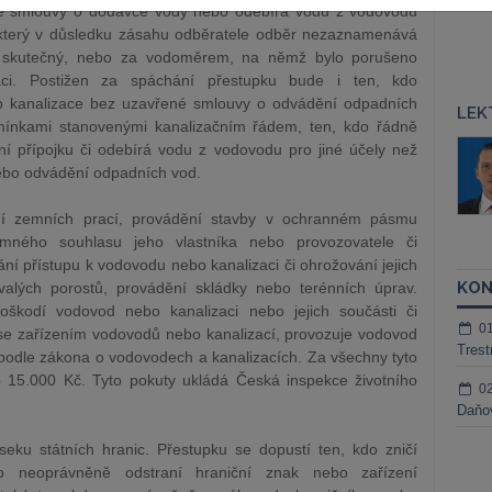
é smlouvy o dodávce vody nebo odebírá vodu z vodovodu
terý v důsledku zásahu odběratele odběr nezaznamenává
skutečný, nebo za vodoměrem, na němž bylo porušeno
laci. Postižen za spáchání přestupku bude i ten, kdo
o kanalizace bez uzavřené smlouvy o odvádění odpadních
LEK
ínkami stanovenými kanalizačním řádem, ten, kdo řádně
áš Sokol
JUDr. Martin Maisner, Ph.D.,
í přípojku či odebírá vodu z vodovodu pro jiné účely než
MCIArb
ebo odvádění odpadních vod.
ktora
Kurzy lektora
ní zemních prací, provádění stavby v ochranném pásmu
mného souhlasu jeho vlastníka nebo provozovatele či
í přístupu k vodovodu nebo kanalizaci či ohrožování jejich
KON
valých porostů, provádění skládky nebo terénních úprav.
škodí vodovod nebo kanalizaci nebo jejich součásti či
0
 se zařízením vodovodů nebo kanalizací, provozuje vodovod
Trest
podle zákona o vodovodech a kanalizacích. Za všechny tyto
 15.000 Kč. Tyto pokuty ukládá Česká inspekce životního
0
Daňov
eku státních hranic. Přestupku se dopustí ten, kdo zničí
o neoprávněně odstraní hraniční znak nebo zařízení