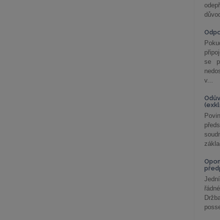
odepř
důvod
Odp
Poku
připo
se p
nedo
v...
Odův
(exk
Povin
před
soudn
zákla
Opom
před
Jední
řádné
Držba
posse