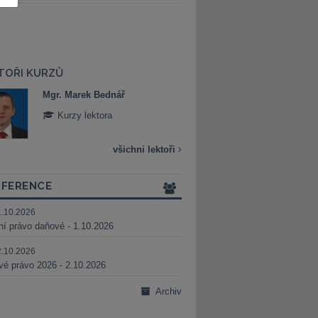
TOŘI KURZŮ
Mgr. Marek Bednář
Mgr. Veronika 
Kurzy lektora
Kurzy lektora
všichni lektoři
FERENCE
1.10.2026
ní právo daňové - 1.10.2026
2.10.2026
é právo 2026 - 2.10.2026
Archiv