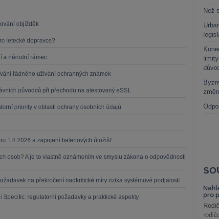
Než s
zování objížděk
Urban
legis
o letecké dopravce?
Kone
ní a národní rámec
limit
důvo
zování řádného užívání ochranných známek
Byzny
právních původců při přechodu na atestovaný eSSL
změn
Odpo
rní priority v oblasti ochrany osobních údajů
 po 1.8.2026 a zapojení bateriových úložišť
ch osob? A je to vlastně oznámením ve smyslu zákona o odpovědnosti
SO
ožadavek na překročení nadkritické míry rizika systémové podjatosti
Nahl
pro 
ii Specific: regulatorní požadavky a praktické aspekty
Rodič
rodič