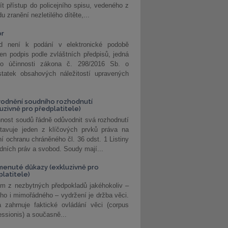
ít přístup do policejního spisu, vedeného z
u zranění nezletilého dítěte,...
or
d není k podání v elektronické podobě
jen podpis podle zvláštních předpisů, jedná
o účinnosti zákona č. 298/2016 Sb. o
statek obsahových náležitostí upravených
odnění soudního rozhodnutí
luzivně pro předplatitele)
nost soudů řádně odůvodnit svá rozhodnutí
stavuje jeden z klíčových prvků práva na
í ochranu chráněného čl. 36 odst. 1 Listiny
dních práv a svobod. Soudy mají...
enuté důkazy (exkluzivně pro
platitele)
m z nezbytných předpokladů jakéhokoliv –
ho i mimořádného – vydržení je držba věci.
 zahrnuje faktické ovládání věci (corpus
ssionis) a současně...