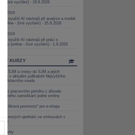
ne - živé vysílání) - 18.8.2026
5.08.2026
ické využití AI nástrojů při analýze a tvorbě
 (online - živé vysílání) - 25.8.2026
1.09.2026
ické využití AI nástrojů při práci s
aturou (online - živé vysílání) - 1.9.2026
INE KURZY
y ze SJM a vnosy do SJM a jejich
izace v aktuální judikatuře Nejvyššího
u a Ústavního soudu
věď z pracovního poměru z důvodu
luveného zameškání jedné směny
„tlačítková povinnost“ pro e-shopy
a cenových ujednání ve smlouvách v
etice
é stavby