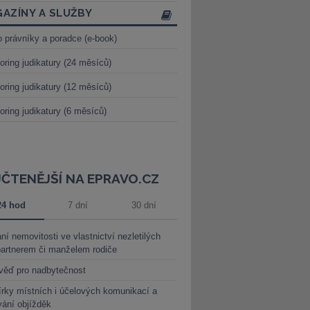
AZÍNY A SLUŽBY
o právníky a poradce (e-book)
oring judikatury (24 měsíců)
oring judikatury (12 měsíců)
oring judikatury (6 měsíců)
JČTENĚJŠÍ NA EPRAVO.CZ
24 hod
7 dní
30 dní
ní nemovitosti ve vlastnictví nezletilých
partnerem či manželem rodiče
věď pro nadbytečnost
rky místních i účelových komunikací a
vání objížděk