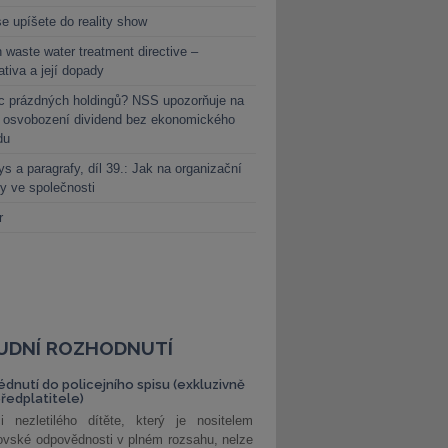
e upíšete do reality show
 waste water treatment directive –
lativa a její dopady
c prázdných holdingů? NSS upozorňuje na
y osvobození dividend bez ekonomického
du
s a paragrafy, díl 39.: Jak na organizační
y ve společnosti
r
UDNÍ ROZHODNUTÍ
édnutí do policejního spisu (exkluzivně
předplatitele)
i nezletilého dítěte, který je nositelem
ovské odpovědnosti v plném rozsahu, nelze