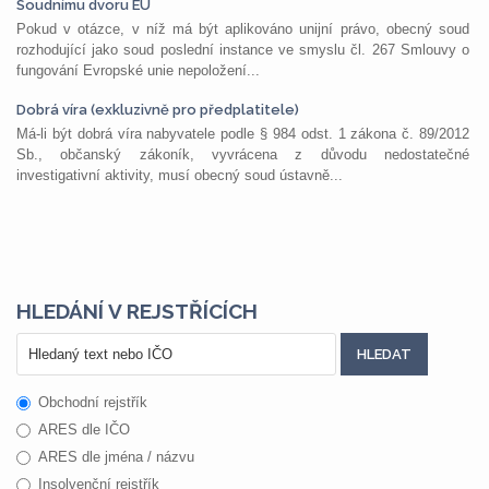
Soudnímu dvoru EU
Pokud v otázce, v níž má být aplikováno unijní právo, obecný soud
rozhodující jako soud poslední instance ve smyslu čl. 267 Smlouvy o
fungování Evropské unie nepoložení...
Dobrá víra (exkluzivně pro předplatitele)
Má-li být dobrá víra nabyvatele podle § 984 odst. 1 zákona č. 89/2012
Sb., občanský zákoník, vyvrácena z důvodu nedostatečné
investigativní aktivity, musí obecný soud ústavně...
HLEDÁNÍ V REJSTŘÍCÍCH
Obchodní rejstřík
ARES dle IČO
ARES dle jména / názvu
Insolvenční rejstřík