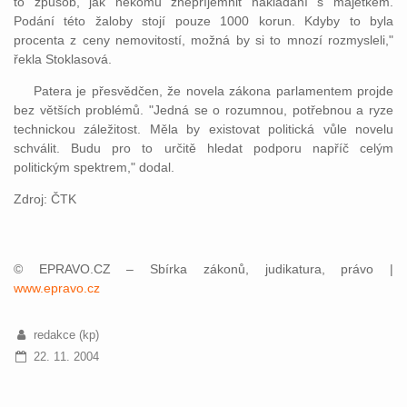
to způsob, jak někomu znepříjemnit nakládání s majetkem.
Podání této žaloby stojí pouze 1000 korun. Kdyby to byla
procenta z ceny nemovitostí, možná by si to mnozí rozmysleli,"
řekla Stoklasová.
Patera je přesvědčen, že novela zákona parlamentem projde
bez větších problémů. "Jedná se o rozumnou, potřebnou a ryze
technickou záležitost. Měla by existovat politická vůle novelu
schválit. Budu pro to určitě hledat podporu napříč celým
politickým spektrem," dodal.
Zdroj: ČTK
© EPRAVO.CZ – Sbírka zákonů, judikatura, právo |
www.epravo.cz
redakce (kp)
22. 11. 2004