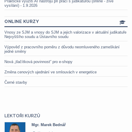
Praktické využití AI nástrojů při práci s judikaturou (online - živé
vysílání) - 1.9.2026
ONLINE KURZY
Vnosy ze SJM a vnosy do SJM a jejich valorizace v aktuální judikatuře
Nejvyššího soudu a Ústavního soudu
Výpověď z pracovního poměru z důvodu neomluveného zameškání
jedné směny
Nová „tlačítková povinnost“ pro e-shopy
Změna cenových ujednání ve smlouvách v energetice
Černé stavby
LEKTOŘI KURZŮ
Mgr. Marek Bednář