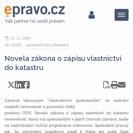
Menu
22. 11. 2004
ID: 29326
upozornění pro uživatele
Novela zákona o zápisu vlastnictví
do katastru
Zamezit takzvaným "obstrukčním spekulantům" ve vydírání
majitelů nemovitostí a pozemků chtějí
poslanci ODS. Novelu zákona o zápisu vlastnictví do katastru
nemovitostí, která má spekulantům v jejich činnosti zabránit, bude
na nadcházející schůzi projednávat sněmovna. Spekulanti pracují
tak, že zpochybní majetkový vztah k třeba jen malé části