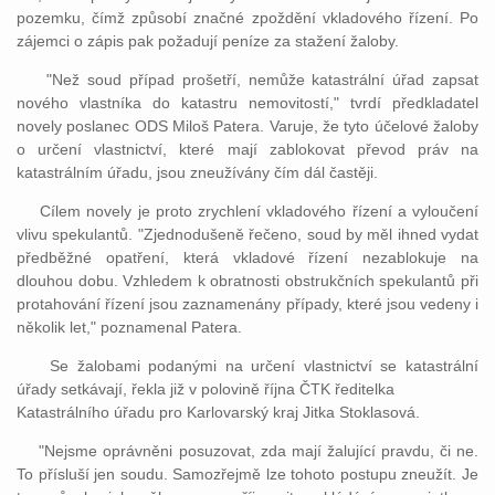
pozemku, čímž způsobí značné zpoždění vkladového řízení. Po
zájemci o zápis pak požadují peníze za stažení žaloby.
"Než soud případ prošetří, nemůže katastrální úřad zapsat
nového vlastníka do katastru nemovitostí," tvrdí předkladatel
novely poslanec ODS Miloš Patera. Varuje, že tyto účelové žaloby
o určení vlastnictví, které mají zablokovat převod práv na
katastrálním úřadu, jsou zneužívány čím dál častěji.
Cílem novely je proto zrychlení vkladového řízení a vyloučení
vlivu spekulantů. "Zjednodušeně řečeno, soud by měl ihned vydat
předběžné opatření, která vkladové řízení nezablokuje na
dlouhou dobu. Vzhledem k obratnosti obstrukčních spekulantů při
protahování řízení jsou zaznamenány případy, které jsou vedeny i
několik let," poznamenal Patera.
Se žalobami podanými na určení vlastnictví se katastrální
úřady setkávají, řekla již v polovině října ČTK ředitelka
Katastrálního úřadu pro Karlovarský kraj Jitka Stoklasová.
"Nejsme oprávněni posuzovat, zda mají žalující pravdu, či ne.
To přísluší jen soudu. Samozřejmě lze tohoto postupu zneužít. Je