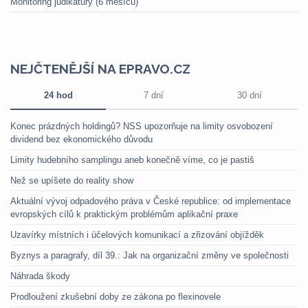
Monitoring judikatury (6 měsíců)
NEJČTENĚJŠÍ NA EPRAVO.CZ
24 hod
7 dní
30 dní
Konec prázdných holdingů? NSS upozorňuje na limity osvobození
dividend bez ekonomického důvodu
Limity hudebního samplingu aneb konečně víme, co je pastiš
Než se upíšete do reality show
Aktuální vývoj odpadového práva v České republice: od implementace
evropských cílů k praktickým problémům aplikační praxe
Uzavírky místních i účelových komunikací a zřizování objížděk
Byznys a paragrafy, díl 39.: Jak na organizační změny ve společnosti
Náhrada škody
Prodloužení zkušební doby ze zákona po flexinovele