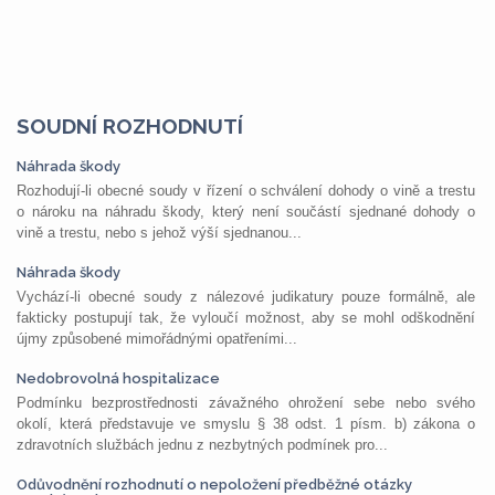
SOUDNÍ ROZHODNUTÍ
Náhrada škody
Rozhodují-li obecné soudy v řízení o schválení dohody o vině a trestu
o nároku na náhradu škody, který není součástí sjednané dohody o
vině a trestu, nebo s jehož výší sjednanou...
Náhrada škody
Vychází-li obecné soudy z nálezové judikatury pouze formálně, ale
fakticky postupují tak, že vyloučí možnost, aby se mohl odškodnění
újmy způsobené mimořádnými opatřeními...
Nedobrovolná hospitalizace
Podmínku bezprostřednosti závažného ohrožení sebe nebo svého
okolí, která představuje ve smyslu § 38 odst. 1 písm. b) zákona o
zdravotních službách jednu z nezbytných podmínek pro...
Odůvodnění rozhodnutí o nepoložení předběžné otázky