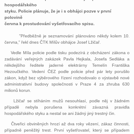
hospodářského
styku. Policie plánuje, že je i s obhájci pozve v první
polovině
června k prostudování vyšetřovacího spisu.
"Předběžně je seznamování plánováno někdy kolem 10.
června," řekl dnes ČTK Mílův obhájce Josef Lžičař.
Vedle Míla policie podle tisku podezírá z obcházení zákona o
zadávání veřejných zakázek Pavla Hejkala, Josefa Sedláka a
někdejšího ředitele jaderné elektrárny Temelín Františka
Hezoučkého. Vedení ČEZ podle policie před pár lety porušilo
zákon, když bez výběrového řízení rozhodovalo o výstavbě nové
administrativní budovy společnosti v Praze 4 za zhruba 630
milionů korun.
Lžičař se stíháním mužů nesouhlasí, podle něj v žádném
případě nebyla porušena konkrétní závazná pravidla
hospodářského styku a nestal se ani žádný jiný trestný čin.
Čtveřici obviněných hrozí až dva roky vězení, zákaz činnosti,
případně peněžitý trest. První vyšetřovatel, který se případem