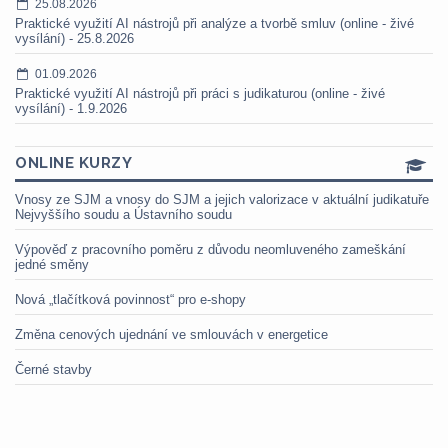
25.08.2026
Praktické využití AI nástrojů při analýze a tvorbě smluv (online - živé
vysílání) - 25.8.2026
01.09.2026
Praktické využití AI nástrojů při práci s judikaturou (online - živé
vysílání) - 1.9.2026
ONLINE KURZY
Vnosy ze SJM a vnosy do SJM a jejich valorizace v aktuální judikatuře
Nejvyššího soudu a Ústavního soudu
Výpověď z pracovního poměru z důvodu neomluveného zameškání
jedné směny
Nová „tlačítková povinnost“ pro e-shopy
Změna cenových ujednání ve smlouvách v energetice
Černé stavby