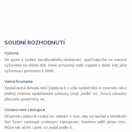
SOUDNÍ ROZHODNUTÍ
Výživné
Ve sporu o vydání bezdůvodného obohacení, spočívajícího ve vrácení
výživného na zletilé dítě, které ochuzený rodič zaplatil v době, kdy jeho
vyživovací povinnost k dítěti...
Valná hromada
Společnická dohoda není (neplyne-li z vůle společníků in concreto něco
jiného) změnou společenské smlouvy (stojí „vedle“ ní). Jsou-li závazky
převzaté společníky ve...
Ustanovení zástupce
Účastníku (obecně vzato) nic nebrání v tom, aby se nechal v kterékoliv
fázi řízení zastoupit zvoleným zástupcem, kterému udělí plnou moc.
Může tak učinit i poté, co podal podle §...