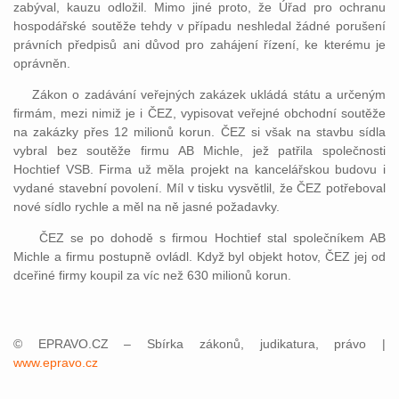
zabýval, kauzu odložil. Mimo jiné proto, že Úřad pro ochranu
hospodářské soutěže tehdy v případu neshledal žádné porušení
právních předpisů ani důvod pro zahájení řízení, ke kterému je
oprávněn.
Zákon o zadávání veřejných zakázek ukládá státu a určeným
firmám, mezi nimiž je i ČEZ, vypisovat veřejné obchodní soutěže
na zakázky přes 12 milionů korun. ČEZ si však na stavbu sídla
vybral bez soutěže firmu AB Michle, jež patřila společnosti
Hochtief VSB. Firma už měla projekt na kancelářskou budovu i
vydané stavební povolení. Míl v tisku vysvětlil, že ČEZ potřeboval
nové sídlo rychle a měl na ně jasné požadavky.
ČEZ se po dohodě s firmou Hochtief stal společníkem AB
Michle a firmu postupně ovládl. Když byl objekt hotov, ČEZ jej od
dceřiné firmy koupil za víc než 630 milionů korun.
© EPRAVO.CZ – Sbírka zákonů, judikatura, právo |
www.epravo.cz