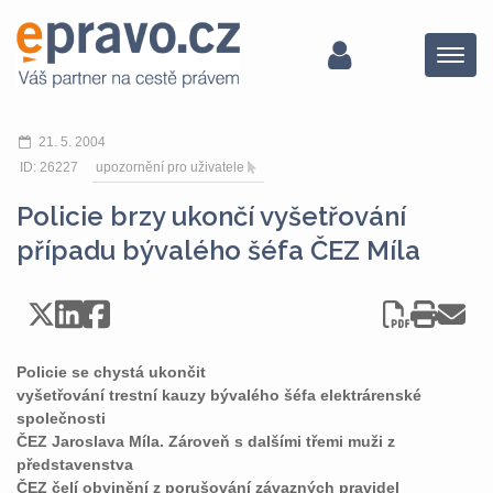
Menu
21. 5. 2004
ID: 26227
upozornění pro uživatele
Policie brzy ukončí vyšetřování
případu bývalého šéfa ČEZ Míla
Policie se chystá ukončit
vyšetřování trestní kauzy bývalého šéfa elektrárenské
společnosti
ČEZ Jaroslava Míla. Zároveň s dalšími třemi muži z
představenstva
ČEZ čelí obvinění z porušování závazných pravidel