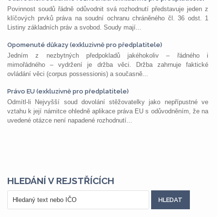
Povinnost soudů řádně odůvodnit svá rozhodnutí představuje jeden z
klíčových prvků práva na soudní ochranu chráněného čl. 36 odst. 1
Listiny základních práv a svobod. Soudy mají...
Opomenuté důkazy (exkluzivně pro předplatitele)
Jedním z nezbytných předpokladů jakéhokoliv – řádného i
mimořádného – vydržení je držba věci. Držba zahrnuje faktické
ovládání věci (corpus possessionis) a současně...
Právo EU (exkluzivně pro předplatitele)
Odmítl-li Nejvyšší soud dovolání stěžovatelky jako nepřípustné ve
vztahu k její námitce ohledně aplikace práva EU s odůvodněním, že na
uvedené otázce není napadené rozhodnutí...
HLEDÁNÍ V REJSTŘÍCÍCH