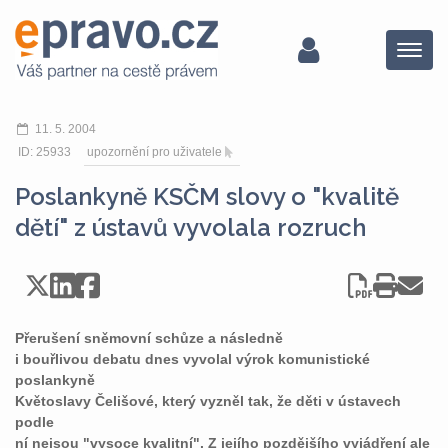
Menu
11. 5. 2004
ID: 25933
upozornění pro uživatele
Poslankyně KSČM slovy o "kvalitě
dětí" z ústavů vyvolala rozruch
Přerušení sněmovní schůze a následně
i bouřlivou debatu dnes vyvolal výrok komunistické
poslankyně
Květoslavy Čelišové, který vyzněl tak, že děti v ústavech
podle
ní nejsou "vysoce kvalitní". Z jejího pozdějšího vyjádření ale