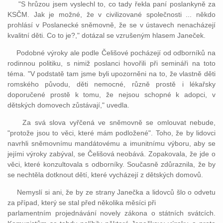
"S hrůzou jsem vyslechl to, co tady řekla paní poslankyně za
KSČM. Jak je možné, že v civilizované společnosti ... někdo
prohlásí v Poslanecké sněmovně, že se v ústavech nenacházejí
kvalitní děti. Co to je?," dotázal se vzrušeným hlasem Janeček.
Podobné výroky ale podle Čelišové pocházejí od odborníků na
rodinnou politiku, s nimiž poslanci hovořili při semináři na toto
téma. "V podstatě tam jsme byli upozorněni na to, že vlastně děti
romského původu, děti nemocné, různě prostě i lékařsky
doporučené prostě k tomu, že nejsou schopné k adopci, v
dětských domovech zůstávají," uvedla.
Za svá slova vyřčená ve sněmovně se omlouvat nebude,
"protože jsou to věci, které mám podložené". Toho, že by lidovci
navrhli sněmovnímu mandátovému a imunitnímu výboru, aby se
jejími výroky zabýval, se Čelišová neobává. Zopakovala, že jde o
věci, které konzultovala s odborníky. Současně zdůraznila, že by
se nechtěla dotknout dětí, které vycházejí z dětských domovů.
Nemyslí si ani, že by ze strany Janečka a lidovců šlo o odvetu
za případ, který se stal před několika měsíci při
parlamentním projednávání novely zákona o státních svátcích.