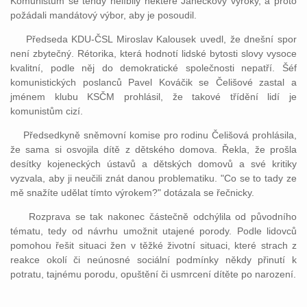
Komunistům se tehdy nelíbily některé Janečkovy výroky, a proto
požádali mandátový výbor, aby je posoudil.
Předseda KDU-ČSL Miroslav Kalousek uvedl, že dnešní spor
není zbytečný. Rétorika, která hodnotí lidské bytosti slovy vysoce
kvalitní, podle něj do demokratické společnosti nepatří. Šéf
komunistických poslanců Pavel Kováčik se Čelišové zastal a
jménem klubu KSČM prohlásil, že takové třídění lidí je
komunistům cizí.
Předsedkyně sněmovní komise pro rodinu Čelišová prohlásila,
že sama si osvojila dítě z dětského domova. Řekla, že prošla
desítky kojeneckých ústavů a dětských domovů a své kritiky
vyzvala, aby ji neučili znát danou problematiku. "Co se to tady ze
mě snažíte udělat tímto výrokem?" dotázala se řečnicky.
Rozprava se tak nakonec částečně odchýlila od původního
tématu, tedy od návrhu umožnit utajené porody. Podle lidovců
pomohou řešit situaci žen v těžké životní situaci, které strach z
reakce okolí či neúnosné sociální podmínky někdy přinutí k
potratu, tajnému porodu, opuštění či usmrcení dítěte po narození.