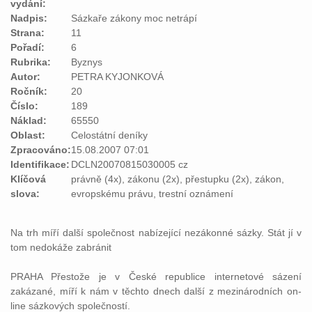
vydání:
Nadpis:
Sázkaře zákony moc netrápí
Strana:
11
Pořadí:
6
Rubrika:
Byznys
Autor:
PETRA KYJONKOVÁ
Ročník:
20
Číslo:
189
Náklad:
65550
Oblast:
Celostátní deníky
Zpracováno:
15.08.2007 07:01
Identifikace:
DCLN20070815030005 cz
Klíčová
právně (4x), zákonu (2x), přestupku (2x), zákon,
slova:
evropskému právu, trestní oznámení
Na trh míří další společnost nabízející nezákonné sázky. Stát jí v
tom nedokáže zabránit
PRAHA Přestože je v České republice internetové sázení
zakázané, míří k nám v těchto dnech další z mezinárodních on-
line sázkových společností.