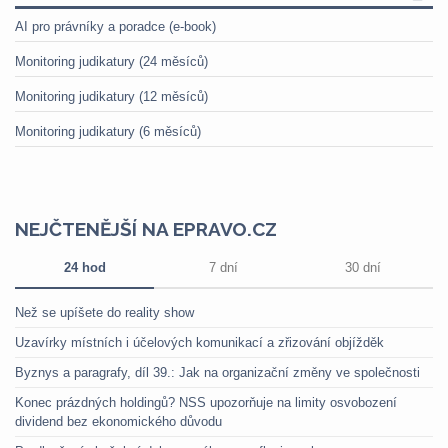
AI pro právníky a poradce (e-book)
Monitoring judikatury (24 měsíců)
Monitoring judikatury (12 měsíců)
Monitoring judikatury (6 měsíců)
NEJČTENĚJŠÍ NA EPRAVO.CZ
24 hod
7 dní
30 dní
Než se upíšete do reality show
Uzavírky místních i účelových komunikací a zřizování objížděk
Byznys a paragrafy, díl 39.: Jak na organizační změny ve společnosti
Konec prázdných holdingů? NSS upozorňuje na limity osvobození
dividend bez ekonomického důvodu