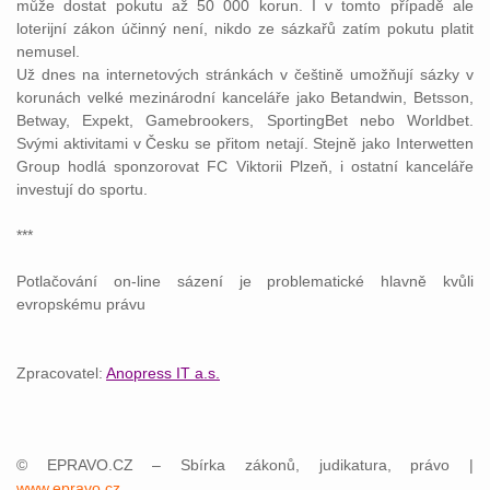
může dostat pokutu až 50 000 korun. I v tomto případě ale
loterijní
zákon
účinný není, nikdo ze sázkařů zatím pokutu platit
nemusel.
Už dnes na internetových stránkách v češtině umožňují sázky v
korunách velké mezinárodní kanceláře jako Betandwin, Betsson,
Betway, Expekt, Gamebrookers, SportingBet nebo Worldbet.
Svými aktivitami v Česku se přitom netají. Stejně jako Interwetten
Group hodlá sponzorovat FC Viktorii Plzeň, i ostatní kanceláře
investují do sportu.
***
Potlačování on-line sázení je problematické hlavně kvůli
evropskému
právu
Zpracovatel:
Anopress IT a.s.
© EPRAVO.CZ – Sbírka zákonů, judikatura, právo |
www.epravo.cz