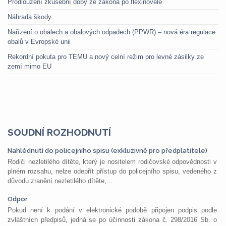
Prodloužení zkušební doby ze zákona po flexinovele
Náhrada škody
Nařízení o obalech a obalových odpadech (PPWR) – nová éra regulace
obalů v Evropské unii
Rekordní pokuta pro TEMU a nový celní režim pro levné zásilky ze
zemí mimo EU
SOUDNÍ ROZHODNUTÍ
Nahlédnutí do policejního spisu (exkluzivně pro předplatitele)
Rodiči nezletilého dítěte, který je nositelem rodičovské odpovědnosti v
plném rozsahu, nelze odepřít přístup do policejního spisu, vedeného z
důvodu zranění nezletilého dítěte,...
Odpor
Pokud není k podání v elektronické podobě připojen podpis podle
zvláštních předpisů, jedná se po účinnosti zákona č. 298/2016 Sb. o