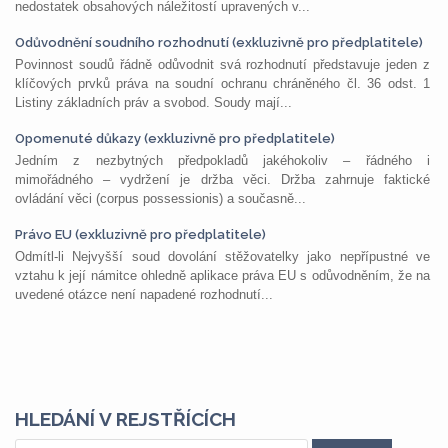
nedostatek obsahových náležitostí upravených v...
Odůvodnění soudního rozhodnutí (exkluzivně pro předplatitele)
Povinnost soudů řádně odůvodnit svá rozhodnutí představuje jeden z
klíčových prvků práva na soudní ochranu chráněného čl. 36 odst. 1
Listiny základních práv a svobod. Soudy mají...
Opomenuté důkazy (exkluzivně pro předplatitele)
Jedním z nezbytných předpokladů jakéhokoliv – řádného i
mimořádného – vydržení je držba věci. Držba zahrnuje faktické
ovládání věci (corpus possessionis) a současně...
Právo EU (exkluzivně pro předplatitele)
Odmítl-li Nejvyšší soud dovolání stěžovatelky jako nepřípustné ve
vztahu k její námitce ohledně aplikace práva EU s odůvodněním, že na
uvedené otázce není napadené rozhodnutí...
HLEDÁNÍ V REJSTŘÍCÍCH