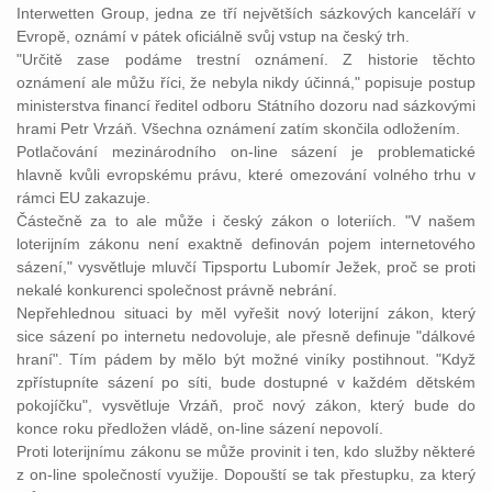
Interwetten Group, jedna ze tří největších sázkových kanceláří v
Evropě, oznámí v pátek oficiálně svůj vstup na český trh.
"Určitě zase podáme
trestní
oznámení
. Z historie těchto
oznámení ale můžu říci, že nebyla nikdy účinná," popisuje postup
ministerstva financí ředitel odboru Státního dozoru nad sázkovými
hrami Petr Vrzáň. Všechna oznámení zatím skončila odložením.
Potlačování mezinárodního on-line sázení je problematické
hlavně kvůli
evropskému
právu
, které omezování volného trhu v
rámci EU zakazuje.
Částečně za to ale může i český
zákon
o loteriích. "V našem
loterijním
zákonu
není exaktně definován pojem internetového
sázení," vysvětluje mluvčí Tipsportu Lubomír Ježek, proč se proti
nekalé konkurenci společnost
právně
nebrání.
Nepřehlednou situaci by měl vyřešit nový loterijní
zákon
, který
sice sázení po internetu nedovoluje, ale přesně definuje "dálkové
hraní". Tím pádem by mělo být možné viníky postihnout. "Když
zpřístupníte sázení po síti, bude dostupné v každém dětském
pokojíčku", vysvětluje Vrzáň, proč nový
zákon
, který bude do
konce roku předložen vládě, on-line sázení nepovolí.
Proti loterijnímu
zákonu
se může provinit i ten, kdo služby některé
z on-line společností využije. Dopouští se tak
přestupku
, za který