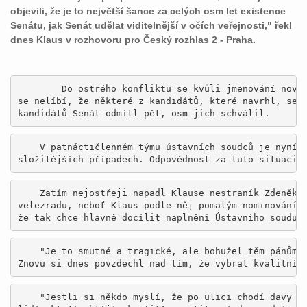
objevili, že je to největší šance za celých osm let existence
Senátu, jak Senát udělat viditelnější v očích veřejnosti," řekl
dnes Klaus v rozhovoru pro Český rozhlas 2 - Praha.
        Do ostrého konfliktu se kvůli jmenování novýc
se nelíbí, že některé z kandidátů, které navrhl, sená
kandidátů Senát odmítl pět, osm jich schválil. 
    V patnáctičlenném týmu ústavních soudců je nyní p
    Zatím nejostřeji napadl Klause nestraník Zdeněk B
velezradu, neboť Klaus podle něj pomalým nominováním 
    "Je to smutné a tragické, ale bohužel těm pánům B
    "Jestli si někdo myslí, že po ulici chodí davy id