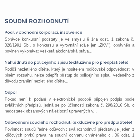
SOUDNÍ ROZHODNUTÍ
Podíl v obchodní korporaci, insolvence
Správce konkursní podstaty je ve smyslu § 14a odst. 1 zákona č.
328/1991 Sb., o konkursu a vyrovnání (dále jen „ZKV“), oprávněn a
povinen vykonávat veškerá akcionářská práva...
Nahlédnutí do policejního spisu (exkluzivně pro předplatitele)
Rodiči nezletilého dítěte, který je nositelem rodičovské odpovědnosti v
plném rozsahu, nelze odepřít přístup do policejního spisu, vedeného z
důvodu zranění nezletilého dítěte,...
Odpor
Pokud není k podání v elektronické podobě připojen podpis podle
zvláštních předpisů, jedná se po účinnosti zákona č. 298/2016 Sb. o
nedostatek obsahových náležitostí upravených v...
Odůvodnění soudního rozhodnutí (exkluzivně pro předplatitele)
Povinnost soudů řádně odůvodnit svá rozhodnutí představuje jeden z
klíčových prvků práva na soudní ochranu chráněného čl. 36 odst. 1