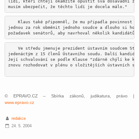
lidí, kteří chtějí okamžitě opustit svá dosavadní zam
    Klaus také připomněl, že mu připadla povinnost vy
jednou za rok obměnit jednoho soudce a dlouho si ho p
    Ve středu jmenuje prezident ústavním soudcem Stan
jedenáctým z 15 členů Ústavního soudu. Další kandidát
Její schvalování se podle Klause "zdárně chýlí ke kon
znovu rozhodovat v plénu o složitějších ústavních stí
© EPRAVO.CZ – Sbírka zákonů, judikatura, právo |
www.epravo.cz
redakce
24. 5. 2004