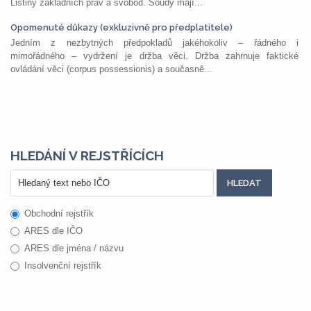
Listiny základních práv a svobod. Soudy mají...
Opomenuté důkazy (exkluzivně pro předplatitele)
Jedním z nezbytných předpokladů jakéhokoliv – řádného i
mimořádného – vydržení je držba věci. Držba zahrnuje faktické
ovládání věci (corpus possessionis) a současně...
HLEDÁNÍ V REJSTŘÍCÍCH
Obchodní rejstřík
ARES dle IČO
ARES dle jména / názvu
Insolvenční rejstřík