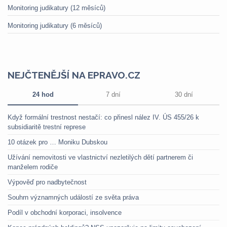
Monitoring judikatury (12 měsíců)
Monitoring judikatury (6 měsíců)
NEJČTENĚJŠÍ NA EPRAVO.CZ
24 hod
7 dní
30 dní
Když formální trestnost nestačí: co přinesl nález IV. ÚS 455/26 k
subsidiaritě trestní represe
10 otázek pro … Moniku Dubskou
Užívání nemovitosti ve vlastnictví nezletilých dětí partnerem či
manželem rodiče
Výpověď pro nadbytečnost
Souhrn významných událostí ze světa práva
Podíl v obchodní korporaci, insolvence