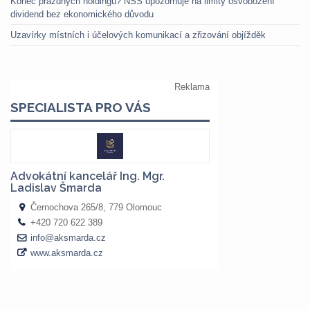
Konec prázdných holdingů? NSS upozorňuje na limity osvobození
dividend bez ekonomického důvodu
Uzavírky místních i účelových komunikací a zřizování objížděk