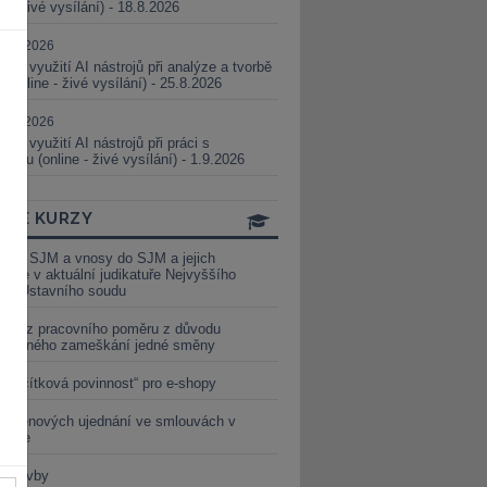
ne - živé vysílání) - 18.8.2026
5.08.2026
ické využití AI nástrojů při analýze a tvorbě
 (online - živé vysílání) - 25.8.2026
1.09.2026
ické využití AI nástrojů při práci s
aturou (online - živé vysílání) - 1.9.2026
INE KURZY
y ze SJM a vnosy do SJM a jejich
izace v aktuální judikatuře Nejvyššího
u a Ústavního soudu
věď z pracovního poměru z důvodu
luveného zameškání jedné směny
„tlačítková povinnost“ pro e-shopy
a cenových ujednání ve smlouvách v
etice
é stavby