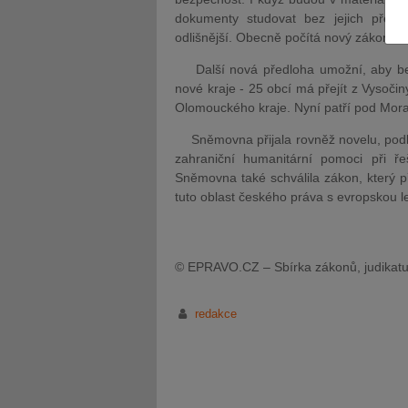
dokumenty studovat bez jejich předch
odlišnější. Obecně počítá nový zákon s tí
Další nová předloha umožní, aby bezmá
nové kraje - 25 obcí má přejít z Vysoči
Olomouckého kraje. Nyní patří pod Mor
JUDr. Tomáš Nielsen
JUDr. Tom
Sněmovna přijala rovněž novelu, podl
Kurzy lektora
Kurzy le
zahraniční humanitární pomoci při ře
Sněmovna také schválila zákon, který p
tuto oblast českého práva s evropskou le
© EPRAVO.CZ – Sbírka zákonů, judikatu
redakce