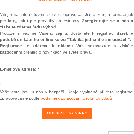
la pro práci s archivními
(onli
2
Vítejte na internetovém serveru epravo.cz. Jsme zdroj informací jak
Prakt
Pokračovat v ní bude dnes odpoledne rozpravou o informaci
pro laiky, tak i pro právníky profesionály.
Zaregistrujte se u nás a
smluv
ho o jeho záměrech a stavu systému veřejného zdravotního
získejte zdarma řadu výhod.
vo páteční vystoupení před sněmovnou.
Protože si vážíme Vašeho zájmu, dostanete k registraci
dárek v
0
podobě unikátního online kurzu "Taktika jednání o smlouvách".
Prakt
la poslankyně KSČM Květoslava Čelišová při druhém čtení
judik
Registrace je zdarma, k ničemu Vás nezavazuje
a získáte
tajené porody. Krátké přerušení schůze i bouřlivou debatu
každodenní přehled o novinkách ve světě práva.
 děti v ústavech podle ní nejsou "vysoce kvalitní". Z jejího
ONL
tím mínila určité znevýhodnění některých dětí v šancích na
lá. Ostře se proti němu vyslovili hlavně lidovci.
E-mailová adresa:
*
Vnos
valor
la utajené porody, a dalším lidoveckém návrhu, který by
soud
ozhodovat asi až v červnu. Na pozdější dobu odsunuli také
Výpo
by se i na české občany vztahoval evropský zatykač. Politici
Vaše data jsou u nás v bezpečí. Údaje vyplněné při této registraci
neom
lik je kvůli tomu potřeba měnit ústavní Listinu základních
zpracováváme podle
podmínek zpracování osobních údajů
e týkají eurozatykače, vrátili do druhého čtení.
Nová 
Změn
energ
ora už včera. Přijala nový archivní zákon, který historikům
oumat dokumenty, jež do konce roku 1989 vytvořila Státní
Čern
 citlivé osobní údaje o dosud žijících osobách, bude možné