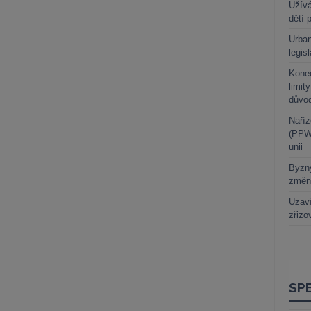
Užívá
dětí 
Urban
legis
Kone
limit
důvo
Naříz
(PPWR
unii
Byzny
změn
Uzaví
zřizo