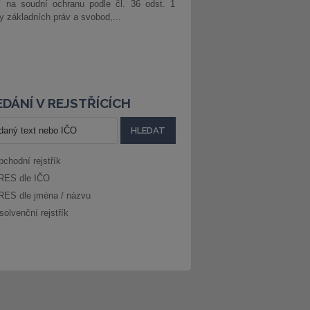
í na soudní ochranu podle čl. 36 odst. 1
ny základních práv a svobod,...
DÁNÍ V REJSTŘÍCÍCH
bchodní rejstřík
RES dle IČO
RES dle jména / názvu
solvenční rejstřík