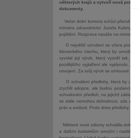
některých krajů a vytvoří nová pravid
dokumenty.
Večer dolní komora schůzi přerušila. 
ministra zdravotnictví Jozefa Kubinyi
pojištění. Rozprava naváže na ministro
O největší vzrušení se včera postara
lidoveckého návrhu, který by umožnil u
vyvolal její výrok, který vyzněl tak, že
pozdějšího vyjádření ale vyplynulo, že 
osvojení. Za svůj výrok se omlouvat nehod
O schválení předlohy, která by umožni
zrychlil adopce, ale budou poslanci r
schvalování předloh, na jejichž základě 
se stále nemohou dohodnout, zda a nako
práv a svobod. Proto dnes předlohy, jež s
Některé nové zákony schválila dolní kom
a dalším badatelům umožní i nadále zk
bezpečnost. I když budou v materiálech