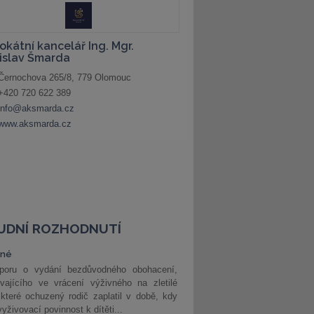
UDNÍ ROZHODNUTÍ
vné
poru o vydání bezdůvodného obohacení,
vajícího ve vrácení výživného na zletilé
 které ochuzený rodič zaplatil v době, kdy
vyživovací povinnost k dítěti...