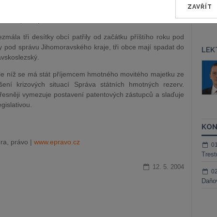
ZAVŘÍT
ozího souhlasu. Nahlížení do dalších archiválií má být
m, že přístupné budou archiválie starší 30 let.
la tři desítky obcí patřily od začátku příštího roku pod
ny pod správu Jihomoravského kraje, tři obce mají spadat do
LEK
avskoslezský.
áš Sokol
JUDr. Martin Maisner, Ph.D.,
e níž se má stát příjemcem hmotného movitého majetku ze
MCIArb
ktora
šení krizových situací Správa státních hmotných rezerv.
Kurzy lektora
řesněji vymezuje postavení patentových zástupců a slaďuje
gislativou.
KON
ra, právo |
www.epravo.cz
0
Trest
12. 5. 2004
0
Daňov