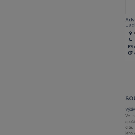
SO
Výži
Ve s
spočí
dítě,
jeho 