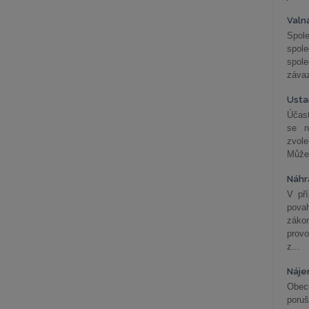
Valn
Spol
spol
spole
závaz
Usta
Účast
se n
zvol
Může 
Náhr
V př
pova
záko
prov
z...
Náje
Obec
poru