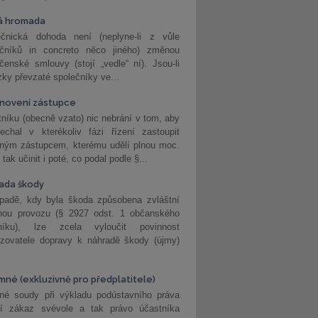
á hromada
ečnická dohoda není (neplyne-li z vůle
ečníků in concreto něco jiného) změnou
čenské smlouvy (stojí „vedle“ ní). Jsou-li
ky převzaté společníky ve...
novení zástupce
níku (obecně vzato) nic nebrání v tom, aby
echal v kterékoliv fázi řízení zastoupit
eným zástupcem, kterému udělí plnou moc.
tak učinit i poté, co podal podle §...
ada škody
ípadě, kdy byla škoda způsobena zvláštní
hou provozu (§ 2927 odst. 1 občanského
níku), lze zcela vyloučit povinnost
ozovatele dopravy k náhradě škody (újmy)
mné (exkluzivně pro předplatitele)
né soudy při výkladu podústavního práva
ší zákaz svévole a tak právo účastníka