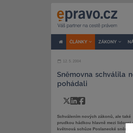
ČLÁNKY
ZÁKONY
N
12. 5. 2004
Sněmovna schválila n
pohádali
Schválením nových zákonů, ale také
prudkou hádkou hlavně mezi lidovci 
květnová schůze Poslanecké sněmovn