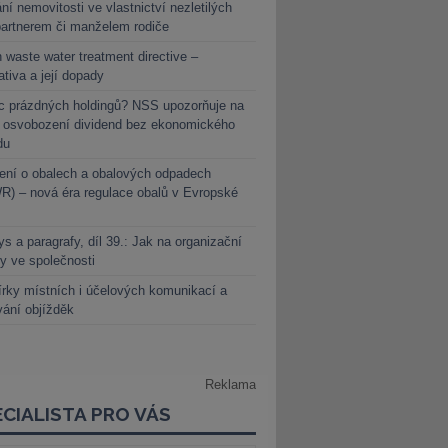
ní nemovitosti ve vlastnictví nezletilých
partnerem či manželem rodiče
 waste water treatment directive –
lativa a její dopady
c prázdných holdingů? NSS upozorňuje na
y osvobození dividend bez ekonomického
du
ení o obalech a obalových odpadech
) – nová éra regulace obalů v Evropské
s a paragrafy, díl 39.: Jak na organizační
y ve společnosti
rky místních i účelových komunikací a
vání objížděk