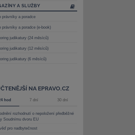
AZÍNY A SLUŽBY
o právníky a poradce
o právníky a poradce (e-book)
oring judikatury (24 měsíců)
oring judikatury (12 měsíců)
oring judikatury (6 měsíců)
JČTENĚJŠÍ NA EPRAVO.CZ
24 hod
7 dní
30 dní
dnění rozhodnutí o nepoložení předběžné
ky Soudnímu dvoru EU
věď pro nadbytečnost