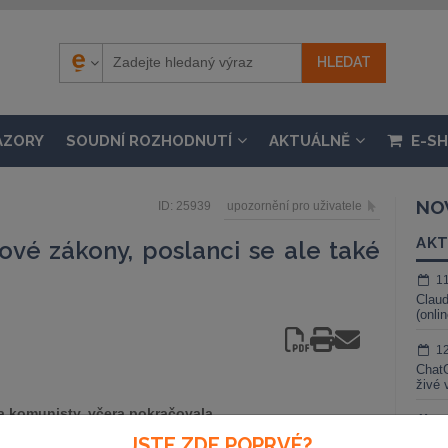
ÁZORY
SOUDNÍ ROZHODNUTÍ
AKTUÁLNĚ
E-S
NO
ID: 25939
upozornění pro uživatele
AKT
ové zákony, poslanci se ale také
1
Claud
(onli
1
ChatG
živé 
a komunisty, včera pokračovala
1
y. Nové předlohy změní hranice
Gemin
JSTE ZDE POPRVÉ?