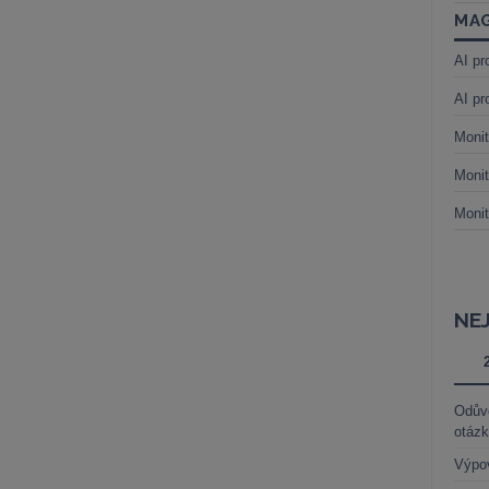
MAG
AI pr
AI pr
Monit
Monit
Monit
NE
Odůvo
otáz
Výpo