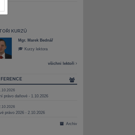
TOŘI KURZŮ
Mgr. Marek Bednář
Mgr. Veronika 
Kurzy lektora
Kurzy lektora
všichni lektoři
FERENCE
1.10.2026
ní právo daňové - 1.10.2026
2.10.2026
é právo 2026 - 2.10.2026
Archiv