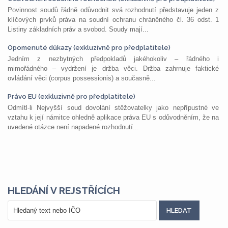
Povinnost soudů řádně odůvodnit svá rozhodnutí představuje jeden z
klíčových prvků práva na soudní ochranu chráněného čl. 36 odst. 1
Listiny základních práv a svobod. Soudy mají...
Opomenuté důkazy (exkluzivně pro předplatitele)
Jedním z nezbytných předpokladů jakéhokoliv – řádného i
mimořádného – vydržení je držba věci. Držba zahrnuje faktické
ovládání věci (corpus possessionis) a současně...
Právo EU (exkluzivně pro předplatitele)
Odmítl-li Nejvyšší soud dovolání stěžovatelky jako nepřípustné ve
vztahu k její námitce ohledně aplikace práva EU s odůvodněním, že na
uvedené otázce není napadené rozhodnutí...
HLEDÁNÍ V REJSTŘÍCÍCH