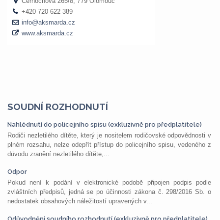
SOUDNÍ ROZHODNUTÍ
Nahlédnutí do policejního spisu (exkluzivně pro předplatitele)
Rodiči nezletilého dítěte, který je nositelem rodičovské odpovědnosti v
plném rozsahu, nelze odepřít přístup do policejního spisu, vedeného z
důvodu zranění nezletilého dítěte,...
Odpor
Pokud není k podání v elektronické podobě připojen podpis podle
zvláštních předpisů, jedná se po účinnosti zákona č. 298/2016 Sb. o
nedostatek obsahových náležitostí upravených v...
Odůvodnění soudního rozhodnutí (exkluzivně pro předplatitele)