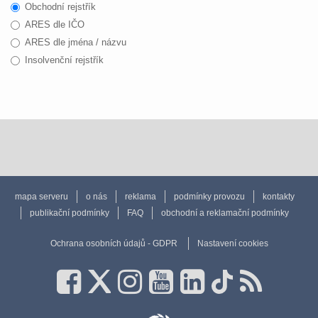
Obchodní rejstřík
ARES dle IČO
ARES dle jména / názvu
Insolvenční rejstřík
mapa serveru
o nás
reklama
podmínky provozu
kontakty
publikační podmínky
FAQ
obchodní a reklamační podmínky
Ochrana osobních údajů - GDPR
Nastavení cookies