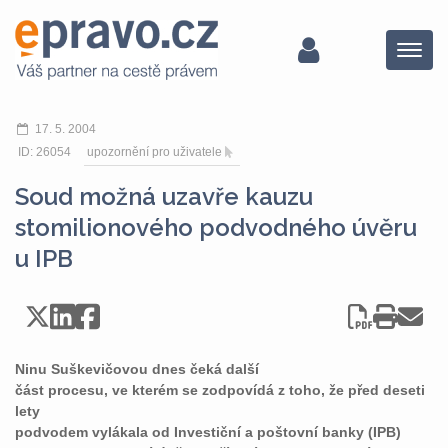
Menu
17. 5. 2004
ID: 26054
upozornění pro uživatele
Soud možná uzavře kauzu
stomilionového podvodného úvěru
u IPB
Ninu Suškevičovou dnes čeká další
část procesu, ve kterém se zodpovídá z toho, že před deseti
lety
podvodem vylákala od Investiční a poštovní banky (IPB)