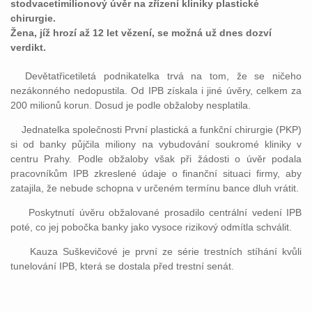
stodvacetimilionový úvěr na zřízení kliniky plastické
chirurgie.
Žena, jíž hrozí až 12 let vězení, se možná už dnes dozví
verdikt.
Devětatřicetiletá podnikatelka trvá na tom, že se ničeho
nezákonného nedopustila. Od IPB získala i jiné úvěry, celkem za
200 milionů korun. Dosud je podle obžaloby nesplatila.
Jednatelka společnosti První plastická a funkční chirurgie (PKP)
si od banky půjčila miliony na vybudování soukromé kliniky v
centru Prahy. Podle obžaloby však při žádosti o úvěr podala
pracovníkům IPB zkreslené údaje o finanční situaci firmy, aby
zatajila, že nebude schopna v určeném termínu bance dluh vrátit.
Poskytnutí úvěru obžalované prosadilo centrální vedení IPB
poté, co jej pobočka banky jako vysoce rizikový odmítla schválit.
Kauza Suškevičové je první ze série trestních stíhání kvůli
tunelování IPB, která se dostala před trestní senát.