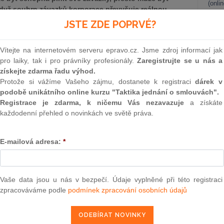
(onli
když souhrn závazků korporace převyšuje reálnou
 může vzniknout jen pouhým poklesem obecné ceny
2
JSTE ZDE POPRVÉ?
 na některá rizika neformální restrukturalizace i na
Prakt
smluv
né reorganizace.
Vítejte na internetovém serveru epravo.cz. Jsme zdroj informací jak
0
pro laiky, tak i pro právníky profesionály.
Zaregistrujte se u nás a
Prakt
získejte zdarma řadu výhod.
judik
Protože si vážíme Vašeho zájmu, dostanete k registraci
dárek v
podobě unikátního online kurzu "Taktika jednání o smlouvách".
ONL
Registrace je zdarma, k ničemu Vás nezavazuje
a získáte
každodenní přehled o novinkách ve světě práva.
Vnos
valor
ření k jeho ozdravění. Děje se tak buď cestou neformální
soud
E-mailová adresa:
*
organizací v rámci insolvenčního procesu. Smyslem tohoto
Výpo
eformální restrukturalizace pokud se již obchodní společnost
neom
ází v úpadku. Přes panující předsudky vůči reorganizaci bych
šení oproti neformální restrukturalizaci.
Nová 
Vaše data jsou u nás v bezpečí. Údaje vyplněné při této registraci
zpracováváme podle
podmínek zpracování osobních údajů
Změn
energ
adě různých významů. Obecně lze vymezit tento pojem tak,
pšení struktury, organizace, systému anebo poměrů. Ze
Čern