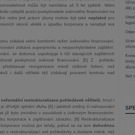
Užívá
dporovatelnost může být namítána až 5 let zpětně. Velmi
dětí 
akkoliv vylepšit pozici poskytovatele úvěrového financování na
Urban
ištění nebo jiné právní úkony mohou být také
neplatné
pro
legis
rávních úkonů věděli o úpadku korporace a nenabyli svá
Odpo
omu získává velmi komfortní režim úvěrového financování.
Uzaví
zřizo
ncování získává superprioritu a nezpochybnitelné zajištění.
ání, se dokonce uspokojuje k tíži stávajících zajištěních
Kone
 možnosti poskytnout úvěrové financování. [5] Z pohledu
limit
í představuje reorganizace méně rizikové řešení, než
důvo
akož i další věřitelé též získávají procesní kontrolu nad
Než s
a
neformální restrukturalizace
pohledávek věřitelů
, hrozí i
e dřívější splnění dluhu [6] i jakékoli změny či nahrazování
k již bylo zmíněno v souvislosti s úvěrovým financováním,
ku korporace k zajišťování závazku. [8] Restrukturalizace
u korporace možná jen tehdy, pokud se na tom
dohodnou
sí s restrukturalizací své pohledávky a dostane méně, než