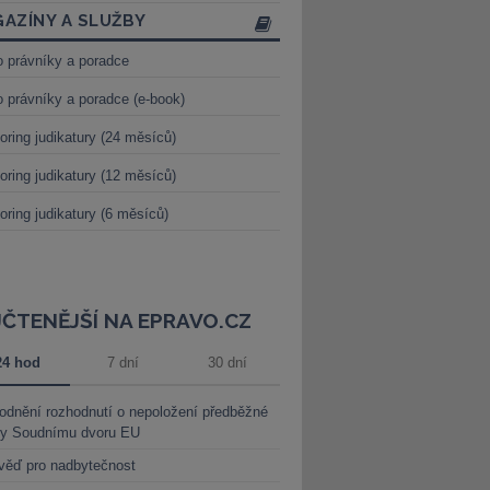
AZÍNY A SLUŽBY
o právníky a poradce
o právníky a poradce (e-book)
oring judikatury (24 měsíců)
oring judikatury (12 měsíců)
oring judikatury (6 měsíců)
JČTENĚJŠÍ NA EPRAVO.CZ
24 hod
7 dní
30 dní
dnění rozhodnutí o nepoložení předběžné
ky Soudnímu dvoru EU
věď pro nadbytečnost