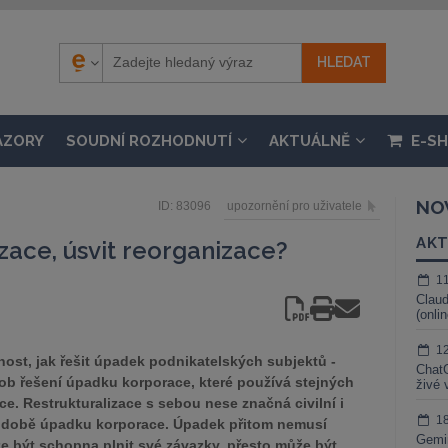
ÁZORY
SOUDNÍ ROZHODNUTÍ
AKTUÁLNĚ
E-S
NO
ID: 83096
upozornění pro uživatele
AKT
zace, úsvit reorganizace?
1
Claud
(onli
1
ost, jak řešit úpadek podnikatelských subjektů -
ChatG
sob řešení úpadku korporace, které používá stejných
živé 
ce. Restrukturalizace s sebou nese značná civilní i
1
a v době úpadku korporace. Úpadek přitom nemusí
Gemin
e být schopna plnit své závazky, přesto může být