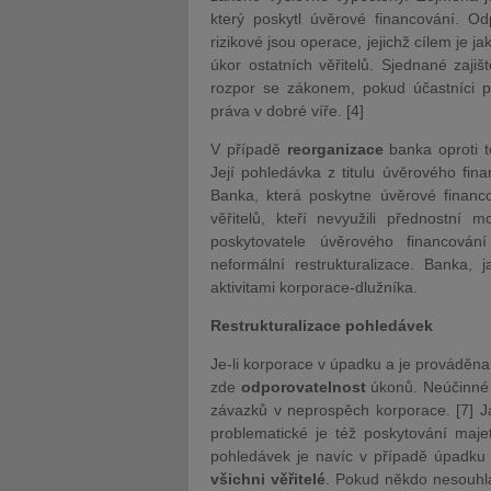
který poskytl úvěrové financování. O
rizikové jsou operace, jejichž cílem je j
úkor ostatních věřitelů. Sjednané zaj
rozpor se zákonem, pokud účastníci p
práva v dobré víře. [4]
V případě
reorganizace
banka oproti t
Její pohledávka z titulu úvěrového fina
Banka, která poskytne úvěrové financov
věřitelů, kteří nevyužili přednostní
poskytovatele úvěrového financován
neformální restrukturalizace. Banka, j
aktivitami korporace-dlužníka.
Restrukturalizace pohledávek
Je-li korporace v úpadku a je prováděn
zde
odporovatelnost
úkonů. Neúčinné j
závazků v neprospěch korporace. [7] Ja
problematické je též poskytování majet
pohledávek je navíc v případě úpadk
všichni věřitelé
. Pokud někdo nesouhla