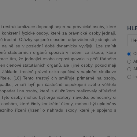
ní restrukturalizace dopadají nejen na právnické osoby, které
HLE
a konkrétní fyzické osoby, které za právnické osoby jednají.
ovině trestní. Otázky spojené s osobní odpovědností jednajících
 na ně se v poslední době dynamicky vyvíjejí. Lze zmínit
nů statutárních orgánů spočívá v ručení za škodu, která
O
race tím, že jednající osoba nepostupovala s péčí řádného
A
 členové statutárních orgánů, ale i jiné osoby, pokud mají
A
] Základní trestně právní riziko spočívá v naplnění skutkové
In
řitele. [18] Tento trestný čin směřuje primárně na osoby,
 úpadku, zmaří byť jen částečně uspokojení svého věřitele
opadat i na osoby, které s dlužníkem realizovaly příslušné
. Tyto osoby mohou být organizátory, návodci, pomocníky či
i osobám, které činily konkrétní úkony, mohou být uplatněny
ního řízení (řízení o náhradu škody, které je spojeno s