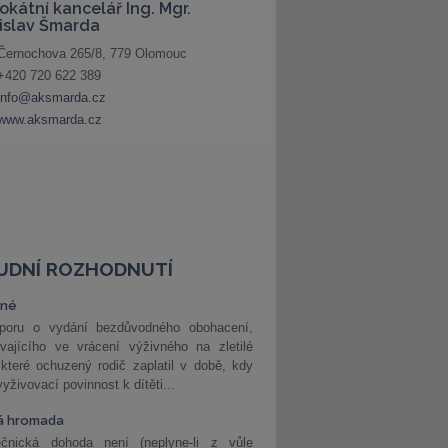
UDNÍ ROZHODNUTÍ
vné
poru o vydání bezdůvodného obohacení,
vajícího ve vrácení výživného na zletilé
 které ochuzený rodič zaplatil v době, kdy
vyživovací povinnost k dítěti...
á hromada
ečnická dohoda není (neplyne-li z vůle