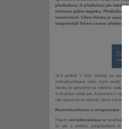
předlužena. O předlužení jde tehdy, 
hodnotu jejího majetku. Předlužení
nemovitostí. Cílem článku je upozornit
bezpečnější řešení cestou předjedna
Je-li podnik v krizi, hledají se opat
restrukturalizace nebo (nyní nově) re
článku je upozornit na některá rizika n
či družstvo (dále jen „korporace“) nach
rád upozornil na výhody, které má toto ře
Restrukturalizace a reorganizace
Pojem
restrukturalizace
se používá v ř
že jde o změnu, přizpůsobení či zle