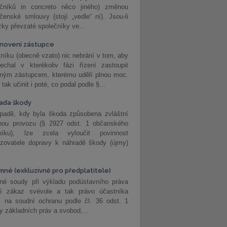
ečníků in concreto něco jiného) změnou
čenské smlouvy (stojí „vedle“ ní). Jsou-li
ky převzaté společníky ve...
novení zástupce
níku (obecně vzato) nic nebrání v tom, aby
echal v kterékoliv fázi řízení zastoupit
eným zástupcem, kterému udělí plnou moc.
tak učinit i poté, co podal podle §...
ada škody
ípadě, kdy byla škoda způsobena zvláštní
hou provozu (§ 2927 odst. 1 občanského
níku), lze zcela vyloučit povinnost
ozovatele dopravy k náhradě škody (újmy)
mné (exkluzivně pro předplatitele)
né soudy při výkladu podústavního práva
ší zákaz svévole a tak právo účastníka
í na soudní ochranu podle čl. 36 odst. 1
ny základních práv a svobod,...