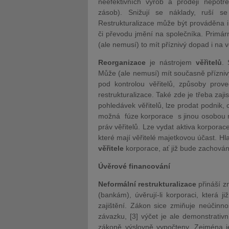
neefektivních výrob a prodeji nepot
zásob). Snižují se náklady, ruší 
Restrukturalizace může být prováděna i
či převodu jmění na společníka. Primár
(ale nemusí) to mít příznivý dopad i na
Reorganizace
je nástrojem
věřitelů
. 
Může (ale nemusí) mít současně přízniv
pod kontrolou věřitelů, způsoby pro
restrukturalizace. Také zde je třeba zaji
pohledávek věřitelů, lze prodat podnik,
možná fúze korporace s jinou osobou 
práv věřitelů. Lze vydat aktiva korpora
které mají věřitelé majetkovou účast. H
věřitele
korporace, ať již bude zachována
Úvěrové financování
Neformální restrukturalizace
přináší z
(bankám), úvěrují-li korporaci, která 
zajištění. Zákon sice zmiňuje neúčinnos
závazku, [3] výčet je ale demonstrativ
zákoně výslovně vypočteny. Zejména je