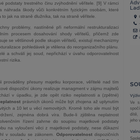
vé podstaty trestného činu zvýhodnění věřitele. [9] V rámci
a náhrada škody vůči konkrétním fyzickým osobám, které
to jak na straně dlužníka, tak na straně věřitele.
hny problémy, nastíněné při neformální restrukturalizaci
málním procesem dosahování shody věřitelů, přičemž zde
suje se většinově podle skupin věřitelů, existují mechanizmy
ukturalizace pohledávek je vtělena do reorganizačního plánu.
elé a schválí jej soud, nepřichází v úvahu odporovatelnost
stní rizika.
i
prováděny přesuny majetku korporace, věřitelé nad tím
SO
kové dispoziční úkony realizuje managment v zájmu majitelů
hází v úpadku, je zde opět riziko neplatnosti a (zpětné)
Výži
eplatnost
právních úkonů může být zhojena až uplynutím
Ve s
ovitých a 10 let u věcí nemovitých. Kromě toho ale musí být
spočí
dítě,
ržení, zejména dobrá víra. Bude-li zjištěna neplatnost
jeho 
solvenčním řízení zahrne do soupisu majetkové podstaty
obu na vyloučení věci z majetkové podstaty, nese důkazní
Valn
hl v souladu se zákonem.
Odporovatelnost
dispozičních
Spol