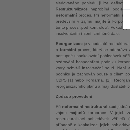
sledovaného pohledu ji lze definovat
Restrukturalizace neprobíhá podle 
neformální
proces. Při neformální rest
především v zájmu
majitelů
korporace
tento proces „pod kontrolou“. Pokud jej p
insolvenčním řízení, zmíněné dále.
JUDr. Tomáš Nielsen
JUDr. Tom
Reorganizace
je v podstatě restruktura
Kurzy lektora
Kurzy le
o
formální
proces, který se odehrává v
postupné uspokojování pohledávek věřit
ozdravění hospodaření podniku korpora
který schválí insolvenční soud. Není 
podniku je zachován pouze s cílem podni
CBPS [1] nebo Kordárna. [2] Reorgan
reorganizačního plánu a mají dostatek p
Způsob provedení
Při
neformální restrukturalizaci
jedná 
zájmu
majitelů
korporace. V jejich zá
restrukturalizaci pohledávek věřitelů (
případně o kapitalizaci jejich pohledá