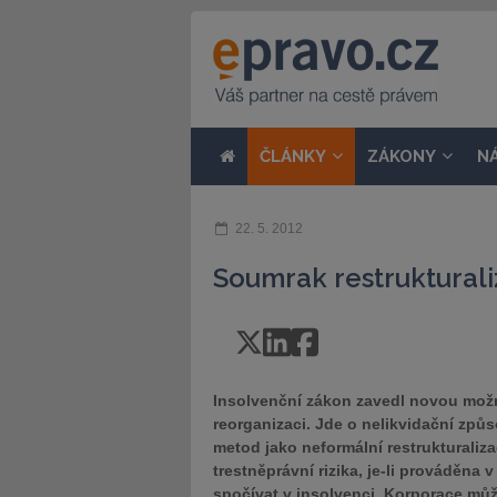
ČLÁNKY
ZÁKONY
N
22. 5. 2012
Soumrak restrukturali
Insolvenční zákon zavedl novou možn
reorganizaci. Jde o nelikvidační způ
metod jako neformální restrukturaliza
trestněprávní rizika, je-li prováděn
spočívat v insolvenci. Korporace můž