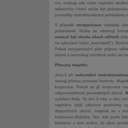
má, existuje zde riziko naplnění skutko
adhezního řízení může být požadován
prováděly restrukturalizace pohledávky a 
V případě
reorganizace
odpadají všec
pohledávek. Rizika se eliminují for
nemusí být shoda všech věřitelů
(hla
na vyloučení hlasu „kverulantů“). Restr
Pokud reorganizační plán přijmou věřit
úkonů a nevznikají zmíněná civilní ani tre
Přesuny majetku
Jsou-li při
neformální restrukturalizac
nemají přímou procesní kontrolu. Majet
korporace. Pokud se již korporace nac
odporovatelnosti provedených úkonů.
N
vydržecí lhůty. Ta činí 3 roky u věcí m
naplněny další zákonné podmínky vyd
dispozičních úkonů, majetek se v in
korporace-dlužníka. Ten, kdo podá žal
břemeno v tom směru, že úkon probě