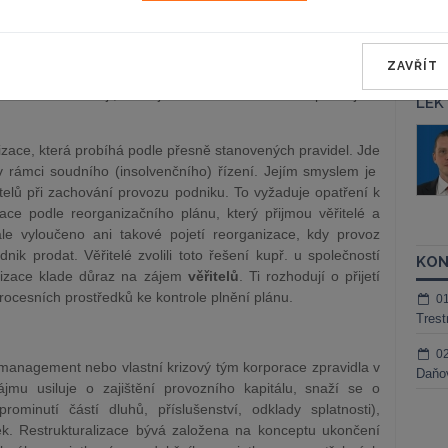
 jako souhrn opatření k ozdravění hospodaření podniku.
přesně daných pravidel (vyjma procesu přeměn). Jde o
rukturalizaci jsou opatření k ozdravění podniku realizována
ZAVŘÍT
 (akcionářů, společníků, členů). Věřitelé nemají zpravidla
od kontrolou mají, hrozí jim riziko diskvalifikace v pozdějším
LEK
áš Sokol
JUDr. Martin Maisner, Ph.D.,
lizace, která probíhá podle přesně stanovených pravidel. Jde
MCIArb
ktora
 rámci soudního (insolvenčního) řízení. Jejím smyslem je
Kurzy lektora
elů při zachování provozu podniku. To vyžaduje opatření k
ce podle reorganizačního plánu, který přijmou věřitelé a
ale vyloučeno ani takové pojetí reorganizace, kdy provoz
k prodat. Věřitelé zvolili toto řešení kupř. u společností
KON
izace klade důraz na zájem
věřitelů
. Ti rozhodují o přijetí
rocesních prostředků ke kontrole plnění plánu.
0
Trest
0
management nebo vlastní krizový tým korporace zpravidla v
Daňov
jmu usiluje o zajištění provozního kapitálu, snaží se o
prominutí částí dluhů, příslušenství, odklady splatnosti),
vek. Restrukturalizace bývá založena na konceptu ukončení