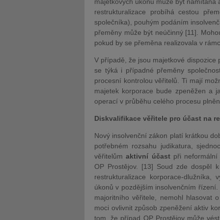
majetkových úkonů může být namítána
restrukturalizace probíhá cestou pře
společníka), pouhým podáním insolven
přeměny může být neúčinný [11]. Mohou 
pokud by se přeměna realizovala v rámc
V případě, že jsou majetkové dispozice
se týká i případné přeměny společnost
procesní kontrolou věřitelů. Ti mají možn
majetek korporace bude zpeněžen a ja
operací v průběhu celého procesu plněn
Diskvalifikace věřitele pro účast na re
Nový insolvenční zákon platí krátkou do
potřebném rozsahu judikatura, sjednoc
věřitelům
aktivní účast
při neformální 
OP Prostějov. [13] Soud zde dospěl k 
restrukturalizace korporace-dlužníka, v
úkonů v pozdějším insolvenčním řízení.
majoritního věřitele, nemohl hlasovat
moci ovlivnit způsob zpeněžení aktiv ko
tom, že případ OP Prostějov může vést 