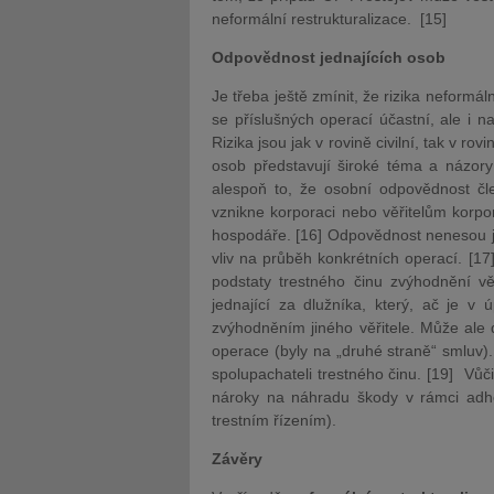
neformální restrukturalizace. [15]
Odpovědnost jednajících osob
Je třeba ještě zmínit, že rizika neformál
se příslušných operací účastní, ale i n
Rizika jsou jak v rovině civilní, tak v r
osob představují široké téma a názory
alespoň to, že osobní odpovědnost čle
vznikne korporaci nebo věřitelům korpo
hospodáře. [16] Odpovědnost nenesou jen
vliv na průběh konkrétních operací. [17
podstaty trestného činu zvýhodnění vě
jednající za dlužníka, který, ač je v
zvýhodněním jiného věřitele. Může ale d
operace (byly na „druhé straně“ smluv)
spolupachateli trestného činu. [19] Vůč
nároky na náhradu škody v rámci adhez
trestním řízením).
Závěry