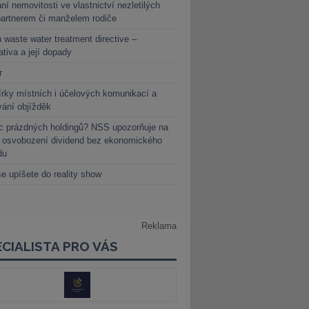
ní nemovitosti ve vlastnictví nezletilých
partnerem či manželem rodiče
 waste water treatment directive –
lativa a její dopady
r
rky místních i účelových komunikací a
vání objížděk
c prázdných holdingů? NSS upozorňuje na
y osvobození dividend bez ekonomického
du
e upíšete do reality show