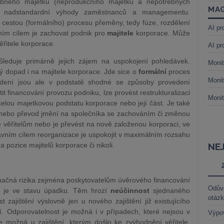
řebného majetku (neprodukčního majetku a nepotřebných
MAG
se nadstandardní výhody zaměstnanců a managementu.
 cestou (formálního) procesu přeměny, tedy fúze, rozdělení
AI pr
ním cílem je zachovat podnik pro
majitele
korporace. Může
 věřitele korporace.
AI pr
Sleduje primárně jejich zájem na uspokojení pohledávek.
Monit
ý dopad i na majitele korporace. Jde sice o
formální
proces
Monit
vedení jsou ale v podstatě shodné se způsoby provedení
stit financování provozu podniku, lze provést restrukturalizaci
Monit
 celou majetkovou podstatu korporace nebo její část. Je také
nebo převod jmění na společníka se zachováním či změnou
ce věřitelům nebo je převést na nově založenou korporaci, ve
lavním cílem reorganizace je uspokojit v maximálním rozsahu
 pozice majitelů korporace či nikoli.
NE
načná rizika zejména poskytovatelům úvěrového financování
Odůvo
již je ve stavu úpadku. Těm hrozí
neúčinnost
sjednaného
otáz
t zajištění výslovně jen u nového zajištění již existujícího
ní. Odporovatelnost je možná i v případech, které nejsou v
Výpo
 možná u zajištění, kterým došlo ke zvýhodnění věřitele,