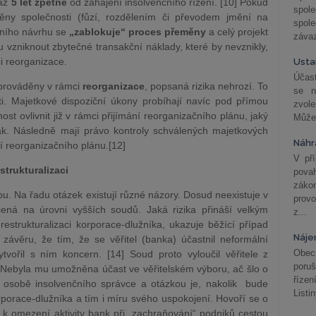
 až
5 let zpětně
od zahájení insolvenčního řízení. [10] Pokud
spol
měny společnosti (fůzí, rozdělením či převodem jmění na
spole
čního návrhu se
„zablokuje“ proces přeměny
a celý projekt
závaz
vzniknout zbytečné transakční náklady, které by nevznikly,
i reorganizace.
Usta
Účast
 prováděny v rámci
reorganizace
, popsaná rizika nehrozí. To
se n
i. Majetkové dispoziční úkony probíhají navíc pod přímou
zvol
ost ovlivnit již v rámci přijímání reorganizačního plánu, jaký
Může 
k. Následně mají právo kontroly schválených majetkových
Náhr
í reorganizačního plánu.[12]
V př
strukturalizaci
pova
záko
bu. Na řadu otázek existují různé názory. Dosud neexistuje v
prov
ená na úrovni vyšších soudů. Jaká rizika přináší velkým
z...
restrukturalizaci korporace-dlužníka, ukazuje běžící případ
Náje
závěru, že tím, že se věřitel (banka) účastnil neformální
Obec
ytvořil s ním koncern. [14] Soud proto vyloučil věřitele z
poru
 Nebyla mu umožněna účast ve věřitelském výboru, ač šlo o
řízen
 o osobě insolvenčního správce a otázkou je, nakolik bude
Listi
rporace-dlužníka a tím i míru svého uspokojení. Hovoří se o
k omezení aktivity bank při „zachraňování“ podniků cestou