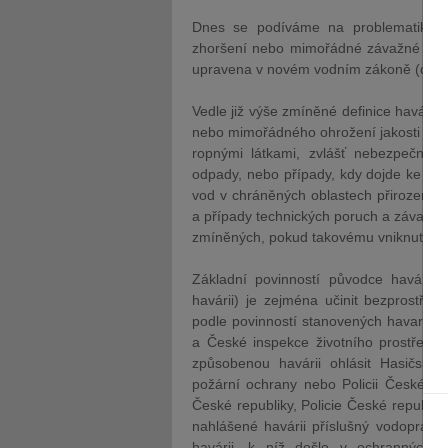
Dnes se podíváme na problematiku od
zhoršení nebo mimořádné závažné ohrož
upravena v novém vodním zákoně (dále je
Vedle již výše zmíněné definice havárie
nebo mimořádného ohrožení jakosti po
ropnými látkami, zvlášť nebezpečnými 
odpady, nebo případy, kdy dojde ke zh
vod v chráněných oblastech přirozené
a případy technických poruch a závad za
zmíněných, pokud takovému vniknutí př
Základní povinností původce havárie
havárii) je zejména učinit bezprostřed
podle povinností stanovených havarijn
a České inspekce životního prostředí.
způsobenou havárii ohlásit Hasičsk
požární ochrany nebo Policii České re
České republiky, Policie České republik
nahlášené havárii příslušný vodoprávní
havárii, k níž došlo v ochranných p