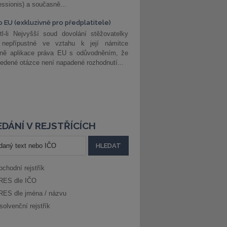
ssionis) a současně...
o EU (exkluzivně pro předplatitele)
l-li Nejvyšší soud dovolání stěžovatelky
 nepřípustné ve vztahu k její námitce
dně aplikace práva EU s odůvodněním, že
edené otázce není napadené rozhodnutí...
DÁNÍ V REJSTŘÍCÍCH
bchodní rejstřík
RES dle IČO
RES dle jména / názvu
solvenční rejstřík