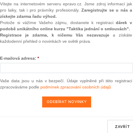
(onli
Vítejte na internetovém serveru epravo.cz. Jsme zdroj informací jak
straňování havárií, jež představují mimořádné závažné
pro laiky, tak i pro právníky profesionály.
Zaregistrujte se u nás a
2
ení jakosti povrchových nebo podzemních vod, tak jak je
získejte zdarma řadu výhod.
Prakt
n zákon), jež vstoupí v účinnost již 1.1.2002.
Protože si vážíme Vašeho zájmu, dostanete k registraci
dárek v
smluv
podobě unikátního online kurzu "Taktika jednání o smlouvách".
 považuje zákon za havárii také případy závažného zhoršení
0
Registrace je zdarma, k ničemu Vás nezavazuje
a získáte
vrchových nebo podzemních vod
Prakt
každodenní přehled o novinkách ve světě práva.
judik
látkami, popřípadě radioaktivními zářiči a radioaktivními
oršení nebo ohrožení jakosti povrchových nebo podzemních
 akumulace vod nebo v ochranných pásmech vodních zdrojů
E-mailová adresa:
*
ONL
řízení k zachycování, skladování, dopravě a odkládání výše
edcházejí.
Vnos
valor
soud
Vaše data jsou u nás v bezpečí. Údaje vyplněné při této registraci
 (za původce havárie považuje zákon toho, kdo způsobil
zpracováváme podle
podmínek zpracování osobních údajů
ní opatření k odstraňování příčin a následků havárie, a to
Výpo
neom
ím plánem, popřípadě též podle pokynů vodoprávního úřadu
 Další povinností původce havárie je povinnost neprodleně
Nová 
ému záchrannému sboru České republiky nebo jednotkám
publiky, případně správci povodí. Hasičský záchranný sbor
Změn
energ
y a správce povodí jsou povinni neprodleně informovat o jim
 úřad a Českou inspekci životního prostředí, která bude o
ZAVŘÍT
Čern
ásmech přírodních léčivých zdrojů a zdrojů přírodních