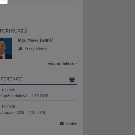
TOŘI KURZŮ
Mgr. Marek Bednář
Mgr. Veronika 
Kurzy lektora
Kurzy lektora
všichni lektoři
FERENCE
1.10.2026
ní právo daňové - 1.10.2026
2.10.2026
é právo 2026 - 2.10.2026
Archiv