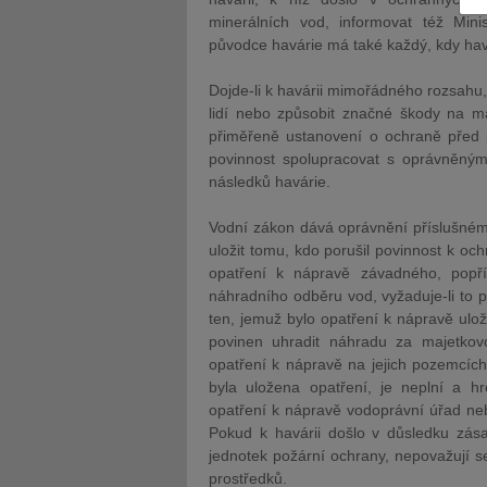
minerálních vod, informovat též Minis
původce havárie má také každý, kdy havár
Dojde-li k havárii mimořádného rozsahu
lidí nebo způsobit značné škody na ma
přiměřeně ustanovení o ochraně před p
JUDr. Tomáš Nielsen
JUDr. Tom
povinnost spolupracovat s oprávněnými
Kurzy lektora
Kurzy le
následků havárie.
Vodní zákon dává oprávnění příslušném
uložit tomu, kdo porušil povinnost k o
opatření k nápravě závadného, popří
náhradního odběru vod, vyžaduje-li to 
ten, jemuž bylo opatření k nápravě ulo
povinen uhradit náhradu za majetkov
opatření k nápravě na jejich pozemcích
byla uložena opatření, je neplní a h
opatření k nápravě vodoprávní úřad ne
Pokud k havárii došlo v důsledku zá
jednotek požární ochrany, nepovažují se
prostředků.