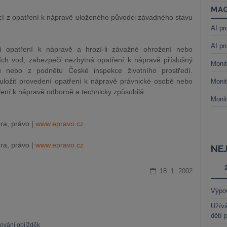
MAG
ucí z opatření k nápravě uloženého původci závadného stavu
AI pr
AI pr
ní opatření k nápravě a hrozí-li závažné ohrožení nebo
ch vod, zabezpečí nezbytná opatření k nápravě příslušný
Monit
u nebo z podnětu České inspekce životního prostředí.
ložit provedení opatření k nápravě právnické osobě nebo
Monit
tření k nápravě odborně a technicky způsobilá
Monit
ra, právo |
www.epravo.cz
ra, právo |
www.epravo.cz
NE
18. 1. 2002
Výpo
Užívá
dětí 
zování objížděk