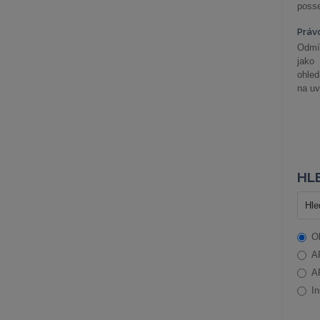
posse
Práv
Odmít
jako
ohle
na uv
HLE
O
A
A
In