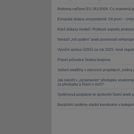
Reforma nařízení EU 261/2004: Co znamená pr
Evropské dotace srozumitelně: Díl první – Unij
Když důkazy nestačí: Rizikové aspekty proka
Nestačí „mít systém“ aneb povinnosti veřejno
Výroční zpráva ÚOOÚ za rok 2025: nové regulato
Právní průvodce českou krajinou
Sdílení elektřiny v obecních projektech, změny
Jak naložit s „oznámením“ přestupku soukromý
za přestupky a řízení o nich?
Systémová podjatost ve správním řízení aneb p
Bezpilotní systémy vlastní konstrukce v kategor