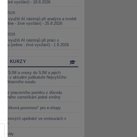
ne - živé vysílání) - 18.8.2026
5.08.2026
ické využití AI nástrojů při analýze a tvorbě
 (online - živé vysílání) - 25.8.2026
1.09.2026
ické využití AI nástrojů při práci s
aturou (online - živé vysílání) - 1.9.2026
INE KURZY
y ze SJM a vnosy do SJM a jejich
izace v aktuální judikatuře Nejvyššího
u a Ústavního soudu
věď z pracovního poměru z důvodu
luveného zameškání jedné směny
„tlačítková povinnost“ pro e-shopy
a cenových ujednání ve smlouvách v
etice
é stavby