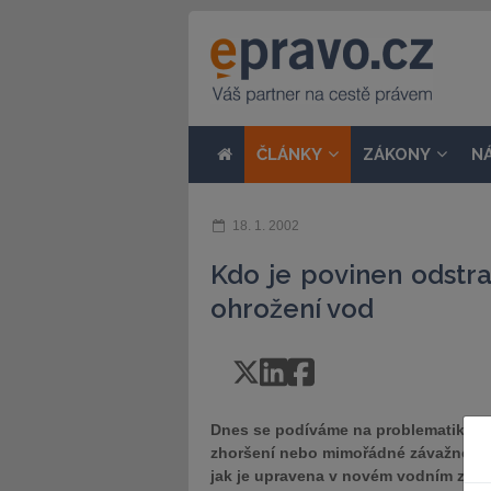
ČLÁNKY
ZÁKONY
N
18. 1. 2002
Kdo je povinen odstra
ohrožení vod
Dnes se podíváme na problematiku od
zhoršení nebo mimořádné závažné oh
jak je upravena v novém vodním zákoně