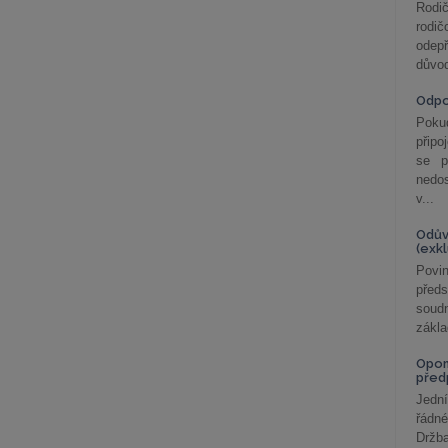
Rodič
rodič
odepř
důvod
Odp
Poku
připo
se p
nedo
v...
Odův
(exk
Povin
před
soudn
zákla
Opom
před
Jední
řádné
Držba