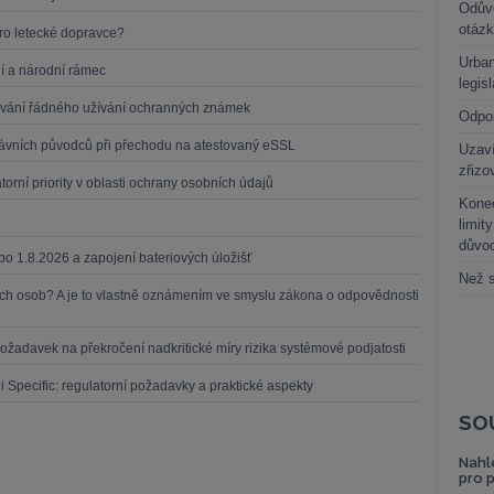
Odůvo
otáz
o letecké dopravce?
Urban
ní a národní rámec
legis
zování řádného užívání ochranných známek
Odpo
právních původců při přechodu na atestovaný eSSL
Uzaví
zřizo
rní priority v oblasti ochrany osobních údajů
Kone
limit
důvo
 po 1.8.2026 a zapojení bateriových úložišť
Než s
ch osob? A je to vlastně oznámením ve smyslu zákona o odpovědnosti
ožadavek na překročení nadkritické míry rizika systémové podjatosti
ii Specific: regulatorní požadavky a praktické aspekty
SO
Nahl
pro 