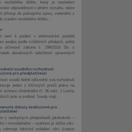
i nezletilého dítěte, který je nositelem
ovské odpovědnosti v plném rozsahu, nelze
ít přístup do policejního spisu, vedeného z
u zranění nezletilého dítěte,...
or
d není k podání v elektronické podobě
jen podpis podle zvláštních předpisů, jedná
o účinnosti zákona č. 298/2016 Sb. o
statek obsahových náležitostí upravených
odnění soudního rozhodnutí
luzivně pro předplatitele)
nost soudů řádně odůvodnit svá rozhodnutí
stavuje jeden z klíčových prvků práva na
í ochranu chráněného čl. 36 odst. 1 Listiny
dních práv a svobod. Soudy mají...
enuté důkazy (exkluzivně pro
platitele)
m z nezbytných předpokladů jakéhokoliv –
ho i mimořádného – vydržení je držba věci.
 zahrnuje faktické ovládání věci (corpus