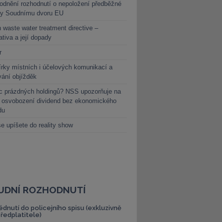
dnění rozhodnutí o nepoložení předběžné
ky Soudnímu dvoru EU
 waste water treatment directive –
lativa a její dopady
r
rky místních i účelových komunikací a
vání objížděk
c prázdných holdingů? NSS upozorňuje na
y osvobození dividend bez ekonomického
du
e upíšete do reality show
UDNÍ ROZHODNUTÍ
édnutí do policejního spisu (exkluzivně
předplatitele)