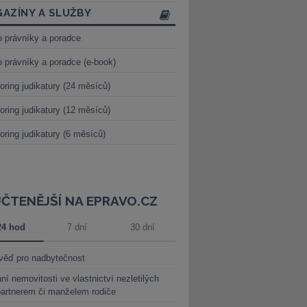
AZÍNY A SLUŽBY
o právníky a poradce
o právníky a poradce (e-book)
oring judikatury (24 měsíců)
oring judikatury (12 měsíců)
oring judikatury (6 měsíců)
JČTENĚJŠÍ NA EPRAVO.CZ
24 hod
7 dní
30 dní
věď pro nadbytečnost
ní nemovitosti ve vlastnictví nezletilých
partnerem či manželem rodiče