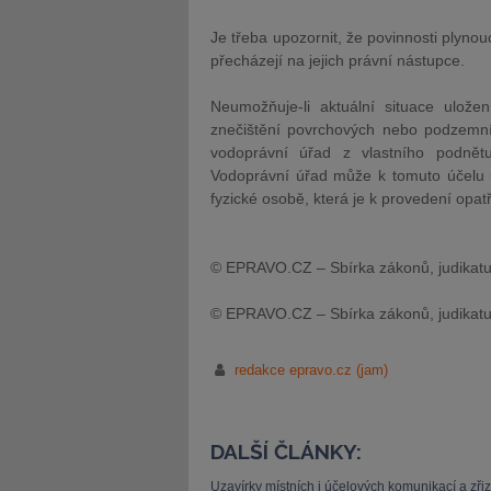
Je třeba upozornit, že povinnosti plyno
přecházejí na jejich právní nástupce.
Neumožňuje-li aktuální situace ulože
znečištění povrchových nebo podzemní
vodoprávní úřad z vlastního podnět
Vodoprávní úřad může k tomuto účelu u
fyzické osobě, která je k provedení opa
© EPRAVO.CZ – Sbírka zákonů, judikatu
© EPRAVO.CZ – Sbírka zákonů, judikatu
redakce epravo.cz (jam)
DALŠÍ ČLÁNKY:
Uzavírky místních i účelových komunikací a zři