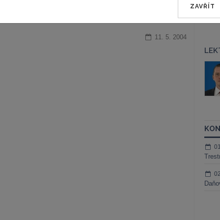
ZAVŘÍT
ra, právo |
www.epravo.cz
11. 5. 2004
LEK
áš Sokol
JUDr. Martin Maisner, Ph.D.,
MCIArb
ktora
Kurzy lektora
KON
0
Trest
0
Daňov