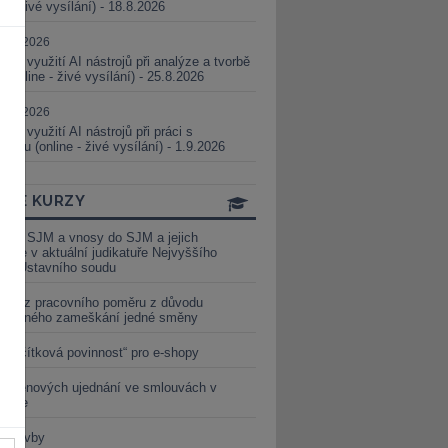
ne - živé vysílání) - 18.8.2026
5.08.2026
ické využití AI nástrojů při analýze a tvorbě
 (online - živé vysílání) - 25.8.2026
1.09.2026
ické využití AI nástrojů při práci s
aturou (online - živé vysílání) - 1.9.2026
INE KURZY
y ze SJM a vnosy do SJM a jejich
izace v aktuální judikatuře Nejvyššího
u a Ústavního soudu
věď z pracovního poměru z důvodu
luveného zameškání jedné směny
„tlačítková povinnost“ pro e-shopy
a cenových ujednání ve smlouvách v
etice
é stavby