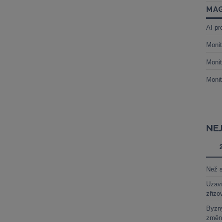
MAG
AI pr
Monit
Monit
Monit
NE
Než s
Uzaví
zřizo
Byzny
změn