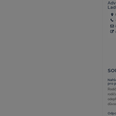
SO
Nahl
pro 
Rodič
rodič
odepř
důvod
Odp