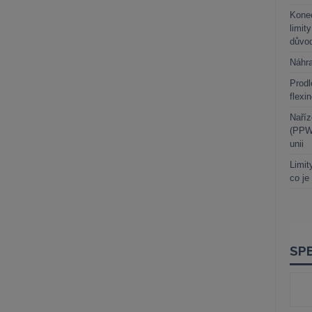
Kone
limit
důvo
Náhr
Prodl
flexi
Naříz
(PPWR
unii
Limit
co je