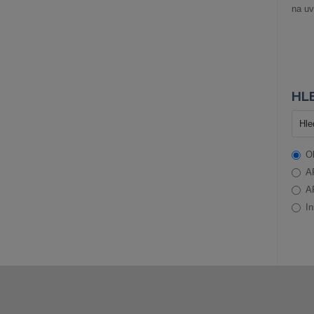
na uv
HLE
O
A
A
In