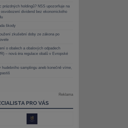
c prázdných holdingů? NSS upozorňuje na
y osvobození dividend bez ekonomického
du
ada škody
oužení zkušební doby ze zákona po
novele
ení o obalech a obalových odpadech
) – nová éra regulace obalů v Evropské
y hudebního samplingu aneb konečně víme,
 pastiš