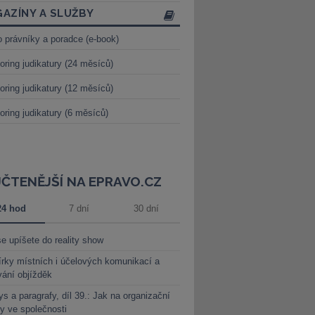
AZÍNY A SLUŽBY
o právníky a poradce (e-book)
oring judikatury (24 měsíců)
oring judikatury (12 měsíců)
oring judikatury (6 měsíců)
JČTENĚJŠÍ NA EPRAVO.CZ
24 hod
7 dní
30 dní
e upíšete do reality show
rky místních i účelových komunikací a
vání objížděk
s a paragrafy, díl 39.: Jak na organizační
y ve společnosti