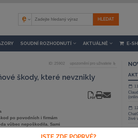
ÁZORY
SOUDNÍ ROZHODNUTÍ
AKTUÁLNĚ
E-S
NO
ID: 25902
upozornění pro uživatele
AKT
ové škody, které nevznikly
1
Claud
(onli
1
a
ChatG
škod po povodních i firmám
živé 
voda vůbec nepoškodila. Sami
1
 Evropské investiční bance
JSTE ZDE POPRVÉ?
Gemin
át mrhá prostředky na obnovu