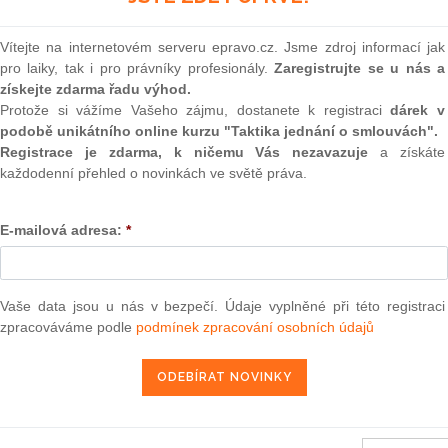
(onli
odářské noviny, stížnost
2
Vítejte na internetovém serveru epravo.cz. Jsme zdroj informací jak
Prakt
pro laiky, tak i pro právníky profesionály.
Zaregistrujte se u nás a
smluv
i některých údajně poškozených lokalit, kterou pořídili
získejte zdarma řadu výhod.
 že tu povodňové škody nejsou," cituje deník jednoho ze
Protože si vážíme Vašeho zájmu, dostanete k registraci
dárek v
0
i nepřál být jmenován.
podobě unikátního online kurzu "Taktika jednání o smlouvách".
Prakt
judik
Registrace je zdarma, k ničemu Vás nezavazuje
a získáte
omuto případu podle HN nereagoval a odkázal na úředníky
každodenní přehled o novinkách ve světě práva.
áva spadá. "Vrhá to sice špatné světlo na správu i na stát,
vu toků v povodí Vltavy považujeme za nezbytné," sdělil HN
ONL
si zůstat v anonymitě, protože ve správě byl vydán zákaz
E-mailová adresa:
*
Vnos
valor
soud
iž několik měsíců členům sněmovního zemědělského výboru
vy vyřeší. "O odvolání šéfa správy Josefa Šímy se mluví
Výpo
Vaše data jsou u nás v bezpečí. Údaje vyplněné při této registraci
do 30. dubna. A pořád nic," uvedl stínový ministr zemědělství
neom
zpracováváme podle
podmínek zpracování osobních údajů
erstva podle deníku nechtějí případy nijak vysvětlovat.
Nová 
drobné vodní toky a vodní nádrže. Správa má o krajinu
Změn
ejvíc zmírnila.
energ
Čern