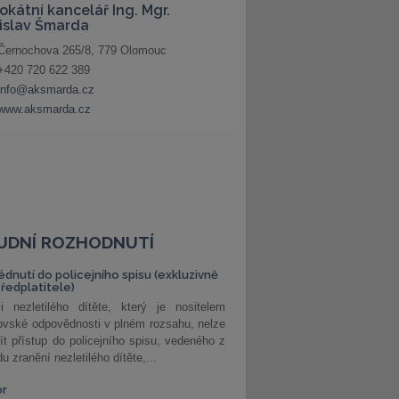
UDNÍ ROZHODNUTÍ
édnutí do policejního spisu (exkluzivně
předplatitele)
i nezletilého dítěte, který je nositelem
ovské odpovědnosti v plném rozsahu, nelze
ít přístup do policejního spisu, vedeného z
u zranění nezletilého dítěte,...
or