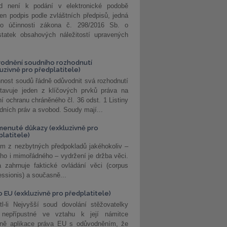
d není k podání v elektronické podobě
jen podpis podle zvláštních předpisů, jedná
o účinnosti zákona č. 298/2016 Sb. o
statek obsahových náležitostí upravených
odnění soudního rozhodnutí
luzivně pro předplatitele)
nost soudů řádně odůvodnit svá rozhodnutí
stavuje jeden z klíčových prvků práva na
í ochranu chráněného čl. 36 odst. 1 Listiny
dních práv a svobod. Soudy mají...
enuté důkazy (exkluzivně pro
platitele)
m z nezbytných předpokladů jakéhokoliv –
ho i mimořádného – vydržení je držba věci.
 zahrnuje faktické ovládání věci (corpus
ssionis) a současně...
o EU (exkluzivně pro předplatitele)
l-li Nejvyšší soud dovolání stěžovatelky
 nepřípustné ve vztahu k její námitce
dně aplikace práva EU s odůvodněním, že