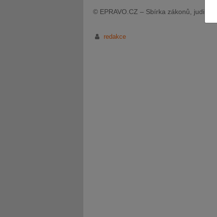
© EPRAVO.CZ – Sbírka zákonů, judikatu
redakce
JUDr. Tomáš Nielsen
JUDr. Tom
Kurzy lektora
Kurzy le