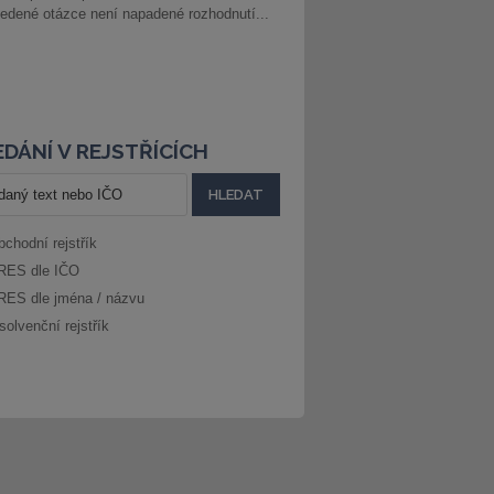
edené otázce není napadené rozhodnutí...
DÁNÍ V REJSTŘÍCÍCH
bchodní rejstřík
RES dle IČO
RES dle jména / názvu
solvenční rejstřík