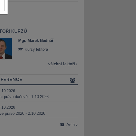
TOŘI KURZŮ
Mgr. Marek Bednář
Mgr. Veronika 
Kurzy lektora
Kurzy lektora
všichni lektoři
FERENCE
1.10.2026
ní právo daňové - 1.10.2026
2.10.2026
é právo 2026 - 2.10.2026
Archiv