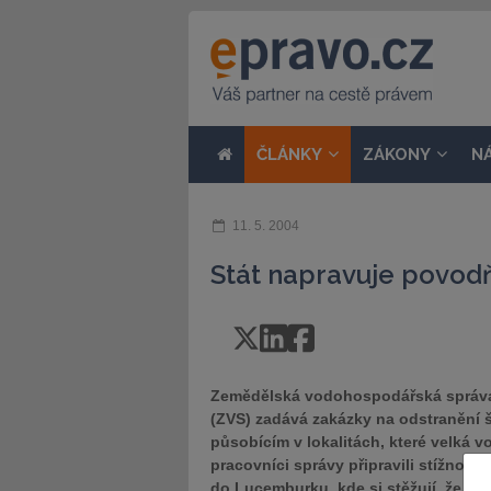
ČLÁNKY
ZÁKONY
N
11. 5. 2004
Stát napravuje povodň
Zemědělská vodohospodářská správ
(ZVS) zadává zakázky na odstranění 
působícím v lokalitách, které velká 
pracovníci správy připravili stížnost
do Lucemburku, kde si stěžují, že st