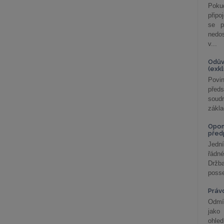
Poku
připo
se p
nedo
v...
Odův
(exk
Povin
před
soudn
zákla
Opom
před
Jední
řádné
Držba
posse
Práv
Odmít
jako
ohle