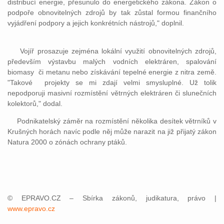
distribucí energie, přesunulo do energetického zákona. Zákon o
podpoře obnovitelných zdrojů by tak zůstal formou finančního
vyjádření podpory a jejich konkrétních nástrojů," doplnil.
Vojíř prosazuje zejména lokální využití obnovitelných zdrojů,
především výstavbu malých vodních elektráren, spalování
biomasy či metanu nebo získávání tepelné energie z nitra země.
"Takové projekty se mi zdají velmi smysluplné. Už tolik
nepodporuji masivní rozmístění větrných elektráren či slunečních
kolektorů," dodal.
Podnikatelský záměr na rozmístění několika desítek větrníků v
Krušných horách navíc podle něj může narazit na již přijatý zákon
Natura 2000 o zónách ochrany ptáků.
© EPRAVO.CZ – Sbírka zákonů, judikatura, právo |
www.epravo.cz