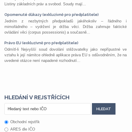
Listiny základních práv a svobod. Soudy mají...
Opomenuté důkazy (exkluzivně pro předplatitele)
Jedním z nezbytných předpokladů jakéhokoliv – řádného i
mimořádného – vydržení je držba věci. Držba zahrnuje faktické
ovládání věci (corpus possessionis) a současně...
Právo EU (exkluzivně pro předplatitele)
Odmítl-li Nejvyšší soud dovolání stěžovatelky jako nepřípustné ve
vztahu k její námitce ohledně aplikace práva EU s odůvodněním, že na
uvedené otázce není napadené rozhodnutí...
HLEDÁNÍ V REJSTŘÍCÍCH
Obchodní rejstřík
ARES dle IČO