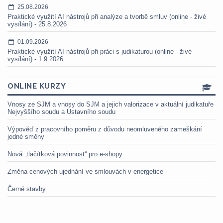
25.08.2026
Praktické využití AI nástrojů při analýze a tvorbě smluv (online - živé
vysílání) - 25.8.2026
01.09.2026
Praktické využití AI nástrojů při práci s judikaturou (online - živé
vysílání) - 1.9.2026
ONLINE KURZY
Vnosy ze SJM a vnosy do SJM a jejich valorizace v aktuální judikatuře
Nejvyššího soudu a Ústavního soudu
Výpověď z pracovního poměru z důvodu neomluveného zameškání
jedné směny
Nová „tlačítková povinnost“ pro e-shopy
Změna cenových ujednání ve smlouvách v energetice
Černé stavby