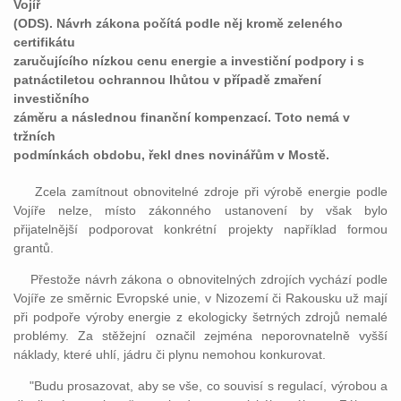
Vojíř
(ODS). Návrh zákona počítá podle něj kromě zeleného
certifikátu
zaručujícího nízkou cenu energie a investiční podpory i s
patnáctiletou ochrannou lhůtou v případě zmaření
investičního
záměru a následnou finanční kompenzací. Toto nemá v
tržních
podmínkách obdobu, řekl dnes novinářům v Mostě.
Zcela zamítnout obnovitelné zdroje při výrobě energie podle
Vojíře nelze, místo zákonného ustanovení by však bylo
přijatelnější podporovat konkrétní projekty například formou
grantů.
Přestože návrh zákona o obnovitelných zdrojích vychází podle
Vojíře ze směrnic Evropské unie, v Nizozemí či Rakousku už mají
při podpoře výroby energie z ekologicky šetrných zdrojů nemalé
problémy. Za stěžejní označil zejména neporovnatelně vyšší
náklady, které uhlí, jádru či plynu nemohou konkurovat.
"Budu prosazovat, aby se vše, co souvisí s regulací, výrobou a