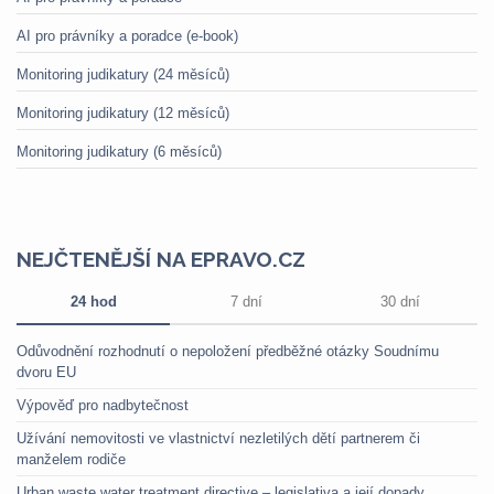
AI pro právníky a poradce (e-book)
Monitoring judikatury (24 měsíců)
Monitoring judikatury (12 měsíců)
Monitoring judikatury (6 měsíců)
NEJČTENĚJŠÍ NA EPRAVO.CZ
24 hod
7 dní
30 dní
Odůvodnění rozhodnutí o nepoložení předběžné otázky Soudnímu
dvoru EU
Výpověď pro nadbytečnost
Užívání nemovitosti ve vlastnictví nezletilých dětí partnerem či
manželem rodiče
Urban waste water treatment directive – legislativa a její dopady