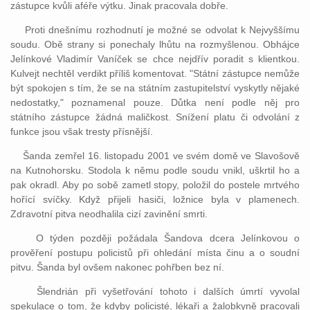
zástupce kvůli aféře výtku. Jinak pracovala dobře.
Proti dnešnímu rozhodnutí je možné se odvolat k Nejvyššímu
soudu. Obě strany si ponechaly lhůtu na rozmyšlenou. Obhájce
Jelínkové Vladimír Vaníček se chce nejdřív poradit s klientkou.
Kulvejt nechtěl verdikt příliš komentovat. "Státní zástupce nemůže
být spokojen s tím, že se na státním zastupitelství vyskytly nějaké
nedostatky," poznamenal pouze. Důtka není podle něj pro
státního zástupce žádná maličkost. Snížení platu či odvolání z
funkce jsou však tresty přísnější.
Šanda zemřel 16. listopadu 2001 ve svém domě ve Slavošově
na Kutnohorsku. Stodola k němu podle soudu vnikl, uškrtil ho a
pak okradl. Aby po sobě zametl stopy, položil do postele mrtvého
hořící svíčky. Když přijeli hasiči, ložnice byla v plamenech.
Zdravotní pitva neodhalila cizí zavinění smrti.
O týden později požádala Šandova dcera Jelínkovou o
prověření postupu policistů při ohledání místa činu a o soudní
pitvu. Šanda byl ovšem nakonec pohřben bez ní.
Šlendrián při vyšetřování tohoto i dalších úmrtí vyvolal
spekulace o tom, že kdyby policisté, lékaři a žalobkyně pracovali