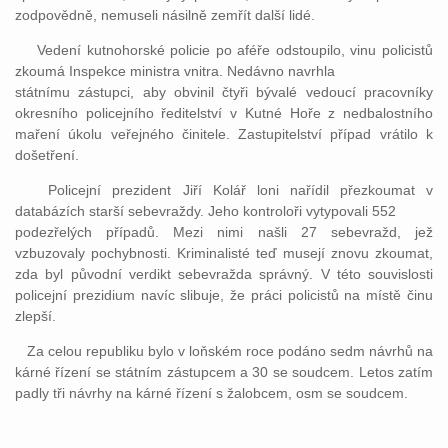
zodpovědně, nemuseli násilně zemřít další lidé.
Vedení kutnohorské policie po aféře odstoupilo, vinu policistů
zkoumá Inspekce ministra vnitra. Nedávno navrhla
státnímu zástupci, aby obvinil čtyři bývalé vedoucí pracovníky
okresního policejního ředitelství v Kutné Hoře z nedbalostního
maření úkolu veřejného činitele. Zastupitelství případ vrátilo k
došetření.
Policejní prezident Jiří Kolář loni nařídil přezkoumat v
databázích starší sebevraždy. Jeho kontroloři vytypovali 552
podezřelých případů. Mezi nimi našli 27 sebevražd, jež
vzbuzovaly pochybnosti. Kriminalisté teď musejí znovu zkoumat,
zda byl původní verdikt sebevražda správný. V této souvislosti
policejní prezidium navíc slibuje, že práci policistů na místě činu
zlepší.
Za celou republiku bylo v loňském roce podáno sedm návrhů na
kárné řízení se státním zástupcem a 30 se soudcem. Letos zatím
padly tři návrhy na kárné řízení s žalobcem, osm se soudcem.