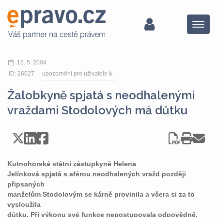
Menu
15. 5. 2004
ID: 26027
upozornění pro uživatele
Žalobkyně spjatá s neodhalenými
vraždami Stodolových má důtku
Kutnohorská státní zástupkyně Helena
Jelínková spjatá s aférou neodhalených vražd později
připsaných
manželům Stodolovým se kárně provinila a včera si za to
vysloužila
důtku. Při výkonu své funkce nepostupovala odpovědně,