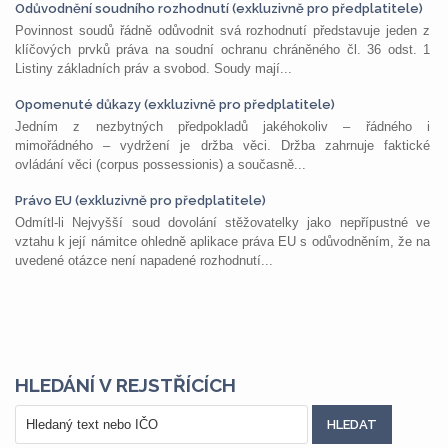
Odůvodnění soudního rozhodnutí (exkluzivně pro předplatitele)
Povinnost soudů řádně odůvodnit svá rozhodnutí představuje jeden z
klíčových prvků práva na soudní ochranu chráněného čl. 36 odst. 1
Listiny základních práv a svobod. Soudy mají...
Opomenuté důkazy (exkluzivně pro předplatitele)
Jedním z nezbytných předpokladů jakéhokoliv – řádného i
mimořádného – vydržení je držba věci. Držba zahrnuje faktické
ovládání věci (corpus possessionis) a současně...
Právo EU (exkluzivně pro předplatitele)
Odmítl-li Nejvyšší soud dovolání stěžovatelky jako nepřípustné ve
vztahu k její námitce ohledně aplikace práva EU s odůvodněním, že na
uvedené otázce není napadené rozhodnutí...
HLEDÁNÍ V REJSTŘÍCÍCH