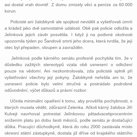
asi dostal vrah dovnitř. Z domu zmizely věci a peníze za 60.000
korun.
Policisté ani žalobkyně ale spojitost neviděli a vyšetřovali úmrtí
a krádež jako dvě samostatné události. Obě pak policie odložila a
Jelínková jejich závěr posvětila. I když ji na podivné okolnosti
upozornila týden po Šandově smrti jeho dcera, která tvrdila, že její
otec byl přepaden, oloupen a zavražděn.
Jelínková podle kárného senátu profesně pochybila tím, že v
důsledku zažitých stereotypů vzala obě usnesení o odložení
pouze na vědomí. Ani nezkontrolovala, zda policisté splnili při
vyšetřování všechny její pokyny. Žalobkyně neřešila ani to, že
usnesení policie bylo velmi stručné a postrádalo podrobné
odůvodnění, výčet důkazů a právní rozbor.
Učinila minimální opatření k tomu, aby prověřila pochybnosti, o
kterých musela vědět, zdůraznil Zelenka. Ačkoli kárný žalobce Jiří
Kulvejt navrhoval potrestat Jelínkovou pětadvacetiprocentním
snížením platu po dobu šesti měsíců, podle senátu je dostačující
důtka. Pracující důchodkyně, která do roku 2000 zastávala místo
okresní státní zástupkyně, dostala již dříve od krajského státního