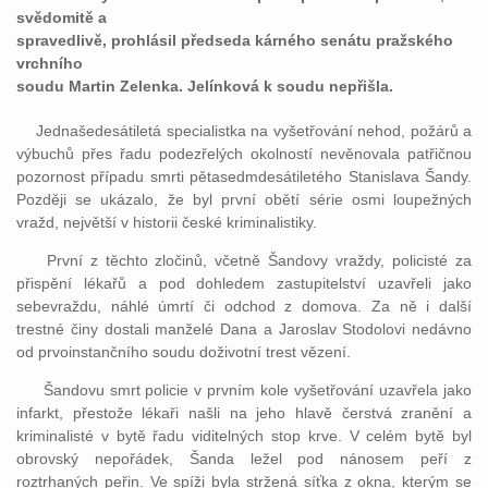
svědomitě a
spravedlivě, prohlásil předseda kárného senátu pražského
vrchního
soudu Martin Zelenka. Jelínková k soudu nepřišla.
Jednašedesátiletá specialistka na vyšetřování nehod, požárů a
výbuchů přes řadu podezřelých okolností nevěnovala patřičnou
pozornost případu smrti pětasedmdesátiletého Stanislava Šandy.
Později se ukázalo, že byl první obětí série osmi loupežných
vražd, největší v historii české kriminalistiky.
První z těchto zločinů, včetně Šandovy vraždy, policisté za
přispění lékařů a pod dohledem zastupitelství uzavřeli jako
sebevraždu, náhlé úmrtí či odchod z domova. Za ně i další
trestné činy dostali manželé Dana a Jaroslav Stodolovi nedávno
od prvoinstančního soudu doživotní trest vězení.
Šandovu smrt policie v prvním kole vyšetřování uzavřela jako
infarkt, přestože lékaři našli na jeho hlavě čerstvá zranění a
kriminalisté v bytě řadu viditelných stop krve. V celém bytě byl
obrovský nepořádek, Šanda ležel pod nánosem peří z
roztrhaných peřin. Ve spíži byla stržená síťka z okna, kterým se