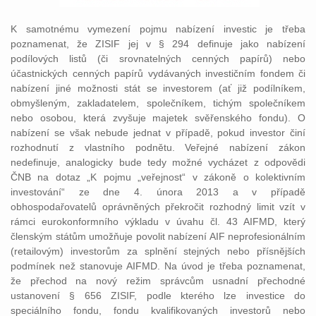
K samotnému vymezení pojmu nabízení investic je třeba
poznamenat, že ZISIF jej v § 294 definuje jako nabízení
podílových listů (či srovnatelných cenných papírů) nebo
účastnických cenných papírů vydávaných investičním fondem či
nabízení jiné možnosti stát se investorem (ať již podílníkem,
obmyšleným, zakladatelem, společníkem, tichým společníkem
nebo osobou, která zvyšuje majetek svěřenského fondu). O
nabízení se však nebude jednat v případě, pokud investor činí
rozhodnutí z vlastního podnětu. Veřejné nabízení zákon
nedefinuje, analogicky bude tedy možné vycházet z odpovědi
ČNB na dotaz „K pojmu „veřejnost“ v zákoně o kolektivním
investování“ ze dne 4. února 2013 a v případě
obhospodařovatelů oprávněných překročit rozhodný limit vzít v
rámci eurokonformního výkladu v úvahu čl. 43 AIFMD, který
členským státům umožňuje povolit nabízení AIF neprofesionálním
(retailovým) investorům za splnění stejných nebo přísnějších
podmínek než stanovuje AIFMD. Na úvod je třeba poznamenat,
že přechod na nový režim správcům usnadní přechodné
ustanovení § 656 ZISIF, podle kterého lze investice do
speciálního fondu, fondu kvalifikovaných investorů nebo