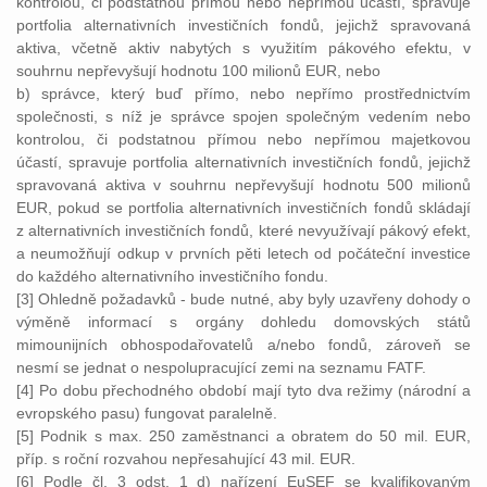
kontrolou, či podstatnou přímou nebo nepřímou účastí, spravuje
portfolia alternativních investičních fondů, jejichž spravovaná
aktiva, včetně aktiv nabytých s využitím pákového efektu, v
souhrnu nepřevyšují hodnotu 100 milionů EUR, nebo
b) správce, který buď přímo, nebo nepřímo prostřednictvím
společnosti, s níž je správce spojen společným vedením nebo
kontrolou, či podstatnou přímou nebo nepřímou majetkovou
účastí, spravuje portfolia alternativních investičních fondů, jejichž
spravovaná aktiva v souhrnu nepřevyšují hodnotu 500 milionů
EUR, pokud se portfolia alternativních investičních fondů skládají
z alternativních investičních fondů, které nevyužívají pákový efekt,
a neumožňují odkup v prvních pěti letech od počáteční investice
do každého alternativního investičního fondu.
[3] Ohledně požadavků - bude nutné, aby byly uzavřeny dohody o
výměně informací s orgány dohledu domovských států
mimounijních obhospodařovatelů a/nebo fondů, zároveň se
nesmí se jednat o nespolupracující zemi na seznamu FATF.
[4] Po dobu přechodného období mají tyto dva režimy (národní a
evropského pasu) fungovat paralelně.
[5] Podnik s max. 250 zaměstnanci a obratem do 50 mil. EUR,
příp. s roční rozvahou nepřesahující 43 mil. EUR.
[6] Podle čl. 3 odst. 1 d) nařízení EuSEF se kvalifikovaným