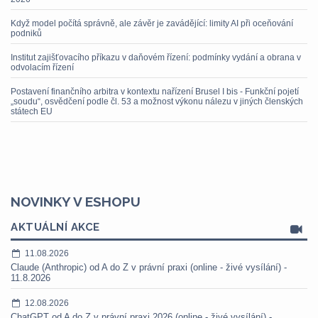
Když model počítá správně, ale závěr je zavádějící: limity AI při oceňování
podniků
Institut zajišťovacího příkazu v daňovém řízení: podmínky vydání a obrana v
odvolacím řízení
Postavení finančního arbitra v kontextu nařízení Brusel I bis - Funkční pojetí
„soudu“, osvědčení podle čl. 53 a možnost výkonu nálezu v jiných členských
státech EU
NOVINKY V ESHOPU
AKTUÁLNÍ AKCE
11.08.2026
Claude (Anthropic) od A do Z v právní praxi (online - živé vysílání) -
11.8.2026
12.08.2026
ChatGPT od A do Z v právní praxi 2026 (online - živé vysílání) -