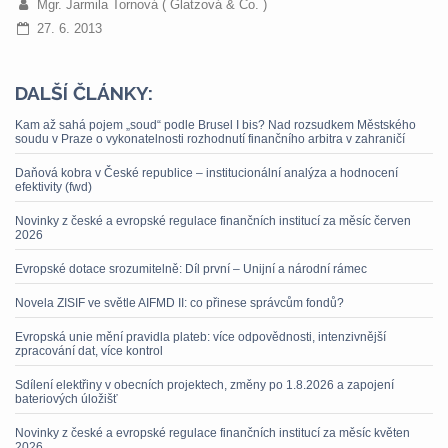
Mgr. Jarmila Tornová ( Glatzová & Co. )
27. 6. 2013
DALŠÍ ČLÁNKY:
Kam až sahá pojem „soud“ podle Brusel I bis? Nad rozsudkem Městského
soudu v Praze o vykonatelnosti rozhodnutí finančního arbitra v zahraničí
Daňová kobra v České republice – institucionální analýza a hodnocení
efektivity (fwd)
Novinky z české a evropské regulace finančních institucí za měsíc červen
2026
Evropské dotace srozumitelně: Díl první – Unijní a národní rámec
Novela ZISIF ve světle AIFMD II: co přinese správcům fondů?
Evropská unie mění pravidla plateb: více odpovědnosti, intenzivnější
zpracování dat, více kontrol
Sdílení elektřiny v obecních projektech, změny po 1.8.2026 a zapojení
bateriových úložišť
Novinky z české a evropské regulace finančních institucí za měsíc květen
2026