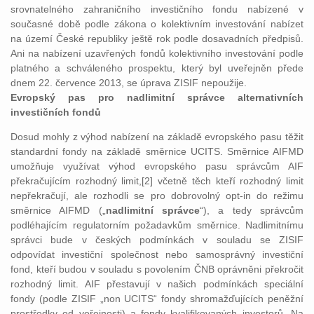
srovnatelného zahraničního investičního fondu nabízené v
současné době podle zákona o kolektivním investování nabízet
na území České republiky ještě rok podle dosavadních předpisů.
Ani na nabízení uzavřených fondů kolektivního investování podle
platného a schváleného prospektu, který byl uveřejněn přede
dnem 22. července 2013, se úprava ZISIF nepoužije.
Evropský pas pro nadlimitní správce alternativních
investičních fondů
Dosud mohly z výhod nabízení na základě evropského pasu těžit
standardní fondy na základě směrnice UCITS. Směrnice AIFMD
umožňuje využívat výhod evropského pasu správcům AIF
překračujícím rozhodný limit,[2] včetně těch kteří rozhodný limit
nepřekračují, ale rozhodli se pro dobrovolný opt-in do režimu
směrnice AIFMD („
nadlimitní správce
“), a tedy správcům
podléhajícím regulatorním požadavkům směrnice. Nadlimitnímu
správci bude v českých podmínkách v souladu se ZISIF
odpovídat investiční společnost nebo samosprávný investiční
fond, kteří budou v souladu s povolením ČNB oprávněni překročit
rozhodný limit. AIF přestavují v našich podmínkách speciální
fondy (podle ZISIF „non UCITS“ fondy shromažďujících peněžní
prostředky od veřejnosti) a fondy kvalifikovaných investorů. Na