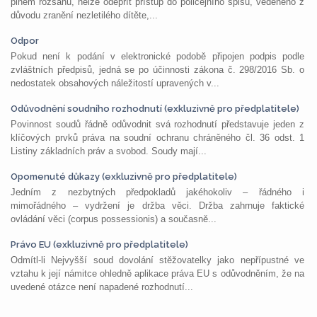
plném rozsahu, nelze odepřít přístup do policejního spisu, vedeného z
důvodu zranění nezletilého dítěte,...
Odpor
Pokud není k podání v elektronické podobě připojen podpis podle
zvláštních předpisů, jedná se po účinnosti zákona č. 298/2016 Sb. o
nedostatek obsahových náležitostí upravených v...
Odůvodnění soudního rozhodnutí (exkluzivně pro předplatitele)
Povinnost soudů řádně odůvodnit svá rozhodnutí představuje jeden z
klíčových prvků práva na soudní ochranu chráněného čl. 36 odst. 1
Listiny základních práv a svobod. Soudy mají...
Opomenuté důkazy (exkluzivně pro předplatitele)
Jedním z nezbytných předpokladů jakéhokoliv – řádného i
mimořádného – vydržení je držba věci. Držba zahrnuje faktické
ovládání věci (corpus possessionis) a současně...
Právo EU (exkluzivně pro předplatitele)
Odmítl-li Nejvyšší soud dovolání stěžovatelky jako nepřípustné ve
vztahu k její námitce ohledně aplikace práva EU s odůvodněním, že na
uvedené otázce není napadené rozhodnutí...