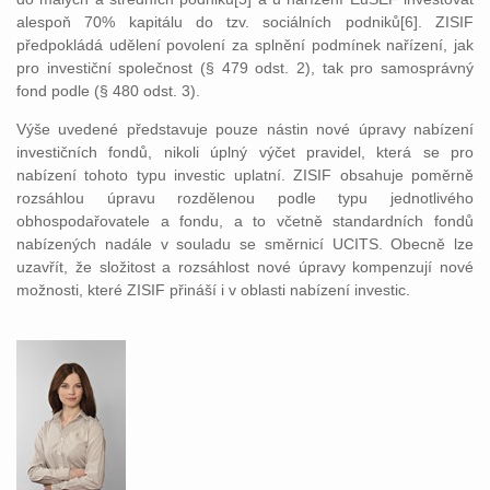
alespoň 70% kapitálu do tzv. sociálních podniků[6]. ZISIF
předpokládá udělení povolení za splnění podmínek nařízení, jak
pro investiční společnost (§ 479 odst. 2), tak pro samosprávný
fond podle (§ 480 odst. 3).
Výše uvedené představuje pouze nástin nové úpravy nabízení
investičních fondů, nikoli úplný výčet pravidel, která se pro
nabízení tohoto typu investic uplatní. ZISIF obsahuje poměrně
rozsáhlou úpravu rozdělenou podle typu jednotlivého
obhospodařovatele a fondu, a to včetně standardních fondů
nabízených nadále v souladu se směrnicí UCITS. Obecně lze
uzavřít, že složitost a rozsáhlost nové úpravy kompenzují nové
možnosti, které ZISIF přináší i v oblasti nabízení investic.