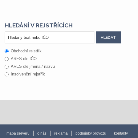
HLEDÁNÍ V REJSTŘÍCÍCH
Obchodní rejstřík
ARES dle IČO
ARES dle jména / názvu
Insolvenční rejstřík
mapa serveru
o nás
reklama
podmínky provozu
kontakty