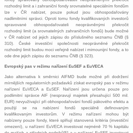
rozhodný limit a i zahraniční fondy srovnatelné speciálním fondům
lze v ČR nabízet, pouze pokud jsou obhospodařovány
nadlimitními správci. Oproti tomu fondy kvalifikovaných investorů
spravované obhospodařovateli neoprávněnými překročit
rozhodný limit (a srovnatelných zahraničních fondů) bude možné
v ČR nabízet od jejich zápisu do příslušného seznamu ČNB (§
310). České investiční společnosti neoprávněné překročit
rozhodný limit budou moci veřejně nabízet i mimounijní fondy, a to
ode dne jejich zápisu do seznamu ČNB (§ 323).
Evropský pas v režimu nařízení EuSEF a EuVECA
Jako alternativa k směrnici AIFMD bude možné při dodržení
mírnějších regulatorních požadavků získat evropský pas v režimu
nařízení EuVECA a EuSEF. Nařízení jsou určena pouze pro
podlimitní správce AIF (nespravují majetek přesahující 500 mil.
EUR) nevyužívající při obhospodařování fondů pákového efektu a
použijí se na nabízení fondů speciálně definovaným
kvalifikovaným investorům. V režimu nařízení mohou být
nabízeny pouze fondy, které splňují stanovená kritéria (investiční
omezení), u nařízení EuVECA investovat nejméně 70 % kapitálu
do malých a středních podniků[5] a u nařízení EuSEF investovat