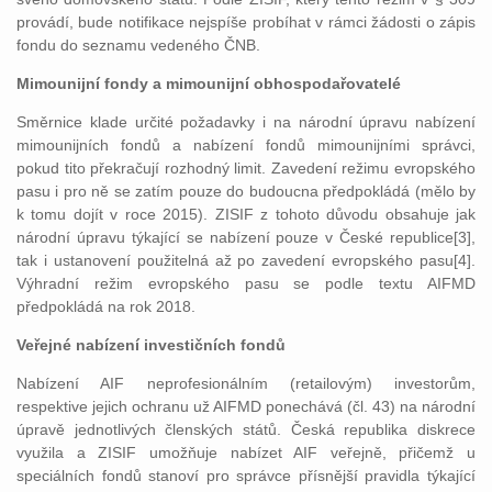
provádí, bude notifikace nejspíše probíhat v rámci žádosti o zápis
fondu do seznamu vedeného ČNB.
Mimounijní fondy a mimounijní obhospodařovatelé
Směrnice klade určité požadavky i na národní úpravu nabízení
mimounijních fondů a nabízení fondů mimounijními správci,
pokud tito překračují rozhodný limit. Zavedení režimu evropského
pasu i pro ně se zatím pouze do budoucna předpokládá (mělo by
k tomu dojít v roce 2015). ZISIF z tohoto důvodu obsahuje jak
národní úpravu týkající se nabízení pouze v České republice[3],
tak i ustanovení použitelná až po zavedení evropského pasu[4].
Výhradní režim evropského pasu se podle textu AIFMD
předpokládá na rok 2018.
Veřejné nabízení investičních fondů
Nabízení AIF neprofesionálním (retailovým) investorům,
respektive jejich ochranu už AIFMD ponechává (čl. 43) na národní
úpravě jednotlivých členských států. Česká republika diskrece
využila a ZISIF umožňuje nabízet AIF veřejně, přičemž u
speciálních fondů stanoví pro správce přísnější pravidla týkající