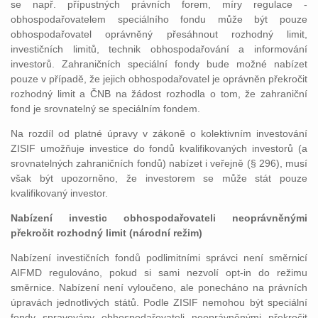
se např. přípustných právních forem, míry regulace -
obhospodařovatelem speciálního fondu může být pouze
obhospodařovatel oprávněný přesáhnout rozhodný limit,
investičních limitů, technik obhospodařování a informování
investorů. Zahraničních speciální fondy bude možné nabízet
pouze v případě, že jejich obhospodařovatel je oprávněn překročit
rozhodný limit a ČNB na žádost rozhodla o tom, že zahraniční
fond je srovnatelný se speciálním fondem.
Na rozdíl od platné úpravy v zákoně o kolektivním investování
ZISIF umožňuje investice do fondů kvalifikovaných investorů (a
srovnatelných zahraničních fondů) nabízet i veřejně (§ 296), musí
však být upozorněno, že investorem se může stát pouze
kvalifikovaný investor.
Nabízení investic obhospodařovateli neoprávněnými
překročit rozhodný limit (národní režim)
Nabízení investičních fondů podlimitními správci není směrnicí
AIFMD regulováno, pokud si sami nezvolí opt-in do režimu
směrnice. Nabízení není vyloučeno, ale ponecháno na právních
úpravách jednotlivých států. Podle ZISIF nemohou být speciální
fondy spravovány obhospodařovateli neoprávněnými překročit