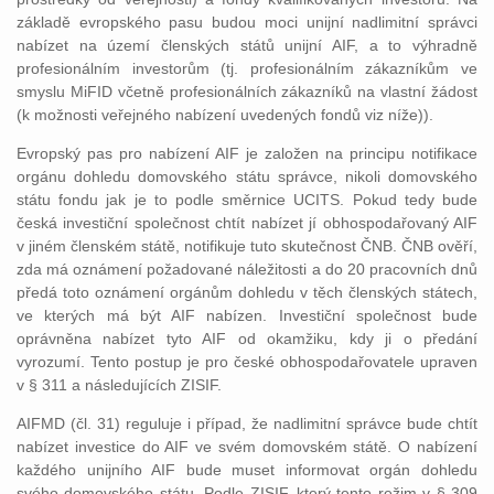
základě evropského pasu budou moci unijní nadlimitní správci
nabízet na území členských států unijní AIF, a to výhradně
profesionálním investorům (tj. profesionálním zákazníkům ve
smyslu MiFID včetně profesionálních zákazníků na vlastní žádost
(k možnosti veřejného nabízení uvedených fondů viz níže)).
Evropský pas pro nabízení AIF je založen na principu notifikace
orgánu dohledu domovského státu správce, nikoli domovského
státu fondu jak je to podle směrnice UCITS. Pokud tedy bude
česká investiční společnost chtít nabízet jí obhospodařovaný AIF
v jiném členském státě, notifikuje tuto skutečnost ČNB. ČNB ověří,
zda má oznámení požadované náležitosti a do 20 pracovních dnů
předá toto oznámení orgánům dohledu v těch členských státech,
ve kterých má být AIF nabízen. Investiční společnost bude
oprávněna nabízet tyto AIF od okamžiku, kdy ji o předání
vyrozumí. Tento postup je pro české obhospodařovatele upraven
v § 311 a následujících ZISIF.
AIFMD (čl. 31) reguluje i případ, že nadlimitní správce bude chtít
nabízet investice do AIF ve svém domovském státě. O nabízení
každého unijního AIF bude muset informovat orgán dohledu
svého domovského státu. Podle ZISIF, který tento režim v § 309