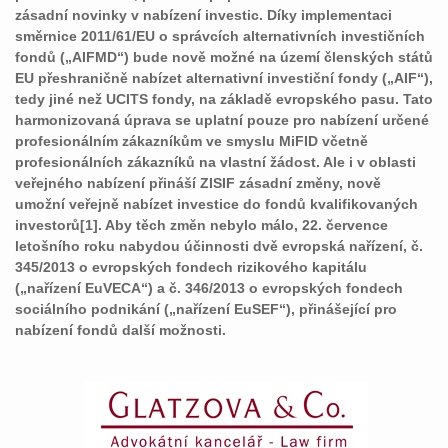
zásadní novinky v nabízení investic. Díky implementaci
směrnice 2011/61/EU o správcích alternativních investičních
fondů („AIFMD“) bude nově možné na území členských států
EU přeshraničně nabízet alternativní investiční fondy („AIF“),
tedy jiné než UCITS fondy, na základě evropského pasu. Tato
harmonizovaná úprava se uplatní pouze pro nabízení určené
profesionálním zákazníkům ve smyslu MiFID včetně
profesionálních zákazníků na vlastní žádost. Ale i v oblasti
veřejného nabízení přináší ZISIF zásadní změny, nově
umožní veřejně nabízet investice do fondů kvalifikovaných
investorů[1]. Aby těch změn nebylo málo, 22. července
letošního roku nabydou účinnosti dvě evropská nařízení, č.
345/2013 o evropských fondech rizikového kapitálu
(„nařízení EuVECA“) a č. 346/2013 o evropských fondech
sociálního podnikání („nařízení EuSEF“), přinášející pro
nabízení fondů další možnosti.