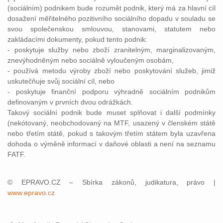
(sociálním) podnikem bude rozumět podnik, který má za hlavní cíl
dosažení měřitelného pozitivního sociálního dopadu v souladu se
svou společenskou smlouvou, stanovami, statutem nebo
zakládacími dokumenty, pokud tento podnik:
- poskytuje služby nebo zboží zranitelným, marginalizovaným,
znevýhodněným nebo sociálně vyloučeným osobám,
- používá metodu výroby zboží nebo poskytování služeb, jimiž
uskutečňuje svůj sociální cíl, nebo
- poskytuje finanční podporu výhradně sociálním podnikům
definovaným v prvních dvou odrážkách.
Takový sociální podnik bude muset splňovat i další podmínky
(nekótovaný, neobchodovaný na MTF, usazený v členském státě
nebo třetím státě, pokud s takovým třetím státem byla uzavřena
dohoda o výměně informací v daňové oblasti a není na seznamu
FATF.
© EPRAVO.CZ – Sbírka zákonů, judikatura, právo |
www.epravo.cz