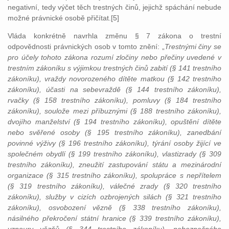
negativní, tedy výčet těch trestných činů, jejichž spáchání nebude
možné právnické osobě přičítat.[5]
Vláda konkrétně navrhla změnu § 7 zákona o trestní
odpovědnosti právnických osob v tomto znění: „
Trestnými činy se
pro účely tohoto zákona rozumí zločiny nebo přečiny uvedené v
trestním zákoníku s výjimkou trestných činů zabití (§ 141 trestního
zákoníku), vraždy novorozeného dítěte matkou (§ 142 trestního
zákoníku), účasti na sebevraždě (§ 144 trestního zákoníku),
rvačky (§ 158 trestního zákoníku), pomluvy (§ 184 trestního
zákoníku), soulože mezi příbuznými (§ 188 trestního zákoníku),
dvojího manželství (§ 194 trestního zákoníku), opuštění dítěte
nebo svěřené osoby (§ 195 trestního zákoníku), zanedbání
povinné výživy (§ 196 trestního zákoníku), týrání osoby žijící ve
společném obydlí (§ 199 trestního zákoníku), vlastizrady (§ 309
trestního zákoníku), zneužití zastupování státu a mezinárodní
organizace (§ 315 trestního zákoníku), spolupráce s nepřítelem
(§ 319 trestního zákoníku), válečné zrady (§ 320 trestního
zákoníku), služby v cizích ozbrojených silách (§ 321 trestního
zákoníku), osvobození vězně (§ 338 trestního zákoníku),
násilného překročení státní hranice (§ 339 trestního zákoníku),