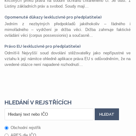
klíčových prvků práva na soudní ochranu chráněného čl. 36 odst. 1
Listiny základních práv a svobod. Soudy mají...
Opomenuté důkazy (exkluzivně pro předplatitele)
Jedním z nezbytných předpokladů jakéhokoliv – řádného i
mimořádného – vydržení je držba věci. Držba zahrnuje faktické
ovládání věci (corpus possessionis) a současně...
Právo EU (exkluzivně pro předplatitele)
Odmítl-li Nejvyšší soud dovolání stěžovatelky jako nepřípustné ve
vztahu k její námitce ohledně aplikace práva EU s odůvodněním, že na
uvedené otázce není napadené rozhodnutí...
HLEDÁNÍ V REJSTŘÍCÍCH
Obchodní rejstřík
ARES dle IČO