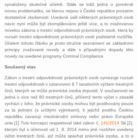
vynaloženy skutečně účelně. Stále se totiž jedná o poměrně
novou problematiku, se kterou nejsou v České republice prozatím
dostatečné zkušenosti. Uvedené úsilí některých právnických osob
navíc nyní může být zkomplikováno ještě více, a to zvažovanou
novelou zákona o trestní odpovědnosti právnických osob, která by
rozsah trestní odpovědnosti právnických osob podstatně rozšířila.
Účelem tohoto článku je proto stručné seznámení se základními
principy zvažované novely a dále s případnými dopady této
novely na uvedené programy Criminal Compliance.
Současný stav
Zákon o trestní odpovědnosti právnických osob vymezuje rozsah
trestní odpovědnosti v ustanovení § 7 taxativním výčtem trestných
činů, kterých se může právnická osoba dopustit. V současnosti se
jedná o více než 80 trestných činů, přičemž tento výčet v zásadě
vychází z toho, že právnické osoby mohou být postihovány pouze
za ta jednání (s určitými výjimkami), k jejichž postihu Českou
republiku zavazují mezinárodní smlouvy nebo právo Evropské
unie.[1] Tuto koncepci respektoval také zákon č.
141/2014
Sb.[2],
kterým byl s účinností od 1. 8. 2014 mimo jiné rozšířen uvedený
výčet trestných činů, jež může spáchat právnická osoba, a to o