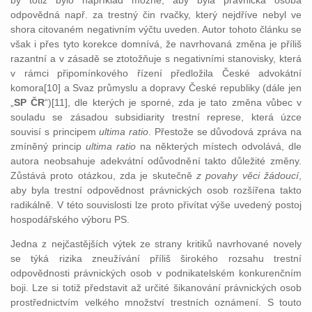
by totiž bylo například možné, aby byla právnická osoba
odpovědná např. za trestný čin rvačky, který nejdříve nebyl ve
shora citovaném negativním výčtu uveden. Autor tohoto článku se
však i přes tyto korekce domnívá, že navrhovaná změna je příliš
razantní a v zásadě se ztotožňuje s negativními stanovisky, která
v rámci připomínkového řízení předložila České advokátní
komora[10] a Svaz průmyslu a dopravy České republiky (dále jen
„
SP ČR
“)[11], dle kterých je sporné, zda je tato změna vůbec v
souladu se zásadou subsidiarity trestní represe, která úzce
souvisí s principem
ultima ratio
. Přestože se důvodová zpráva na
zmíněný princip
ultima ratio
na některých místech odvolává, dle
autora neobsahuje adekvátní odůvodnění takto důležité změny.
Zůstává proto otázkou, zda je skutečně
z povahy věci žádoucí
,
aby byla trestní odpovědnost právnických osob rozšířena takto
radikálně. V této souvislosti lze proto přivítat výše uvedený postoj
hospodářského výboru PS.
Jedna z nejčastějších výtek ze strany kritiků navrhované novely
se týká rizika zneužívání příliš širokého rozsahu trestní
odpovědnosti právnických osob v podnikatelském konkurenčním
boji. Lze si totiž představit až určité šikanování právnických osob
prostřednictvím velkého množství trestních oznámení. S touto