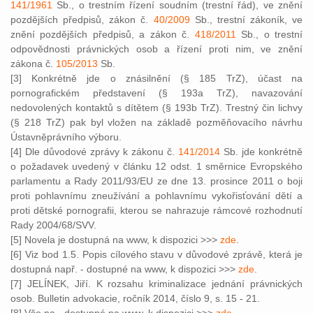
141/1961
Sb., o trestním řízení soudním (trestní řád), ve znění
pozdějších předpisů, zákon č.
40/2009
Sb., trestní zákoník, ve
znění pozdějších předpisů, a zákon č.
418/2011
Sb., o trestní
odpovědnosti právnických osob a řízení proti nim, ve znění
zákona č.
105/2013
Sb.
[3] Konkrétně jde o znásilnění (§ 185 TrZ), účast na
pornografickém představení (§ 193a TrZ), navazování
nedovolených kontaktů s dítětem (§ 193b TrZ). Trestný čin lichvy
(§ 218 TrZ) pak byl vložen na základě pozměňovacího návrhu
Ústavněprávního výboru.
[4] Dle důvodové zprávy k zákonu č.
141/2014
Sb. jde konkrétně
o požadavek uvedený v článku 12 odst. 1 směrnice Evropského
parlamentu a Rady 2011/93/EU ze dne 13. prosince 2011 o boji
proti pohlavnímu zneužívání a pohlavnímu vykořisťování dětí a
proti dětské pornografii, kterou se nahrazuje rámcové rozhodnutí
Rady 2004/68/SVV.
[5] Novela je dostupná na www, k dispozici >>>
zde
.
[6] Viz bod 1.5. Popis cílového stavu v důvodové zprávě, která je
dostupná např. - dostupné na www, k dispozici >>>
zde
.
[7] JELÍNEK, Jiří. K rozsahu kriminalizace jednání právnických
osob. Bulletin advokacie, ročník 2014, číslo 9, s. 15 - 21.