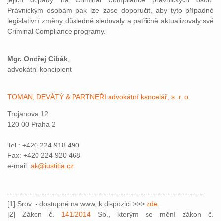
jejich dopady na Criminal Compliance právnických osob.
Právnickým osobám pak lze zase doporučit, aby tyto případné
legislativní změny důsledně sledovaly a patřičně aktualizovaly své
Criminal Compliance programy.
Mgr. Ondřej Cibák
,
advokátní koncipient
TOMAN, DEVÁTÝ & PARTNEŘI advokátní kancelář, s. r. o.
Trojanova 12
120 00 Praha 2
Tel.: +420 224 918 490
Fax: +420 224 920 468
e-mail:
ak@iustitia.cz
--------------------------------------------------------------------------------
[1] Srov. - dostupné na www, k dispozici >>>
zde
.
[2] Zákon č.
141/2014
Sb., kterým se mění zákon č.