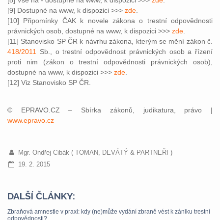
[8] Vše na - dostupné na www, k dispozici >>>
zde
.
[9] Dostupné na www, k dispozici >>>
zde
.
[10] Připomínky ČAK k novele zákona o trestní odpovědnosti
právnických osob, dostupné na www, k dispozici >>>
zde
.
[11] Stanovisko SP ČR k návrhu zákona, kterým se mění zákon č.
418/2011
Sb., o trestní odpovědnost právnických osob a řízení
proti nim (zákon o trestní odpovědnosti právnických osob),
dostupné na www, k dispozici >>>
zde
.
[12] Viz Stanovisko SP ČR.
© EPRAVO.CZ – Sbírka zákonů, judikatura, právo |
www.epravo.cz
Mgr. Ondřej Cibák ( TOMAN, DEVÁTÝ & PARTNEŘI )
19. 2. 2015
DALŠÍ ČLÁNKY:
Zbraňová amnestie v praxi: kdy (ne)může vydání zbraně vést k zániku trestní
odpovědnosti?