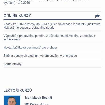
vysílání) - 1.9.2026
ONLINE KURZY
Vnosy ze SJM a vnosy do SJM a jejich valorizace v aktuální judikatuře
Nejvyššího soudu a Ústavního soudu
Výpověď z pracovního poměru z důvodu neomluveného zameškání
jedné směny
Nová „tlačítková povinnost“ pro e-shopy
Změna cenových ujednání ve smlouvách v energetice
Černé stavby
LEKTOŘI KURZŮ
r. Marek Bednář
Mgr. V
Kurzy lektora
Kurz