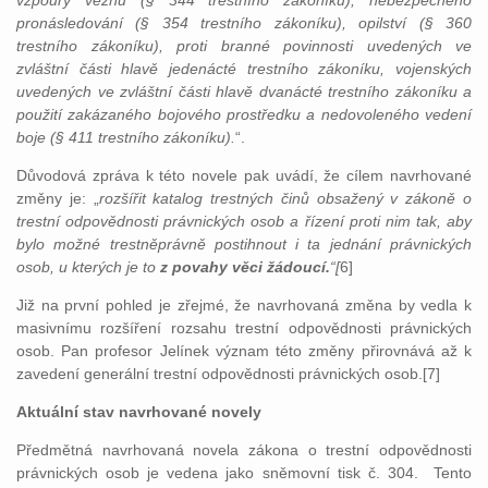
vzpoury vězňů (§ 344 trestního zákoníku), nebezpečného
pronásledování (§ 354 trestního zákoníku), opilství (§ 360
trestního zákoníku), proti branné povinnosti uvedených ve
zvláštní části hlavě jedenácté trestního zákoníku, vojenských
uvedených ve zvláštní části hlavě dvanácté trestního zákoníku a
použití zakázaného bojového prostředku a nedovoleného vedení
boje (§ 411 trestního zákoníku).
“.
Důvodová zpráva k této novele pak uvádí, že cílem navrhované
změny je: „
rozšířit katalog trestných činů obsažený v zákoně o
trestní odpovědnosti právnických osob a řízení proti nim tak, aby
bylo možné trestněprávně postihnout i ta jednání právnických
osob, u kterých je to
z povahy věci žádoucí.
“[
6]
Již na první pohled je zřejmé, že navrhovaná změna by vedla k
masivnímu rozšíření rozsahu trestní odpovědnosti právnických
osob. Pan profesor Jelínek význam této změny přirovnává až k
zavedení generální trestní odpovědnosti právnických osob.[7]
Aktuální stav navrhované novely
Předmětná navrhovaná novela zákona o trestní odpovědnosti
právnických osob je vedena jako sněmovní tisk č. 304. Tento