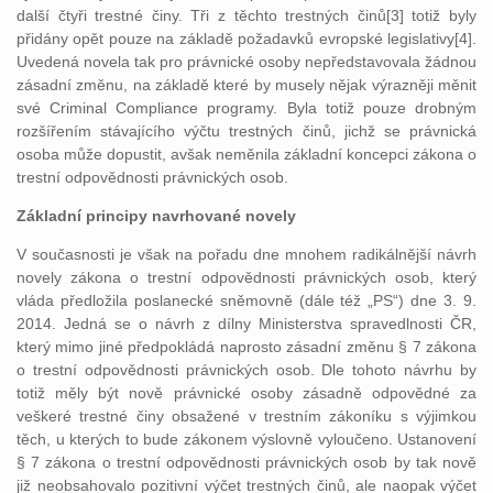
další čtyři trestné činy. Tři z těchto trestných činů[3] totiž byly
přidány opět pouze na základě požadavků evropské legislativy[4].
Uvedená novela tak pro právnické osoby nepředstavovala žádnou
zásadní změnu, na základě které by musely nějak výrazněji měnit
své Criminal Compliance programy. Byla totiž pouze drobným
rozšířením stávajícího výčtu trestných činů, jichž se právnická
osoba může dopustit, avšak neměnila základní koncepci zákona o
trestní odpovědnosti právnických osob.
Základní principy navrhované novely
V současnosti je však na pořadu dne mnohem radikálnější návrh
novely zákona o trestní odpovědnosti právnických osob, který
vláda předložila poslanecké sněmovně (dále též „PS“) dne 3. 9.
2014. Jedná se o návrh z dílny Ministerstva spravedlnosti ČR,
který mimo jiné předpokládá naprosto zásadní změnu § 7 zákona
o trestní odpovědnosti právnických osob. Dle tohoto návrhu by
totiž měly být nově právnické osoby zásadně odpovědné za
veškeré trestné činy obsažené v trestním zákoníku s výjimkou
těch, u kterých to bude zákonem výslovně vyloučeno. Ustanovení
§ 7 zákona o trestní odpovědnosti právnických osob by tak nově
již neobsahovalo pozitivní výčet trestných činů, ale naopak výčet