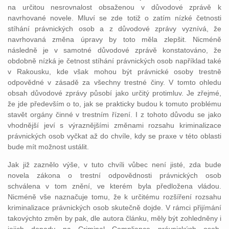
na určitou nesrovnalost obsaženou v důvodové zprávě k
navrhované novele. Mluví se zde totiž o zatím nízké četnosti
stíhání právnických osob a z důvodové zprávy vyznívá, že
navrhovaná změna úpravy by toto měla zlepšit. Nicméně
následně je v samotné důvodové zprávě konstatováno, že
obdobně nízká je četnost stíhání právnických osob například také
v Rakousku, kde však mohou být právnické osoby trestně
odpovědné v zásadě za všechny trestné činy. V tomto ohledu
obsah důvodové zprávy působí jako určitý protimluv. Je zřejmé,
že jde především o to, jak se prakticky budou k tomuto problému
stavět orgány činné v trestním řízení. I z tohoto důvodu se jako
vhodnější jeví s výraznějšími změnami rozsahu kriminalizace
právnických osob vyčkat až do chvíle, kdy se praxe v této oblasti
bude mít možnost ustálit.
Jak již zaznělo výše, v tuto chvíli vůbec není jisté, zda bude
novela zákona o trestní odpovědnosti právnických osob
schválena v tom znění, ve kterém byla předložena vládou.
Nicméně vše naznačuje tomu, že k určitému rozšíření rozsahu
kriminalizace právnických osob skutečně dojde. V rámci přijímání
takovýchto změn by pak, dle autora článku, měly být zohledněny i