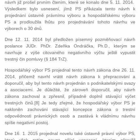
návrh již prošel prvním čtením, které se konalo dne 5. 11. 2014.
Výsledkem bylo usnesení, jímž PS přikázala tento návrh k
projednání ústavně právnímu výboru a hospodářskému výboru
PS a prodloužila lhůtu pro projednávání tohoto návrhu ve
výborech o 30 dnů.
Dne 12. 11. 2014 byl předložen písemný pozměňovací návrh
poslance JUDr. PhDr. Zdeňka Ondráčka, Ph.D., kterým se
navrhuje z výše citovaného negativního výčtu ještě vypustit
trestný čin pomluvy (§ 184 TrZ).
Hospodářský výbor PS projednal tento návrh zákona dne 26. 11.
2014, přičemž navrhl vrátit návrh zákona k přepracování a
doporučil, aby byl tento návrh projednán s podnikatelskými svazy
a asociacemi. Je důležité, že zároveň doporučil, aby návrh
zákona zachoval a zpřesnil, případně doplnil stávající výčet
trestných činů.[8] Je tedy zřejmé, že hospodářský výbor PS je
nakloněn zachování stávající koncepce zákona o trestní
odpovědnosti právnických osob a zastává k vládnímu návrhu
spíše negativní postoj.
Dne 16. 1. 2015 projednal novelu také ústavně právní výbor PS,