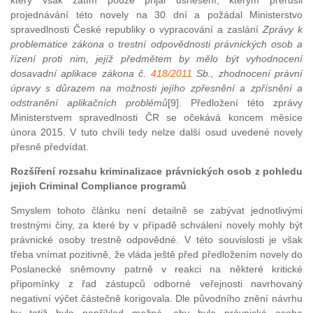
který však zatím pouze přijal usnesení, kterým přerušil
projednávání této novely na 30 dní a požádal Ministerstvo
spravedlnosti České republiky o vypracování a zaslání
Zprávy k
problematice zákona o trestní odpovědnosti právnických osob a
řízení proti nim, jejíž předmětem by mělo být vyhodnocení
dosavadní aplikace zákona č.
418/2011
Sb., zhodnocení právní
úpravy s důrazem na možnosti jejího zpřesnění a zpřísnění a
odstranění aplikačních problémů
[9]. Předložení této zprávy
Ministerstvem spravedlnosti ČR se očekává koncem měsíce
února 2015. V tuto chvíli tedy nelze další osud uvedené novely
přesně předvídat.
Rozšíření rozsahu kriminalizace právnických osob z pohledu
jejich Criminal Compliance programů
Smyslem tohoto článku není detailně se zabývat jednotlivými
trestnými činy, za které by v případě schválení novely mohly být
právnické osoby trestně odpovědné. V této souvislosti je však
třeba vnímat pozitivně, že vláda ještě před předložením novely do
Poslanecké sněmovny patrně v reakci na některé kritické
připomínky z řad zástupců odborné veřejnosti navrhovaný
negativní výčet částečně korigovala. Dle původního znění návrhu