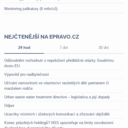
Monitoring judikatury (6 měsíců)
NEJČTENĚJŠÍ NA EPRAVO.CZ
24 hod
7 dní
30 dní
Odůvodnění rozhodnutí o nepoložení předběžné otázky Soudnímu
dvoru EU
Výpověď pro nadbytečnost
Užívání nemovitosti ve vlastnictví nezletilých dětí partnerem či
manželem rodiče
Urban waste water treatment directive – legislativa a její dopady
Odpor
Uzavírky místních i účelových komunikací a zřizování objížděk
Konec prázdných holdingů? NSS upozorňuje na limity osvobození