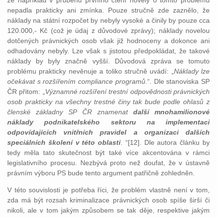
že například v průběhu prvního čtení novely o tomto problému
nepadla prakticky ani zmínka. Pouze stručně zde zaznělo, že
náklady na státní rozpočet by nebyly vysoké a činily by pouze cca
120.000,- Kč (což je údaj z důvodové zprávy); náklady novelou
dotčených právnických osob však již hodnoceny a dokonce ani
odhadovány nebyly. Lze však s jistotou předpokládat, že takové
náklady by byly značně vyšší. Důvodová zpráva se tomuto
problému prakticky nevěnuje a toliko stručně uvádí: „
Náklady lze
očekávat s rozšířením compliance programů.
“. Dle stanoviska SP
ČR přitom: „
Významné rozšíření trestní odpovědnosti právnických
osob prakticky na všechny trestné činy tak bude podle ohlasů z
členské základny SP ČR znamenat
další mnohamilionové
náklady podnikatelského sektoru na implementaci
odpovídajících vnitřních pravidel a organizaci dalších
speciálních školení v této oblasti
. “[12]. Dle autora článku by
tedy měla tato skutečnost být také více akcentována v rámci
legislativního procesu. Nezbývá proto než doufat, že v ústavně
právním výboru PS bude tento argument patřičně zohledněn.
V této souvislosti je potřeba říci, že problém vlastně není v tom,
zda má být rozsah kriminalizace právnických osob spíše širší či
nikoli, ale v tom jakým způsobem se tak děje, respektive jakým