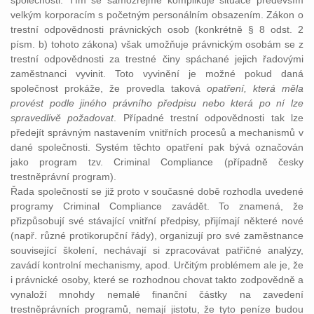
společnosti. Tím se samozřejmě komplikuje situace především
velkým korporacím s početným personálním obsazením. Zákon o
trestní odpovědnosti právnických osob (konkrétně § 8 odst. 2
písm. b) tohoto zákona) však umožňuje právnickým osobám se z
trestní odpovědnosti za trestné činy spáchané jejich řadovými
zaměstnanci vyvinit. Toto vyvinění je možné pokud daná
společnost prokáže, že provedla taková
opatření, která měla
provést podle jiného právního předpisu nebo která po ní lze
spravedlivě požadovat
. Případné trestní odpovědnosti tak lze
předejít správným nastavením vnitřních procesů a mechanismů v
dané společnosti. Systém těchto opatření pak bývá označován
jako program tzv. Criminal Compliance (případně česky
trestněprávní program).
Řada společností se již proto v současné době rozhodla uvedené
programy Criminal Compliance zavádět. To znamená, že
přizpůsobují své stávající vnitřní předpisy, přijímají některé nové
(např. různé protikorupční řády), organizují pro své zaměstnance
související školení, nechávají si zpracovávat patřičné analýzy,
zavádí kontrolní mechanismy, apod. Určitým problémem ale je, že
i právnické osoby, které se rozhodnou chovat takto zodpovědně a
vynaloží mnohdy nemalé finanční částky na zavedení
trestněprávních programů, nemají jistotu, že tyto peníze budou