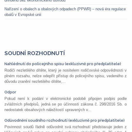
dividend bez ekonomického důvodu
Nařízení o obalech a obalových odpadech (PPWR) – nová éra regulace
obalů v Evropské unii
SOUDNÍ ROZHODNUTÍ
Nahlédnutí do policejního spisu (exkluzivně pro předplatitele)
Rodiči nezletilého dítěte, který je nositelem rodičovské odpovědnosti v
plném rozsahu, nelze odepřít přístup do policejního spisu, vedeného z
důvodu zranění nezletilého dítěte,...
Odpor
Pokud není k podání v elektronické podobě připojen podpis podle
zvláštních předpisů, jedná se po účinnosti zákona č. 298/2016 Sb. o
nedostatek obsahových náležitostí upravených v...
Odůvodnění soudního rozhodnutí (exkluzivně pro předplatitele)
Povinnost soudů řádně odůvodnit svá rozhodnutí představuje jeden z