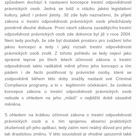
způsobem dochází k nastavení koncepce trestní odpovědnosti
právnických osob. Jedná se totiž o otázku jakési legislativní
kultury, jakož i právní jistoty. Již zde bylo naznačeno, že přijetí
zákona o trestní odpovědnosti právnických osob předcházely
poměrně dlouhé diskuze. První návrh zákona zavádějícího trestní
odpovědnost právnických osob zde dokonce byl již v roce 2004.
Není tedy pochyb, že zde byl dostatek prostoru pro zvážení toho
jakou koncepci a tedy i jaký rozsah trestní odpovědnosti
právnických osob zvolit. Z tohoto pohledu se tedy nejeví jako
správné teprve po třech letech účinnosti zákona o trestní
odpovědnosti takto radikálně měnit přímo jeho koncepci a tím
pádem i
de facto
postihovat ty právnické osoby, které se
zodpovědně během této doby snažily nastavit své Criminal
Compliance programy, a to v legitimním očekávání, že zvolená
koncepce zákona o trestní odpovědnosti právnických osob
nebude s ohledem na jeho „mládí“ v nejbližší době zásadně
měněna.
S ohledem na krátkou účinnost zákona o trestní odpovědnosti
právnických osob a s tím spojenou absenci praktických
zkušeností při jeho aplikaci, tedy zatím není reálný důvod pro jeho
tak drastickou změnu. V této souvislosti je vhodné upozornit také