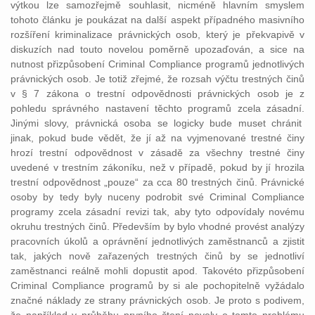
výtkou lze samozřejmě souhlasit, nicméně hlavním smyslem
tohoto článku je poukázat na další aspekt případného masivního
rozšíření kriminalizace právnických osob, který je překvapivě v
diskuzích nad touto novelou poměrně upozaďován, a sice na
nutnost přizpůsobení Criminal Compliance programů jednotlivých
právnických osob. Je totiž zřejmé, že rozsah výčtu trestných činů
v § 7 zákona o trestní odpovědnosti právnických osob je z
pohledu správného nastavení těchto programů zcela zásadní.
Jinými slovy, právnická osoba se logicky bude muset chránit
jinak, pokud bude vědět, že jí až na vyjmenované trestné činy
hrozí trestní odpovědnost v zásadě za všechny trestné činy
uvedené v trestním zákoníku, než v případě, pokud by jí hrozila
trestní odpovědnost „pouze“ za cca 80 trestných činů. Právnické
osoby by tedy byly nuceny podrobit své Criminal Compliance
programy zcela zásadní revizi tak, aby tyto odpovídaly novému
okruhu trestných činů. Především by bylo vhodné provést analýzy
pracovních úkolů a oprávnění jednotlivých zaměstnanců a zjistit
tak, jakých nově zařazených trestných činů by se jednotliví
zaměstnanci reálně mohli dopustit apod. Takovéto přizpůsobení
Criminal Compliance programů by si ale pochopitelně vyžádalo
značné náklady ze strany právnických osob. Je proto s podivem,