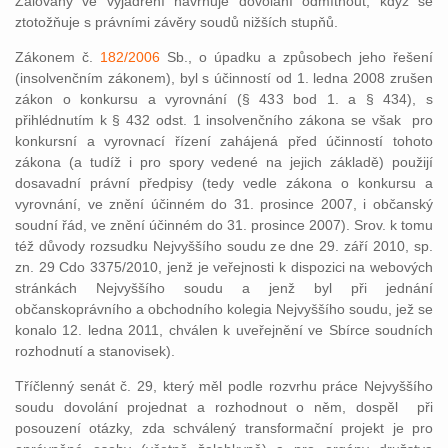
Žalovaný ve vyjádření navrhuje dovolání odmítnout, když se
ztotožňuje s právními závěry soudů nižších stupňů.
Zákonem č.
182/2006
Sb., o úpadku a způsobech jeho řešení
(insolvenčním zákonem), byl s účinností od 1. ledna 2008 zrušen
zákon o konkursu a vyrovnání (§ 433 bod 1. a § 434), s
přihlédnutím k § 432 odst. 1 insolvenčního zákona se však pro
konkursní a vyrovnací řízení zahájená před účinností tohoto
zákona (a tudíž i pro spory vedené na jejich základě) použijí
dosavadní právní předpisy (tedy vedle zákona o konkursu a
vyrovnání, ve znění účinném do 31. prosince 2007, i občanský
soudní řád, ve znění účinném do 31. prosince 2007). Srov. k tomu
též důvody rozsudku Nejvyššího soudu ze dne 29. září 2010, sp.
zn. 29 Cdo 3375/2010, jenž je veřejnosti k dispozici na webových
stránkách Nejvyššího soudu a jenž byl při jednání
občanskoprávního a obchodního kolegia Nejvyššího soudu, jež se
konalo 12. ledna 2011, chválen k uveřejnění ve Sbírce soudních
rozhodnutí a stanovisek).
Tříčlenný senát č. 29, který měl podle rozvrhu práce Nejvyššího
soudu dovolání projednat a rozhodnout o něm, dospěl při
posouzení otázky, zda schválený transformační projekt je pro