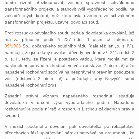
tomto řízení přezkoumávat věcnou správnost schváleného
transformačního projektu a stanovit výši vypořádacího podílu na
základě jiných kritérií, než která byla uvedena ve schváleném
transformačním projektu, uzavřel odvolací soud.
Proti rozsudku odvolacího soudu podala dovolatelka dovolání, jež
má za přípustné podle § 237 odst. 1 písm. c/ zákona č.
99/1963
Sb., občanského soudního řádu (dále též jen „o. s. ř.“),
namítajíc, že jsou dány dovolací důvody uvedené v § 241a odst. 2
o. s. ř., tedy, že řízení je postiženo vadou, která mohla mít za
následek nesprávné rozhodnutí ve věci (odstavec 2 písm. a/) a že
napadené rozhodnutí spočívá na nesprávném právním posouzení
věci (odstavec 2 písm. b/) a požadujíc, aby Nejvyšší soud
napadené rozhodnutí zrušil.
Zásadní právní význam napadeného rozhodnutí spatřuje
dovolatelka v určení výše vypořádacího podílu. Napadené
rozhodnutí je podle ní též v rozporu s Listinou základních práv a
svobod.
V mezích podaného dovolání pak dovolatelka po rekapitulaci
předchozích fází uplatňování nároku setrvává na argumentu, že