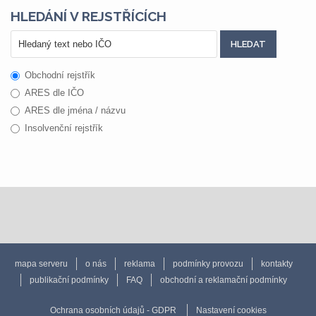
HLEDÁNÍ V REJSTŘÍCÍCH
Obchodní rejstřík
ARES dle IČO
ARES dle jména / názvu
Insolvenční rejstřík
mapa serveru
o nás
reklama
podmínky provozu
kontakty
publikační podmínky
FAQ
obchodní a reklamační podmínky
Ochrana osobních údajů - GDPR
Nastavení cookies