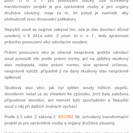
písm. c/ o. s. ř. pro posouzení otázky, zda schválený
transformační projekt je pro oprávněné osoby a pro orgány
družstva závazný, maje za to, že potud je namístě, aby
přehodnotil svou dosavadní judikaturu.
Nejvyšší soud se nejprve zabýval tím, zda je dán dovolací důvod
uvedený v § 241a odst. 2 písm. b/ o. s. ř., tedy správností
právního posouzení věci odvolacím soudem.
Právní posouzení věci je obecně nesprávné, jestliže odvolací
soud posoudil věc podle právní normy, jež na zjištěný skutkový
stav nedopadá, nebo právní normu, sice správně určenou,
nesprávně vyložil, případně ji na daný skutkový stav nesprávně
aplikoval.
Skutkový stav věci, jak byl zjištěn soudy nižších stupňů,
dovoláním nebyl (a se zřetelem ke způsobu, jímž byla založena
přípustnost dovolání, ani nemohl být) zpochybněn a Nejvyšší
soud z něj při dalších úvahách vychází.
Podle § 2 odst. 2 zákona č.
42/1992
Sb. schválený transformační
projekt je pro oprávněné osoby a orgány družstva závazný.