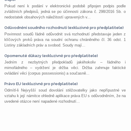
Pokud není k podání v elektronické podobě připojen podpis podle
zvláštních předpisů, jedná se po účinnosti zákona č. 298/2016 Sb. o
nedostatek obsahových náležitostí upravených v...
Odůvodnění soudního rozhodnutí (exkluzivně pro předplatitele)
Povinnost soudů řádně odůvodnit svá rozhodnutí představuje jeden z
klíčových prvků práva na soudní ochranu chráněného čl. 36 odst. 1
Listiny základních práv a svobod. Soudy mají...
Opomenuté důkazy (exkluzivně pro předplatitele)
Jedním z nezbytných předpokladů jakéhokoliv – řádného i
mimořádného – vydržení je držba věci. Držba zahrnuje faktické
ovládání věci (corpus possessionis) a současně...
Právo EU (exkluzivně pro předplatitele)
Odmítl-li Nejvyšší soud dovolání stěžovatelky jako nepřípustné ve
vztahu k její námitce ohledně aplikace práva EU s odůvodněním, že na
uvedené otázce není napadené rozhodnutí...