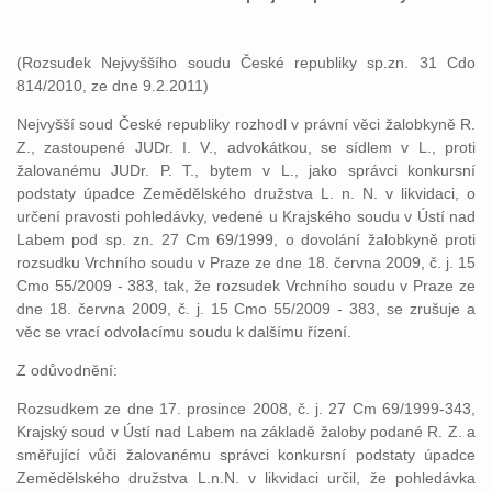
(Rozsudek Nejvyššího soudu České republiky sp.zn. 31 Cdo
814/2010, ze dne 9.2.2011)
Nejvyšší soud České republiky rozhodl v právní věci žalobkyně R.
Z., zastoupené JUDr. I. V., advokátkou, se sídlem v L., proti
žalovanému JUDr. P. T., bytem v L., jako správci konkursní
podstaty úpadce Zemědělského družstva L. n. N. v likvidaci, o
určení pravosti pohledávky, vedené u Krajského soudu v Ústí nad
Labem pod sp. zn. 27 Cm 69/1999, o dovolání žalobkyně proti
rozsudku Vrchního soudu v Praze ze dne 18. června 2009, č. j. 15
Cmo 55/2009 - 383, tak, že rozsudek Vrchního soudu v Praze ze
dne 18. června 2009, č. j. 15 Cmo 55/2009 - 383, se zrušuje a
věc se vrací odvolacímu soudu k dalšímu řízení.
Z odůvodnění:
Rozsudkem ze dne 17. prosince 2008, č. j. 27 Cm 69/1999-343,
Krajský soud v Ústí nad Labem na základě žaloby podané R. Z. a
směřující vůči žalovanému správci konkursní podstaty úpadce
Zemědělského družstva L.n.N. v likvidaci určil, že pohledávka