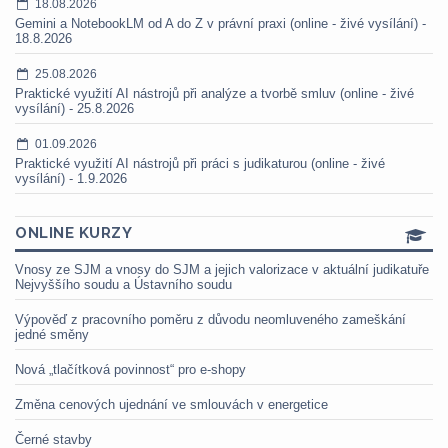
18.08.2026
Gemini a NotebookLM od A do Z v právní praxi (online - živé vysílání) -
18.8.2026
25.08.2026
Praktické využití AI nástrojů při analýze a tvorbě smluv (online - živé
vysílání) - 25.8.2026
01.09.2026
Praktické využití AI nástrojů při práci s judikaturou (online - živé
vysílání) - 1.9.2026
ONLINE KURZY
Vnosy ze SJM a vnosy do SJM a jejich valorizace v aktuální judikatuře
Nejvyššího soudu a Ústavního soudu
Výpověď z pracovního poměru z důvodu neomluveného zameškání
jedné směny
Nová „tlačítková povinnost“ pro e-shopy
Změna cenových ujednání ve smlouvách v energetice
Černé stavby