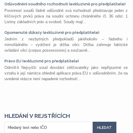
Odůvodnění soudního rozhodnutí (exkluzivně pro předplatitele)
Povinnost soudů řádně odůvodnit svá rozhodnutí představuje jeden z
klíčových prvků práva na soudní ochranu chráněného čl. 36 odst. 1
Listiny základních práv a svobod. Soudy mají...
Opomenuté důkazy (exkluzivně pro předplatitele)
Jedním z nezbytných předpokladů jakéhokoliv – řádného i
mimořádného – vydržení je držba věci. Držba zahrnuje faktické
ovládání věci (corpus possessionis) a současně...
Právo EU (exkluzivně pro předplatitele)
Odmítl-li Nejvyšší soud dovolání stěžovatelky jako nepřípustné ve
vztahu k její námitce ohledně aplikace práva EU s odůvodněním, že na
uvedené otázce není napadené rozhodnutí...
HLEDÁNÍ V REJSTŘÍCÍCH