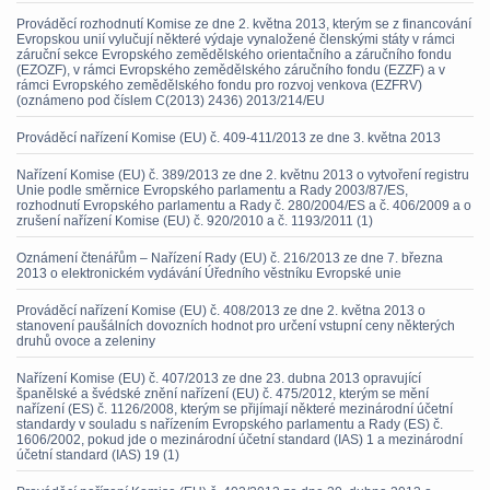
Prováděcí rozhodnutí Komise ze dne 2. května 2013, kterým se z financování
Evropskou unií vylučují některé výdaje vynaložené členskými státy v rámci
záruční sekce Evropského zemědělského orientačního a záručního fondu
(EZOZF), v rámci Evropského zemědělského záručního fondu (EZZF) a v
rámci Evropského zemědělského fondu pro rozvoj venkova (EZFRV)
(oznámeno pod číslem C(2013) 2436) 2013/214/EU
Prováděcí nařízení Komise (EU) č. 409-411/2013 ze dne 3. května 2013
Nařízení Komise (EU) č. 389/2013 ze dne 2. květnu 2013 o vytvoření registru
Unie podle směrnice Evropského parlamentu a Rady 2003/87/ES,
rozhodnutí Evropského parlamentu a Rady č. 280/2004/ES a č. 406/2009 a o
zrušení nařízení Komise (EU) č. 920/2010 a č. 1193/2011 (1)
Oznámení čtenářům – Nařízení Rady (EU) č. 216/2013 ze dne 7. března
2013 o elektronickém vydávání Úředního věstníku Evropské unie
Prováděcí nařízení Komise (EU) č. 408/2013 ze dne 2. května 2013 o
stanovení paušálních dovozních hodnot pro určení vstupní ceny některých
druhů ovoce a zeleniny
Nařízení Komise (EU) č. 407/2013 ze dne 23. dubna 2013 opravující
španělské a švédské znění nařízení (EU) č. 475/2012, kterým se mění
nařízení (ES) č. 1126/2008, kterým se přijímají některé mezinárodní účetní
standardy v souladu s nařízením Evropského parlamentu a Rady (ES) č.
1606/2002, pokud jde o mezinárodní účetní standard (IAS) 1 a mezinárodní
účetní standard (IAS) 19 (1)