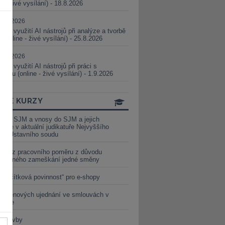
ne - živé vysílání) - 18.8.2026
5.08.2026
ické využití AI nástrojů při analýze a tvorbě
 (online - živé vysílání) - 25.8.2026
1.09.2026
ické využití AI nástrojů při práci s
aturou (online - živé vysílání) - 1.9.2026
INE KURZY
y ze SJM a vnosy do SJM a jejich
izace v aktuální judikatuře Nejvyššího
u a Ústavního soudu
věď z pracovního poměru z důvodu
luveného zameškání jedné směny
„tlačítková povinnost“ pro e-shopy
a cenových ujednání ve smlouvách v
etice
é stavby