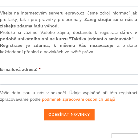
(onli
Vítejte na internetovém serveru epravo.cz. Jsme zdroj informací jak
2
e dne 4. října 2010
Prakt
pro laiky, tak i pro právníky profesionály.
Zaregistrujte se u nás a
smluv
získejte zdarma řadu výhod.
Protože si vážíme Vašeho zájmu, dostanete k registraci
dárek v
0
podobě unikátního online kurzu "Taktika jednání o smlouvách".
5. 10. 2010
Prakt
judik
Registrace je zdarma, k ničemu Vás nezavazuje
a získáte
každodenní přehled o novinkách ve světě práva.
ONL
E-mailová adresa:
*
užívání společných metod pro měření a sdělování environmentálního
Vnos
1) 2013/179/EU
valor
soud
Vaše data jsou u nás v bezpečí. Údaje vyplněné při této registraci
Výpo
013, kterým se z financování Evropskou unií vylučují některé výdaje
neom
zpracováváme podle
podmínek zpracování osobních údajů
ekce Evropského zemědělského orientačního a záručního fondu
ručního fondu (EZZF) a v rámci Evropského zemědělského fondu pro
Nová 
m C(2013) 2436) 2013/214/EU
Změn
13 ze dne 3. května 2013
energ
ětnu 2013 o vytvoření registru Unie podle směrnice Evropského
Čern
opského parlamentu a Rady č. 280/2004/ES a č. 406/2009 a o zrušení