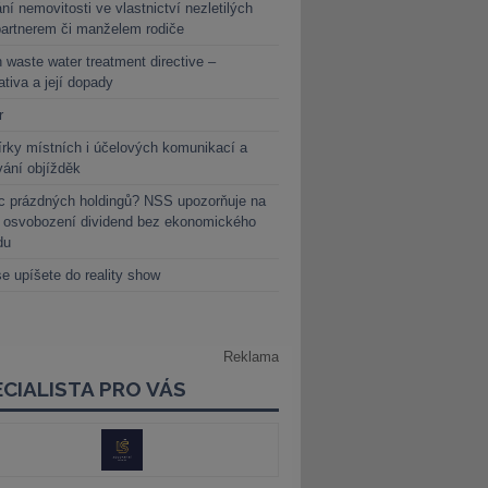
ní nemovitosti ve vlastnictví nezletilých
partnerem či manželem rodiče
 waste water treatment directive –
lativa a její dopady
r
rky místních i účelových komunikací a
vání objížděk
c prázdných holdingů? NSS upozorňuje na
y osvobození dividend bez ekonomického
du
e upíšete do reality show