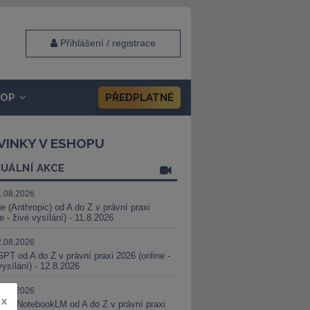
Přihlášení / registrace
HOP
PŘEDPLATNÉ
VINKY V ESHOPU
UÁLNÍ AKCE
1.08.2026
e (Anthropic) od A do Z v právní praxi
ne - živé vysílání) - 11.8.2026
2.08.2026
PT od A do Z v právní praxi 2026 (online -
vysílání) - 12.8.2026
8.08.2026
x
i a NotebookLM od A do Z v právní praxi