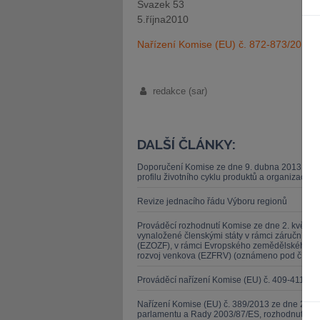
Svazek 53
5.října2010
Nařízení Komise (EU) č. 872-873/2010 z
redakce (sar)
DALŠÍ ČLÁNKY:
Doporučení Komise ze dne 9. dubna 2013 o po
profilu životního cyklu produktů a organizací (
Revize jednacího řádu Výboru regionů
Prováděcí rozhodnutí Komise ze dne 2. května 2
vynaložené členskými státy v rámci záruční s
(EZOZF), v rámci Evropského zemědělského zá
rozvoj venkova (EZFRV) (oznámeno pod čísle
Prováděcí nařízení Komise (EU) č. 409-411/20
Nařízení Komise (EU) č. 389/2013 ze dne 2. kv
parlamentu a Rady 2003/87/ES, rozhodnutí Evr