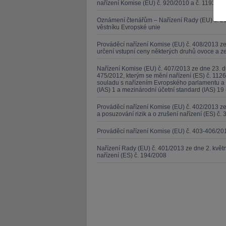
nařízení Komise (EU) č. 920/2010 a č. 1193/201
Oznámení čtenářům – Nařízení Rady (EU) č. 21
věstníku Evropské unie
Prováděcí nařízení Komise (EU) č. 408/2013 ze
určení vstupní ceny některých druhů ovoce a z
JUDr. Tomá
Nařízení Komise (EU) č. 407/2013 ze dne 23. d
475/2012, kterým se mění nařízení (ES) č. 1126
Kurzy le
souladu s nařízením Evropského parlamentu a 
(IAS) 1 a mezinárodní účetní standard (IAS) 19 
Prováděcí nařízení Komise (EU) č. 402/2013 
a posuzování rizik a o zrušení nařízení (ES) č. 
Prováděcí nařízení Komise (EU) č. 403-406/20
Nařízení Rady (EU) č. 401/2013 ze dne 2. kvě
nařízení (ES) č. 194/2008