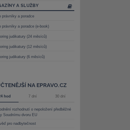
AZÍNY A SLUŽBY
o právníky a poradce
o právníky a poradce (e-book)
oring judikatury (24 měsíců)
oring judikatury (12 měsíců)
oring judikatury (6 měsíců)
JČTENĚJŠÍ NA EPRAVO.CZ
24 hod
7 dní
30 dní
dnění rozhodnutí o nepoložení předběžné
ky Soudnímu dvoru EU
věď pro nadbytečnost