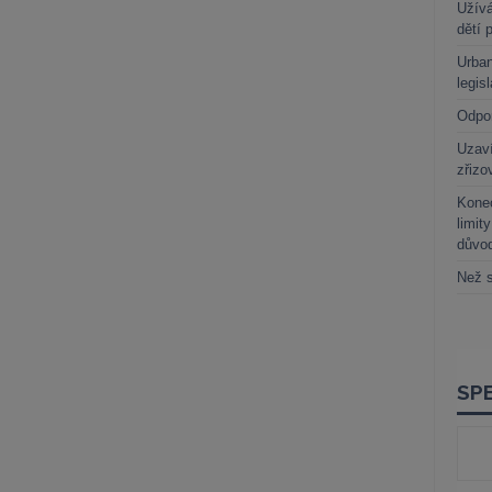
Užívá
dětí 
Urban
legis
Odpo
Uzaví
zřizo
Kone
limit
důvo
Než s