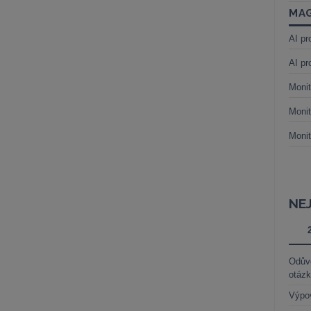
MAG
AI pr
AI pr
Monit
Monit
Monit
NE
Odůvo
otáz
Výpo