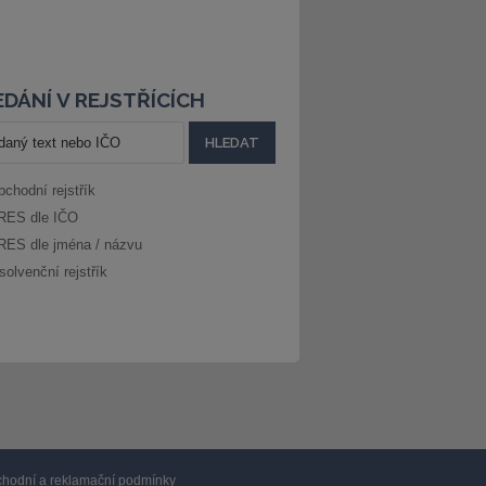
DÁNÍ V REJSTŘÍCÍCH
bchodní rejstřík
RES dle IČO
RES dle jména / názvu
solvenční rejstřík
hodní a reklamační podmínky