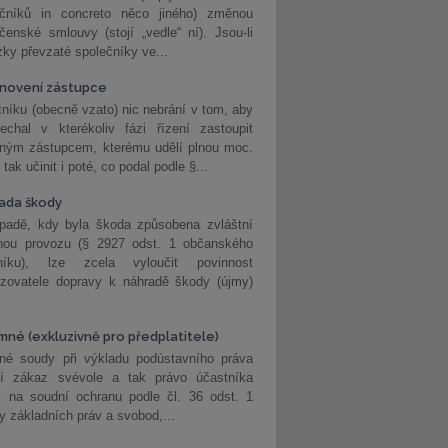
ečníků in concreto něco jiného) změnou
čenské smlouvy (stojí „vedle“ ní). Jsou-li
ky převzaté společníky ve...
novení zástupce
níku (obecně vzato) nic nebrání v tom, aby
echal v kterékoliv fázi řízení zastoupit
eným zástupcem, kterému udělí plnou moc.
tak učinit i poté, co podal podle §...
ada škody
ípadě, kdy byla škoda způsobena zvláštní
hou provozu (§ 2927 odst. 1 občanského
níku), lze zcela vyloučit povinnost
ozovatele dopravy k náhradě škody (újmy)
mné (exkluzivně pro předplatitele)
né soudy při výkladu podústavního práva
ší zákaz svévole a tak právo účastníka
í na soudní ochranu podle čl. 36 odst. 1
ny základních práv a svobod,...