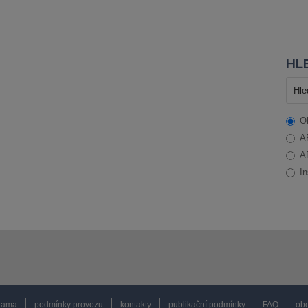
HLE
O
A
A
In
lama
podmínky provozu
kontakty
publikační podmínky
FAQ
obc