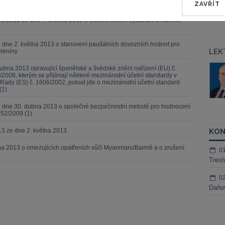
1 (1)
ZAVŘÍT
6/2013 ze dne 7. března 2013 o elektronickém vydávání Úředního
 dne 2. května 2013 o stanovení paušálních dovozních hodnot pro
LEK
eleniny
š Nielsen
JUDr. Tomáš Sokol
ubna 2013 opravující španělské a švédské znění nařízení (EU) č.
/2008, kterým se přijímají některé mezinárodní účetní standardy v
ktora
Kurzy lektora
Rady (ES) č. 1606/2002, pokud jde o mezinárodní účetní standard
(1)
ze dne 30. dubna 2013 o společné bezpečnostní metodě pro hodnocení
352/2009 (1)
13 ze dne 2. května 2013
KON
tna 2013 o omezujících opatřeních vůči Myanmaru/Barmě a o zrušení
0
Trest
0
Daňov