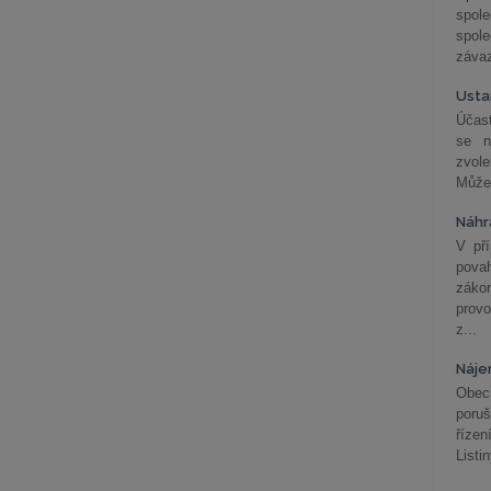
spol
spole
závaz
Usta
Účast
se n
zvol
Může 
Náhr
V př
pova
záko
prov
z...
Náje
Obec
poru
řízen
Listi