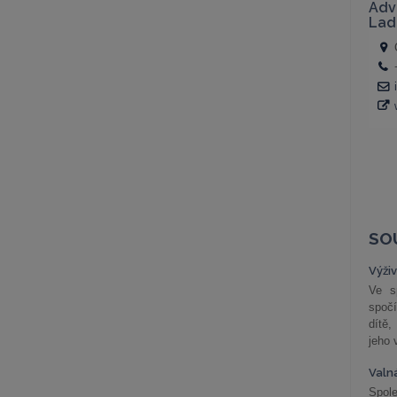
SO
Výži
Ve s
spočí
dítě,
jeho 
Valn
Spol