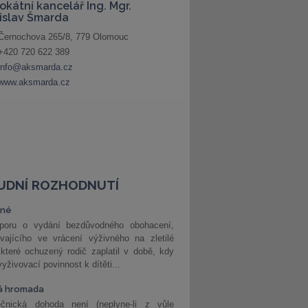
UDNÍ ROZHODNUTÍ
vné
poru o vydání bezdůvodného obohacení,
vajícího ve vrácení výživného na zletilé
 které ochuzený rodič zaplatil v době, kdy
vyživovací povinnost k dítěti...
á hromada
ečnická dohoda není (neplyne-li z vůle