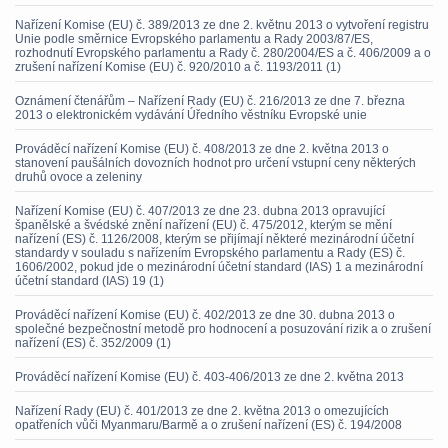
Nařízení Komise (EU) č. 389/2013 ze dne 2. květnu 2013 o vytvoření registru
Unie podle směrnice Evropského parlamentu a Rady 2003/87/ES,
rozhodnutí Evropského parlamentu a Rady č. 280/2004/ES a č. 406/2009 a o
zrušení nařízení Komise (EU) č. 920/2010 a č. 1193/2011 (1)
Oznámení čtenářům – Nařízení Rady (EU) č. 216/2013 ze dne 7. března
2013 o elektronickém vydávání Úředního věstníku Evropské unie
Prováděcí nařízení Komise (EU) č. 408/2013 ze dne 2. května 2013 o
stanovení paušálních dovozních hodnot pro určení vstupní ceny některých
druhů ovoce a zeleniny
Nařízení Komise (EU) č. 407/2013 ze dne 23. dubna 2013 opravující
španělské a švédské znění nařízení (EU) č. 475/2012, kterým se mění
nařízení (ES) č. 1126/2008, kterým se přijímají některé mezinárodní účetní
standardy v souladu s nařízením Evropského parlamentu a Rady (ES) č.
1606/2002, pokud jde o mezinárodní účetní standard (IAS) 1 a mezinárodní
účetní standard (IAS) 19 (1)
Prováděcí nařízení Komise (EU) č. 402/2013 ze dne 30. dubna 2013 o
společné bezpečnostní metodě pro hodnocení a posuzování rizik a o zrušení
nařízení (ES) č. 352/2009 (1)
Prováděcí nařízení Komise (EU) č. 403-406/2013 ze dne 2. května 2013
Nařízení Rady (EU) č. 401/2013 ze dne 2. května 2013 o omezujících
opatřeních vůči Myanmaru/Barmě a o zrušení nařízení (ES) č. 194/2008