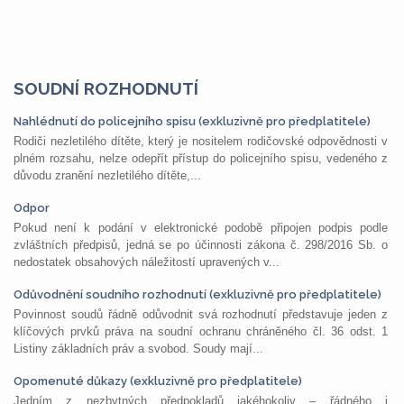
SOUDNÍ ROZHODNUTÍ
Nahlédnutí do policejního spisu (exkluzivně pro předplatitele)
Rodiči nezletilého dítěte, který je nositelem rodičovské odpovědnosti v
plném rozsahu, nelze odepřít přístup do policejního spisu, vedeného z
důvodu zranění nezletilého dítěte,...
Odpor
Pokud není k podání v elektronické podobě připojen podpis podle
zvláštních předpisů, jedná se po účinnosti zákona č. 298/2016 Sb. o
nedostatek obsahových náležitostí upravených v...
Odůvodnění soudního rozhodnutí (exkluzivně pro předplatitele)
Povinnost soudů řádně odůvodnit svá rozhodnutí představuje jeden z
klíčových prvků práva na soudní ochranu chráněného čl. 36 odst. 1
Listiny základních práv a svobod. Soudy mají...
Opomenuté důkazy (exkluzivně pro předplatitele)
Jedním z nezbytných předpokladů jakéhokoliv – řádného i