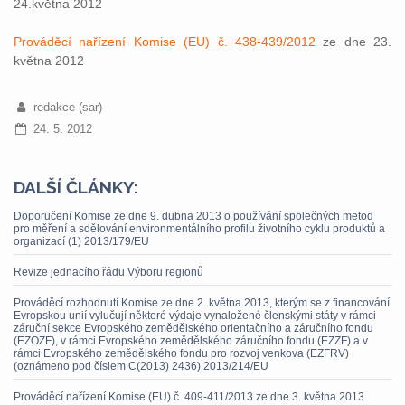
24.května 2012
Prováděcí nařízení Komise (EU) č. 438-439/2012
ze dne 23.
května 2012
redakce (sar)
24. 5. 2012
DALŠÍ ČLÁNKY:
Doporučení Komise ze dne 9. dubna 2013 o používání společných metod
pro měření a sdělování environmentálního profilu životního cyklu produktů a
organizací (1) 2013/179/EU
Revize jednacího řádu Výboru regionů
Prováděcí rozhodnutí Komise ze dne 2. května 2013, kterým se z financování
Evropskou unií vylučují některé výdaje vynaložené členskými státy v rámci
záruční sekce Evropského zemědělského orientačního a záručního fondu
(EZOZF), v rámci Evropského zemědělského záručního fondu (EZZF) a v
rámci Evropského zemědělského fondu pro rozvoj venkova (EZFRV)
(oznámeno pod číslem C(2013) 2436) 2013/214/EU
Prováděcí nařízení Komise (EU) č. 409-411/2013 ze dne 3. května 2013