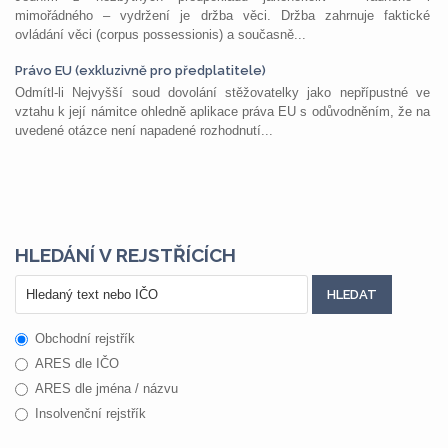
mimořádného – vydržení je držba věci. Držba zahrnuje faktické
ovládání věci (corpus possessionis) a současně...
Právo EU (exkluzivně pro předplatitele)
Odmítl-li Nejvyšší soud dovolání stěžovatelky jako nepřípustné ve
vztahu k její námitce ohledně aplikace práva EU s odůvodněním, že na
uvedené otázce není napadené rozhodnutí...
HLEDÁNÍ V REJSTŘÍCÍCH
Obchodní rejstřík
ARES dle IČO
ARES dle jména / názvu
Insolvenční rejstřík