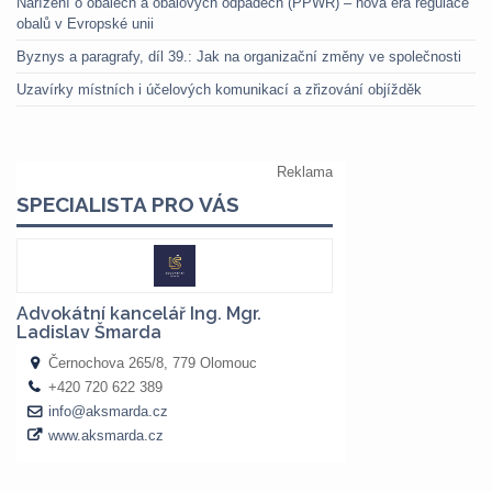
Nařízení o obalech a obalových odpadech (PPWR) – nová éra regulace
obalů v Evropské unii
Byznys a paragrafy, díl 39.: Jak na organizační změny ve společnosti
Uzavírky místních i účelových komunikací a zřizování objížděk