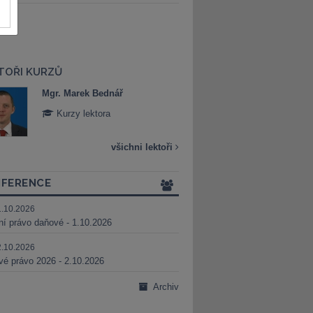
TOŘI KURZŮ
Mgr. Marek Bednář
Mgr. Veronika 
Kurzy lektora
Kurzy lektora
všichni lektoři
FERENCE
1.10.2026
ní právo daňové - 1.10.2026
2.10.2026
é právo 2026 - 2.10.2026
Archiv