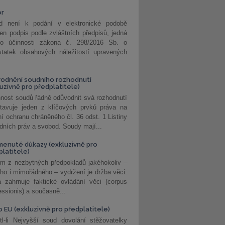
or
d není k podání v elektronické podobě
jen podpis podle zvláštních předpisů, jedná
o účinnosti zákona č. 298/2016 Sb. o
statek obsahových náležitostí upravených
odnění soudního rozhodnutí
luzivně pro předplatitele)
nost soudů řádně odůvodnit svá rozhodnutí
stavuje jeden z klíčových prvků práva na
í ochranu chráněného čl. 36 odst. 1 Listiny
dních práv a svobod. Soudy mají...
enuté důkazy (exkluzivně pro
platitele)
m z nezbytných předpokladů jakéhokoliv –
ho i mimořádného – vydržení je držba věci.
 zahrnuje faktické ovládání věci (corpus
ssionis) a současně...
o EU (exkluzivně pro předplatitele)
l-li Nejvyšší soud dovolání stěžovatelky