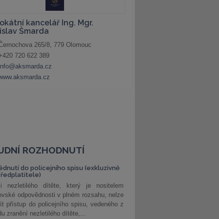
UDNÍ ROZHODNUTÍ
édnutí do policejního spisu (exkluzivně
předplatitele)
i nezletilého dítěte, který je nositelem
ovské odpovědnosti v plném rozsahu, nelze
ít přístup do policejního spisu, vedeného z
u zranění nezletilého dítěte,...