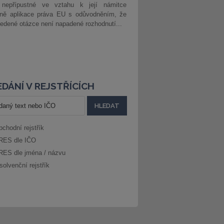
 nepřípustné ve vztahu k její námitce
dně aplikace práva EU s odůvodněním, že
edené otázce není napadené rozhodnutí...
DÁNÍ V REJSTŘÍCÍCH
bchodní rejstřík
RES dle IČO
RES dle jména / názvu
solvenční rejstřík