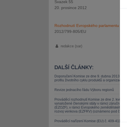
Svazek 55
20. prosince 2012
Rozhodnutí Evropského parlamentu ze 
2012/799-805/EU
redakce (sar)
DALŠÍ ČLÁNKY:
Doporučení Komise ze dne 9. dubna 2013 o po
profilu životního cyklu produktů a organizací (
Revize jednacího řádu Výboru regionů
Prováděcí rozhodnutí Komise ze dne 2. května 2
vynaložené členskými státy v rámci záruční s
(EZOZF), v rámci Evropského zemědělského zá
rozvoj venkova (EZFRV) (oznámeno pod čísle
Prováděcí nařízení Komise (EU) č. 409-411/20