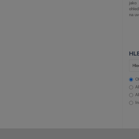
jako
ohle
na uv
HLE
O
A
A
In