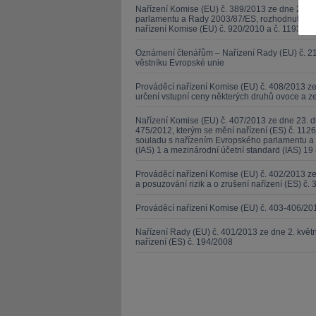
Nařízení Komise (EU) č. 389/2013 ze dne 2. kv
parlamentu a Rady 2003/87/ES, rozhodnutí Evr
nařízení Komise (EU) č. 920/2010 a č. 1193/201
Oznámení čtenářům – Nařízení Rady (EU) č. 21
věstníku Evropské unie
Prováděcí nařízení Komise (EU) č. 408/2013 ze
JUDr. Tomáš Nielsen
JUDr. Tom
určení vstupní ceny některých druhů ovoce a z
Kurzy lektora
Kurzy le
Nařízení Komise (EU) č. 407/2013 ze dne 23. d
475/2012, kterým se mění nařízení (ES) č. 1126
souladu s nařízením Evropského parlamentu a 
(IAS) 1 a mezinárodní účetní standard (IAS) 19 
Prováděcí nařízení Komise (EU) č. 402/2013 
a posuzování rizik a o zrušení nařízení (ES) č. 
Prováděcí nařízení Komise (EU) č. 403-406/20
Nařízení Rady (EU) č. 401/2013 ze dne 2. kvě
nařízení (ES) č. 194/2008