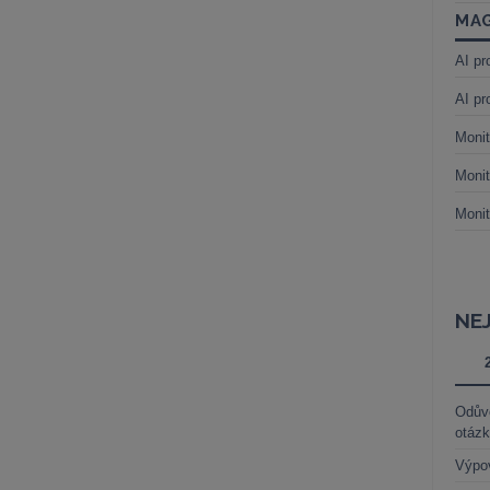
MAG
AI pr
AI pr
Monit
Monit
Monit
NE
Odůvo
otáz
Výpo