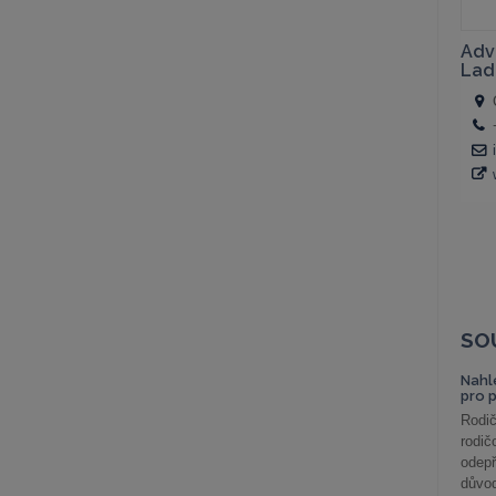
SO
Nahl
pro 
Rodič
rodič
odepř
důvod