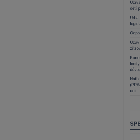
Užívá
dětí 
Urban
legis
Odpo
Uzaví
zřizo
Kone
limit
důvo
Naříz
(PPWR
unii