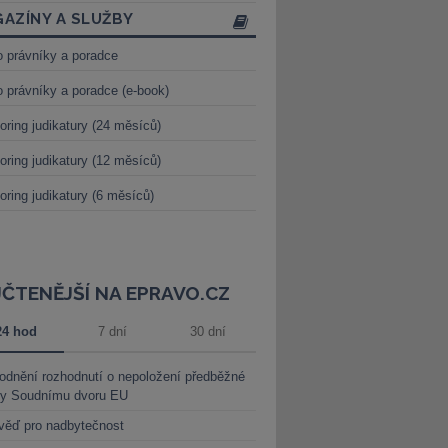
AZÍNY A SLUŽBY
o právníky a poradce
o právníky a poradce (e-book)
oring judikatury (24 měsíců)
oring judikatury (12 měsíců)
oring judikatury (6 měsíců)
JČTENĚJŠÍ NA EPRAVO.CZ
24 hod
7 dní
30 dní
dnění rozhodnutí o nepoložení předběžné
ky Soudnímu dvoru EU
věď pro nadbytečnost