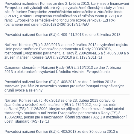
Prováděcí rozhodnutí Komise ze dne 2. května 2013, kterým se z financování
Evropskou unií vylučují některé výdaje vynaložené členskými státy v rámci
záruční sekce Evropského zemědělského orientačního a záručního fondu
(EZOZF), v rámci Evropského zemědělského záručního fondu (EZZF) a v
rámci Evropského zemědělského fondu pro rozvoj venkova (EZFRV)
(oznámeno pod číslem C(2013) 2436) 2013/214/EU
Prováděcí nařízení Komise (EU) č. 409-411/2013 ze dne 3. května 2013
Nařízení Komise (EU) č. 389/2013 ze dne 2. květnu 2013 o vytvoření registru
Unie podle směrnice Evropského parlamentu a Rady 2003/87/ES,
rozhodnutí Evropského parlamentu a Rady č. 280/2004/ES a č. 406/2009 a o
zrušení nařízení Komise (EU) č. 920/2010 a č. 1193/2011 (1)
Oznámení čtenářům – Nařízení Rady (EU) č. 216/2013 ze dne 7. března
2013 o elektronickém vydávání Úředního věstníku Evropské unie
Prováděcí nařízení Komise (EU) č. 408/2013 ze dne 2. května 2013 o
stanovení paušálních dovozních hodnot pro určení vstupní ceny některých
druhů ovoce a zeleniny
Nařízení Komise (EU) č. 407/2013 ze dne 23. dubna 2013 opravující
španělské a švédské znění nařízení (EU) č. 475/2012, kterým se mění
nařízení (ES) č. 1126/2008, kterým se přijímají některé mezinárodní účetní
standardy v souladu s nařízením Evropského parlamentu a Rady (ES) č.
1606/2002, pokud jde o mezinárodní účetní standard (IAS) 1 a mezinárodní
účetní standard (IAS) 19 (1)
Prováděcí nařízení Komise (EU) č. 402/2013 ze dne 30. dubna 2013 o