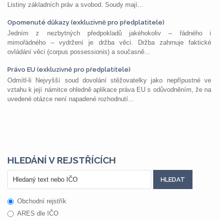
Listiny základních práv a svobod. Soudy mají...
Opomenuté důkazy (exkluzivně pro předplatitele)
Jedním z nezbytných předpokladů jakéhokoliv – řádného i
mimořádného – vydržení je držba věci. Držba zahrnuje faktické
ovládání věci (corpus possessionis) a současně...
Právo EU (exkluzivně pro předplatitele)
Odmítl-li Nejvyšší soud dovolání stěžovatelky jako nepřípustné ve
vztahu k její námitce ohledně aplikace práva EU s odůvodněním, že na
uvedené otázce není napadené rozhodnutí...
HLEDÁNÍ V REJSTŘÍCÍCH
Obchodní rejstřík
ARES dle IČO