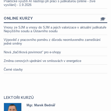
Praktické využití AI nástrojů při práci s judikaturou (online - živé
vysílání) - 1.9.2026
ONLINE KURZY
Vnosy ze SJM a vnosy do SJM a jejich valorizace v aktuální judikatuře
Nejvyššího soudu a Ústavního soudu
Výpověď z pracovního poměru z důvodu neomluveného zameškání
jedné směny
Nová „tlačítková povinnost“ pro e-shopy
Změna cenových ujednání ve smlouvách v energetice
Černé stavby
LEKTOŘI KURZŮ
Mgr. Marek Bednář