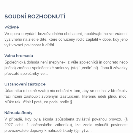
SOUDNÍ ROZHODNUTÍ
Výživné
Ve sporu o vydání bezdůvodného obohacení, spočívajícího ve vrácení
výživného na zletilé dítě, které ochuzený rodič zaplatil v době, kdy jeho
vyživovací povinnost k dítěti...
Valná hromada
Společnická dohoda není (neplyne-li z vůle společníků in concreto něco
jiného) změnou společenské smlouvy (stojí „vedle“ ní). Jsou-li závazky
převzaté společníky ve...
Ustanovení zástupce
Účastníku (obecně vzato) nic nebrání v tom, aby se nechal v kterékoliv
fázi řízení zastoupit zvoleným zástupcem, kterému udělí plnou moc.
Může tak učinit i poté, co podal podle §...
Náhrada škody
V případě, kdy byla škoda způsobena zvláštní povahou provozu (§
2927 odst. 1 občanského zákoníku), lze zcela vyloučit povinnost
provozovatele dopravy k náhradě škody (újmy) z...