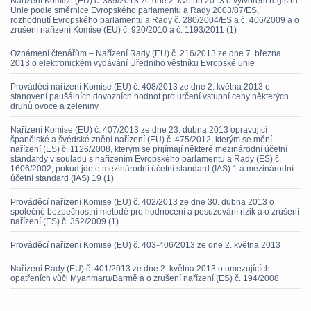
Nařízení Komise (EU) č. 389/2013 ze dne 2. květnu 2013 o vytvoření registru
Unie podle směrnice Evropského parlamentu a Rady 2003/87/ES,
rozhodnutí Evropského parlamentu a Rady č. 280/2004/ES a č. 406/2009 a o
zrušení nařízení Komise (EU) č. 920/2010 a č. 1193/2011 (1)
Oznámení čtenářům – Nařízení Rady (EU) č. 216/2013 ze dne 7. března
2013 o elektronickém vydávání Úředního věstníku Evropské unie
Prováděcí nařízení Komise (EU) č. 408/2013 ze dne 2. května 2013 o
stanovení paušálních dovozních hodnot pro určení vstupní ceny některých
druhů ovoce a zeleniny
Nařízení Komise (EU) č. 407/2013 ze dne 23. dubna 2013 opravující
španělské a švédské znění nařízení (EU) č. 475/2012, kterým se mění
nařízení (ES) č. 1126/2008, kterým se přijímají některé mezinárodní účetní
standardy v souladu s nařízením Evropského parlamentu a Rady (ES) č.
1606/2002, pokud jde o mezinárodní účetní standard (IAS) 1 a mezinárodní
účetní standard (IAS) 19 (1)
Prováděcí nařízení Komise (EU) č. 402/2013 ze dne 30. dubna 2013 o
společné bezpečnostní metodě pro hodnocení a posuzování rizik a o zrušení
nařízení (ES) č. 352/2009 (1)
Prováděcí nařízení Komise (EU) č. 403-406/2013 ze dne 2. května 2013
Nařízení Rady (EU) č. 401/2013 ze dne 2. května 2013 o omezujících
opatřeních vůči Myanmaru/Barmě a o zrušení nařízení (ES) č. 194/2008