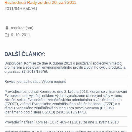
Rozhodnutí Rady ze dne 20. září 2011
2011/649-650/EU
redakce (sar)
6. 10. 2011
DALŠÍ ČLÁNKY:
Doporučení Komise ze dne 9. dubna 2013 o používání společných metod
pro měření a sdělování environmentálního profilu životního cyklu produktů a
organizací (1) 2013/179/EU
Revize jednacího řádu Výboru regionů
Prováděcí rozhodnutí Komise ze dne 2. května 2013, kterým se z financování
Evropskou unií vylučují některé výdaje vynaložené členskými státy v rámci
záruční sekce Evropského zemědělského orientačního a záručního fondu
(EZOZF), v rámci Evropského zemědělského záručního fondu (EZZF) a v
rámci Evropského zemědělského fondu pro rozvoj venkova (EZFRV)
(oznámeno pod číslem C(2013) 2436) 2013/214/EU
Prováděcí nařízení Komise (EU) č. 409-411/2013 ze dne 3. května 2013