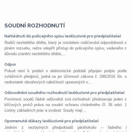
SOUDNÍ ROZHODNUTÍ
Nahlédnutí do policejního spisu (exkluzivně pro předplatitele)
Rodiči nezletilého dítěte, který je nositelem rodičovské odpovědnosti v
plném rozsahu, nelze odepřít přístup do policejního spisu, vedeného z
důvodu zranění nezletilého dítěte,...
Odpor
Pokud není k podání v elektronické podobě připojen podpis podle
zvláštních předpisů, jedná se po účinnosti zákona č. 298/2016 Sb. o
nedostatek obsahových náležitostí upravených v...
Odůvodnění soudního rozhodnutí (exkluzivně pro předplatitele)
Povinnost soudů řádně odůvodnit svá rozhodnutí představuje jeden z
klíčových prvků práva na soudní ochranu chráněného čl. 36 odst. 1
Listiny základních práv a svobod. Soudy mají...
Opomenuté důkazy (exkluzivně pro předplatitele)
Jedním z nezbytných předpokladů jakéhokoliv – řádného i