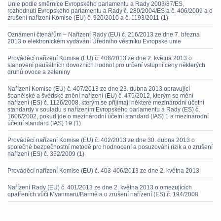
Unie podle směrnice Evropského parlamentu a Rady 2003/87/ES,
rozhodnutí Evropského parlamentu a Rady č. 280/2004/ES a č. 406/2009 a o
zrušení nařízení Komise (EU) č. 920/2010 a č. 1193/2011 (1)
Oznámení čtenářům – Nařízení Rady (EU) č. 216/2013 ze dne 7. března
2013 o elektronickém vydávání Úředního věstníku Evropské unie
Prováděcí nařízení Komise (EU) č. 408/2013 ze dne 2. května 2013 o
stanovení paušálních dovozních hodnot pro určení vstupní ceny některých
druhů ovoce a zeleniny
Nařízení Komise (EU) č. 407/2013 ze dne 23. dubna 2013 opravující
španělské a švédské znění nařízení (EU) č. 475/2012, kterým se mění
nařízení (ES) č. 1126/2008, kterým se přijímají některé mezinárodní účetní
standardy v souladu s nařízením Evropského parlamentu a Rady (ES) č.
1606/2002, pokud jde o mezinárodní účetní standard (IAS) 1 a mezinárodní
účetní standard (IAS) 19 (1)
Prováděcí nařízení Komise (EU) č. 402/2013 ze dne 30. dubna 2013 o
společné bezpečnostní metodě pro hodnocení a posuzování rizik a o zrušení
nařízení (ES) č. 352/2009 (1)
Prováděcí nařízení Komise (EU) č. 403-406/2013 ze dne 2. května 2013
Nařízení Rady (EU) č. 401/2013 ze dne 2. května 2013 o omezujících
opatřeních vůči Myanmaru/Barmě a o zrušení nařízení (ES) č. 194/2008