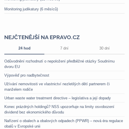
Monitoring judikatury (6 měsíců)
NEJČTENĚJŠÍ NA EPRAVO.CZ
24 hod
7 dní
30 dní
Odůvodnění rozhodnutí o nepoložení předběžné otázky Soudnímu
dvoru EU
Výpověď pro nadbytečnost
Užívání nemovitosti ve vlastnictví nezletilých dětí partnerem či
manželem rodiče
Urban waste water treatment directive – legislativa a její dopady
Konec prázdných holdingů? NSS upozorňuje na limity osvobození
dividend bez ekonomického důvodu
Nařízení o obalech a obalových odpadech (PPWR) – nová éra regulace
obalů v Evropské unii