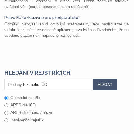
mimořádného – vydržení je držba věci. Držba zahrnuje faktické
ovládání věci (corpus possessionis) a současně...
Právo EU (exkluzivně pro předplatitele)
Odmítl-li Nejvyšší soud dovolání stěžovatelky jako nepřípustné ve
vztahu k její námitce ohledně aplikace práva EU s odůvodněním, že na
uvedené otázce není napadené rozhodnutí...
HLEDÁNÍ V REJSTŘÍCÍCH
Obchodní rejstřík
ARES dle IČO
ARES dle jména / názvu
Insolvenční rejstřík