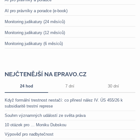
AI pro právníky a poradce (e-book)
Monitoring judikatury (24 měsíců)
Monitoring judikatury (12 měsíců)
Monitoring judikatury (6 měsíců)
NEJČTENĚJŠÍ NA EPRAVO.CZ
24 hod
7 dní
30 dní
Když formální trestnost nestačí: co přinesl nález IV. ÚS 455/26 k
subsidiaritě trestní represe
Souhrn významných událostí ze světa práva
10 otázek pro … Moniku Dubskou
Výpověď pro nadbytečnost