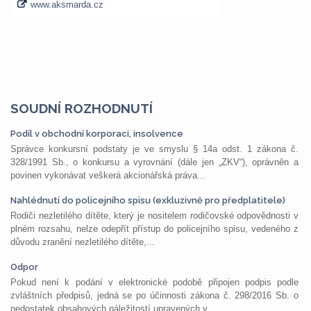
SOUDNÍ ROZHODNUTÍ
Podíl v obchodní korporaci, insolvence
Správce konkursní podstaty je ve smyslu § 14a odst. 1 zákona č.
328/1991 Sb., o konkursu a vyrovnání (dále jen „ZKV“), oprávněn a
povinen vykonávat veškerá akcionářská práva...
Nahlédnutí do policejního spisu (exkluzivně pro předplatitele)
Rodiči nezletilého dítěte, který je nositelem rodičovské odpovědnosti v
plném rozsahu, nelze odepřít přístup do policejního spisu, vedeného z
důvodu zranění nezletilého dítěte,...
Odpor
Pokud není k podání v elektronické podobě připojen podpis podle
zvláštních předpisů, jedná se po účinnosti zákona č. 298/2016 Sb. o
nedostatek obsahových náležitostí upravených v...