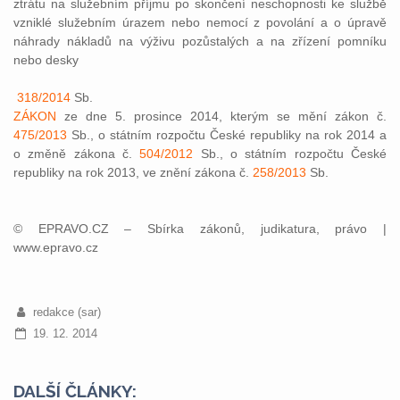
ztrátu na služebním příjmu po skončení neschopnosti ke službě
vzniklé služebním úrazem nebo nemocí z povolání a o úpravě
náhrady nákladů na výživu pozůstalých a na zřízení pomníku
nebo desky
318/2014
Sb.
ZÁKON
ze dne 5. prosince 2014, kterým se mění zákon č.
475/2013
Sb., o státním rozpočtu České republiky na rok 2014 a
o změně zákona č.
504/2012
Sb., o státním rozpočtu České
republiky na rok 2013, ve znění zákona č.
258/2013
Sb.
© EPRAVO.CZ – Sbírka zákonů, judikatura, právo |
www.epravo.cz
redakce (sar)
19. 12. 2014
DALŠÍ ČLÁNKY: