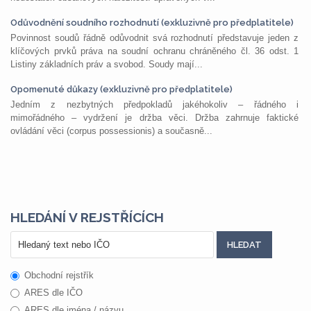
Odůvodnění soudního rozhodnutí (exkluzivně pro předplatitele)
Povinnost soudů řádně odůvodnit svá rozhodnutí představuje jeden z
klíčových prvků práva na soudní ochranu chráněného čl. 36 odst. 1
Listiny základních práv a svobod. Soudy mají...
Opomenuté důkazy (exkluzivně pro předplatitele)
Jedním z nezbytných předpokladů jakéhokoliv – řádného i
mimořádného – vydržení je držba věci. Držba zahrnuje faktické
ovládání věci (corpus possessionis) a současně...
HLEDÁNÍ V REJSTŘÍCÍCH
Obchodní rejstřík
ARES dle IČO
ARES dle jména / názvu